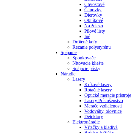
Chvostové
Čapovky
Dierovky
Oblúkové
Na železo
Pílové listy
Iné
Drôtené kefy
Rezanie polystyrénu
Spájanie
Sponkovače
Nitovacie kliešte
Spájacie pásky
Náradie
Lasery
Krížové lasery
Rotačné lasery
Optické meracie prístroje
Lasery Príslušenstvo
Merače vzdialenosti
Vodováhy, olovnice
Detektory
Elektronáradie
Vŕtačky a kladivá
Brúsky, leštičky