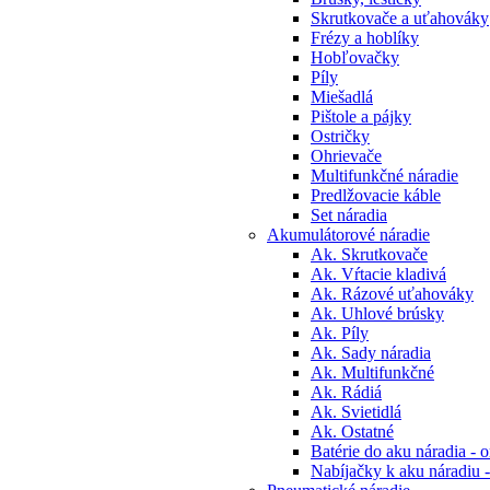
Skrutkovače a uťahováky
Frézy a hoblíky
Hobľovačky
Píly
Miešadlá
Pištole a pájky
Ostričky
Ohrievače
Multifunkčné náradie
Predlžovacie káble
Set náradia
Akumulátorové náradie
Ak. Skrutkovače
Ak. Vŕtacie kladivá
Ak. Rázové uťahováky
Ak. Uhlové brúsky
Ak. Píly
Ak. Sady náradia
Ak. Multifunkčné
Ak. Rádiá
Ak. Svietidlá
Ak. Ostatné
Batérie do aku náradia - o
Nabíjačky k aku náradiu -