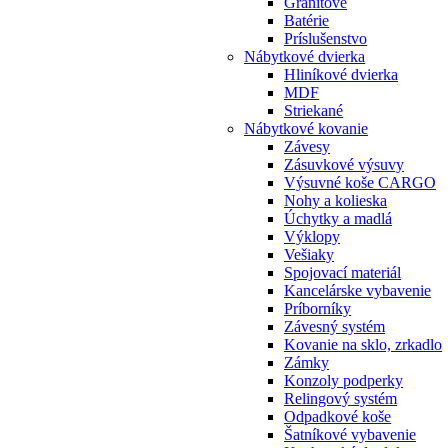
Granitové
Batérie
Príslušenstvo
Nábytkové dvierka
Hliníkové dvierka
MDF
Striekané
Nábytkové kovanie
Závesy
Zásuvkové výsuvy
Výsuvné koše CARGO
Nohy a kolieska
Úchytky a madlá
Výklopy
Vešiaky
Spojovací materiál
Kancelárske vybavenie
Príborníky
Závesný systém
Kovanie na sklo, zrkadlo
Zámky
Konzoly podperky
Relingový systém
Odpadkové koše
Šatníkové vybavenie