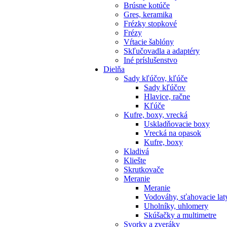
Brúsne kotúče
Gres, keramika
Frézky stopkové
Frézy
Vŕtacie šablóny
Skľučovadla a adaptéry
Iné príslušenstvo
Dielňa
Sady kľúčov, kľúče
Sady kľúčov
Hlavice, račne
Kľúče
Kufre, boxy, vrecká
Uskladňovacie boxy
Vrecká na opasok
Kufre, boxy
Kladivá
Kliešte
Skrutkovače
Meranie
Meranie
Vodováhy, sťahovacie lat
Uholníky, uhlomery
Skúšačky a multimetre
Svorky a zveráky