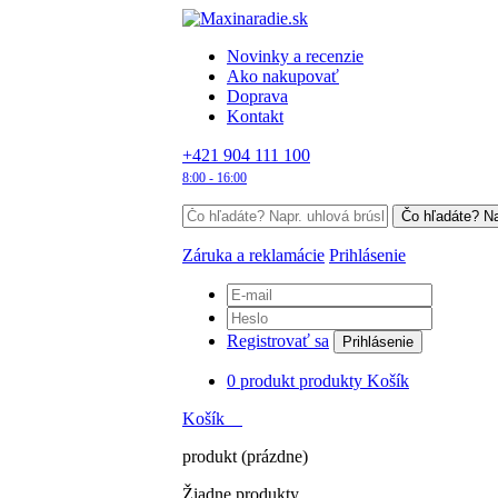
Novinky a recenzie
Ako nakupovať
Doprava
Kontakt
+421 904 111 100
8:00 - 16:00
Záruka a reklamácie
Prihlásenie
Registrovať sa
Prihlásenie
0
produkt
produkty
Košík
Košík
produkt
(prázdne)
Žiadne produkty