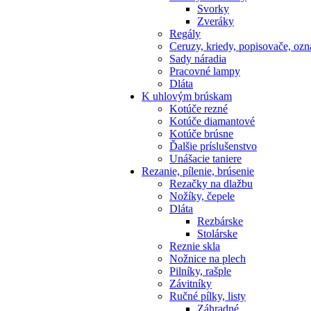
Svorky
Zveráky
Regály
Ceruzy, kriedy, popisovače, oz
Sady náradia
Pracovné lampy
Dláta
K
uhlovým brúskam
Kotúče rezné
Kotúče diamantové
Kotúče brúsne
Ďalšie príslušenstvo
Unášacie taniere
Rezanie,
pílenie, brúsenie
Rezačky na dlažbu
Nožíky, čepele
Dláta
Rezbárske
Stolárske
Reznie skla
Nožnice na plech
Pilníky, rašple
Závitníky
Ručné pílky, listy
Záhradné