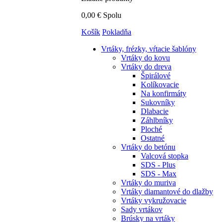
0,00 €
Spolu
Košík
Pokladňa
Vrtáky,
frézky, vŕtacie šablóny
Vrtáky do kovu
Vrtáky do dreva
Špirálové
Kolíkovacie
Na konfirmáty
Sukovníky
Dlabacie
Záhlbníky
Ploché
Ostatné
Vrtáky do betónu
Valcová stopka
SDS - Plus
SDS - Max
Vrtáky do muriva
Vrtáky diamantové do dlažby
Vrtáky vykružovacie
Sady vrtákov
Brúsky na vrtáky