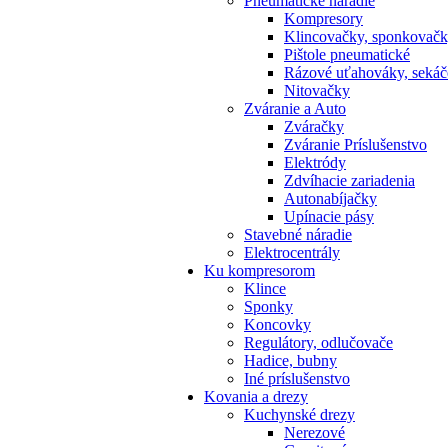
Pneumatické náradie
Kompresory
Klincovačky, sponkovač
Pištole pneumatické
Rázové uťahováky, sekáč
Nitovačky
Zváranie a Auto
Zváračky
Zváranie Príslušenstvo
Elektródy
Zdvíhacie zariadenia
Autonabíjačky
Upínacie pásy
Stavebné náradie
Elektrocentrály
Ku
kompresorom
Klince
Sponky
Koncovky
Regulátory, odlučovače
Hadice, bubny
Iné príslušenstvo
Kovania
a drezy
Kuchynské drezy
Nerezové