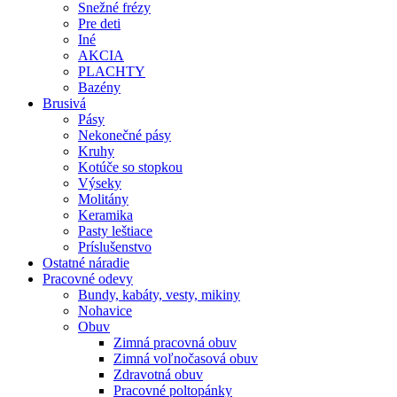
Snežné frézy
Pre deti
Iné
AKCIA
PLACHTY
Bazény
Brusivá
Pásy
Nekonečné pásy
Kruhy
Kotúče so stopkou
Výseky
Molitány
Keramika
Pasty leštiace
Príslušenstvo
Ostatné
náradie
Pracovné
odevy
Bundy, kabáty, vesty, mikiny
Nohavice
Obuv
Zimná pracovná obuv
Zimná voľnočasová obuv
Zdravotná obuv
Pracovné poltopánky