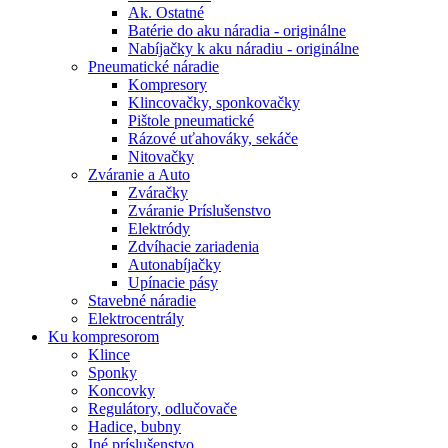
Ak. Ostatné
Batérie do aku náradia - originálne
Nabíjačky k aku náradiu - originálne
Pneumatické náradie
Kompresory
Klincovačky, sponkovačky
Pištole pneumatické
Rázové uťahováky, sekáče
Nitovačky
Zváranie a Auto
Zváračky
Zváranie Príslušenstvo
Elektródy
Zdvíhacie zariadenia
Autonabíjačky
Upínacie pásy
Stavebné náradie
Elektrocentrály
Ku
kompresorom
Klince
Sponky
Koncovky
Regulátory, odlučovače
Hadice, bubny
Iné príslušenstvo