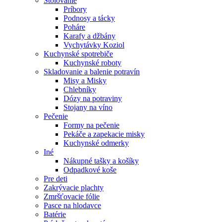
Stolovanie
Príbory
Podnosy a tácky
Poháre
Karafy a džbány
Vychytávky Koziol
Kuchynské spotrebiče
Kuchynské roboty
Skladovanie a balenie potravín
Misy a Misky
Chlebníky
Dózy na potraviny
Stojany na víno
Pečenie
Formy na pečenie
Pekáče a zapekacie misky
Kuchynské odmerky
Iné
Nákupné tašky a košíky
Odpadkové koše
Pre deti
Zakrývacie plachty
Zmršťovacie fólie
Pasce na hlodavce
Batérie