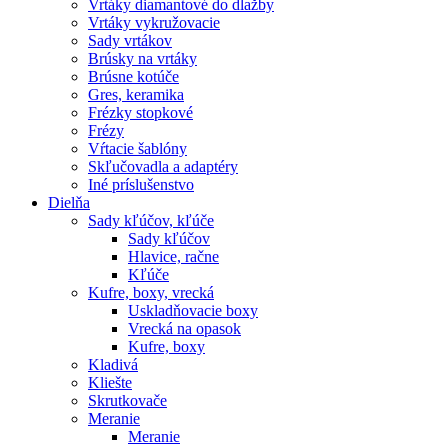
Vrtáky diamantové do dlažby
Vrtáky vykružovacie
Sady vrtákov
Brúsky na vrtáky
Brúsne kotúče
Gres, keramika
Frézky stopkové
Frézy
Vŕtacie šablóny
Skľučovadla a adaptéry
Iné príslušenstvo
Dielňa
Sady kľúčov, kľúče
Sady kľúčov
Hlavice, račne
Kľúče
Kufre, boxy, vrecká
Uskladňovacie boxy
Vrecká na opasok
Kufre, boxy
Kladivá
Kliešte
Skrutkovače
Meranie
Meranie