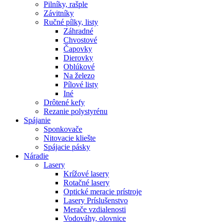
Pilníky, rašple
Závitníky
Ručné pílky, listy
Záhradné
Chvostové
Čapovky
Dierovky
Oblúkové
Na železo
Pílové listy
Iné
Drôtené kefy
Rezanie polystyrénu
Spájanie
Sponkovače
Nitovacie kliešte
Spájacie pásky
Náradie
Lasery
Krížové lasery
Rotačné lasery
Optické meracie prístroje
Lasery Príslušenstvo
Merače vzdialenosti
Vodováhy, olovnice