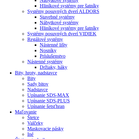
Nábytkové systémy
Hliníkové systémy pre šatníky
Systémy posuvných dverí ALDORS
Stavebné systémy
Nábytkové systémy
Hliníkové systémy pre šatníky
Systémy posuvných dverí VIDIEK
Regálové systémy
Nástenné lišty
Nosníky
Príslušenstvo
Nástenné systémy
Držiaky, háky
Bity,
hroty, nadstavce
Bity
Sady bitov
Nadstavce
Upínanie SDS-MAX
Upínanie SDS-PLUS
Upínanie šetsťhran
Maľovanie
Štetce
Valčeky
Maskovacie pásky
Iné