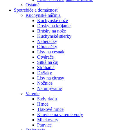
Ostatné
Spotrebiče
a domácnosť
Kuchynské náčinia
Kuchynské nože
Dosky na krájanie
Brúsky na nože
Kuchynské stierky
Naberačky
Obracačky
Lisy na cesnak
Otvárače
Sitká na čaj
Strúhadlá
Držiaky
Lisy na citrusy
Nožnice
Na umývanie
Varenie
Sady riadu
Hrnce
Tlakové hrnce
Kanvice na varenie vody
Mliekovary
Panvice