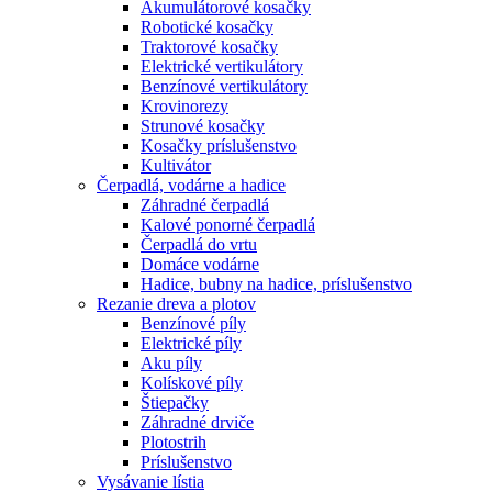
Akumulátorové kosačky
Robotické kosačky
Traktorové kosačky
Elektrické vertikulátory
Benzínové vertikulátory
Krovinorezy
Strunové kosačky
Kosačky príslušenstvo
Kultivátor
Čerpadlá, vodárne a hadice
Záhradné čerpadlá
Kalové ponorné čerpadlá
Čerpadlá do vrtu
Domáce vodárne
Hadice, bubny na hadice, príslušenstvo
Rezanie dreva a plotov
Benzínové píly
Elektrické píly
Aku píly
Kolískové píly
Štiepačky
Záhradné drviče
Plotostrih
Príslušenstvo
Vysávanie lístia