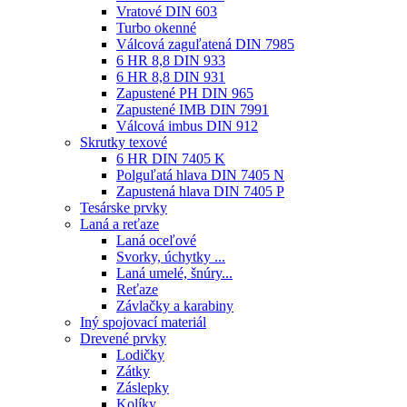
Vratové DIN 603
Turbo okenné
Válcová zaguľatená DIN 7985
6 HR 8,8 DIN 933
6 HR 8,8 DIN 931
Zapustené PH DIN 965
Zapustené IMB DIN 7991
Válcová imbus DIN 912
Skrutky texové
6 HR DIN 7405 K
Polguľatá hlava DIN 7405 N
Zapustená hlava DIN 7405 P
Tesárske prvky
Laná a reťaze
Laná oceľové
Svorky, úchytky ...
Laná umelé, šnúry...
Reťaze
Závlačky a karabiny
Iný spojovací materiál
Drevené prvky
Lodičky
Zátky
Záslepky
Kolíky