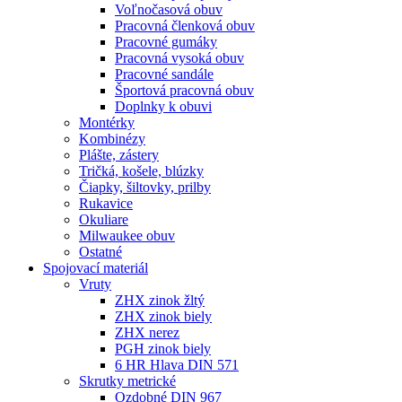
Voľnočasová obuv
Pracovná členková obuv
Pracovné gumáky
Pracovná vysoká obuv
Pracovné sandále
Športová pracovná obuv
Doplnky k obuvi
Montérky
Kombinézy
Plášte, zástery
Tričká, košele, blúzky
Čiapky, šiltovky, prilby
Rukavice
Okuliare
Milwaukee obuv
Ostatné
Spojovací
materiál
Vruty
ZHX zinok žltý
ZHX zinok biely
ZHX nerez
PGH zinok biely
6 HR Hlava DIN 571
Skrutky metrické
Ozdobné DIN 967