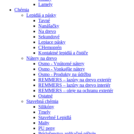
Lamely
Chémia
Lepidlá a pásky
Tavné
Nanášačky
Na drevo
Sekundové
Lepiace pásky
CHemoprén
Kontaktné lepidlá a čističe
Nátery na drevo
Osmo - Vnútorné nátery
Osmo - Vonkajšie nátery
Osmo - Produkty na údržbu
REMMERS – lazúry na drevo exteriér
REMMERS – lazúry na drevo interiér
REMMERS – oleje na ochranu exteriér
Ostatné
Stavebná chémia
Silikóny
Tmely
Stavebné Lepidlá
Malty
PU peny
Príslušenstvo aplikačné pištole