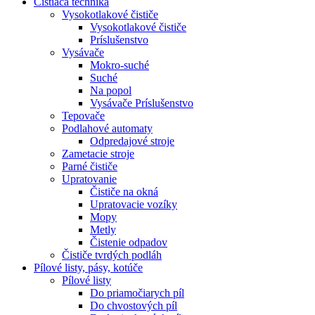
Čistiaca
technika
Vysokotlakové čističe
Vysokotlakové čističe
Príslušenstvo
Vysávače
Mokro-suché
Suché
Na popol
Vysávače Príslušenstvo
Tepovače
Podlahové automaty
Odpredajové stroje
Zametacie stroje
Parné čističe
Upratovanie
Čističe na okná
Upratovacie vozíky
Mopy
Metly
Čistenie odpadov
Čističe tvrdých podláh
Pílové
listy, pásy, kotúče
Pílové listy
Do priamočiarych píl
Do chvostových píl