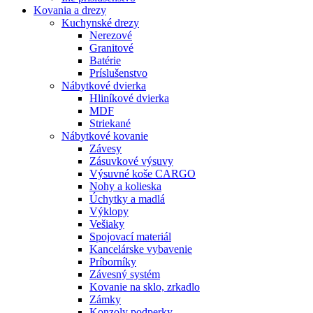
Kovania
a drezy
Kuchynské drezy
Nerezové
Granitové
Batérie
Príslušenstvo
Nábytkové dvierka
Hliníkové dvierka
MDF
Striekané
Nábytkové kovanie
Závesy
Zásuvkové výsuvy
Výsuvné koše CARGO
Nohy a kolieska
Úchytky a madlá
Výklopy
Vešiaky
Spojovací materiál
Kancelárske vybavenie
Príborníky
Závesný systém
Kovanie na sklo, zrkadlo
Zámky
Konzoly podperky