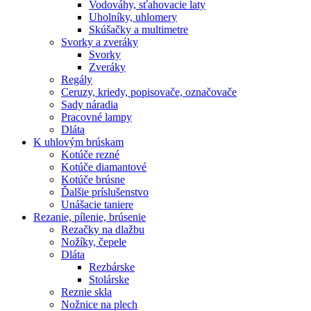
Vodováhy, sťahovacie laty
Uholníky, uhlomery
Skúšačky a multimetre
Svorky a zveráky
Svorky
Zveráky
Regály
Ceruzy, kriedy, popisovače, označovače
Sady náradia
Pracovné lampy
Dláta
K
uhlovým brúskam
Kotúče rezné
Kotúče diamantové
Kotúče brúsne
Ďalšie príslušenstvo
Unášacie taniere
Rezanie,
pílenie, brúsenie
Rezačky na dlažbu
Nožíky, čepele
Dláta
Rezbárske
Stolárske
Reznie skla
Nožnice na plech