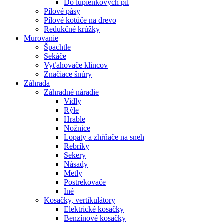
Do lupienkových píl
Pílové pásy
Pílové kotúče na drevo
Redukčné krúžky
Murovanie
Špachtle
Sekáče
Vyťahovače klincov
Značiace šnúry
Záhrada
Záhradné náradie
Vidly
Rýle
Hrable
Nožnice
Lopaty a zhŕňače na sneh
Rebríky
Sekery
Násady
Metly
Postrekovače
Iné
Kosačky, vertikulátory
Elektrické kosačky
Benzínové kosačky