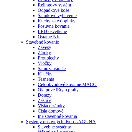
Relingový systém
Odpadkové koše
Šatníkové vybavenie
Kuchynské doplnky
Posuvne kovanie
LED osvetlenie
Ostatné NK
Stavebné kovanie
Závesy
Zámky
Protiplechy
Vložky
Samozatvárače
Kľučky
Tesnenia
Celoobvodové kovanie MACO
Okapové lišty a prahy
Dorazy
Zástrče
Visiace zámky
Čísla domové
Iné stavebné kovania
Systémy posuvných dverí LAGUNA
Stavebné systémy