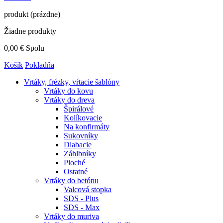
produkt
(prázdne)
Žiadne produkty
0,00 €
Spolu
Košík
Pokladňa
Vrtáky,
frézky, vŕtacie šablóny
Vrtáky do kovu
Vrtáky do dreva
Špirálové
Kolíkovacie
Na konfirmáty
Sukovníky
Dlabacie
Záhlbníky
Ploché
Ostatné
Vrtáky do betónu
Valcová stopka
SDS - Plus
SDS - Max
Vrtáky do muriva