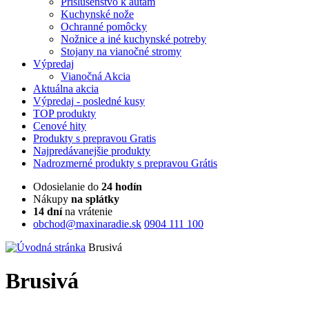
Príslušenstvo k autám
Kuchynské nože
Ochranné pomôcky
Nožnice a iné kuchynské potreby
Stojany na vianočné stromy
Výpredaj
Vianočná Akcia
Aktuálna
akcia
Výpredaj
- posledné kusy
TOP
produkty
Cenové
hity
Produkty
s prepravou Gratis
Najpredávanejšie
produkty
Nadrozmerné
produkty s prepravou Grátis
Odosielanie do
24 hodín
Nákupy
na splátky
14 dní
na vrátenie
obchod@maxinaradie.sk
0904 111 100
Brusivá
Brusivá