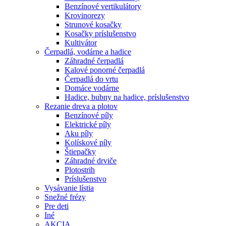
Benzínové vertikulátory
Krovinorezy
Strunové kosačky
Kosačky príslušenstvo
Kultivátor
Čerpadlá, vodárne a hadice
Záhradné čerpadlá
Kalové ponorné čerpadlá
Čerpadlá do vrtu
Domáce vodárne
Hadice, bubny na hadice, príslušenstvo
Rezanie dreva a plotov
Benzínové píly
Elektrické píly
Aku píly
Kolískové píly
Štiepačky
Záhradné drviče
Plotostrih
Príslušenstvo
Vysávanie lístia
Snežné frézy
Pre deti
Iné
AKCIA