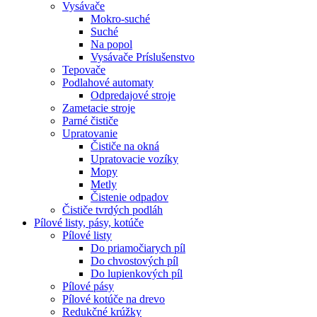
Vysávače
Mokro-suché
Suché
Na popol
Vysávače Príslušenstvo
Tepovače
Podlahové automaty
Odpredajové stroje
Zametacie stroje
Parné čističe
Upratovanie
Čističe na okná
Upratovacie vozíky
Mopy
Metly
Čistenie odpadov
Čističe tvrdých podláh
Pílové
listy, pásy, kotúče
Pílové listy
Do priamočiarych píl
Do chvostových píl
Do lupienkových píl
Pílové pásy
Pílové kotúče na drevo
Redukčné krúžky