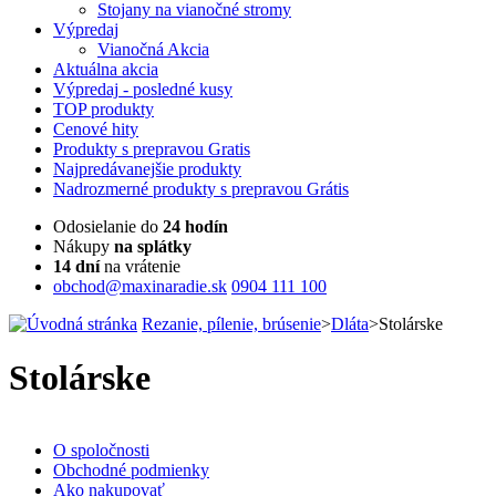
Stojany na vianočné stromy
Výpredaj
Vianočná Akcia
Aktuálna
akcia
Výpredaj
- posledné kusy
TOP
produkty
Cenové
hity
Produkty
s prepravou Gratis
Najpredávanejšie
produkty
Nadrozmerné
produkty s prepravou Grátis
Odosielanie do
24 hodín
Nákupy
na splátky
14 dní
na vrátenie
obchod@maxinaradie.sk
0904 111 100
Rezanie, pílenie, brúsenie
>
Dláta
>
Stolárske
Stolárske
O spoločnosti
Obchodné podmienky
Ako nakupovať