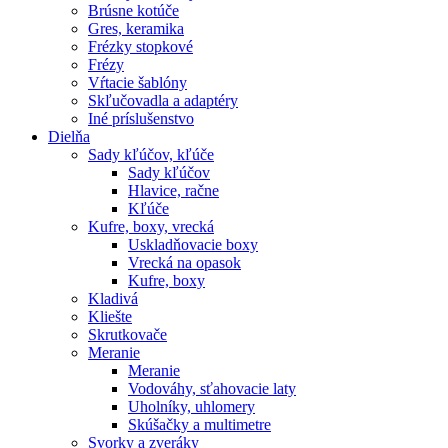
Brúsne kotúče
Gres, keramika
Frézky stopkové
Frézy
Vŕtacie šablóny
Skľučovadla a adaptéry
Iné príslušenstvo
Dielňa
Sady kľúčov, kľúče
Sady kľúčov
Hlavice, račne
Kľúče
Kufre, boxy, vrecká
Uskladňovacie boxy
Vrecká na opasok
Kufre, boxy
Kladivá
Kliešte
Skrutkovače
Meranie
Meranie
Vodováhy, sťahovacie laty
Uholníky, uhlomery
Skúšačky a multimetre
Svorky a zveráky