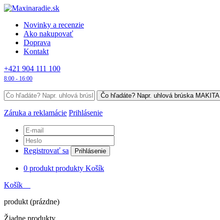
Novinky a recenzie
Ako nakupovať
Doprava
Kontakt
+421 904 111 100
8:00 - 16:00
Záruka a reklamácie
Prihlásenie
Registrovať sa
Prihlásenie
0
produkt
produkty
Košík
Košík
produkt
(prázdne)
Žiadne produkty