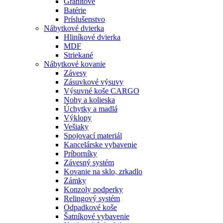
Granitové
Batérie
Príslušenstvo
Nábytkové dvierka
Hliníkové dvierka
MDF
Striekané
Nábytkové kovanie
Závesy
Zásuvkové výsuvy
Výsuvné koše CARGO
Nohy a kolieska
Úchytky a madlá
Výklopy
Vešiaky
Spojovací materiál
Kancelárske vybavenie
Príborníky
Závesný systém
Kovanie na sklo, zrkadlo
Zámky
Konzoly podperky
Relingový systém
Odpadkové koše
Šatníkové vybavenie