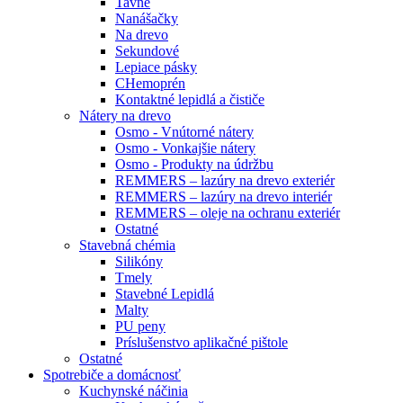
Tavné
Nanášačky
Na drevo
Sekundové
Lepiace pásky
CHemoprén
Kontaktné lepidlá a čističe
Nátery na drevo
Osmo - Vnútorné nátery
Osmo - Vonkajšie nátery
Osmo - Produkty na údržbu
REMMERS – lazúry na drevo exteriér
REMMERS – lazúry na drevo interiér
REMMERS – oleje na ochranu exteriér
Ostatné
Stavebná chémia
Silikóny
Tmely
Stavebné Lepidlá
Malty
PU peny
Príslušenstvo aplikačné pištole
Ostatné
Spotrebiče
a domácnosť
Kuchynské náčinia