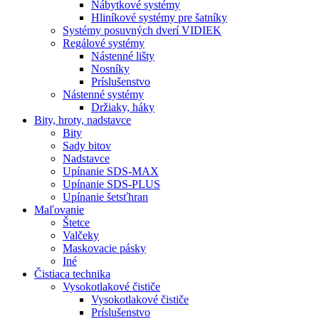
Nábytkové systémy
Hliníkové systémy pre šatníky
Systémy posuvných dverí VIDIEK
Regálové systémy
Nástenné lišty
Nosníky
Príslušenstvo
Nástenné systémy
Držiaky, háky
Bity,
hroty, nadstavce
Bity
Sady bitov
Nadstavce
Upínanie SDS-MAX
Upínanie SDS-PLUS
Upínanie šetsťhran
Maľovanie
Štetce
Valčeky
Maskovacie pásky
Iné
Čistiaca
technika
Vysokotlakové čističe
Vysokotlakové čističe
Príslušenstvo