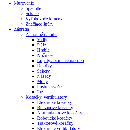
Murovanie
Špachtle
Sekáče
Vyťahovače klincov
Značiace šnúry
Záhrada
Záhradné náradie
Vidly
Rýle
Hrable
Nožnice
Lopaty a zhŕňače na sneh
Rebríky
Sekery
Násady
Metly
Postrekovače
Iné
Kosačky, vertikulátory
Elektrické kosačky
Benzínové kosačky
Akumulátorové kosačky
Robotické kosačky
Traktorové kosačky
Elektrické vertikulátory