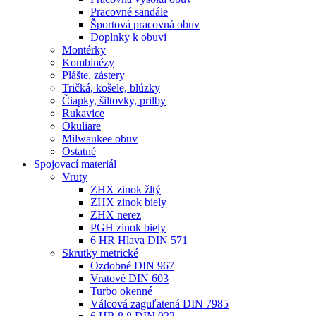
Pracovné sandále
Športová pracovná obuv
Doplnky k obuvi
Montérky
Kombinézy
Plášte, zástery
Tričká, košele, blúzky
Čiapky, šiltovky, prilby
Rukavice
Okuliare
Milwaukee obuv
Ostatné
Spojovací
materiál
Vruty
ZHX zinok žltý
ZHX zinok biely
ZHX nerez
PGH zinok biely
6 HR Hlava DIN 571
Skrutky metrické
Ozdobné DIN 967
Vratové DIN 603
Turbo okenné
Válcová zaguľatená DIN 7985