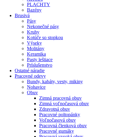
PLACHTY
Bazény
Brusivá
Pásy
Nekonečné pásy
Kruhy
Kotúče so stopkou
Výseky
Molitány
Keramika
Pasty leštiace
Príslušenstvo
Ostatné
náradie
Pracovné
odevy
Bundy, kabáty, vesty, mikiny
Nohavice
Obuv
Zimná pracovná obuv
Zimná voľnočasová obuv
Zdravotná obuv
Pracovné poltopánky
Voľnočasová obuv
Pracovná členková obuv
Pracovné gumáky
Pracovná vysoká obuv