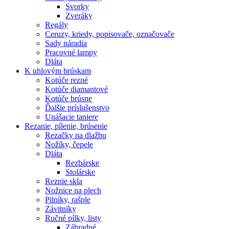
Svorky
Zveráky
Regály
Ceruzy, kriedy, popisovače, označovače
Sady náradia
Pracovné lampy
Dláta
K
uhlovým brúskam
Kotúče rezné
Kotúče diamantové
Kotúče brúsne
Ďalšie príslušenstvo
Unášacie taniere
Rezanie,
pílenie, brúsenie
Rezačky na dlažbu
Nožíky, čepele
Dláta
Rezbárske
Stolárske
Reznie skla
Nožnice na plech
Pilníky, rašple
Závitníky
Ručné pílky, listy
Záhradné