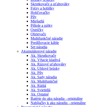
Skrutkovače a uťahováky
Frézy a hoblíky
Hobľovačky
Píly
Miešadlá
Pištole a pájky
Ostričky
Ohrievače
Multifunkčné náradie
Predlžovacie káble
Set náradia
Akumulátorové náradie
Ak. Skrutkovače
Ak. Vŕtacie kladivá
Ak. Rázové uťahováky
Ak. Uhlové brúsky
Ak. Píly
Ak. Sady náradia
Ak. Multifunkčné
Ak. Rádiá
Ak. Svietidlá
Ak. Ostatné
Batérie do aku náradia - originálne
Nabíjačky k aku náradiu - originálne