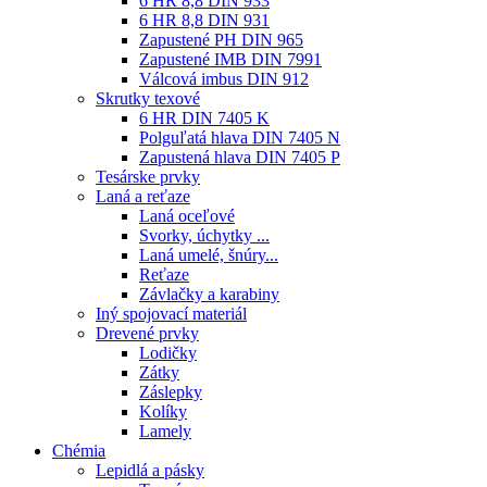
6 HR 8,8 DIN 933
6 HR 8,8 DIN 931
Zapustené PH DIN 965
Zapustené IMB DIN 7991
Válcová imbus DIN 912
Skrutky texové
6 HR DIN 7405 K
Polguľatá hlava DIN 7405 N
Zapustená hlava DIN 7405 P
Tesárske prvky
Laná a reťaze
Laná oceľové
Svorky, úchytky ...
Laná umelé, šnúry...
Reťaze
Závlačky a karabiny
Iný spojovací materiál
Drevené prvky
Lodičky
Zátky
Záslepky
Kolíky
Lamely
Chémia
Lepidlá a pásky