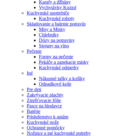
Karafy a džbány
Vychytávky Koziol
Kuchynské spotrebiče
Kuchynské roboty
Skladovanie a balenie potravín
Misy a Misky
Chlebníky
Dózy na potraviny
Stojany na víno
Pečenie
Formy na pečenie
Pekáče a zapekacie misky
Kuchynské odmerky
Iné
Nákupné tašky a košíky
Odpadkové koše
Pre deti
Zakrývacie plachty
Zmršťovacie fólie
Pasce na hlodavce
Batérie
Príslušenstvo k autám
Kuchynské nože
Ochranné pomôcky
Nožnice a iné kuchynské potreby