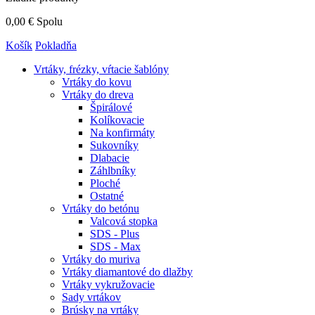
0,00 €
Spolu
Košík
Pokladňa
Vrtáky,
frézky, vŕtacie šablóny
Vrtáky do kovu
Vrtáky do dreva
Špirálové
Kolíkovacie
Na konfirmáty
Sukovníky
Dlabacie
Záhlbníky
Ploché
Ostatné
Vrtáky do betónu
Valcová stopka
SDS - Plus
SDS - Max
Vrtáky do muriva
Vrtáky diamantové do dlažby
Vrtáky vykružovacie
Sady vrtákov
Brúsky na vrtáky