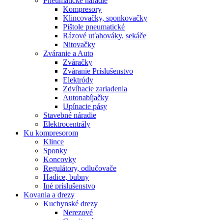
Pneumatické náradie
Kompresory
Klincovačky, sponkovačky
Pištole pneumatické
Rázové uťahováky, sekáče
Nitovačky
Zváranie a Auto
Zváračky
Zváranie Príslušenstvo
Elektródy
Zdvíhacie zariadenia
Autonabíjačky
Upínacie pásy
Stavebné náradie
Elektrocentrály
Ku
kompresorom
Klince
Sponky
Koncovky
Regulátory, odlučovače
Hadice, bubny
Iné príslušenstvo
Kovania
a drezy
Kuchynské drezy
Nerezové