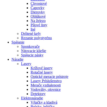
Chvostové
Čapovky
Dierovky
Oblúkové
Na železo
Pílové listy
Iné
Drôtené kefy
Rezanie polystyrénu
Spájanie
Sponkovače
Nitovacie kliešte
Spájacie pásky
Náradie
Lasery
Krížové lasery
Rotačné lasery
Optické meracie prístroje
Lasery Príslušenstvo
Merače vzdialenosti
Vodováhy, olovnice
Detektory
Elektronáradie
Vŕtačky a kladivá
Brúsky, leštičky