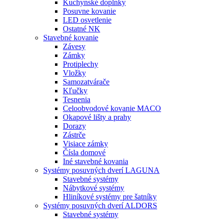
Kuchynské doplnky
Posuvne kovanie
LED osvetlenie
Ostatné NK
Stavebné kovanie
Závesy
Zámky
Protiplechy
Vložky
Samozatvárače
Kľučky
Tesnenia
Celoobvodové kovanie MACO
Okapové lišty a prahy
Dorazy
Zástrče
Visiace zámky
Čísla domové
Iné stavebné kovania
Systémy posuvných dverí LAGUNA
Stavebné systémy
Nábytkové systémy
Hliníkové systémy pre šatníky
Systémy posuvných dverí ALDORS
Stavebné systémy