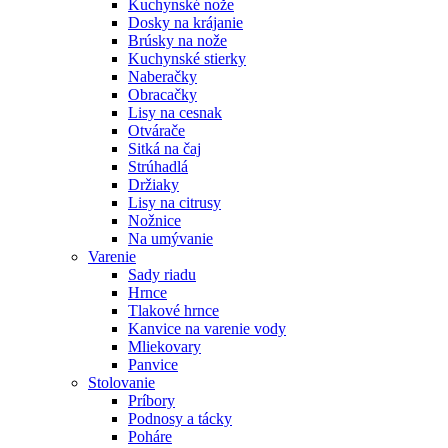
Kuchynské nože
Dosky na krájanie
Brúsky na nože
Kuchynské stierky
Naberačky
Obracačky
Lisy na cesnak
Otvárače
Sitká na čaj
Strúhadlá
Držiaky
Lisy na citrusy
Nožnice
Na umývanie
Varenie
Sady riadu
Hrnce
Tlakové hrnce
Kanvice na varenie vody
Mliekovary
Panvice
Stolovanie
Príbory
Podnosy a tácky
Poháre