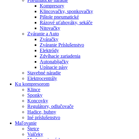
Pneumatické náradie
Kompresory
Klincovačky, sponkovačky
Pištole pneumatické
Rázové uťahováky, sekáče
Nitovačky
Zváranie a Auto
Zváračky
Zváranie Príslušenstvo
Elektródy
Zdvíhacie zariadenia
Autonabíjačky
Upínacie pásy
Stavebné náradie
Elektrocentrály
Ku
kompresorom
Klince
Sponky
Koncovky
Regulátory, odlučovače
Hadice, bubny
Iné príslušenstvo
Maľovanie
Štetce
Valčeky