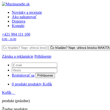
Novinky a recenzie
Ako nakupovať
Doprava
Kontakt
+421 904 111 100
8:00 - 16:00
Záruka a reklamácie
Prihlásenie
Registrovať sa
Prihlásenie
0
produkt
produkty
Košík
Košík
produkt
(prázdne)
Žiadne produkty