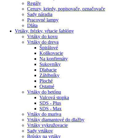
Regály
Ceruzy, kriedy, popisovače, označovače
Sady náradia
Pracovné lampy
Dláta
Vrtáky,
frézky, vŕtacie šablóny
Vrtáky do kovu
Vrtáky do dreva
Špirálové
Kolíkovacie
Na konfirmáty
Sukovníky
Dlabacie
Záhlbníky
Ploché
Ostatné
Vrtáky do betónu
Valcová stopka
SDS - Plus
SDS - Max
Vrtáky do muriva
Vrtáky diamantové do dlažby
Vrtáky vykružovacie
Sady vrtákov
Brúsky na vrtáky