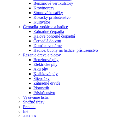
Benzínové vertikulátory
Krovinorezy
Strunové kosačky
Kosačky príslušenstvo
Kultivátor
Čerpadlá, vodárne a hadice
Záhradné čerpadlá
Kalové ponorné čerpadlá
Čerpadlá do vrtu
Domáce vodárne
Hadice, bubny na hadice, príslušenstvo
Rezanie dreva a plotov
Benzínové píly
Elektrické píly
Aku píly
Kolískové píly
Štiepačky
Záhradné drviče
Plotostrih
Príslušenstvo
Vysávanie lístia
Snežné frézy
Pre deti
Iné
AKCIA