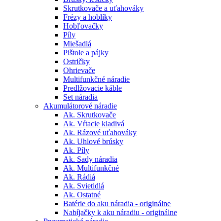
Skrutkovače a uťahováky
Frézy a hoblíky
Hobľovačky
Píly
Miešadlá
Pištole a pájky
Ostričky
Ohrievače
Multifunkčné náradie
Predlžovacie káble
Set náradia
Akumulátorové náradie
Ak. Skrutkovače
Ak. Vŕtacie kladivá
Ak. Rázové uťahováky
Ak. Uhlové brúsky
Ak. Píly
Ak. Sady náradia
Ak. Multifunkčné
Ak. Rádiá
Ak. Svietidlá
Ak. Ostatné
Batérie do aku náradia - originálne
Nabíjačky k aku náradiu - originálne