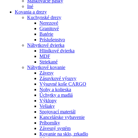
Maskovacie pásky
Iné
Kovania
a drezy
Kuchynské drezy
Nerezové
Granitové
Batérie
Príslušenstvo
Nábytkové dvierka
Hliníkové dvierka
MDF
Striekané
Nábytkové kovanie
Závesy
Zásuvkové výsuvy
Výsuvné koše CARGO
Nohy a kolieska
Úchytky a madlá
Výklopy
Vešiaky
Spojovací materiál
Kancelárske vybavenie
Príborníky
Závesný systém
Kovanie na sklo, zrkadlo