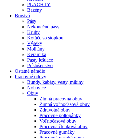
PLACHTY
Bazény
Brusivá
Pásy
Nekonečné pásy
Kruhy
Kotúče so stopkou
Výseky
Molitány
Keramika
Pasty leštiace
Príslušenstvo
Ostatné
náradie
Pracovné
odevy
Bundy, kabáty, vesty, mikiny
Nohavice
Obuv
Zimná pracovná obuv
Zimná voľnočasová obuv
Zdravotná obuv
Pracovné poltopánky
Voľnočasová obuv
Pracovná členková obuv
Pracovné gumáky
Pracovná vysoká obuv