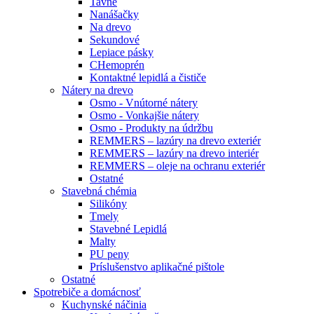
Tavné
Nanášačky
Na drevo
Sekundové
Lepiace pásky
CHemoprén
Kontaktné lepidlá a čističe
Nátery na drevo
Osmo - Vnútorné nátery
Osmo - Vonkajšie nátery
Osmo - Produkty na údržbu
REMMERS – lazúry na drevo exteriér
REMMERS – lazúry na drevo interiér
REMMERS – oleje na ochranu exteriér
Ostatné
Stavebná chémia
Silikóny
Tmely
Stavebné Lepidlá
Malty
PU peny
Príslušenstvo aplikačné pištole
Ostatné
Spotrebiče
a domácnosť
Kuchynské náčinia