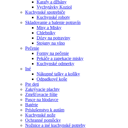
Karafy a džbány
Vychytávky Koziol
Kuchynské spotrebiče
Kuchynské roboty
Skladovanie a balenie potravín
Misy a Misky
Chlebníky
Dózy na potraviny
Stojany na víno
Pečenie
Formy na pečenie
Pekáče a zapekacie misky
Kuchynské odmerky
Iné
Nákupné tašky a košíky
Odpadkové koše
Pre deti
Zakrývacie plachty
Zmršťovacie fólie
Pasce na hlodavce
Batérie
Príslušenstvo k autám
Kuchynské nože
Ochranné pomôcky
Nožnice a iné kuchynské potreby