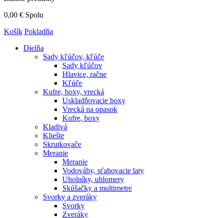
0,00 €
Spolu
Košík
Pokladňa
Dielňa
Sady kľúčov, kľúče
Sady kľúčov
Hlavice, račne
Kľúče
Kufre, boxy, vrecká
Uskladňovacie boxy
Vrecká na opasok
Kufre, boxy
Kladivá
Kliešte
Skrutkovače
Meranie
Meranie
Vodováhy, sťahovacie laty
Uholníky, uhlomery
Skúšačky a multimetre
Svorky a zveráky
Svorky
Zveráky