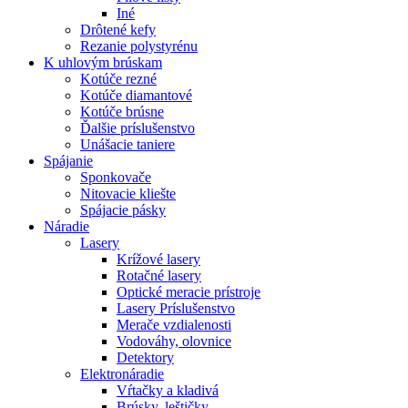
Iné
Drôtené kefy
Rezanie polystyrénu
K
uhlovým brúskam
Kotúče rezné
Kotúče diamantové
Kotúče brúsne
Ďalšie príslušenstvo
Unášacie taniere
Spájanie
Sponkovače
Nitovacie kliešte
Spájacie pásky
Náradie
Lasery
Krížové lasery
Rotačné lasery
Optické meracie prístroje
Lasery Príslušenstvo
Merače vzdialenosti
Vodováhy, olovnice
Detektory
Elektronáradie
Vŕtačky a kladivá
Brúsky, leštičky