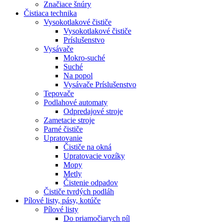
Značiace šnúry
Čistiaca
technika
Vysokotlakové čističe
Vysokotlakové čističe
Príslušenstvo
Vysávače
Mokro-suché
Suché
Na popol
Vysávače Príslušenstvo
Tepovače
Podlahové automaty
Odpredajové stroje
Zametacie stroje
Parné čističe
Upratovanie
Čističe na okná
Upratovacie vozíky
Mopy
Metly
Čistenie odpadov
Čističe tvrdých podláh
Pílové
listy, pásy, kotúče
Pílové listy
Do priamočiarych píl