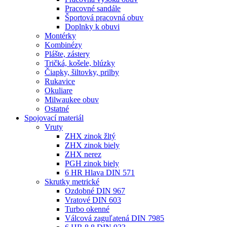
Pracovné sandále
Športová pracovná obuv
Doplnky k obuvi
Montérky
Kombinézy
Plášte, zástery
Tričká, košele, blúzky
Čiapky, šiltovky, prilby
Rukavice
Okuliare
Milwaukee obuv
Ostatné
Spojovací
materiál
Vruty
ZHX zinok žltý
ZHX zinok biely
ZHX nerez
PGH zinok biely
6 HR Hlava DIN 571
Skrutky metrické
Ozdobné DIN 967
Vratové DIN 603
Turbo okenné
Válcová zaguľatená DIN 7985