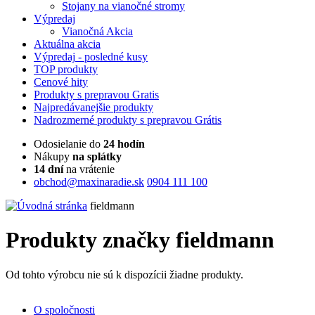
Stojany na vianočné stromy
Výpredaj
Vianočná Akcia
Aktuálna
akcia
Výpredaj
- posledné kusy
TOP
produkty
Cenové
hity
Produkty
s prepravou Gratis
Najpredávanejšie
produkty
Nadrozmerné
produkty s prepravou Grátis
Odosielanie do
24 hodín
Nákupy
na splátky
14 dní
na vrátenie
obchod@maxinaradie.sk
0904 111 100
fieldmann
Produkty značky fieldmann
Od tohto výrobcu nie sú k dispozícii žiadne produkty.
O spoločnosti