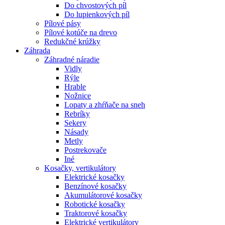
Do chvostových píl
Do lupienkových píl
Pílové pásy
Pílové kotúče na drevo
Redukčné krúžky
Záhrada
Záhradné náradie
Vidly
Rýle
Hrable
Nožnice
Lopaty a zhŕňače na sneh
Rebríky
Sekery
Násady
Metly
Postrekovače
Iné
Kosačky, vertikulátory
Elektrické kosačky
Benzínové kosačky
Akumulátorové kosačky
Robotické kosačky
Traktorové kosačky
Elektrické vertikulátory