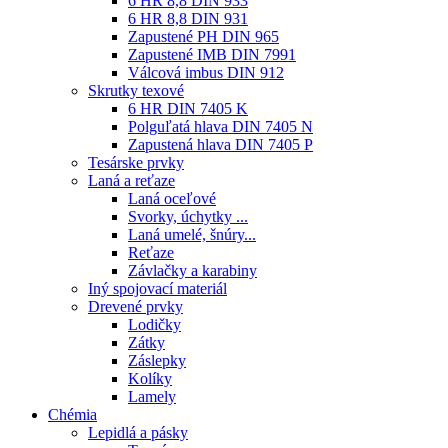
6 HR 8,8 DIN 933
6 HR 8,8 DIN 931
Zapustené PH DIN 965
Zapustené IMB DIN 7991
Válcová imbus DIN 912
Skrutky texové
6 HR DIN 7405 K
Polguľatá hlava DIN 7405 N
Zapustená hlava DIN 7405 P
Tesárske prvky
Laná a reťaze
Laná oceľové
Svorky, úchytky ...
Laná umelé, šnúry...
Reťaze
Závlačky a karabiny
Iný spojovací materiál
Drevené prvky
Lodičky
Zátky
Záslepky
Kolíky
Lamely
Chémia
Lepidlá a pásky