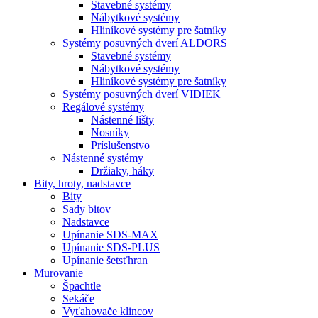
Stavebné systémy
Nábytkové systémy
Hliníkové systémy pre šatníky
Systémy posuvných dverí ALDORS
Stavebné systémy
Nábytkové systémy
Hliníkové systémy pre šatníky
Systémy posuvných dverí VIDIEK
Regálové systémy
Nástenné lišty
Nosníky
Príslušenstvo
Nástenné systémy
Držiaky, háky
Bity,
hroty, nadstavce
Bity
Sady bitov
Nadstavce
Upínanie SDS-MAX
Upínanie SDS-PLUS
Upínanie šetsťhran
Murovanie
Špachtle
Sekáče
Vyťahovače klincov