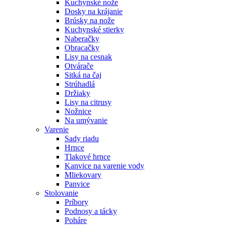
Kuchynské nože
Dosky na krájanie
Brúsky na nože
Kuchynské stierky
Naberačky
Obracačky
Lisy na cesnak
Otvárače
Sitká na čaj
Strúhadlá
Držiaky
Lisy na citrusy
Nožnice
Na umývanie
Varenie
Sady riadu
Hrnce
Tlakové hrnce
Kanvice na varenie vody
Mliekovary
Panvice
Stolovanie
Príbory
Podnosy a tácky
Poháre