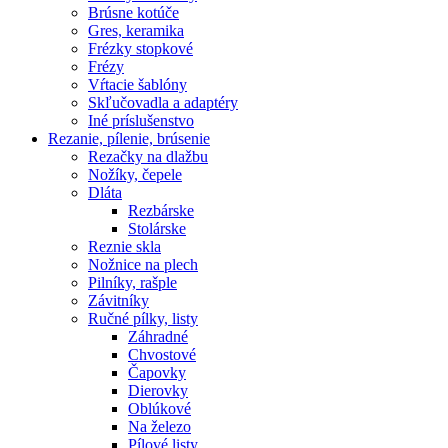
Brúsne kotúče
Gres, keramika
Frézky stopkové
Frézy
Vŕtacie šablóny
Skľučovadla a adaptéry
Iné príslušenstvo
Rezanie,
pílenie, brúsenie
Rezačky na dlažbu
Nožíky, čepele
Dláta
Rezbárske
Stolárske
Reznie skla
Nožnice na plech
Pilníky, rašple
Závitníky
Ručné pílky, listy
Záhradné
Chvostové
Čapovky
Dierovky
Oblúkové
Na železo
Pílové listy