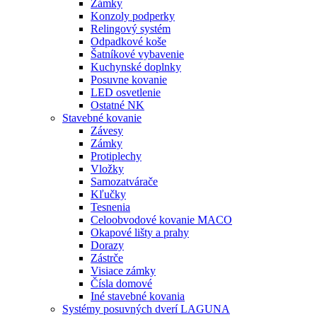
Zámky
Konzoly podperky
Relingový systém
Odpadkové koše
Šatníkové vybavenie
Kuchynské doplnky
Posuvne kovanie
LED osvetlenie
Ostatné NK
Stavebné kovanie
Závesy
Zámky
Protiplechy
Vložky
Samozatvárače
Kľučky
Tesnenia
Celoobvodové kovanie MACO
Okapové lišty a prahy
Dorazy
Zástrče
Visiace zámky
Čísla domové
Iné stavebné kovania
Systémy posuvných dverí LAGUNA