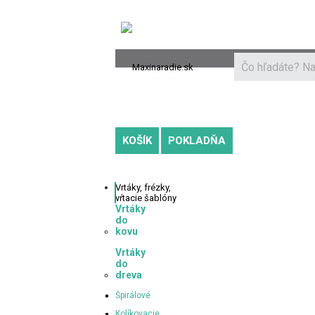
Novinky a recenzie
Ako nakupovať
D
KOŠÍK
POKLADŇA
Vrtáky,
frézky,
vŕtacie šablóny
Vrtáky
do
kovu
Vrtáky
do
dreva
Špirálové
Kolíkovacie