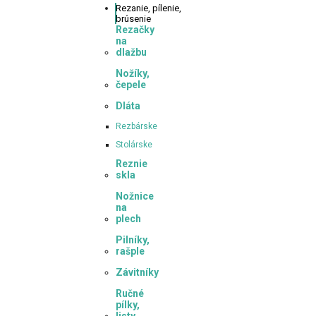
Rezanie,
pílenie,
brúsenie
Rezačky
na
dlažbu
Nožíky,
čepele
Dláta
Rezbárske
Stolárske
Reznie
skla
Nožnice
na
plech
Pilníky,
rašple
Závitníky
Ručné
pílky,