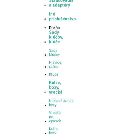
Skľučovadla
a adaptéry
Iné
príslušenstvo
Dielňa
Sady
kľúčov,
kľúče
Sady
kľúčov
Hlavice,
račne
Kľúče
Kufre,
boxy,
vrecká
Uskladňovacie
boxy
Vrecká
na
opasok
Kufre,
boxy