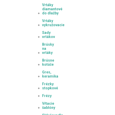
Vrtáky
diamantové
do dlažby
Vrtáky
vykružovacie
Sady
vrtákov
Brúsky
na
vrtáky
Brúsne
kotúče
Gres,
keramika
Frézky
stopkové
Frézy
Vŕtacie
šablóny