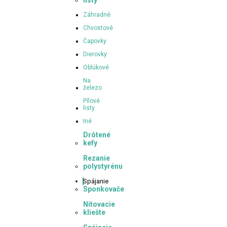
listy
Záhradné
Chvostové
Čapovky
Dierovky
Oblúkové
Na
železo
Pílové
listy
Iné
Drôtené
kefy
Rezanie
polystyrénu
Spájanie
Sponkovače
Nitovacie
kliešte