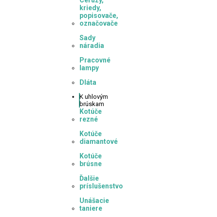
Ceruzy,
kriedy,
popisovače,
označovače
Sady
náradia
Pracovné
lampy
Dláta
K
uhlovým
brúskam
Kotúče
rezné
Kotúče
diamantové
Kotúče
brúsne
Ďalšie
príslušenstvo
Unášacie
taniere