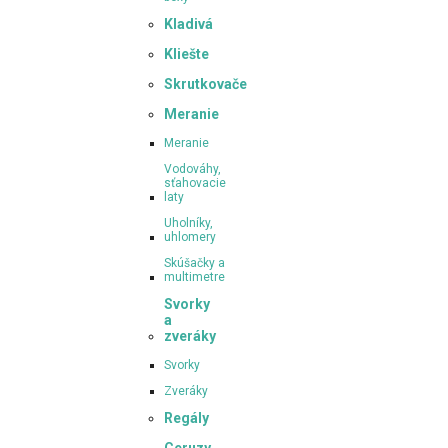
Kladivá
Kliešte
Skrutkovače
Meranie
Meranie
Vodováhy,
sťahovacie
laty
Uholníky,
uhlomery
Skúšačky a
multimetre
Svorky
a
zveráky
Svorky
Zveráky
Regály