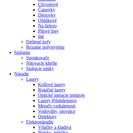
Chvostové
Čapovky
Dierovky
Oblúkové
Na železo
Pílové listy
Iné
Drôtené kefy
Rezanie polystyrénu
Spájanie
Sponkovače
Nitovacie kliešte
Spájacie pásky
Náradie
Lasery
Krížové lasery
Rotačné lasery
Optické meracie prístroje
Lasery Príslušenstvo
Merače vzdialenosti
Vodováhy, olovnice
Detektory
Elektronáradie
Vŕtačky a kladivá
Brúsky, leštičky