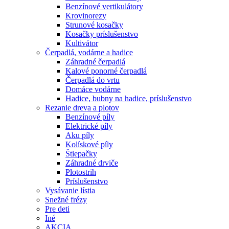
Benzínové vertikulátory
Krovinorezy
Strunové kosačky
Kosačky príslušenstvo
Kultivátor
Čerpadlá, vodárne a hadice
Záhradné čerpadlá
Kalové ponorné čerpadlá
Čerpadlá do vrtu
Domáce vodárne
Hadice, bubny na hadice, príslušenstvo
Rezanie dreva a plotov
Benzínové píly
Elektrické píly
Aku píly
Kolískové píly
Štiepačky
Záhradné drviče
Plotostrih
Príslušenstvo
Vysávanie lístia
Snežné frézy
Pre deti
Iné
AKCIA