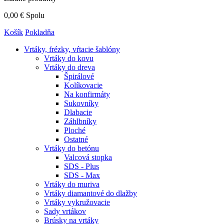
0,00 €
Spolu
Košík
Pokladňa
Vrtáky,
frézky, vŕtacie šablóny
Vrtáky do kovu
Vrtáky do dreva
Špirálové
Kolíkovacie
Na konfirmáty
Sukovníky
Dlabacie
Záhlbníky
Ploché
Ostatné
Vrtáky do betónu
Valcová stopka
SDS - Plus
SDS - Max
Vrtáky do muriva
Vrtáky diamantové do dlažby
Vrtáky vykružovacie
Sady vrtákov
Brúsky na vrtáky