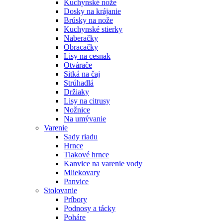
Kuchynské nože
Dosky na krájanie
Brúsky na nože
Kuchynské stierky
Naberačky
Obracačky
Lisy na cesnak
Otvárače
Sitká na čaj
Strúhadlá
Držiaky
Lisy na citrusy
Nožnice
Na umývanie
Varenie
Sady riadu
Hrnce
Tlakové hrnce
Kanvice na varenie vody
Mliekovary
Panvice
Stolovanie
Príbory
Podnosy a tácky
Poháre