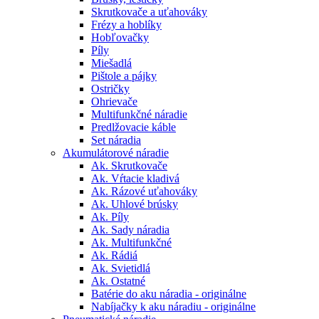
Skrutkovače a uťahováky
Frézy a hoblíky
Hobľovačky
Píly
Miešadlá
Pištole a pájky
Ostričky
Ohrievače
Multifunkčné náradie
Predlžovacie káble
Set náradia
Akumulátorové náradie
Ak. Skrutkovače
Ak. Vŕtacie kladivá
Ak. Rázové uťahováky
Ak. Uhlové brúsky
Ak. Píly
Ak. Sady náradia
Ak. Multifunkčné
Ak. Rádiá
Ak. Svietidlá
Ak. Ostatné
Batérie do aku náradia - originálne
Nabíjačky k aku náradiu - originálne