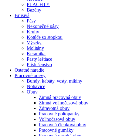
PLACHTY
Bazény
Brusivá
Pásy
Nekonečné pásy
Kruhy
Kotúče so stopkou
Výseky
Molitány
Keramika
Pasty leštiace
Príslušenstvo
Ostatné
náradie
Pracovné
odevy
Bundy, kabáty, vesty, mikiny
Nohavice
Obuv
Zimná pracovná obuv
Zimná voľnočasová obuv
Zdravotná obuv
Pracovné poltopánky
Voľnočasová obuv
Pracovná členková obuv
Pracovné gumáky
Pracovná vysoká obuv