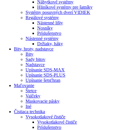
Nábytkové systémy
Hliníkové systémy pre šatníky
Systémy posuvných dverí VIDIEK
Regálové systémy
Nástenné lišty
Nosníky
Príslušenstvo
Nástenné systémy
Držiaky, háky
Bity,
hroty, nadstavce
Bity
Sady bitov
Nadstavce
Upínanie SDS-MAX
Upínanie SDS-PLUS
Upínanie šetsťhran
Maľovanie
Štetce
Valčeky
Maskovacie pásky
Iné
Čistiaca
technika
Vysokotlakové čističe
Vysokotlakové čističe
Príslušenstvo