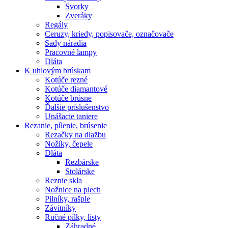
Svorky
Zveráky
Regály
Ceruzy, kriedy, popisovače, označovače
Sady náradia
Pracovné lampy
Dláta
K
uhlovým brúskam
Kotúče rezné
Kotúče diamantové
Kotúče brúsne
Ďalšie príslušenstvo
Unášacie taniere
Rezanie,
pílenie, brúsenie
Rezačky na dlažbu
Nožíky, čepele
Dláta
Rezbárske
Stolárske
Reznie skla
Nožnice na plech
Pilníky, rašple
Závitníky
Ručné pílky, listy
Záhradné