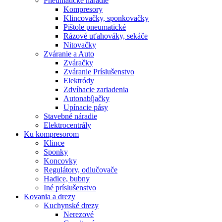
Pneumatické náradie
Kompresory
Klincovačky, sponkovačky
Pištole pneumatické
Rázové uťahováky, sekáče
Nitovačky
Zváranie a Auto
Zváračky
Zváranie Príslušenstvo
Elektródy
Zdvíhacie zariadenia
Autonabíjačky
Upínacie pásy
Stavebné náradie
Elektrocentrály
Ku
kompresorom
Klince
Sponky
Koncovky
Regulátory, odlučovače
Hadice, bubny
Iné príslušenstvo
Kovania
a drezy
Kuchynské drezy
Nerezové