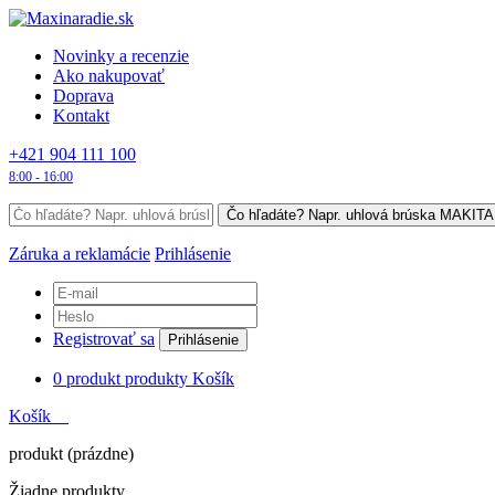
Novinky a recenzie
Ako nakupovať
Doprava
Kontakt
+421 904 111 100
8:00 - 16:00
Záruka a reklamácie
Prihlásenie
Registrovať sa
Prihlásenie
0
produkt
produkty
Košík
Košík
produkt
(prázdne)
Žiadne produkty