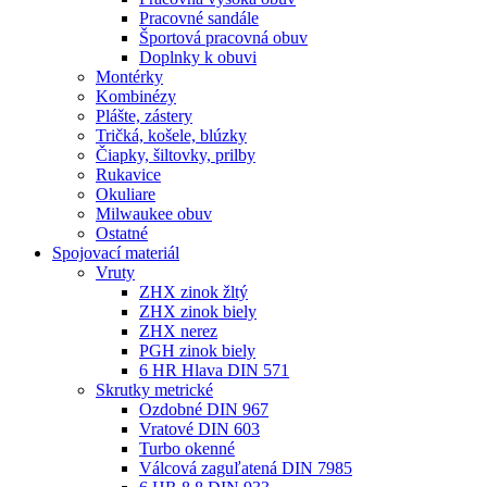
Pracovné sandále
Športová pracovná obuv
Doplnky k obuvi
Montérky
Kombinézy
Plášte, zástery
Tričká, košele, blúzky
Čiapky, šiltovky, prilby
Rukavice
Okuliare
Milwaukee obuv
Ostatné
Spojovací
materiál
Vruty
ZHX zinok žltý
ZHX zinok biely
ZHX nerez
PGH zinok biely
6 HR Hlava DIN 571
Skrutky metrické
Ozdobné DIN 967
Vratové DIN 603
Turbo okenné
Válcová zaguľatená DIN 7985