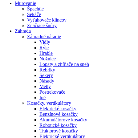
Murovanie
Špachtle
Sekáče
Vyťahovače klincov
Značiace šnúry
Záhrada
Záhradné náradie
Vidly
Rýle
Hrable
Nožnice
Lopaty a zhŕňače na sneh
Rebríky
Sekery
Násady
Metly
Postrekovače
Iné
Kosačky, vertikulátory
Elektrické kosačky
Benzínové kosačky
Akumulátorové kosačky
Robotické kosačky
Traktorové kosačky
Elektrické vertikulátory