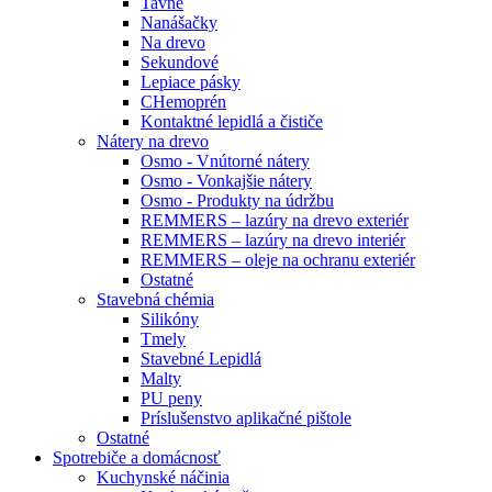
Tavné
Nanášačky
Na drevo
Sekundové
Lepiace pásky
CHemoprén
Kontaktné lepidlá a čističe
Nátery na drevo
Osmo - Vnútorné nátery
Osmo - Vonkajšie nátery
Osmo - Produkty na údržbu
REMMERS – lazúry na drevo exteriér
REMMERS – lazúry na drevo interiér
REMMERS – oleje na ochranu exteriér
Ostatné
Stavebná chémia
Silikóny
Tmely
Stavebné Lepidlá
Malty
PU peny
Príslušenstvo aplikačné pištole
Ostatné
Spotrebiče
a domácnosť
Kuchynské náčinia