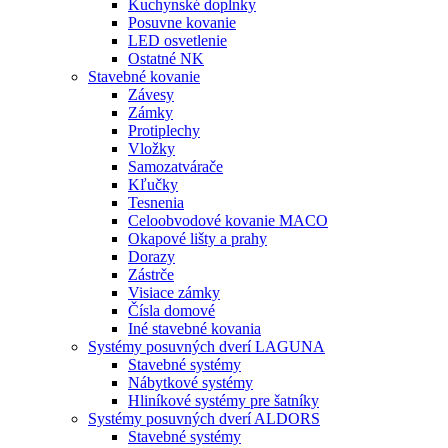
Kuchynské doplnky
Posuvne kovanie
LED osvetlenie
Ostatné NK
Stavebné kovanie
Závesy
Zámky
Protiplechy
Vložky
Samozatvárače
Kľučky
Tesnenia
Celoobvodové kovanie MACO
Okapové lišty a prahy
Dorazy
Zástrče
Visiace zámky
Čísla domové
Iné stavebné kovania
Systémy posuvných dverí LAGUNA
Stavebné systémy
Nábytkové systémy
Hliníkové systémy pre šatníky
Systémy posuvných dverí ALDORS
Stavebné systémy