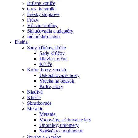
Brúsne kotúče
Gres, keramika
Frézky stopkové
Frézy
Vŕtacie šablóny
Skľučovadla a adaptéry
Iné príslušenstvo
Dielňa
Sady kľúčov, kľúče
Sady kľúčov
Hlavice, račne
Kľúče
Kufre, boxy, vrecká
Uskladňovacie boxy
Vrecká na opasok
Kufre, boxy
Kladivá
Kliešte
Skrutkovače
Meranie
Meranie
Vodováhy, sťahovacie laty
Uholníky, uhlomery
Skúšačky a multimetre
Svorky a zveráky