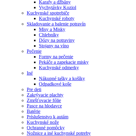
Karafy a džbány
Vychytávky Koziol
Kuchynské spotrebiče
Kuchynské roboty
Skladovanie a balenie potravín
Misy a Misky
Chlebníky
Dózy na potraviny
Stojany na víno
Pečenie
Formy na pečenie
Pekáče a zapekacie misky
Kuchynské odmerky
Iné
Nákupné tašky a košíky
Odpadkové koše
Pre deti
Zakrývacie plachty
Zmršťovacie fólie
Pasce na hlodavce
Batérie
Príslušenstvo k autám
Kuchynské nože
Ochranné pomôcky
Nožnice a iné kuchynské potreby