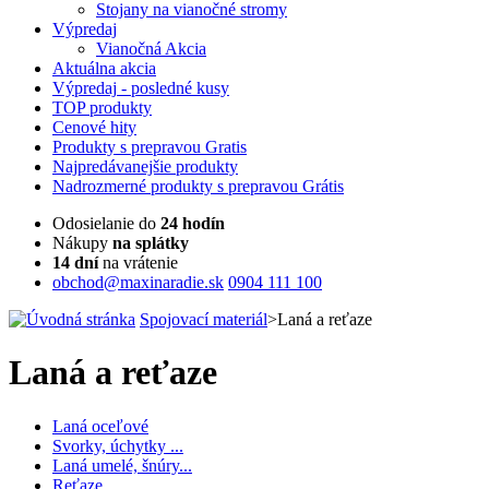
Stojany na vianočné stromy
Výpredaj
Vianočná Akcia
Aktuálna
akcia
Výpredaj
- posledné kusy
TOP
produkty
Cenové
hity
Produkty
s prepravou Gratis
Najpredávanejšie
produkty
Nadrozmerné
produkty s prepravou Grátis
Odosielanie do
24 hodín
Nákupy
na splátky
14 dní
na vrátenie
obchod@maxinaradie.sk
0904 111 100
Spojovací materiál
>
Laná a reťaze
Laná a reťaze
Laná oceľové
Svorky, úchytky ...
Laná umelé, šnúry...
Reťaze