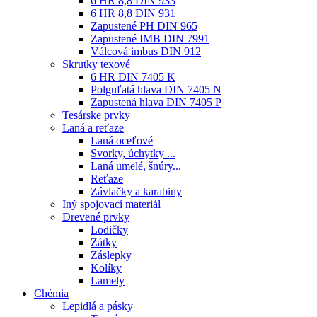
6 HR 8,8 DIN 933
6 HR 8,8 DIN 931
Zapustené PH DIN 965
Zapustené IMB DIN 7991
Válcová imbus DIN 912
Skrutky texové
6 HR DIN 7405 K
Polguľatá hlava DIN 7405 N
Zapustená hlava DIN 7405 P
Tesárske prvky
Laná a reťaze
Laná oceľové
Svorky, úchytky ...
Laná umelé, šnúry...
Reťaze
Závlačky a karabiny
Iný spojovací materiál
Drevené prvky
Lodičky
Zátky
Záslepky
Kolíky
Lamely
Chémia
Lepidlá a pásky