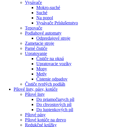
Vysávače
Mokro-suché
Suché
Na popol
Vysávače Príslušenstvo
Tepovače
Podlahové automaty
Odpredajové stroje
Zametacie stroje
Parné čističe
Upratovanie
Čističe na okná
Upratovacie vozíky
Mopy
Metly
Čistenie odpadov
Čističe tvrdých podláh
Pílové
listy, pásy, kotúče
Pílové listy
Do priamočiarych píl
Do chvostových píl
Do lupienkových píl
Pílové pásy
Pílové kotúče na drevo
Redukčné krúžky