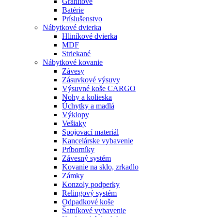
Granitové
Batérie
Príslušenstvo
Nábytkové dvierka
Hliníkové dvierka
MDF
Striekané
Nábytkové kovanie
Závesy
Zásuvkové výsuvy
Výsuvné koše CARGO
Nohy a kolieska
Úchytky a madlá
Výklopy
Vešiaky
Spojovací materiál
Kancelárske vybavenie
Príborníky
Závesný systém
Kovanie na sklo, zrkadlo
Zámky
Konzoly podperky
Relingový systém
Odpadkové koše
Šatníkové vybavenie