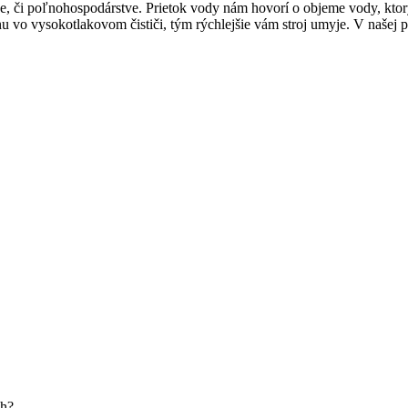
ctve, či poľnohospodárstve. Prietok vody nám hovorí o objeme vody, kto
inu vo vysokotlakovom čističi, tým rýchlejšie vám stroj umyje. V našej 
ch?