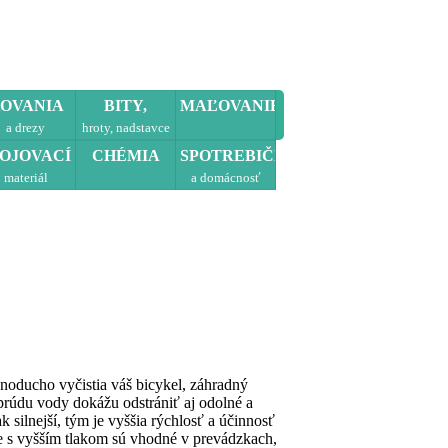
OVANIA
BITY,
MAĽOVANIE
a drezy
hroty, nadstavce
POJOVACÍ
CHÉMIA
SPOTREBIČE
materiál
a domácnosť
noducho vyčistia váš bicykel, záhradný
 prúdu vody dokážu odstrániť aj odolné a
k silnejší, tým je vyššia rýchlosť a účinnosť
e s vyšším tlakom sú vhodné v prevádzkach,