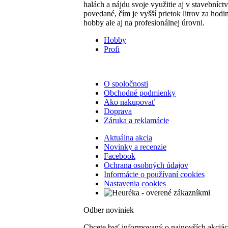
halách a nájdu svoje využitie aj v stavební
povedané, čím je vyšší prietok litrov za hod
hobby ale aj na profesionálnej úrovni.
Hobby
Profi
O spoločnosti
Obchodné podmienky
Ako nakupovať
Doprava
Záruka a reklamácie
Aktuálna akcia
Novinky a recenzie
Facebook
Ochrana osobných údajov
Informácie o používaní cookies
Nastavenia cookies
Odber noviniek
Chcete byť informovaný o najnovších akciá