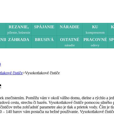
REZANIE,
SPÁJANIE
NÁRADIE
KU
K
pílenie, brúsenie
kompresorom
NIE
ZÁHRADA
BRUSIVÁ
OSTATNÉ
PRACOVNÉ
S
náradie
odevy
0
lakové čističe
>
Vysokotlakové čističe
e
ek znečistením. Pomôžu vám v okolí vášho domu, dielne a rýchlo a jed
jazdovú cestu, strechu či bazén. Vysokotlakové čističe pomocou silného
ističov treba zohľadniť parametre ako je tlak a prietok vody. Čím je tla
0 – 140 barov vám postačia na bežné používanie. Vysokotlakové čistič