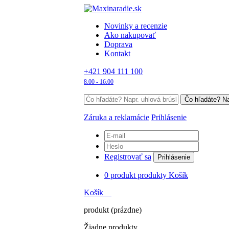
Novinky a recenzie
Ako nakupovať
Doprava
Kontakt
+421 904 111 100
8:00 - 16:00
Záruka a reklamácie
Prihlásenie
Registrovať sa
Prihlásenie
0
produkt
produkty
Košík
Košík
produkt
(prázdne)
Žiadne produkty