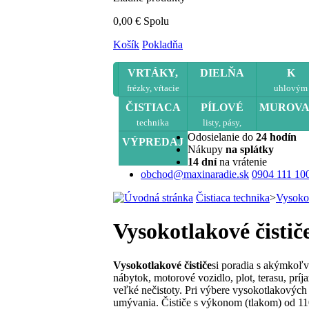
0,00 €
Spolu
Košík
Pokladňa
VRTÁKY,
DIELŇA
K
frézky, vŕtacie
uhlovým
šablóny
brúskam
ČISTIACA
PÍLOVÉ
MUROVA
technika
listy, pásy,
kotúče
Odosielanie do
24 hodín
VÝPREDAJ
Nákupy
na splátky
14 dní
na vrátenie
obchod@maxinaradie.sk
0904 111 10
Čistiaca technika
>
Vysokot
Vysokotlakové čistič
Vysokotlakové čističe
si poradia s akýmkoľv
nábytok, motorové vozidlo, plot, terasu, prí
veľké nečistoty. Pri výbere vysokotlakových č
umývania. Čističe s výkonom (tlakom) od 11