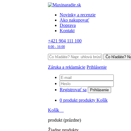
Novinky a recenzie
Ako nakupovať
Doprava
Kontakt
+421 904 111 100
8:00 - 16:00
Záruka a reklamácie
Prihlásenie
Registrovať sa
Prihlásenie
0
produkt
produkty
Košík
Košík
produkt
(prázdne)
Žiadne produkty