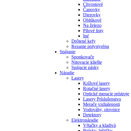
Chvostové
Čapovky
Dierovky
Oblúkové
Na železo
Pílové listy
Iné
Drôtené kefy
Rezanie polystyrénu
Spájanie
Sponkovače
Nitovacie kliešte
Spájacie pásky
Náradie
Lasery
Krížové lasery
Rotačné lasery
Optické meracie prístroje
Lasery Príslušenstvo
Merače vzdialenosti
Vodováhy, olovnice
Detektory
Elektronáradie
Vŕtačky a kladivá
Brúsky, leštičky