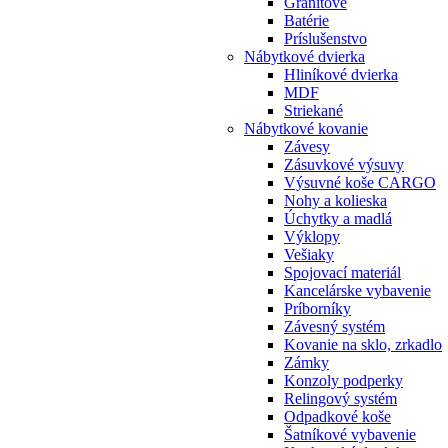
Granitové
Batérie
Príslušenstvo
Nábytkové dvierka
Hliníkové dvierka
MDF
Striekané
Nábytkové kovanie
Závesy
Zásuvkové výsuvy
Výsuvné koše CARGO
Nohy a kolieska
Úchytky a madlá
Výklopy
Vešiaky
Spojovací materiál
Kancelárske vybavenie
Príborníky
Závesný systém
Kovanie na sklo, zrkadlo
Zámky
Konzoly podperky
Relingový systém
Odpadkové koše
Šatníkové vybavenie