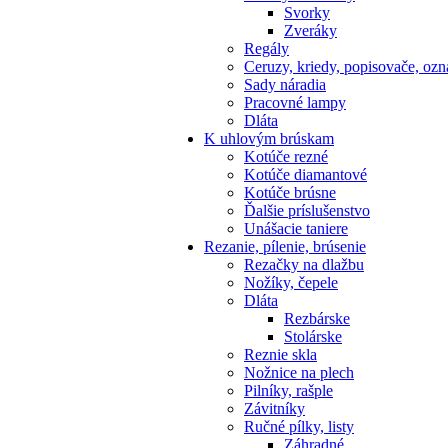
Svorky
Zveráky
Regály
Ceruzy, kriedy, popisovače, oz
Sady náradia
Pracovné lampy
Dláta
K
uhlovým brúskam
Kotúče rezné
Kotúče diamantové
Kotúče brúsne
Ďalšie príslušenstvo
Unášacie taniere
Rezanie,
pílenie, brúsenie
Rezačky na dlažbu
Nožíky, čepele
Dláta
Rezbárske
Stolárske
Reznie skla
Nožnice na plech
Pilníky, rašple
Závitníky
Ručné pílky, listy
Záhradné