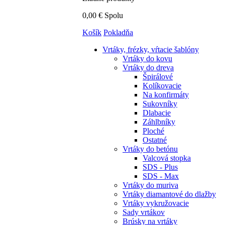
0,00 €
Spolu
Košík
Pokladňa
Vrtáky,
frézky, vŕtacie šablóny
Vrtáky do kovu
Vrtáky do dreva
Špirálové
Kolíkovacie
Na konfirmáty
Sukovníky
Dlabacie
Záhlbníky
Ploché
Ostatné
Vrtáky do betónu
Valcová stopka
SDS - Plus
SDS - Max
Vrtáky do muriva
Vrtáky diamantové do dlažby
Vrtáky vykružovacie
Sady vrtákov
Brúsky na vrtáky