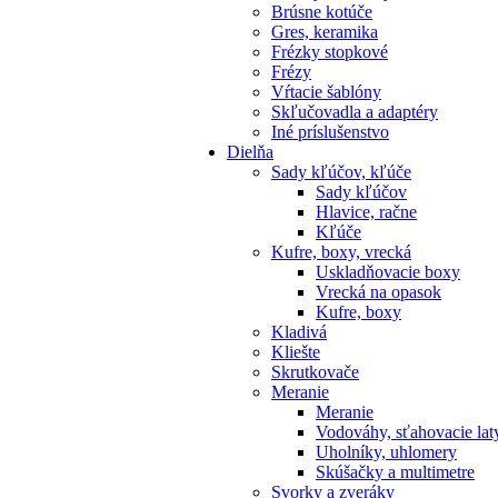
Brúsne kotúče
Gres, keramika
Frézky stopkové
Frézy
Vŕtacie šablóny
Skľučovadla a adaptéry
Iné príslušenstvo
Dielňa
Sady kľúčov, kľúče
Sady kľúčov
Hlavice, račne
Kľúče
Kufre, boxy, vrecká
Uskladňovacie boxy
Vrecká na opasok
Kufre, boxy
Kladivá
Kliešte
Skrutkovače
Meranie
Meranie
Vodováhy, sťahovacie lat
Uholníky, uhlomery
Skúšačky a multimetre
Svorky a zveráky