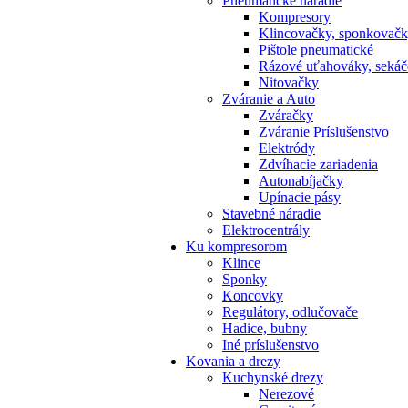
Pneumatické náradie
Kompresory
Klincovačky, sponkovač
Pištole pneumatické
Rázové uťahováky, sekáč
Nitovačky
Zváranie a Auto
Zváračky
Zváranie Príslušenstvo
Elektródy
Zdvíhacie zariadenia
Autonabíjačky
Upínacie pásy
Stavebné náradie
Elektrocentrály
Ku
kompresorom
Klince
Sponky
Koncovky
Regulátory, odlučovače
Hadice, bubny
Iné príslušenstvo
Kovania
a drezy
Kuchynské drezy
Nerezové