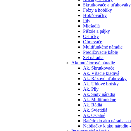
Skrutkovače a uťahováky
Frézy a hoblíky
Hobľovačky
Píly
Miešadlá
Pištole a pájky
Ostričky
Ohrievače
Multifunkčné náradie
Predlžovacie káble
Set náradia
Akumulátorové náradie
Ak. Skrutkovače
Ak. Vŕtacie kladivá
Ak. Rázové uťahováky
Ak. Uhlové brúsky
Ak. Píly
Ak. Sady náradia
Ak. Multifunkčné
Ak. Rádiá
Ak. Svietidlá
Ak. Ostatné
Batérie do aku náradia - o
Nabíjačky k aku náradiu -