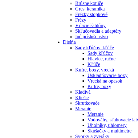
Brúsne kotúče
Gres, keramika
Frézky stopkové
Frézy
Vŕtacie šablóny
Skľučovadla a adaptéry
Iné príslušenstvo
Dielňa
Sady kľúčov, kľúče
Sady kľúčov
Hlavice, račne
Kľúče
Kufre, boxy, vrecká
Uskladňovacie boxy
Vrecká na opasok
Kufre, boxy
Kladivá
Kliešte
Skrutkovače
Meranie
Meranie
Vodováhy, sťahovacie lat
Uholníky, uhlomery
Skúšačky a multimetre
Svorky a zveráky