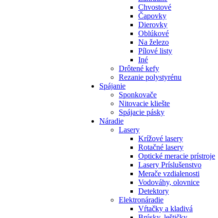
Chvostové
Čapovky
Dierovky
Oblúkové
Na železo
Pílové listy
Iné
Drôtené kefy
Rezanie polystyrénu
Spájanie
Sponkovače
Nitovacie kliešte
Spájacie pásky
Náradie
Lasery
Krížové lasery
Rotačné lasery
Optické meracie prístroje
Lasery Príslušenstvo
Merače vzdialenosti
Vodováhy, olovnice
Detektory
Elektronáradie
Vŕtačky a kladivá
Brúsky, leštičky