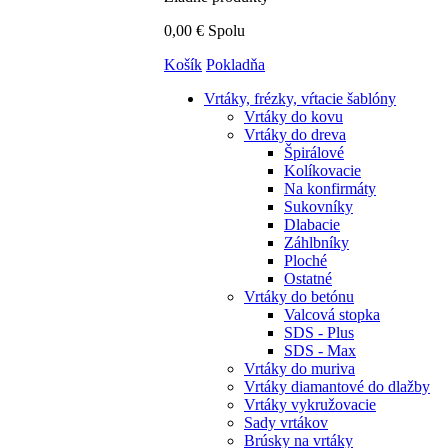
0,00 €
Spolu
Košík
Pokladňa
Vrtáky,
frézky, vŕtacie šablóny
Vrtáky do kovu
Vrtáky do dreva
Špirálové
Kolíkovacie
Na konfirmáty
Sukovníky
Dlabacie
Záhlbníky
Ploché
Ostatné
Vrtáky do betónu
Valcová stopka
SDS - Plus
SDS - Max
Vrtáky do muriva
Vrtáky diamantové do dlažby
Vrtáky vykružovacie
Sady vrtákov
Brúsky na vrtáky