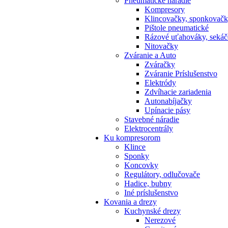
Pneumatické náradie
Kompresory
Klincovačky, sponkovač
Pištole pneumatické
Rázové uťahováky, sekáč
Nitovačky
Zváranie a Auto
Zváračky
Zváranie Príslušenstvo
Elektródy
Zdvíhacie zariadenia
Autonabíjačky
Upínacie pásy
Stavebné náradie
Elektrocentrály
Ku
kompresorom
Klince
Sponky
Koncovky
Regulátory, odlučovače
Hadice, bubny
Iné príslušenstvo
Kovania
a drezy
Kuchynské drezy
Nerezové