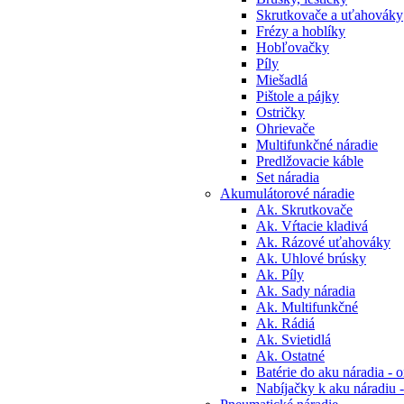
Skrutkovače a uťahováky
Frézy a hoblíky
Hobľovačky
Píly
Miešadlá
Pištole a pájky
Ostričky
Ohrievače
Multifunkčné náradie
Predlžovacie káble
Set náradia
Akumulátorové náradie
Ak. Skrutkovače
Ak. Vŕtacie kladivá
Ak. Rázové uťahováky
Ak. Uhlové brúsky
Ak. Píly
Ak. Sady náradia
Ak. Multifunkčné
Ak. Rádiá
Ak. Svietidlá
Ak. Ostatné
Batérie do aku náradia - o
Nabíjačky k aku náradiu -