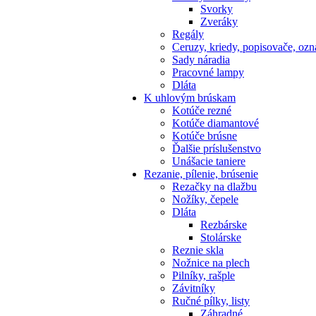
Svorky
Zveráky
Regály
Ceruzy, kriedy, popisovače, oz
Sady náradia
Pracovné lampy
Dláta
K
uhlovým brúskam
Kotúče rezné
Kotúče diamantové
Kotúče brúsne
Ďalšie príslušenstvo
Unášacie taniere
Rezanie,
pílenie, brúsenie
Rezačky na dlažbu
Nožíky, čepele
Dláta
Rezbárske
Stolárske
Reznie skla
Nožnice na plech
Pilníky, rašple
Závitníky
Ručné pílky, listy
Záhradné