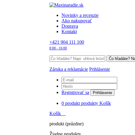
Novinky a recenzie
Ako nakupovať
Doprava
Kontakt
+421 904 111 100
8:00 - 16:00
Záruka a reklamácie
Prihlásenie
Registrovať sa
Prihlásenie
0
produkt
produkty
Košík
Košík
produkt
(prázdne)
Žiadne produkty