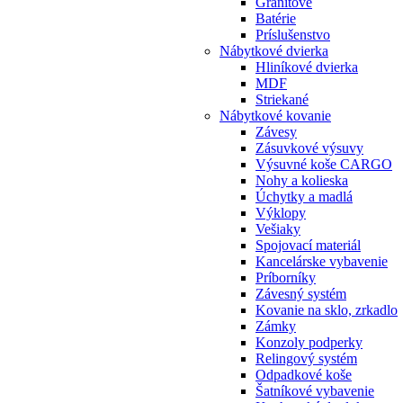
Granitové
Batérie
Príslušenstvo
Nábytkové dvierka
Hliníkové dvierka
MDF
Striekané
Nábytkové kovanie
Závesy
Zásuvkové výsuvy
Výsuvné koše CARGO
Nohy a kolieska
Úchytky a madlá
Výklopy
Vešiaky
Spojovací materiál
Kancelárske vybavenie
Príborníky
Závesný systém
Kovanie na sklo, zrkadlo
Zámky
Konzoly podperky
Relingový systém
Odpadkové koše
Šatníkové vybavenie