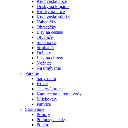
Kuchynské nože
Dosky na krájanie
Brúsky na nože
Kuchynské stierky
Naberačky
Obracačky
Lisy na cesnak
Otvárače
Sitká na čaj
Strúhadlá
Držiaky
Lisy na citrusy
Nožnice
Na umývanie
Varenie
Sady riadu
Hrnce
Tlakové hrnce
Kanvice na varenie vody
Mliekovary
Panvice
Stolovanie
Príbory
Podnosy a tácky
Poháre