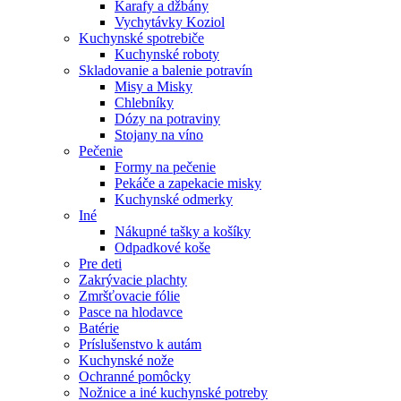
Karafy a džbány
Vychytávky Koziol
Kuchynské spotrebiče
Kuchynské roboty
Skladovanie a balenie potravín
Misy a Misky
Chlebníky
Dózy na potraviny
Stojany na víno
Pečenie
Formy na pečenie
Pekáče a zapekacie misky
Kuchynské odmerky
Iné
Nákupné tašky a košíky
Odpadkové koše
Pre deti
Zakrývacie plachty
Zmršťovacie fólie
Pasce na hlodavce
Batérie
Príslušenstvo k autám
Kuchynské nože
Ochranné pomôcky
Nožnice a iné kuchynské potreby