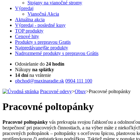
Stojany na vianočné stromy
Výpredaj
Vianočná Akcia
Aktuálna
akcia
Výpredaj
- posledné kusy
TOP
produkty
Cenové
hity
Produkty
s prepravou Gratis
Najpredávanejšie
produkty
Nadrozmerné
produkty s prepravou Grátis
Odosielanie do
24 hodín
Nákupy
na splátky
14 dní
na vrátenie
obchod@maxinaradie.sk
0904 111 100
Pracovné odevy
>
Obuv
>
Pracovné poltopánky
Pracovné poltopánky
Pracovné poltopánky
vás prekvapia svojou ľahkosťou a odolnosťou 
bezpečnosť pri pracovných činnostiach, a na výber máte z niekoľkých 
pracovných poltopánok – poltopánky s oceľovou špicou, plastovou ko
protišmykovou či antistatickou podrážkou. Taktiež máme v ponuke t