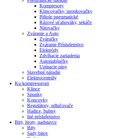
Pneumatické náradie
Kompresory
Klincovačky, sponkovačky
Pištole pneumatické
Rázové uťahováky, sekáče
Nitovačky
Zváranie a Auto
Zváračky
Zváranie Príslušenstvo
Elektródy
Zdvíhacie zariadenia
Autonabíjačky
Upínacie pásy
Stavebné náradie
Elektrocentrály
Ku
kompresorom
Klince
Sponky
Koncovky
Regulátory, odlučovače
Hadice, bubny
Iné príslušenstvo
Bity,
hroty, nadstavce
Bity
Sady bitov