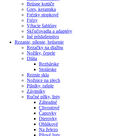
Brúsne kotúče
Gres, keramika
Frézky stopkové
Frézy
Vŕtacie šablóny
Skľučovadla a adaptéry
Iné príslušenstvo
Rezanie,
pílenie, brúsenie
Rezačky na dlažbu
Nožíky, čepele
Dláta
Rezbárske
Stolárske
Reznie skla
Nožnice na plech
Pilníky, rašple
Závitníky
Ručné pílky, listy
Záhradné
Chvostové
Čapovky
Dierovky
Oblúkové
Na železo
Pílové listy