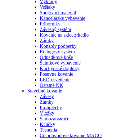
Výklopy
Vešiaky
Spojovací materiál
Kancelárske vybavenie
Príborníky
Závesný systém
Kovanie na sklo, zrkadlo
Zámky
Konzoly podperky
Relingový systém
Odpadkové koše
Šatníkové vybavenie
Kuchynské doplnky
Posuvne kovanie
LED osvetlenie
Ostatné NK
Stavebné kovanie
Závesy
Zámky
Protiplechy
Vložky
Samozatvárače
Kľučky
Tesnenia
Celoobvodové kovanie MACO