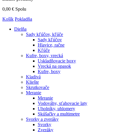
0,00 €
Spolu
Košík
Pokladňa
Dielňa
Sady kľúčov, kľúče
Sady kľúčov
Hlavice, račne
Kľúče
Kufre, boxy, vrecká
Uskladňovacie boxy
Vrecká na opasok
Kufre, boxy
Kladivá
Kliešte
Skrutkovače
Meranie
Meranie
Vodováhy, sťahovacie laty
Uholníky, uhlomery
Skúšačky a multimetre
Svorky a zveráky
Svorky
Zveráky