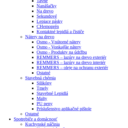
Tavné
Nanášačky
Na drevo
Sekundové
Lepiace pásky
CHemoprén
Kontaktné lepidlá a čističe
Nátery na drevo
Osmo - Vnútorné nátery
Osmo - Vonkajšie nátery
Osmo - Produkty na údržbu
REMMERS – lazúry na drevo exteriér
REMMERS – lazúry na drevo interiér
REMMERS – oleje na ochranu exteriér
Ostatné
Stavebná chémia
Silikóny
Tmely
Stavebné Lepidlá
Malty
PU peny
Príslušenstvo aplikačné pištole
Ostatné
Spotrebiče
a domácnosť
Kuchynské náčinia