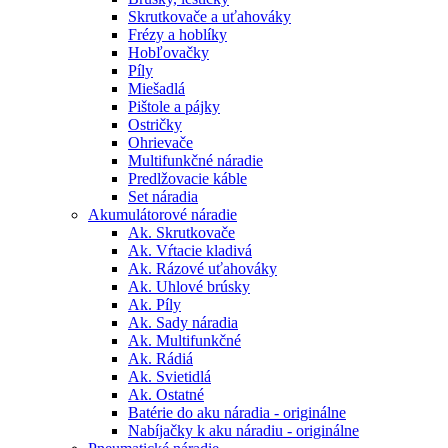
Skrutkovače a uťahováky
Frézy a hoblíky
Hobľovačky
Píly
Miešadlá
Pištole a pájky
Ostričky
Ohrievače
Multifunkčné náradie
Predlžovacie káble
Set náradia
Akumulátorové náradie
Ak. Skrutkovače
Ak. Vŕtacie kladivá
Ak. Rázové uťahováky
Ak. Uhlové brúsky
Ak. Píly
Ak. Sady náradia
Ak. Multifunkčné
Ak. Rádiá
Ak. Svietidlá
Ak. Ostatné
Batérie do aku náradia - originálne
Nabíjačky k aku náradiu - originálne