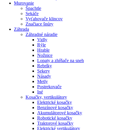
Murovanie
Špachtle
Sekáče
Vyťahovače klincov
Značiace šnúry
Záhrada
Záhradné náradie
Vidly
Rýle
Hrable
Nožnice
Lopaty a zhŕňače na sneh
Rebríky
Sekery
Násady
Metly
Postrekovače
Iné
Kosačky, vertikulátory
Elektrické kosačky
Benzínové kosačky
Akumulátorové kosačky
Robotické kosačky
Traktorové kosačky
Elektrické vertikulátory