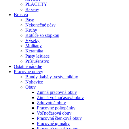
PLACHTY
Bazény
Brusivá
Pásy
Nekonečné pásy
Kruhy
Kotúče so stopkou
Výseky
Molitány
Keramika
Pasty leštiace
Príslušenstvo
Ostatné
náradie
Pracovné
odevy
Bundy, kabáty, vesty, mikiny
Nohavice
Obuv
Zimná pracovná obuv
Zimná voľnočasová obuv
Zdravotná obuv
Pracovné poltopánky
Voľnočasová obuv
Pracovná členková obuv
Pracovné gumáky
Pracovná vysoká obuv