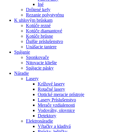
Iné
Drôtené kefy
Rezanie polystyrénu
K
uhlovým brúskam
Kotúče rezné
Kotúče diamantové
Kotúče brúsne
Ďalšie príslušenstvo
Unášacie taniere
Spájanie
Sponkovače
Nitovacie kliešte
Spájacie pásky
Náradie
Lasery
Krížové lasery
Rotačné lasery
Optické meracie prístroje
Lasery Príslušenstvo
Merače vzdialenosti
Vodováhy, olovnice
Detektory
Elektronáradie
Vŕtačky a kladivá
Brúsky, leštičky