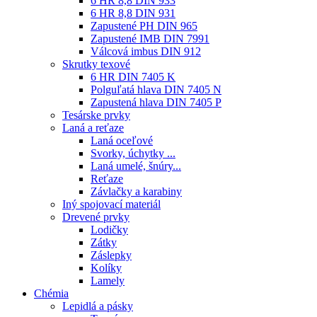
6 HR 8,8 DIN 933
6 HR 8,8 DIN 931
Zapustené PH DIN 965
Zapustené IMB DIN 7991
Válcová imbus DIN 912
Skrutky texové
6 HR DIN 7405 K
Polguľatá hlava DIN 7405 N
Zapustená hlava DIN 7405 P
Tesárske prvky
Laná a reťaze
Laná oceľové
Svorky, úchytky ...
Laná umelé, šnúry...
Reťaze
Závlačky a karabiny
Iný spojovací materiál
Drevené prvky
Lodičky
Zátky
Záslepky
Kolíky
Lamely
Chémia
Lepidlá a pásky