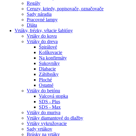
Regály
Ceruzy, kriedy, popisovače, označovače
Sady náradia
Pracovné lampy
Dláta
Vrtáky,
frézky, vŕtacie šablóny
Vrtáky do kovu
Vrtáky do dreva
Špirálové
Kolíkovacie
Na konfirmáty
Sukovníky
Dlabacie
Záhlbníky
Ploché
Ostatné
Vrtáky do betónu
Valcová stopka
SDS - Plus
SDS - Max
Vrtáky do muriva
Vrtáky diamantové do dlažby
Vrtáky vykružovacie
Sady vrtákov
Brúsky na vrtáky