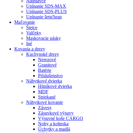
Nadstavce
Upínanie SDS-MAX
Upínanie SDS-PLUS
Upínanie šetsťhran
Maľovanie
Štetce
Valčeky
Maskovacie pásky
Iné
Kovania
a drezy
Kuchynské drezy
Nerezové
Granitové
Batérie
Príslušenstvo
Nábytkové dvierka
Hliníkové dvierka
MDF
Striekané
Nábytkové kovanie
Závesy
Zásuvkové výsuvy
Výsuvné koše CARGO
Nohy a kolieska
Úchytky a madlá