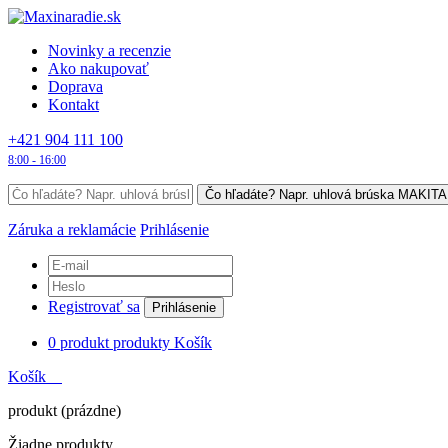
Novinky a recenzie
Ako nakupovať
Doprava
Kontakt
+421 904 111 100
8:00 - 16:00
Záruka a reklamácie
Prihlásenie
Registrovať sa
Prihlásenie
0
produkt
produkty
Košík
Košík
produkt
(prázdne)
Žiadne produkty