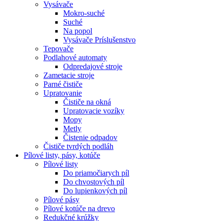
Vysávače
Mokro-suché
Suché
Na popol
Vysávače Príslušenstvo
Tepovače
Podlahové automaty
Odpredajové stroje
Zametacie stroje
Parné čističe
Upratovanie
Čističe na okná
Upratovacie vozíky
Mopy
Metly
Čistenie odpadov
Čističe tvrdých podláh
Pílové
listy, pásy, kotúče
Pílové listy
Do priamočiarych píl
Do chvostových píl
Do lupienkových píl
Pílové pásy
Pílové kotúče na drevo
Redukčné krúžky