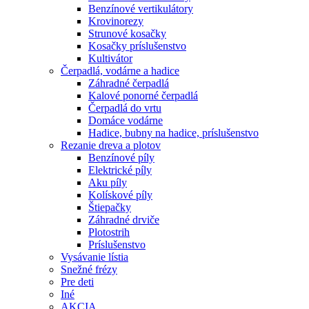
Benzínové vertikulátory
Krovinorezy
Strunové kosačky
Kosačky príslušenstvo
Kultivátor
Čerpadlá, vodárne a hadice
Záhradné čerpadlá
Kalové ponorné čerpadlá
Čerpadlá do vrtu
Domáce vodárne
Hadice, bubny na hadice, príslušenstvo
Rezanie dreva a plotov
Benzínové píly
Elektrické píly
Aku píly
Kolískové píly
Štiepačky
Záhradné drviče
Plotostrih
Príslušenstvo
Vysávanie lístia
Snežné frézy
Pre deti
Iné
AKCIA