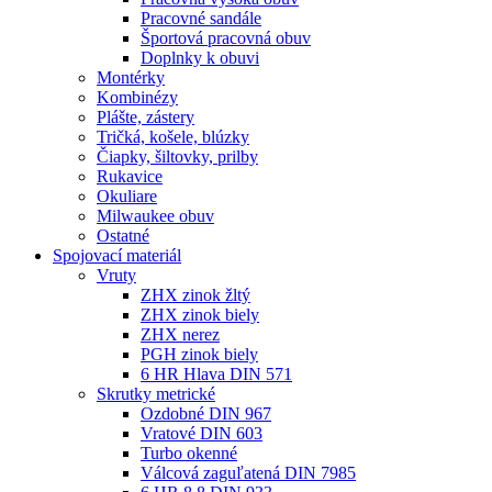
Pracovné sandále
Športová pracovná obuv
Doplnky k obuvi
Montérky
Kombinézy
Plášte, zástery
Tričká, košele, blúzky
Čiapky, šiltovky, prilby
Rukavice
Okuliare
Milwaukee obuv
Ostatné
Spojovací
materiál
Vruty
ZHX zinok žltý
ZHX zinok biely
ZHX nerez
PGH zinok biely
6 HR Hlava DIN 571
Skrutky metrické
Ozdobné DIN 967
Vratové DIN 603
Turbo okenné
Válcová zaguľatená DIN 7985