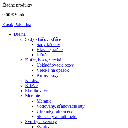
Žiadne produkty
0,00 €
Spolu
Košík
Pokladňa
Dielňa
Sady kľúčov, kľúče
Sady kľúčov
Hlavice, račne
Kľúče
Kufre, boxy, vrecká
Uskladňovacie boxy
Vrecká na opasok
Kufre, boxy
Kladivá
Kliešte
Skrutkovače
Meranie
Meranie
Vodováhy, sťahovacie laty
Uholníky, uhlomery
Skúšačky a multimetre
Svorky a zveráky
Svorky