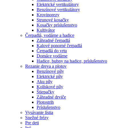
Elektrické vertikulátory
Benzínové vertikulátory
Krovinorezy
Strunové kosačky
Kosačky príslušenstvo
Kultivátor
Čerpadlá, vodárne a hadice
Záhradné čerpadlá
Kalové ponorné čerpadlá
Čerpadlá do vrtu
Domáce vodárne
Hadice, bubny na hadice, príslušenstvo
Rezanie dreva a plotov
Benzínové píly
Elektrické píly
Aku píly
Kolískové píly
Štiepačky
Záhradné drviče
Plotostrih
Príslušenstvo
Vysávanie lístia
Snežné frézy
Pre deti
Iné