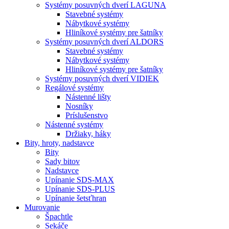
Systémy posuvných dverí LAGUNA
Stavebné systémy
Nábytkové systémy
Hliníkové systémy pre šatníky
Systémy posuvných dverí ALDORS
Stavebné systémy
Nábytkové systémy
Hliníkové systémy pre šatníky
Systémy posuvných dverí VIDIEK
Regálové systémy
Nástenné lišty
Nosníky
Príslušenstvo
Nástenné systémy
Držiaky, háky
Bity,
hroty, nadstavce
Bity
Sady bitov
Nadstavce
Upínanie SDS-MAX
Upínanie SDS-PLUS
Upínanie šetsťhran
Murovanie
Špachtle
Sekáče