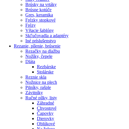
Brúsky na vrtáky
Brúsne kotúče
Gres, keramika
Frézky stopkové
Frézy
Vŕtacie šablóny
Skľučovadla a adaptéry
Iné príslušenstvo
Rezanie,
pílenie, brúsenie
Rezačky na dlažbu
Nožíky, čepele
Dláta
Rezbárske
Stolárske
Reznie skla
Nožnice na plech
Pilníky, rašple
Závitníky
Ručné pílky, listy
Záhradné
Chvostové
Čapovky
Dierovky
Oblúkové
Na železo