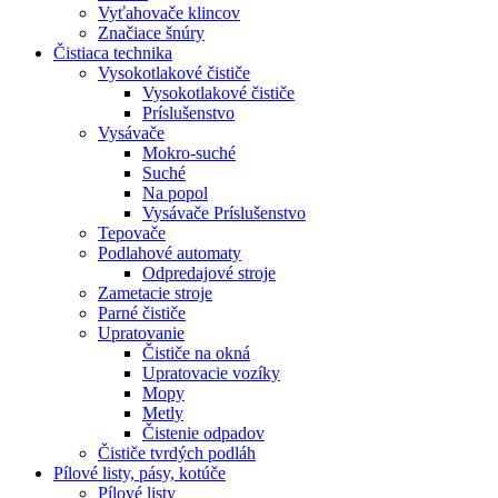
Vyťahovače klincov
Značiace šnúry
Čistiaca
technika
Vysokotlakové čističe
Vysokotlakové čističe
Príslušenstvo
Vysávače
Mokro-suché
Suché
Na popol
Vysávače Príslušenstvo
Tepovače
Podlahové automaty
Odpredajové stroje
Zametacie stroje
Parné čističe
Upratovanie
Čističe na okná
Upratovacie vozíky
Mopy
Metly
Čistenie odpadov
Čističe tvrdých podláh
Pílové
listy, pásy, kotúče
Pílové listy