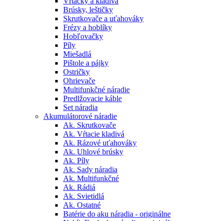
Vŕtačky a kladivá
Brúsky, leštičky
Skrutkovače a uťahováky
Frézy a hoblíky
Hobľovačky
Píly
Miešadlá
Pištole a pájky
Ostričky
Ohrievače
Multifunkčné náradie
Predlžovacie káble
Set náradia
Akumulátorové náradie
Ak. Skrutkovače
Ak. Vŕtacie kladivá
Ak. Rázové uťahováky
Ak. Uhlové brúsky
Ak. Píly
Ak. Sady náradia
Ak. Multifunkčné
Ak. Rádiá
Ak. Svietidlá
Ak. Ostatné
Batérie do aku náradia - originálne