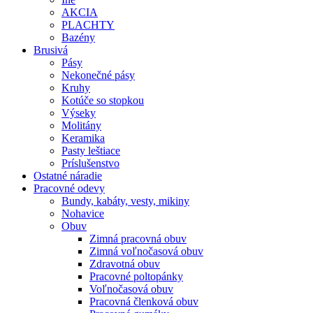
AKCIA
PLACHTY
Bazény
Brusivá
Pásy
Nekonečné pásy
Kruhy
Kotúče so stopkou
Výseky
Molitány
Keramika
Pasty leštiace
Príslušenstvo
Ostatné
náradie
Pracovné
odevy
Bundy, kabáty, vesty, mikiny
Nohavice
Obuv
Zimná pracovná obuv
Zimná voľnočasová obuv
Zdravotná obuv
Pracovné poltopánky
Voľnočasová obuv
Pracovná členková obuv