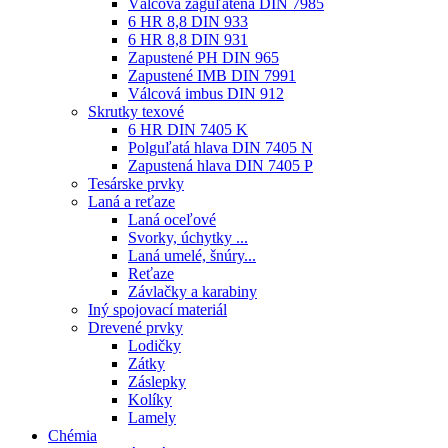
Válcová zaguľatená DIN 7985
6 HR 8,8 DIN 933
6 HR 8,8 DIN 931
Zapustené PH DIN 965
Zapustené IMB DIN 7991
Válcová imbus DIN 912
Skrutky texové
6 HR DIN 7405 K
Polguľatá hlava DIN 7405 N
Zapustená hlava DIN 7405 P
Tesárske prvky
Laná a reťaze
Laná oceľové
Svorky, úchytky ...
Laná umelé, šnúry...
Reťaze
Závlačky a karabiny
Iný spojovací materiál
Drevené prvky
Lodičky
Zátky
Záslepky
Kolíky
Lamely
Chémia