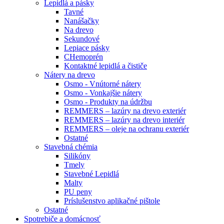
Lepidlá a pásky
Tavné
Nanášačky
Na drevo
Sekundové
Lepiace pásky
CHemoprén
Kontaktné lepidlá a čističe
Nátery na drevo
Osmo - Vnútorné nátery
Osmo - Vonkajšie nátery
Osmo - Produkty na údržbu
REMMERS – lazúry na drevo exteriér
REMMERS – lazúry na drevo interiér
REMMERS – oleje na ochranu exteriér
Ostatné
Stavebná chémia
Silikóny
Tmely
Stavebné Lepidlá
Malty
PU peny
Príslušenstvo aplikačné pištole
Ostatné
Spotrebiče
a domácnosť