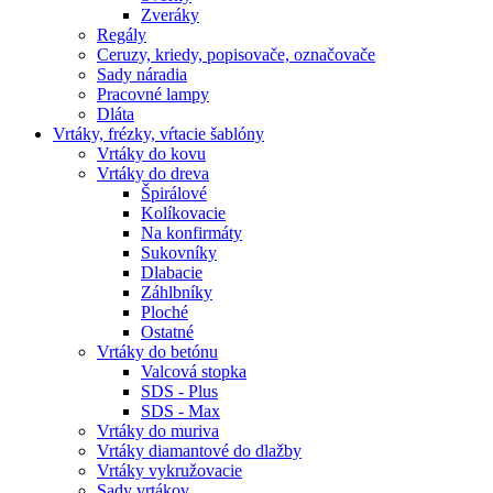
Zveráky
Regály
Ceruzy, kriedy, popisovače, označovače
Sady náradia
Pracovné lampy
Dláta
Vrtáky,
frézky, vŕtacie šablóny
Vrtáky do kovu
Vrtáky do dreva
Špirálové
Kolíkovacie
Na konfirmáty
Sukovníky
Dlabacie
Záhlbníky
Ploché
Ostatné
Vrtáky do betónu
Valcová stopka
SDS - Plus
SDS - Max
Vrtáky do muriva
Vrtáky diamantové do dlažby
Vrtáky vykružovacie
Sady vrtákov