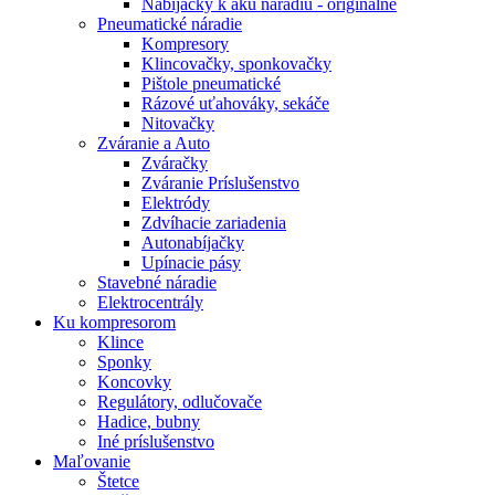
Nabíjačky k aku náradiu - originálne
Pneumatické náradie
Kompresory
Klincovačky, sponkovačky
Pištole pneumatické
Rázové uťahováky, sekáče
Nitovačky
Zváranie a Auto
Zváračky
Zváranie Príslušenstvo
Elektródy
Zdvíhacie zariadenia
Autonabíjačky
Upínacie pásy
Stavebné náradie
Elektrocentrály
Ku
kompresorom
Klince
Sponky
Koncovky
Regulátory, odlučovače
Hadice, bubny
Iné príslušenstvo
Maľovanie
Štetce