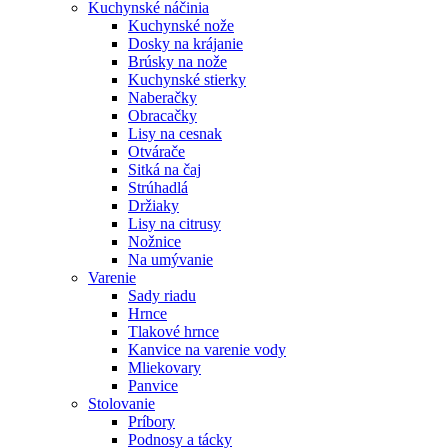
Kuchynské náčinia
Kuchynské nože
Dosky na krájanie
Brúsky na nože
Kuchynské stierky
Naberačky
Obracačky
Lisy na cesnak
Otvárače
Sitká na čaj
Strúhadlá
Držiaky
Lisy na citrusy
Nožnice
Na umývanie
Varenie
Sady riadu
Hrnce
Tlakové hrnce
Kanvice na varenie vody
Mliekovary
Panvice
Stolovanie
Príbory
Podnosy a tácky