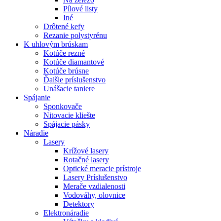
Pílové listy
Iné
Drôtené kefy
Rezanie polystyrénu
K
uhlovým brúskam
Kotúče rezné
Kotúče diamantové
Kotúče brúsne
Ďalšie príslušenstvo
Unášacie taniere
Spájanie
Sponkovače
Nitovacie kliešte
Spájacie pásky
Náradie
Lasery
Krížové lasery
Rotačné lasery
Optické meracie prístroje
Lasery Príslušenstvo
Merače vzdialenosti
Vodováhy, olovnice
Detektory
Elektronáradie