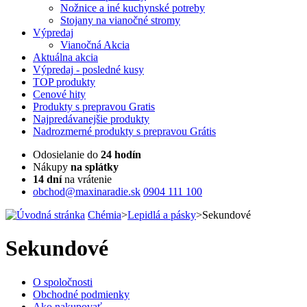
Nožnice a iné kuchynské potreby
Stojany na vianočné stromy
Výpredaj
Vianočná Akcia
Aktuálna
akcia
Výpredaj
- posledné kusy
TOP
produkty
Cenové
hity
Produkty
s prepravou Gratis
Najpredávanejšie
produkty
Nadrozmerné
produkty s prepravou Grátis
Odosielanie do
24 hodín
Nákupy
na splátky
14 dní
na vrátenie
obchod@maxinaradie.sk
0904 111 100
Chémia
>
Lepidlá a pásky
>
Sekundové
Sekundové
O spoločnosti
Obchodné podmienky
Ako nakupovať