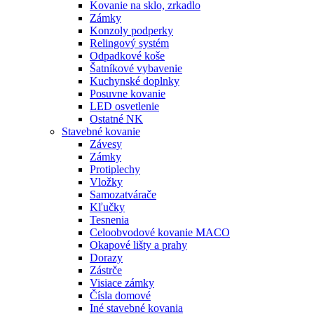
Kovanie na sklo, zrkadlo
Zámky
Konzoly podperky
Relingový systém
Odpadkové koše
Šatníkové vybavenie
Kuchynské doplnky
Posuvne kovanie
LED osvetlenie
Ostatné NK
Stavebné kovanie
Závesy
Zámky
Protiplechy
Vložky
Samozatvárače
Kľučky
Tesnenia
Celoobvodové kovanie MACO
Okapové lišty a prahy
Dorazy
Zástrče
Visiace zámky
Čísla domové
Iné stavebné kovania