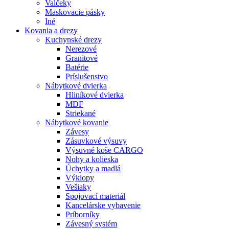
Valčeky
Maskovacie pásky
Iné
Kovania
a drezy
Kuchynské drezy
Nerezové
Granitové
Batérie
Príslušenstvo
Nábytkové dvierka
Hliníkové dvierka
MDF
Striekané
Nábytkové kovanie
Závesy
Zásuvkové výsuvy
Výsuvné koše CARGO
Nohy a kolieska
Úchytky a madlá
Výklopy
Vešiaky
Spojovací materiál
Kancelárske vybavenie
Príborníky
Závesný systém