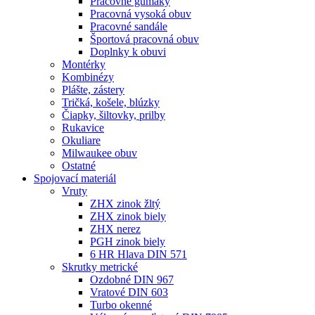
Pracovné gumáky
Pracovná vysoká obuv
Pracovné sandále
Športová pracovná obuv
Doplnky k obuvi
Montérky
Kombinézy
Plášte, zástery
Tričká, košele, blúzky
Čiapky, šiltovky, prilby
Rukavice
Okuliare
Milwaukee obuv
Ostatné
Spojovací
materiál
Vruty
ZHX zinok žltý
ZHX zinok biely
ZHX nerez
PGH zinok biely
6 HR Hlava DIN 571
Skrutky metrické
Ozdobné DIN 967
Vratové DIN 603
Turbo okenné