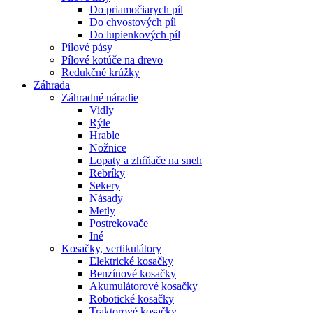
Do priamočiarych píl
Do chvostových píl
Do lupienkových píl
Pílové pásy
Pílové kotúče na drevo
Redukčné krúžky
Záhrada
Záhradné náradie
Vidly
Rýle
Hrable
Nožnice
Lopaty a zhŕňače na sneh
Rebríky
Sekery
Násady
Metly
Postrekovače
Iné
Kosačky, vertikulátory
Elektrické kosačky
Benzínové kosačky
Akumulátorové kosačky
Robotické kosačky
Traktorové kosačky