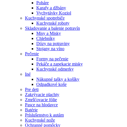
Poháre
Karafy a džbány
Vychytávky Koziol
Kuchynské spotrebiče
Kuchynské roboty
Skladovanie a balenie potravín
Misy a Misky
Chlebníky
Dózy na potraviny
Stojany na víno
Pečenie
Formy na pečenie
Pekáče a zapekacie misky
Kuchynské odmerky
Iné
Nákupné tašky a košíky
Odpadkové koše
Pre deti
Zakrývacie plachty
Zmršťovacie fólie
Pasce na hlodavce
Batérie
Príslušenstvo k autám
Kuchynské nože
Ochranné pomôcky