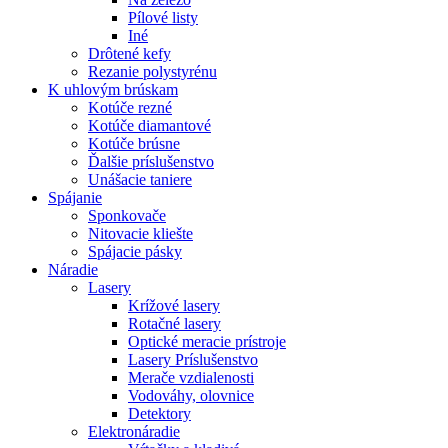
Pílové listy
Iné
Drôtené kefy
Rezanie polystyrénu
K
uhlovým brúskam
Kotúče rezné
Kotúče diamantové
Kotúče brúsne
Ďalšie príslušenstvo
Unášacie taniere
Spájanie
Sponkovače
Nitovacie kliešte
Spájacie pásky
Náradie
Lasery
Krížové lasery
Rotačné lasery
Optické meracie prístroje
Lasery Príslušenstvo
Merače vzdialenosti
Vodováhy, olovnice
Detektory
Elektronáradie