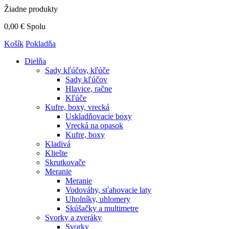
Žiadne produkty
0,00 €
Spolu
Košík
Pokladňa
Dielňa
Sady kľúčov, kľúče
Sady kľúčov
Hlavice, račne
Kľúče
Kufre, boxy, vrecká
Uskladňovacie boxy
Vrecká na opasok
Kufre, boxy
Kladivá
Kliešte
Skrutkovače
Meranie
Meranie
Vodováhy, sťahovacie laty
Uholníky, uhlomery
Skúšačky a multimetre
Svorky a zveráky
Svorky