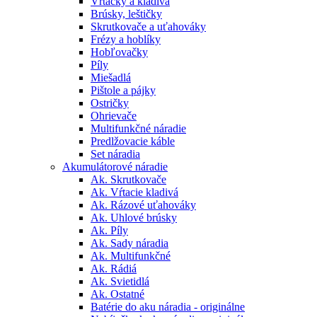
Vŕtačky a kladivá
Brúsky, leštičky
Skrutkovače a uťahováky
Frézy a hoblíky
Hobľovačky
Píly
Miešadlá
Pištole a pájky
Ostričky
Ohrievače
Multifunkčné náradie
Predlžovacie káble
Set náradia
Akumulátorové náradie
Ak. Skrutkovače
Ak. Vŕtacie kladivá
Ak. Rázové uťahováky
Ak. Uhlové brúsky
Ak. Píly
Ak. Sady náradia
Ak. Multifunkčné
Ak. Rádiá
Ak. Svietidlá
Ak. Ostatné
Batérie do aku náradia - originálne