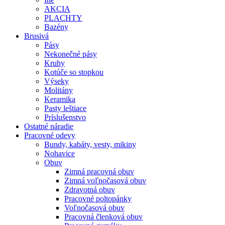
AKCIA
PLACHTY
Bazény
Brusivá
Pásy
Nekonečné pásy
Kruhy
Kotúče so stopkou
Výseky
Molitány
Keramika
Pasty leštiace
Príslušenstvo
Ostatné
náradie
Pracovné
odevy
Bundy, kabáty, vesty, mikiny
Nohavice
Obuv
Zimná pracovná obuv
Zimná voľnočasová obuv
Zdravotná obuv
Pracovné poltopánky
Voľnočasová obuv
Pracovná členková obuv