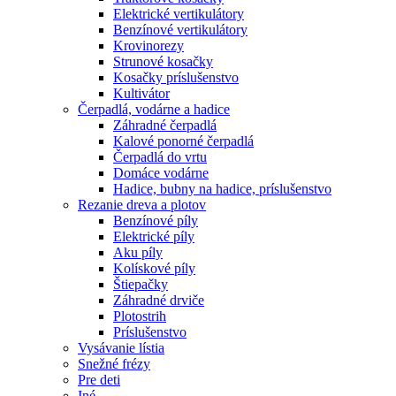
Elektrické vertikulátory
Benzínové vertikulátory
Krovinorezy
Strunové kosačky
Kosačky príslušenstvo
Kultivátor
Čerpadlá, vodárne a hadice
Záhradné čerpadlá
Kalové ponorné čerpadlá
Čerpadlá do vrtu
Domáce vodárne
Hadice, bubny na hadice, príslušenstvo
Rezanie dreva a plotov
Benzínové píly
Elektrické píly
Aku píly
Kolískové píly
Štiepačky
Záhradné drviče
Plotostrih
Príslušenstvo
Vysávanie lístia
Snežné frézy
Pre deti
Iné