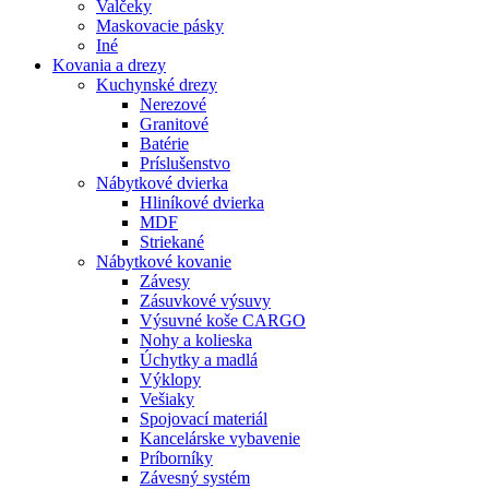
Valčeky
Maskovacie pásky
Iné
Kovania
a drezy
Kuchynské drezy
Nerezové
Granitové
Batérie
Príslušenstvo
Nábytkové dvierka
Hliníkové dvierka
MDF
Striekané
Nábytkové kovanie
Závesy
Zásuvkové výsuvy
Výsuvné koše CARGO
Nohy a kolieska
Úchytky a madlá
Výklopy
Vešiaky
Spojovací materiál
Kancelárske vybavenie
Príborníky
Závesný systém