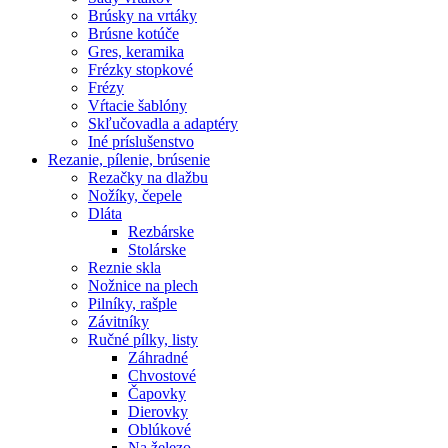
Brúsky na vrtáky
Brúsne kotúče
Gres, keramika
Frézky stopkové
Frézy
Vŕtacie šablóny
Skľučovadla a adaptéry
Iné príslušenstvo
Rezanie,
pílenie, brúsenie
Rezačky na dlažbu
Nožíky, čepele
Dláta
Rezbárske
Stolárske
Reznie skla
Nožnice na plech
Pilníky, rašple
Závitníky
Ručné pílky, listy
Záhradné
Chvostové
Čapovky
Dierovky
Oblúkové
Na železo