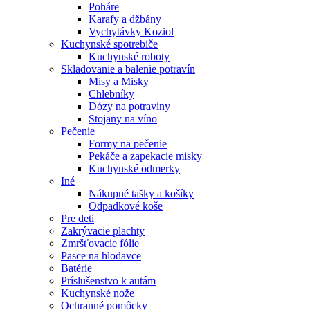
Poháre
Karafy a džbány
Vychytávky Koziol
Kuchynské spotrebiče
Kuchynské roboty
Skladovanie a balenie potravín
Misy a Misky
Chlebníky
Dózy na potraviny
Stojany na víno
Pečenie
Formy na pečenie
Pekáče a zapekacie misky
Kuchynské odmerky
Iné
Nákupné tašky a košíky
Odpadkové koše
Pre deti
Zakrývacie plachty
Zmršťovacie fólie
Pasce na hlodavce
Batérie
Príslušenstvo k autám
Kuchynské nože
Ochranné pomôcky