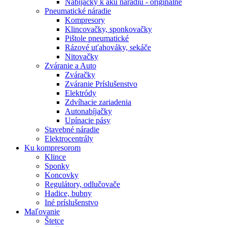
Nabíjačky k aku náradiu - originálne
Pneumatické náradie
Kompresory
Klincovačky, sponkovačky
Pištole pneumatické
Rázové uťahováky, sekáče
Nitovačky
Zváranie a Auto
Zváračky
Zváranie Príslušenstvo
Elektródy
Zdvíhacie zariadenia
Autonabíjačky
Upínacie pásy
Stavebné náradie
Elektrocentrály
Ku
kompresorom
Klince
Sponky
Koncovky
Regulátory, odlučovače
Hadice, bubny
Iné príslušenstvo
Maľovanie
Štetce