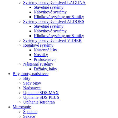
Systémy posuvných dverí LAGUNA
Stavebné systémy
Nábytkové systémy
Hliníkové systémy pre šatníky
Systémy posuvných dverí ALDORS
Stavebné systémy
Nábytkové systémy
Hliníkové systémy pre šatníky
Systémy posuvných dverí VIDIEK
Regálové systémy
Nástenné lišty
Nosníky
Príslušenstvo
Nástenné systémy
Držiaky, háky
Bity,
hroty, nadstavce
Bity
Sady bitov
Nadstavce
Upínanie SDS-MAX
Upínanie SDS-PLUS
Upínanie šetsťhran
Murovanie
Špachtle
Sekáče