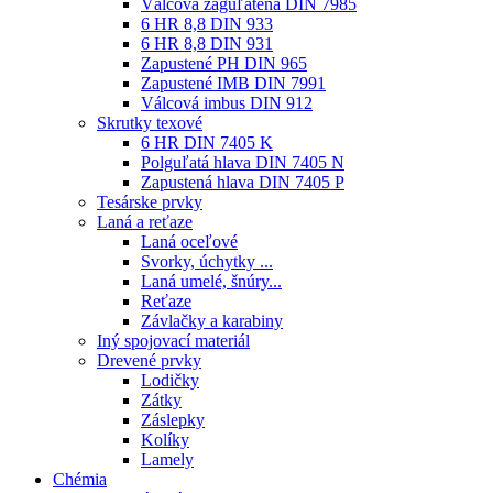
Válcová zaguľatená DIN 7985
6 HR 8,8 DIN 933
6 HR 8,8 DIN 931
Zapustené PH DIN 965
Zapustené IMB DIN 7991
Válcová imbus DIN 912
Skrutky texové
6 HR DIN 7405 K
Polguľatá hlava DIN 7405 N
Zapustená hlava DIN 7405 P
Tesárske prvky
Laná a reťaze
Laná oceľové
Svorky, úchytky ...
Laná umelé, šnúry...
Reťaze
Závlačky a karabiny
Iný spojovací materiál
Drevené prvky
Lodičky
Zátky
Záslepky
Kolíky
Lamely
Chémia