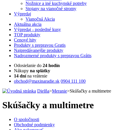
Nožnice a iné kuchynské potreby
Stojany na vianočné stromy
Výpredaj
Vianočná Akcia
Aktuálna
akcia
Výpredaj
- posledné kusy
TOP
produkty
Cenové
hity
Produkty
s prepravou Gratis
Najpredávanejšie
produkty
Nadrozmerné
produkty s prepravou Grátis
Odosielanie do
24 hodín
Nákupy
na splátky
14 dní
na vrátenie
obchod@maxinaradie.sk
0904 111 100
Dielňa
>
Meranie
>
Skúšačky a multimetre
Skúšačky a multimetre
O spoločnosti
Obchodné podmienky
Ako nakupovať