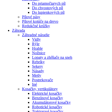
Do priamočiarych píl
Do chvostových píl
Do lupienkových píl
Pílové pásy
Pílové kotúče na drevo
Redukčné krúžky
Záhrada
Záhradné náradie
Vidly
Rýle
Hrable
Nožnice
Lopaty a zhŕňače na sneh
Rebríky
Sekery
Násady
Metly
Postrekovače
Iné
Kosačky, vertikulátory
Elektrické kosačky
Benzínové kosačky
Akumulátorové kosačky
Robotické kosačky
Traktorové kosačky