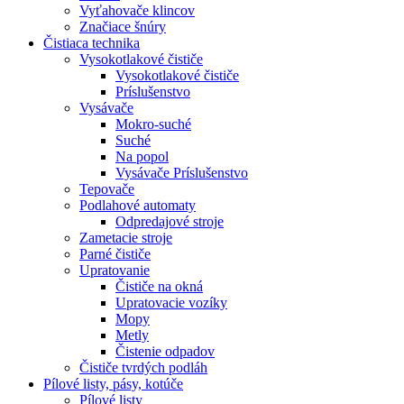
Vyťahovače klincov
Značiace šnúry
Čistiaca
technika
Vysokotlakové čističe
Vysokotlakové čističe
Príslušenstvo
Vysávače
Mokro-suché
Suché
Na popol
Vysávače Príslušenstvo
Tepovače
Podlahové automaty
Odpredajové stroje
Zametacie stroje
Parné čističe
Upratovanie
Čističe na okná
Upratovacie vozíky
Mopy
Metly
Čistenie odpadov
Čističe tvrdých podláh
Pílové
listy, pásy, kotúče
Pílové listy