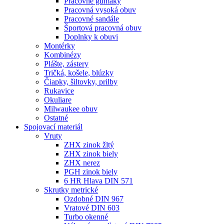
Pracovné gumáky
Pracovná vysoká obuv
Pracovné sandále
Športová pracovná obuv
Doplnky k obuvi
Montérky
Kombinézy
Plášte, zástery
Tričká, košele, blúzky
Čiapky, šiltovky, prilby
Rukavice
Okuliare
Milwaukee obuv
Ostatné
Spojovací
materiál
Vruty
ZHX zinok žltý
ZHX zinok biely
ZHX nerez
PGH zinok biely
6 HR Hlava DIN 571
Skrutky metrické
Ozdobné DIN 967
Vratové DIN 603
Turbo okenné