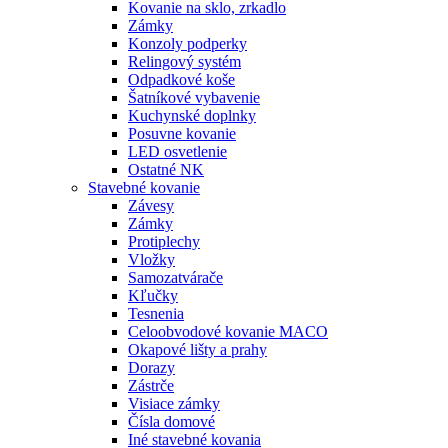
Kovanie na sklo, zrkadlo
Zámky
Konzoly podperky
Relingový systém
Odpadkové koše
Šatníkové vybavenie
Kuchynské doplnky
Posuvne kovanie
LED osvetlenie
Ostatné NK
Stavebné kovanie
Závesy
Zámky
Protiplechy
Vložky
Samozatvárače
Kľučky
Tesnenia
Celoobvodové kovanie MACO
Okapové lišty a prahy
Dorazy
Zástrče
Visiace zámky
Čísla domové
Iné stavebné kovania