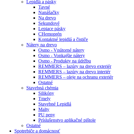
Lepidlá a pásky
Tavné
Nanášačky
Na drevo
Sekundové
Lepiace pásky
CHemoprén
Kontaktné lepidlá a čističe
Nátery na drevo
Osmo - Vnútorné nátery
Osmo - Vonkajšie nátery
Osmo - Produkty na údržbu
REMMERS – lazúry na drevo exteriér
REMMERS – lazúry na drevo interiér
REMMERS – oleje na ochranu exteriér
Ostatné
Stavebná chémia
Silikóny
Tmely
Stavebné Lepidlá
Malty
PU peny
Príslušenstvo aplikačné pištole
Ostatné
Spotrebiče
a domácnosť