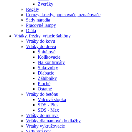
Zveráky
Regály
Ceruzy, kriedy, popisovače, označovače
Sady náradia
Pracovné lampy
Dláta
Vrtáky,
frézky, vŕtacie šablóny
Vrtáky do kovu
Vrtáky do dreva
Špirálové
Kolíkovacie
Na konfirmáty
Sukovníky
Dlabacie
Záhlbníky
Ploché
Ostatné
Vrtáky do betónu
Valcová stopka
SDS - Plus
SDS - Max
Vrtáky do muriva
Vrtáky diamantové do dlažby
Vrtáky vykružovacie
Sady vrtákov