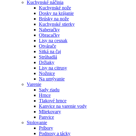
Kuchynské náčinia
Kuchynské nože
Dosky na krájanie
Brúsky na nože
Kuchynské stierky
Naberačky
Obracačky
Lisy na cesnak
Otvárače
Sitká na čaj
Strúhadlá
Držiaky
Lisy na citrusy
Nožnice
Na umývanie
Varenie
Sady riadu
Hrnce
Tlakové hrnce
Kanvice na varenie vody
Mliekovary
Panvice
Stolovanie
Príbory
Podnosy a tácky