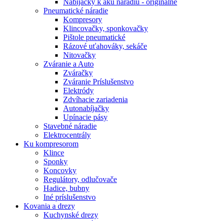
Nabíjačky k aku náradiu - originálne
Pneumatické náradie
Kompresory
Klincovačky, sponkovačky
Pištole pneumatické
Rázové uťahováky, sekáče
Nitovačky
Zváranie a Auto
Zváračky
Zváranie Príslušenstvo
Elektródy
Zdvíhacie zariadenia
Autonabíjačky
Upínacie pásy
Stavebné náradie
Elektrocentrály
Ku
kompresorom
Klince
Sponky
Koncovky
Regulátory, odlučovače
Hadice, bubny
Iné príslušenstvo
Kovania
a drezy
Kuchynské drezy