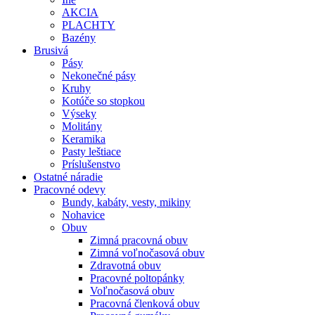
AKCIA
PLACHTY
Bazény
Brusivá
Pásy
Nekonečné pásy
Kruhy
Kotúče so stopkou
Výseky
Molitány
Keramika
Pasty leštiace
Príslušenstvo
Ostatné
náradie
Pracovné
odevy
Bundy, kabáty, vesty, mikiny
Nohavice
Obuv
Zimná pracovná obuv
Zimná voľnočasová obuv
Zdravotná obuv
Pracovné poltopánky
Voľnočasová obuv
Pracovná členková obuv