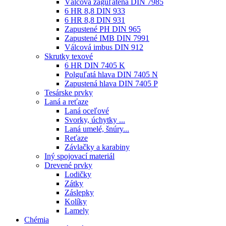
Válcová zaguľatená DIN 7985
6 HR 8,8 DIN 933
6 HR 8,8 DIN 931
Zapustené PH DIN 965
Zapustené IMB DIN 7991
Válcová imbus DIN 912
Skrutky texové
6 HR DIN 7405 K
Polguľatá hlava DIN 7405 N
Zapustená hlava DIN 7405 P
Tesárske prvky
Laná a reťaze
Laná oceľové
Svorky, úchytky ...
Laná umelé, šnúry...
Reťaze
Závlačky a karabiny
Iný spojovací materiál
Drevené prvky
Lodičky
Zátky
Záslepky
Kolíky
Lamely
Chémia