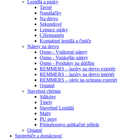
Lepidlá a pásky
Tavné
Nanášačky
Na drevo
Sekundové
Lepiace pásky
CHemoprén
Kontaktné lepidlá a čističe
Nátery na drevo
Osmo - Vnútorné nátery
Osmo - Vonkajšie nátery
Osmo - Produkty na údržbu
REMMERS – lazúry na drevo exteriér
REMMERS – lazúry na drevo interiér
REMMERS – oleje na ochranu exteriér
Ostatné
Stavebná chémia
Silikóny
Tmely
Stavebné Lepidlá
Malty
PU peny
Príslušenstvo aplikačné pištole
Ostatné
Spotrebiče
a domácnosť