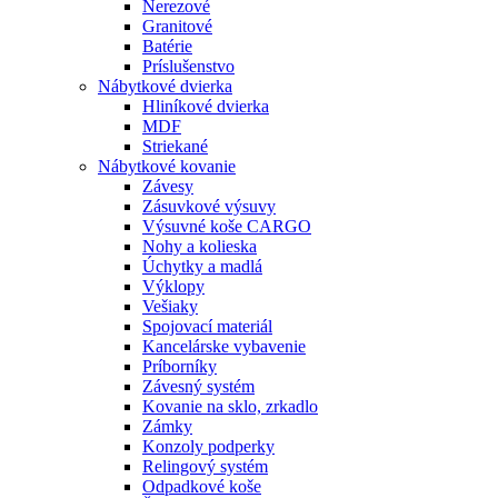
Nerezové
Granitové
Batérie
Príslušenstvo
Nábytkové dvierka
Hliníkové dvierka
MDF
Striekané
Nábytkové kovanie
Závesy
Zásuvkové výsuvy
Výsuvné koše CARGO
Nohy a kolieska
Úchytky a madlá
Výklopy
Vešiaky
Spojovací materiál
Kancelárske vybavenie
Príborníky
Závesný systém
Kovanie na sklo, zrkadlo
Zámky
Konzoly podperky
Relingový systém
Odpadkové koše