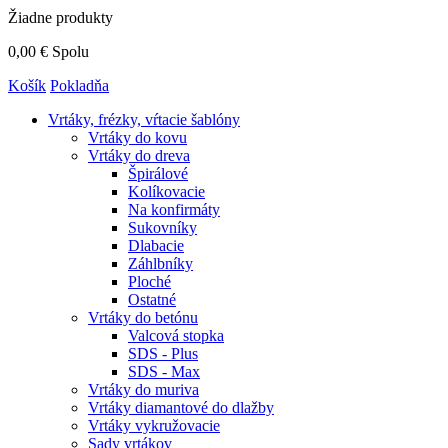
Žiadne produkty
0,00 €
Spolu
Košík
Pokladňa
Vrtáky,
frézky, vŕtacie šablóny
Vrtáky do kovu
Vrtáky do dreva
Špirálové
Kolíkovacie
Na konfirmáty
Sukovníky
Dlabacie
Záhlbníky
Ploché
Ostatné
Vrtáky do betónu
Valcová stopka
SDS - Plus
SDS - Max
Vrtáky do muriva
Vrtáky diamantové do dlažby
Vrtáky vykružovacie
Sady vrtákov