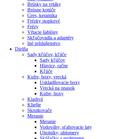
Brúsky na vrtáky
Brúsne kotúče
Gres, keramika
Frézky stopkové
Frézy
Vŕtacie šablóny
Skľučovadla a adaptéry
Iné príslušenstvo
Dielňa
Sady kľúčov, kľúče
Sady kľúčov
Hlavice, račne
Kľúče
Kufre, boxy, vrecká
Uskladňovacie boxy
Vrecká na opasok
Kufre, boxy
Kladivá
Kliešte
Skrutkovače
Meranie
Meranie
Vodováhy, sťahovacie laty
Uholníky, uhlomery
Skúšačky a multimetre