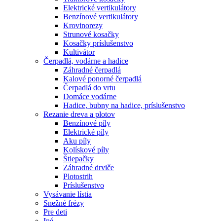
Elektrické vertikulátory
Benzínové vertikulátory
Krovinorezy
Strunové kosačky
Kosačky príslušenstvo
Kultivátor
Čerpadlá, vodárne a hadice
Záhradné čerpadlá
Kalové ponorné čerpadlá
Čerpadlá do vrtu
Domáce vodárne
Hadice, bubny na hadice, príslušenstvo
Rezanie dreva a plotov
Benzínové píly
Elektrické píly
Aku píly
Kolískové píly
Štiepačky
Záhradné drviče
Plotostrih
Príslušenstvo
Vysávanie lístia
Snežné frézy
Pre deti
Iné