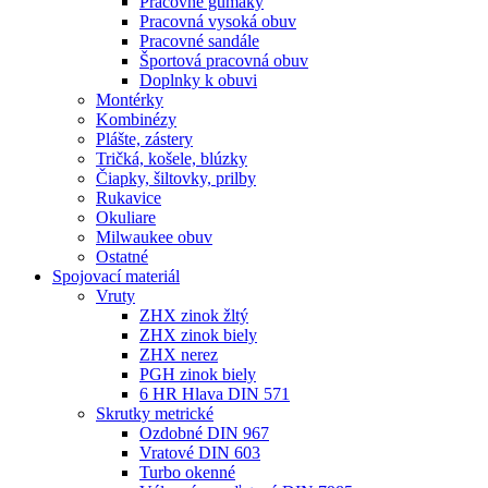
Pracovné gumáky
Pracovná vysoká obuv
Pracovné sandále
Športová pracovná obuv
Doplnky k obuvi
Montérky
Kombinézy
Plášte, zástery
Tričká, košele, blúzky
Čiapky, šiltovky, prilby
Rukavice
Okuliare
Milwaukee obuv
Ostatné
Spojovací
materiál
Vruty
ZHX zinok žltý
ZHX zinok biely
ZHX nerez
PGH zinok biely
6 HR Hlava DIN 571
Skrutky metrické
Ozdobné DIN 967
Vratové DIN 603
Turbo okenné