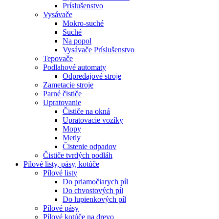
Príslušenstvo
Vysávače
Mokro-suché
Suché
Na popol
Vysávače Príslušenstvo
Tepovače
Podlahové automaty
Odpredajové stroje
Zametacie stroje
Parné čističe
Upratovanie
Čističe na okná
Upratovacie vozíky
Mopy
Metly
Čistenie odpadov
Čističe tvrdých podláh
Pílové
listy, pásy, kotúče
Pílové listy
Do priamočiarych píl
Do chvostových píl
Do lupienkových píl
Pílové pásy
Pílové kotúče na drevo