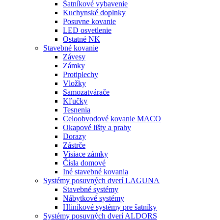
Šatníkové vybavenie
Kuchynské doplnky
Posuvne kovanie
LED osvetlenie
Ostatné NK
Stavebné kovanie
Závesy
Zámky
Protiplechy
Vložky
Samozatvárače
Kľučky
Tesnenia
Celoobvodové kovanie MACO
Okapové lišty a prahy
Dorazy
Zástrče
Visiace zámky
Čísla domové
Iné stavebné kovania
Systémy posuvných dverí LAGUNA
Stavebné systémy
Nábytkové systémy
Hliníkové systémy pre šatníky
Systémy posuvných dverí ALDORS