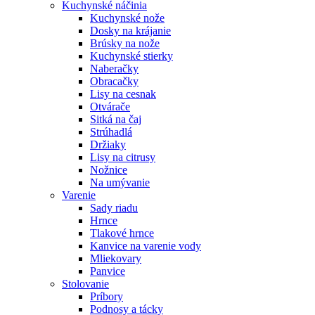
Kuchynské náčinia
Kuchynské nože
Dosky na krájanie
Brúsky na nože
Kuchynské stierky
Naberačky
Obracačky
Lisy na cesnak
Otvárače
Sitká na čaj
Strúhadlá
Držiaky
Lisy na citrusy
Nožnice
Na umývanie
Varenie
Sady riadu
Hrnce
Tlakové hrnce
Kanvice na varenie vody
Mliekovary
Panvice
Stolovanie
Príbory
Podnosy a tácky