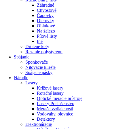
Záhradné
Chvostové
Čapovky
Dierovky
Oblúkové
Na železo
Pílové listy
Iné
Drôtené kefy
Rezanie polystyrénu
Spájanie
Sponkovače
Nitovacie kliešte
Spájacie pásky
Náradie
Lasery
Krížové lasery
Rotačné lasery
Optické meracie prístroje
Lasery Príslušenstvo
Merače vzdialenosti
Vodováhy, olovnice
Detektory
Elektronáradie