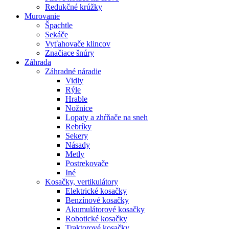
Redukčné krúžky
Murovanie
Špachtle
Sekáče
Vyťahovače klincov
Značiace šnúry
Záhrada
Záhradné náradie
Vidly
Rýle
Hrable
Nožnice
Lopaty a zhŕňače na sneh
Rebríky
Sekery
Násady
Metly
Postrekovače
Iné
Kosačky, vertikulátory
Elektrické kosačky
Benzínové kosačky
Akumulátorové kosačky
Robotické kosačky
Traktorové kosačky