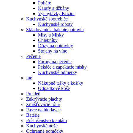
Poháre
Karafy a džbány
Vychytávky Koziol
Kuchynské spotrebiče
Kuchynské roboty
Skladovanie a balenie potravín
Misy a Misky
Chlebníky
Dózy na potraviny
Stojany na víno
Pečenie
Formy na pečenie
Pekáče a zapekacie misky
Kuchynské odmerky
Iné
Nákupné tašky a košíky
Odpadkové koše
Pre deti
Zakrývacie plachty
Zmršťovacie fólie
Pasce na hlodavce
Batérie
Príslušenstvo k autám
Kuchynské nože
Ochranné pomôcky