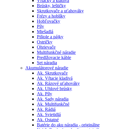
Vŕtačky a kladivá
Brúsky, leštičky
Skrutkovače a uťahováky
Frézy a hoblíky
Hobľovačky
Píly
Miešadlá
Pištole a pájky
Ostričky
Ohrievače
Multifunkčné náradie
Predlžovacie káble
Set náradia
Akumulátorové náradie
Ak. Skrutkovače
Ak. Vŕtacie kladivá
Ak. Rázové uťahováky
Ak. Uhlové brúsky
Ak. Píly
Ak. Sady náradia
Ak. Multifunkčné
Ak. Rádiá
Ak. Svietidlá
Ak. Ostatné
Batérie do aku náradia - originálne