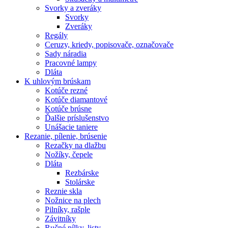
Svorky a zveráky
Svorky
Zveráky
Regály
Ceruzy, kriedy, popisovače, označovače
Sady náradia
Pracovné lampy
Dláta
K
uhlovým brúskam
Kotúče rezné
Kotúče diamantové
Kotúče brúsne
Ďalšie príslušenstvo
Unášacie taniere
Rezanie,
pílenie, brúsenie
Rezačky na dlažbu
Nožíky, čepele
Dláta
Rezbárske
Stolárske
Reznie skla
Nožnice na plech
Pilníky, rašple
Závitníky
Ručné pílky, listy