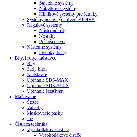
Stavebné systémy
Nábytkové systémy
Hliníkové systémy pre šatníky
Systémy posuvných dverí VIDIEK
Regálové systémy
Nástenné lišty
Nosníky
Príslušenstvo
Nástenné systémy
Držiaky, háky
Bity,
hroty, nadstavce
Bity
Sady bitov
Nadstavce
Upínanie SDS-MAX
Upínanie SDS-PLUS
Upínanie šetsťhran
Maľovanie
Štetce
Valčeky
Maskovacie pásky
Iné
Čistiaca
technika
Vysokotlakové čističe
Vysokotlakové čističe