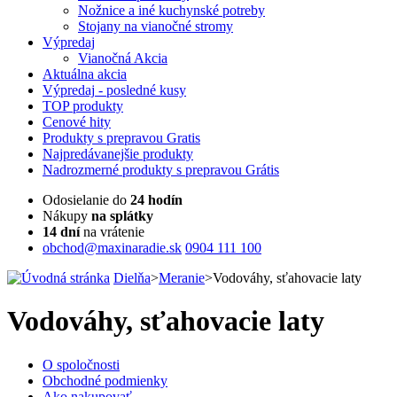
Nožnice a iné kuchynské potreby
Stojany na vianočné stromy
Výpredaj
Vianočná Akcia
Aktuálna
akcia
Výpredaj
- posledné kusy
TOP
produkty
Cenové
hity
Produkty
s prepravou Gratis
Najpredávanejšie
produkty
Nadrozmerné
produkty s prepravou Grátis
Odosielanie do
24 hodín
Nákupy
na splátky
14 dní
na vrátenie
obchod@maxinaradie.sk
0904 111 100
Dielňa
>
Meranie
>
Vodováhy, sťahovacie laty
Vodováhy, sťahovacie laty
O spoločnosti
Obchodné podmienky
Ako nakupovať