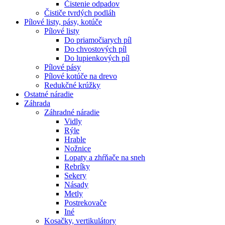
Čistenie odpadov
Čističe tvrdých podláh
Pílové
listy, pásy, kotúče
Pílové listy
Do priamočiarych píl
Do chvostových píl
Do lupienkových píl
Pílové pásy
Pílové kotúče na drevo
Redukčné krúžky
Ostatné
náradie
Záhrada
Záhradné náradie
Vidly
Rýle
Hrable
Nožnice
Lopaty a zhŕňače na sneh
Rebríky
Sekery
Násady
Metly
Postrekovače
Iné
Kosačky, vertikulátory