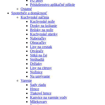
PU peny
Príslušenstvo aplikačné pištole
Ostatné
Spotrebiče
a domácnosť
Kuchynské náčinia
Kuchynské nože
Dosky na krájanie
Brúsky na nože
Kuchynské stierky
Naberačky
Obracačky
Lisy na cesnak
Otvárače
Sitká na čaj
Strúhadlá
Držiaky
Lisy na citrusy
Nožnice
Na umývanie
Varenie
Sady riadu
Hrnce
Tlakové hrnce
Kanvice na varenie vody
Mliekovary