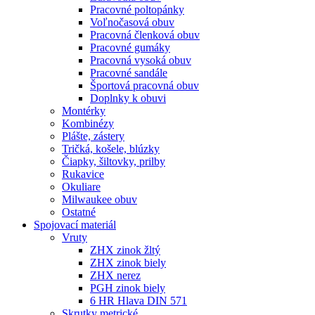
Pracovné poltopánky
Voľnočasová obuv
Pracovná členková obuv
Pracovné gumáky
Pracovná vysoká obuv
Pracovné sandále
Športová pracovná obuv
Doplnky k obuvi
Montérky
Kombinézy
Plášte, zástery
Tričká, košele, blúzky
Čiapky, šiltovky, prilby
Rukavice
Okuliare
Milwaukee obuv
Ostatné
Spojovací
materiál
Vruty
ZHX zinok žltý
ZHX zinok biely
ZHX nerez
PGH zinok biely
6 HR Hlava DIN 571
Skrutky metrické