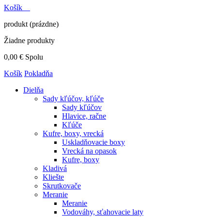
Košík
produkt
(prázdne)
Žiadne produkty
0,00 €
Spolu
Košík
Pokladňa
Dielňa
Sady kľúčov, kľúče
Sady kľúčov
Hlavice, račne
Kľúče
Kufre, boxy, vrecká
Uskladňovacie boxy
Vrecká na opasok
Kufre, boxy
Kladivá
Kliešte
Skrutkovače
Meranie
Meranie
Vodováhy, sťahovacie laty