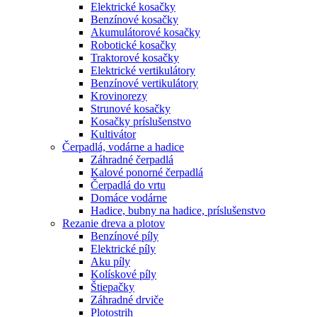
Elektrické kosačky
Benzínové kosačky
Akumulátorové kosačky
Robotické kosačky
Traktorové kosačky
Elektrické vertikulátory
Benzínové vertikulátory
Krovinorezy
Strunové kosačky
Kosačky príslušenstvo
Kultivátor
Čerpadlá, vodárne a hadice
Záhradné čerpadlá
Kalové ponorné čerpadlá
Čerpadlá do vrtu
Domáce vodárne
Hadice, bubny na hadice, príslušenstvo
Rezanie dreva a plotov
Benzínové píly
Elektrické píly
Aku píly
Kolískové píly
Štiepačky
Záhradné drviče
Plotostrih