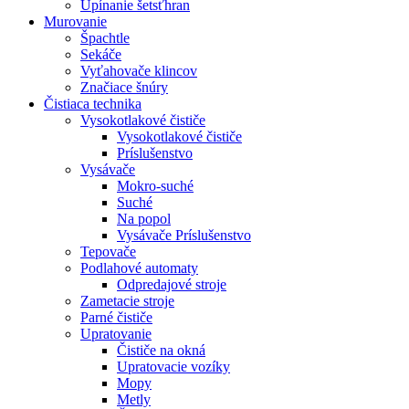
Upínanie šetsťhran
Murovanie
Špachtle
Sekáče
Vyťahovače klincov
Značiace šnúry
Čistiaca
technika
Vysokotlakové čističe
Vysokotlakové čističe
Príslušenstvo
Vysávače
Mokro-suché
Suché
Na popol
Vysávače Príslušenstvo
Tepovače
Podlahové automaty
Odpredajové stroje
Zametacie stroje
Parné čističe
Upratovanie
Čističe na okná
Upratovacie vozíky
Mopy
Metly