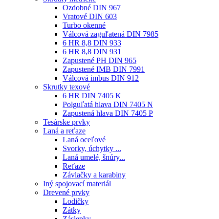
Ozdobné DIN 967
Vratové DIN 603
Turbo okenné
Válcová zaguľatená DIN 7985
6 HR 8,8 DIN 933
6 HR 8,8 DIN 931
Zapustené PH DIN 965
Zapustené IMB DIN 7991
Válcová imbus DIN 912
Skrutky texové
6 HR DIN 7405 K
Polguľatá hlava DIN 7405 N
Zapustená hlava DIN 7405 P
Tesárske prvky
Laná a reťaze
Laná oceľové
Svorky, úchytky ...
Laná umelé, šnúry...
Reťaze
Závlačky a karabiny
Iný spojovací materiál
Drevené prvky
Lodičky
Zátky
Záslepky