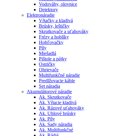
Vodováhy, olovnice
Detektory
Elektronáradie
Vŕtačky a kladivá
Brúsky, leštičky
Skrutkovače a uťahováky
Frézy a hoblíky
Hobľovačky
Píly
Miešadlá
Pištole a pájky
Ostričky
Ohrievače
Multifunkčné náradie
Predlžovacie káble
Set náradia
Akumulátorové náradie
Ak. Skrutkovače
Ak. Vŕtacie kladivá
Ak. Rázové uťahováky
Ak. Uhlové brúsky
Ak. Píly
Ak. Sady náradia
Ak. Multifunkčné
Ak. Rádiá