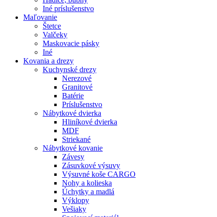
Iné príslušenstvo
Maľovanie
Štetce
Valčeky
Maskovacie pásky
Iné
Kovania
a drezy
Kuchynské drezy
Nerezové
Granitové
Batérie
Príslušenstvo
Nábytkové dvierka
Hliníkové dvierka
MDF
Striekané
Nábytkové kovanie
Závesy
Zásuvkové výsuvy
Výsuvné koše CARGO
Nohy a kolieska
Úchytky a madlá
Výklopy
Vešiaky