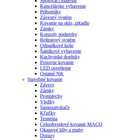
Spojovací materiál
Kancelárske vybavenie
Príborníky
Závesný systém
Kovanie na sklo, zrkadlo
Zámky
Konzoly podperky
Relingový systém
Odpadkové koše
Šatníkové vybavenie
Kuchynské doplnky
Posuvne kovanie
LED osvetlenie
Ostatné NK
Stavebné kovanie
Závesy
Zámky
Protiplechy
Vložky
Samozatvárače
Kľučky
Tesnenia
Celoobvodové kovanie MACO
Okapové lišty a prahy
Dorazy