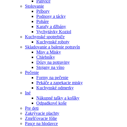
Panvice
Stolovanie
Príbory
Podnosy a tácky
Poháre
Karafy a džbány
Vychytávky Koziol
Kuchynské spotrebiče
Kuchynské roboty
Skladovanie a balenie potravín
Misy a Misky
Chlebníky
Dózy na potraviny
Stojany na víno
Pečenie
Formy na pečenie
Pekáče a zapekacie misky
Kuchynské odmerky
Iné
Nákupné tašky a košíky
Odpadkové koše
Pre deti
Zakrývacie plachty
Zmršťovacie fólie
Pasce na hlodavce