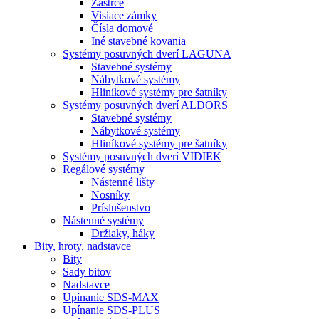
Zástrče
Visiace zámky
Čísla domové
Iné stavebné kovania
Systémy posuvných dverí LAGUNA
Stavebné systémy
Nábytkové systémy
Hliníkové systémy pre šatníky
Systémy posuvných dverí ALDORS
Stavebné systémy
Nábytkové systémy
Hliníkové systémy pre šatníky
Systémy posuvných dverí VIDIEK
Regálové systémy
Nástenné lišty
Nosníky
Príslušenstvo
Nástenné systémy
Držiaky, háky
Bity,
hroty, nadstavce
Bity
Sady bitov
Nadstavce
Upínanie SDS-MAX
Upínanie SDS-PLUS