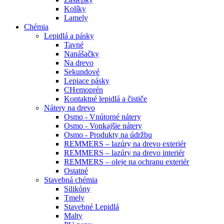
Kolíky
Lamely
Chémia
Lepidlá a pásky
Tavné
Nanášačky
Na drevo
Sekundové
Lepiace pásky
CHemoprén
Kontaktné lepidlá a čističe
Nátery na drevo
Osmo - Vnútorné nátery
Osmo - Vonkajšie nátery
Osmo - Produkty na údržbu
REMMERS – lazúry na drevo exteriér
REMMERS – lazúry na drevo interiér
REMMERS – oleje na ochranu exteriér
Ostatné
Stavebná chémia
Silikóny
Tmely
Stavebné Lepidlá
Malty