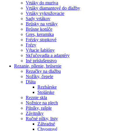
Vrtáky do muriva
Vrtáky diamantové do dlažby
Vrtáky vykružovacie
Sady vrtákov
Brúsky na vrtáky
Brúsne kotúče
Gres, keramika
Frézky stopkové
Frézy
Vŕtacie šablóny
Skľučovadla a adaptéry
Iné príslušenstvo
Rezanie,
pílenie, brúsenie
Rezačky na dlažbu
Nožíky, čepele
Dláta
Rezbárske
Stolárske
Reznie skla
Nožnice na plech
Pilníky, rašple
Závitníky
Ručné pílky, listy
Záhradné
Chvostové