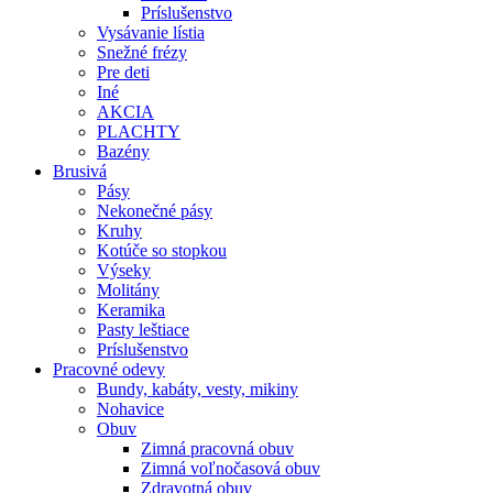
Príslušenstvo
Vysávanie lístia
Snežné frézy
Pre deti
Iné
AKCIA
PLACHTY
Bazény
Brusivá
Pásy
Nekonečné pásy
Kruhy
Kotúče so stopkou
Výseky
Molitány
Keramika
Pasty leštiace
Príslušenstvo
Pracovné
odevy
Bundy, kabáty, vesty, mikiny
Nohavice
Obuv
Zimná pracovná obuv
Zimná voľnočasová obuv
Zdravotná obuv