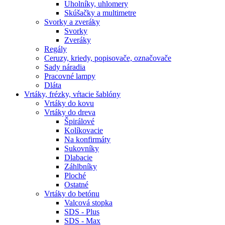
Uholníky, uhlomery
Skúšačky a multimetre
Svorky a zveráky
Svorky
Zveráky
Regály
Ceruzy, kriedy, popisovače, označovače
Sady náradia
Pracovné lampy
Dláta
Vrtáky,
frézky, vŕtacie šablóny
Vrtáky do kovu
Vrtáky do dreva
Špirálové
Kolíkovacie
Na konfirmáty
Sukovníky
Dlabacie
Záhlbníky
Ploché
Ostatné
Vrtáky do betónu
Valcová stopka
SDS - Plus
SDS - Max