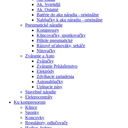
Ak. Svietidlá
Ak. Ostatné
Batérie do aku náradia - originálne
Nabíjačky k aku náradiu - originálne
Pneumatické náradie
Kompresory
Klincovačky, sponkovačky
Pištole pneumatické
Rázové uťahováky, sekáče
Nitovačky
Zváranie a Auto
Zváračky
Zváranie Príslušenstvo
Elektródy
Zdvíhacie zariadenia
Autonabíjačky
Upínacie pásy
Stavebné náradie
Elektrocentrály
Ku
kompresorom
Klince
Sponky
Koncovky
Regulátory, odlučovače
Hadice, bubny