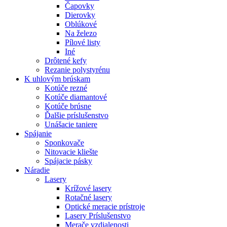
Čapovky
Dierovky
Oblúkové
Na železo
Pílové listy
Iné
Drôtené kefy
Rezanie polystyrénu
K
uhlovým brúskam
Kotúče rezné
Kotúče diamantové
Kotúče brúsne
Ďalšie príslušenstvo
Unášacie taniere
Spájanie
Sponkovače
Nitovacie kliešte
Spájacie pásky
Náradie
Lasery
Krížové lasery
Rotačné lasery
Optické meracie prístroje
Lasery Príslušenstvo
Merače vzdialenosti