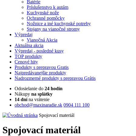
Batérie
Príslušenstvo k autám
Kuchynské nože
Ochranné pomôcky
Nožnice a iné kuchynské potreby
Stojany na vianočné stromy
Výpredaj
Vianočná Akcia
Aktuálna
akcia
Výpredaj
- posledné kusy
TOP
produkty
Cenové
hity
Produkty
s prepravou Gratis
Najpredávanejšie
produkty
Nadrozmerné
produkty s prepravou Grátis
Odosielanie do
24 hodín
Nákupy
na splátky
14 dní
na vrátenie
obchod@maxinaradie.sk
0904 111 100
Spojovací materiál
Spojovací materiál