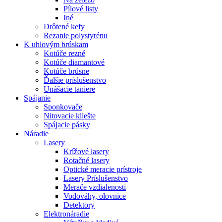
Pílové listy
Iné
Drôtené kefy
Rezanie polystyrénu
K
uhlovým brúskam
Kotúče rezné
Kotúče diamantové
Kotúče brúsne
Ďalšie príslušenstvo
Unášacie taniere
Spájanie
Sponkovače
Nitovacie kliešte
Spájacie pásky
Náradie
Lasery
Krížové lasery
Rotačné lasery
Optické meracie prístroje
Lasery Príslušenstvo
Merače vzdialenosti
Vodováhy, olovnice
Detektory
Elektronáradie