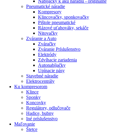
Nabíjačky k aku náradiu - originálne
Pneumatické náradie
Kompresory
Klincovačky, sponkovačky
Pištole pneumatické
Rázové uťahováky, sekáče
Nitovačky
Zváranie a Auto
Zváračky
Zváranie Príslušenstvo
Elektródy
Zdvíhacie zariadenia
Autonabíjačky
Upínacie pásy
Stavebné náradie
Elektrocentrály
Ku
kompresorom
Klince
Sponky
Koncovky
Regulátory, odlučovače
Hadice, bubny
Iné príslušenstvo
Maľovanie
Štetce