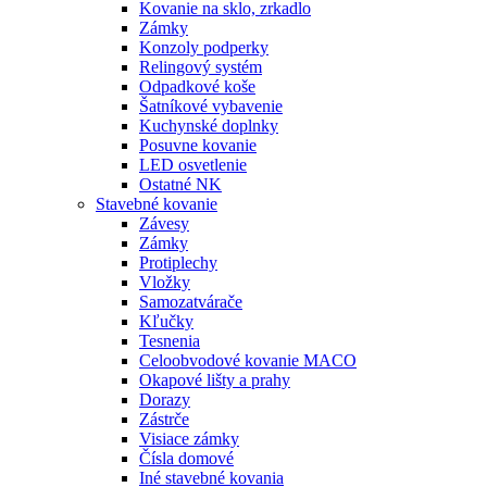
Kovanie na sklo, zrkadlo
Zámky
Konzoly podperky
Relingový systém
Odpadkové koše
Šatníkové vybavenie
Kuchynské doplnky
Posuvne kovanie
LED osvetlenie
Ostatné NK
Stavebné kovanie
Závesy
Zámky
Protiplechy
Vložky
Samozatvárače
Kľučky
Tesnenia
Celoobvodové kovanie MACO
Okapové lišty a prahy
Dorazy
Zástrče
Visiace zámky
Čísla domové
Iné stavebné kovania