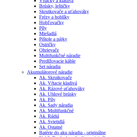
Vŕtačky a kladivá
Brúsky, leštičky
Skrutkovače a uťahováky
Frézy a hoblíky
Hobľovačky
Píly
Miešadlá
Pištole a pájky
Ostričky
Ohrievače
Multifunkčné náradie
Predlžovacie káble
Set náradia
Akumulátorové náradie
Ak. Skrutkovače
Ak. Vŕtacie kladivá
Ak. Rázové uťahováky
Ak. Uhlové brúsky
Ak. Píly
Ak. Sady náradia
Ak. Multifunkčné
Ak. Rádiá
Ak. Svietidlá
Ak. Ostatné
Batérie do aku náradia - originálne