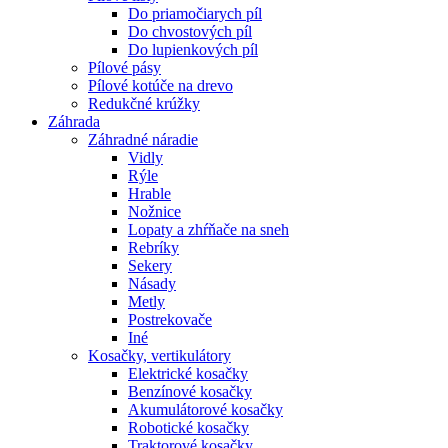
Do priamočiarych píl
Do chvostových píl
Do lupienkových píl
Pílové pásy
Pílové kotúče na drevo
Redukčné krúžky
Záhrada
Záhradné náradie
Vidly
Rýle
Hrable
Nožnice
Lopaty a zhŕňače na sneh
Rebríky
Sekery
Násady
Metly
Postrekovače
Iné
Kosačky, vertikulátory
Elektrické kosačky
Benzínové kosačky
Akumulátorové kosačky
Robotické kosačky
Traktorové kosačky