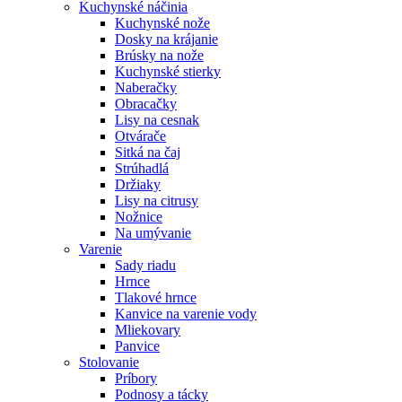
Kuchynské náčinia
Kuchynské nože
Dosky na krájanie
Brúsky na nože
Kuchynské stierky
Naberačky
Obracačky
Lisy na cesnak
Otvárače
Sitká na čaj
Strúhadlá
Držiaky
Lisy na citrusy
Nožnice
Na umývanie
Varenie
Sady riadu
Hrnce
Tlakové hrnce
Kanvice na varenie vody
Mliekovary
Panvice
Stolovanie
Príbory
Podnosy a tácky