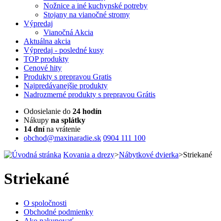
Nožnice a iné kuchynské potreby
Stojany na vianočné stromy
Výpredaj
Vianočná Akcia
Aktuálna
akcia
Výpredaj
- posledné kusy
TOP
produkty
Cenové
hity
Produkty
s prepravou Gratis
Najpredávanejšie
produkty
Nadrozmerné
produkty s prepravou Grátis
Odosielanie do
24 hodín
Nákupy
na splátky
14 dní
na vrátenie
obchod@maxinaradie.sk
0904 111 100
Kovania a drezy
>
Nábytkové dvierka
>
Striekané
Striekané
O spoločnosti
Obchodné podmienky
Ako nakupovať