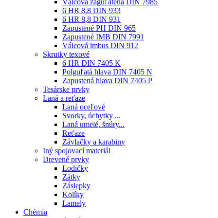
Válcová zaguľatená DIN 7985
6 HR 8,8 DIN 933
6 HR 8,8 DIN 931
Zapustené PH DIN 965
Zapustené IMB DIN 7991
Válcová imbus DIN 912
Skrutky texové
6 HR DIN 7405 K
Polguľatá hlava DIN 7405 N
Zapustená hlava DIN 7405 P
Tesárske prvky
Laná a reťaze
Laná oceľové
Svorky, úchytky ...
Laná umelé, šnúry...
Reťaze
Závlačky a karabiny
Iný spojovací materiál
Drevené prvky
Lodičky
Zátky
Záslepky
Kolíky
Lamely
Chémia