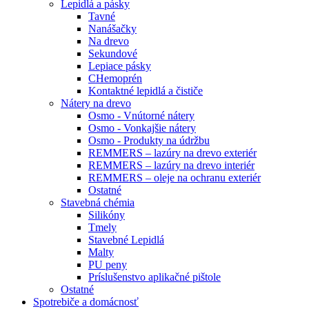
Lepidlá a pásky
Tavné
Nanášačky
Na drevo
Sekundové
Lepiace pásky
CHemoprén
Kontaktné lepidlá a čističe
Nátery na drevo
Osmo - Vnútorné nátery
Osmo - Vonkajšie nátery
Osmo - Produkty na údržbu
REMMERS – lazúry na drevo exteriér
REMMERS – lazúry na drevo interiér
REMMERS – oleje na ochranu exteriér
Ostatné
Stavebná chémia
Silikóny
Tmely
Stavebné Lepidlá
Malty
PU peny
Príslušenstvo aplikačné pištole
Ostatné
Spotrebiče
a domácnosť