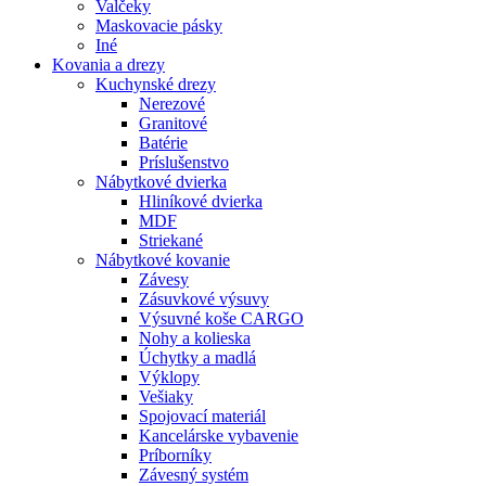
Valčeky
Maskovacie pásky
Iné
Kovania
a drezy
Kuchynské drezy
Nerezové
Granitové
Batérie
Príslušenstvo
Nábytkové dvierka
Hliníkové dvierka
MDF
Striekané
Nábytkové kovanie
Závesy
Zásuvkové výsuvy
Výsuvné koše CARGO
Nohy a kolieska
Úchytky a madlá
Výklopy
Vešiaky
Spojovací materiál
Kancelárske vybavenie
Príborníky
Závesný systém