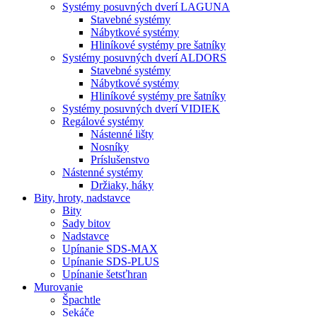
Systémy posuvných dverí LAGUNA
Stavebné systémy
Nábytkové systémy
Hliníkové systémy pre šatníky
Systémy posuvných dverí ALDORS
Stavebné systémy
Nábytkové systémy
Hliníkové systémy pre šatníky
Systémy posuvných dverí VIDIEK
Regálové systémy
Nástenné lišty
Nosníky
Príslušenstvo
Nástenné systémy
Držiaky, háky
Bity,
hroty, nadstavce
Bity
Sady bitov
Nadstavce
Upínanie SDS-MAX
Upínanie SDS-PLUS
Upínanie šetsťhran
Murovanie
Špachtle
Sekáče