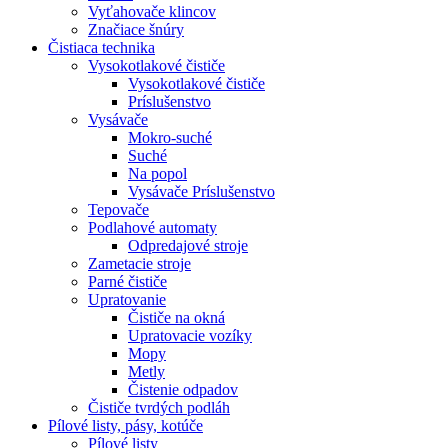
Vyťahovače klincov
Značiace šnúry
Čistiaca
technika
Vysokotlakové čističe
Vysokotlakové čističe
Príslušenstvo
Vysávače
Mokro-suché
Suché
Na popol
Vysávače Príslušenstvo
Tepovače
Podlahové automaty
Odpredajové stroje
Zametacie stroje
Parné čističe
Upratovanie
Čističe na okná
Upratovacie vozíky
Mopy
Metly
Čistenie odpadov
Čističe tvrdých podláh
Pílové
listy, pásy, kotúče
Pílové listy