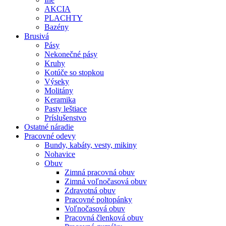
AKCIA
PLACHTY
Bazény
Brusivá
Pásy
Nekonečné pásy
Kruhy
Kotúče so stopkou
Výseky
Molitány
Keramika
Pasty leštiace
Príslušenstvo
Ostatné
náradie
Pracovné
odevy
Bundy, kabáty, vesty, mikiny
Nohavice
Obuv
Zimná pracovná obuv
Zimná voľnočasová obuv
Zdravotná obuv
Pracovné poltopánky
Voľnočasová obuv
Pracovná členková obuv