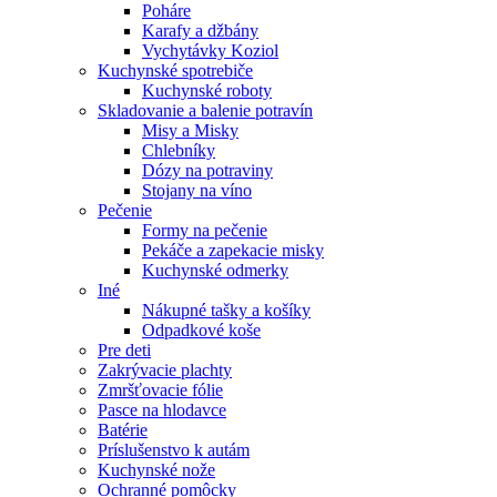
Poháre
Karafy a džbány
Vychytávky Koziol
Kuchynské spotrebiče
Kuchynské roboty
Skladovanie a balenie potravín
Misy a Misky
Chlebníky
Dózy na potraviny
Stojany na víno
Pečenie
Formy na pečenie
Pekáče a zapekacie misky
Kuchynské odmerky
Iné
Nákupné tašky a košíky
Odpadkové koše
Pre deti
Zakrývacie plachty
Zmršťovacie fólie
Pasce na hlodavce
Batérie
Príslušenstvo k autám
Kuchynské nože
Ochranné pomôcky