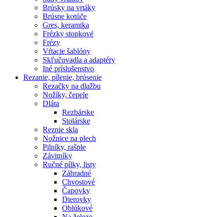
Brúsky na vrtáky
Brúsne kotúče
Gres, keramika
Frézky stopkové
Frézy
Vŕtacie šablóny
Skľučovadla a adaptéry
Iné príslušenstvo
Rezanie,
pílenie, brúsenie
Rezačky na dlažbu
Nožíky, čepele
Dláta
Rezbárske
Stolárske
Reznie skla
Nožnice na plech
Pilníky, rašple
Závitníky
Ručné pílky, listy
Záhradné
Chvostové
Čapovky
Dierovky
Oblúkové
Na železo