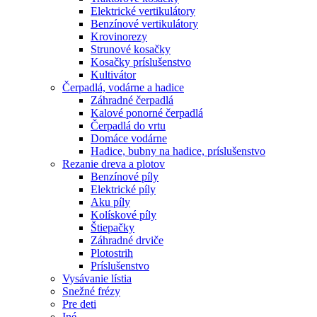
Elektrické vertikulátory
Benzínové vertikulátory
Krovinorezy
Strunové kosačky
Kosačky príslušenstvo
Kultivátor
Čerpadlá, vodárne a hadice
Záhradné čerpadlá
Kalové ponorné čerpadlá
Čerpadlá do vrtu
Domáce vodárne
Hadice, bubny na hadice, príslušenstvo
Rezanie dreva a plotov
Benzínové píly
Elektrické píly
Aku píly
Kolískové píly
Štiepačky
Záhradné drviče
Plotostrih
Príslušenstvo
Vysávanie lístia
Snežné frézy
Pre deti
Iné