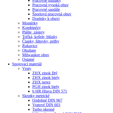
Pracovné gumáky
Pracovná vysoká obuv
Pracovné sandále
Športová pracovná obuv
Doplnky k obuvi
Montérky
Kombinézy
Plášte, zástery
Tričká, košele, blúzky
Čiapky, šiltovky, prilby
Rukavice
Okuliare
Milwaukee obuv
Ostatné
Spojovací
materiál
Vruty
ZHX zinok žltý
ZHX zinok biely
ZHX nerez
PGH zinok biely
6 HR Hlava DIN 571
Skrutky metrické
Ozdobné DIN 967
Vratové DIN 603
Turbo okenné