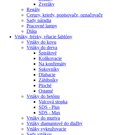
Zveráky
Regály
Ceruzy, kriedy, popisovače, označovače
Sady náradia
Pracovné lampy
Dláta
Vrtáky,
frézky, vŕtacie šablóny
Vrtáky do kovu
Vrtáky do dreva
Špirálové
Kolíkovacie
Na konfirmáty
Sukovníky
Dlabacie
Záhlbníky
Ploché
Ostatné
Vrtáky do betónu
Valcová stopka
SDS - Plus
SDS - Max
Vrtáky do muriva
Vrtáky diamantové do dlažby
Vrtáky vykružovacie
Sady vrtákov