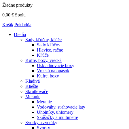
Žiadne produkty
0,00 €
Spolu
Košík
Pokladňa
Dielňa
Sady kľúčov, kľúče
Sady kľúčov
Hlavice, račne
Kľúče
Kufre, boxy, vrecká
Uskladňovacie boxy
Vrecká na opasok
Kufre, boxy
Kladivá
Kliešte
Skrutkovače
Meranie
Meranie
Vodováhy, sťahovacie laty
Uholníky, uhlomery
Skúšačky a multimetre
Svorky a zveráky
Svorky