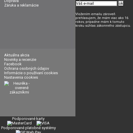
Doprava
Záruka a reklamácie
Vložením emailu zároveň
prehlasujem, že mám viac ako 16
rokov, prípadne mám k tomuto
kroku súhlas zákonného zástupcu.
Aktuálna akcia
Novinky a recenzie
Facebook
Ochrana osobných údajov
Informácie o používaní cookies
Nastavenia cookies
Podporované karty
Podporované platobné systémy