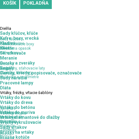
KOŠÍK
POKLADŇA
Dielňa
Sady kľúčov, kľúče
Kufre, boxy, vrecká
Sady kľúčov
Kladivá
Hlavice, račne
Uskladňovacie boxy
Kľúče
Kliešte
Vrecká na opasok
Kufre, boxy
Skrutkovače
Meranie
Svorky a zveráky
Meranie
Regály
Vodováhy, sťahovacie laty
Svorky
Uholníky, uhlomery
Ceruzy, kriedy, popisovače, označovače
Zveráky
Skúšačky a multimetre
Sady náradia
Pracovné lampy
Dláta
Vrtáky,
frézky, vŕtacie šablóny
Vrtáky do kovu
Vrtáky do dreva
Vrtáky do betónu
Špirálové
Vrtáky do muriva
Kolíkovacie
Valcová stopka
Na konfirmáty
Vrtáky diamantové do dlažby
SDS - Plus
Sukovníky
SDS - Max
Vrtáky vykružovacie
Dlabacie
Sady vrtákov
Záhlbníky
Brúsky na vrtáky
Ploché
Brúsne kotúče
Ostatné