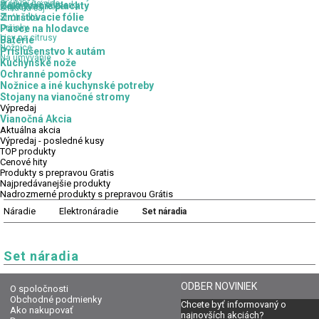
Stojany na víno
Kuchynské odmerky
Zakrývacie plachty
Odpadkové koše
Sitká na čaj
Zmršťovacie fólie
Strúhadlá
Držiaky
Pasce na hlodavce
Lisy na citrusy
Batérie
Nožnice
Príslušenstvo k autám
Na umývanie
Kuchynské nože
Ochranné pomôcky
Nožnice a iné kuchynské potreby
Stojany na vianočné stromy
Výpredaj
Vianočná Akcia
Aktuálna
akcia
Výpredaj
- posledné kusy
TOP
produkty
Cenové
hity
Produkty
s prepravou Gratis
Najpredávanejšie
produkty
Nadrozmerné
produkty s prepravou Grátis
Náradie
Elektronáradie
Set náradia
Set náradia
ODBER NOVINIEK
O spoločnosti
Obchodné podmienky
Chcete byť informovaný o
Ako nakupovať
najnovších akciách?