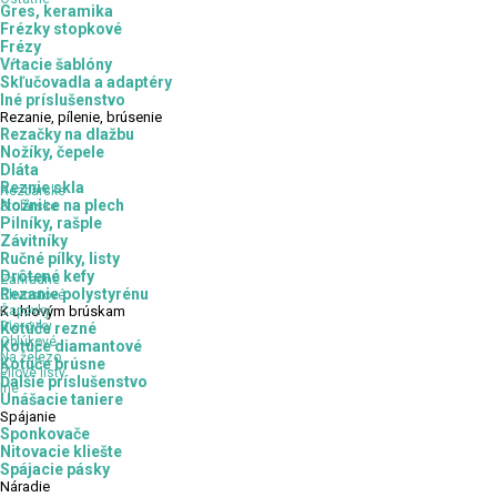
Gres, keramika
Frézky stopkové
Frézy
Vŕtacie šablóny
Skľučovadla a adaptéry
Iné príslušenstvo
Rezanie,
pílenie, brúsenie
Rezačky na dlažbu
Nožíky, čepele
Dláta
Reznie skla
Rezbárske
Nožnice na plech
Stolárske
Pilníky, rašple
Závitníky
Ručné pílky, listy
Drôtené kefy
Záhradné
Rezanie polystyrénu
Chvostové
Čapovky
K
uhlovým brúskam
Dierovky
Kotúče rezné
Oblúkové
Kotúče diamantové
Na železo
Kotúče brúsne
Pílové listy
Ďalšie príslušenstvo
Iné
Unášacie taniere
Spájanie
Sponkovače
Nitovacie kliešte
Spájacie pásky
Náradie