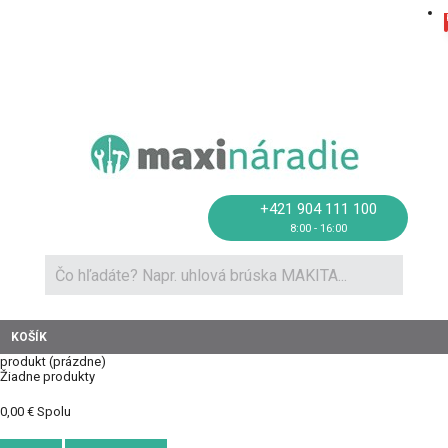
Novinky a recenzie
Ako nakupovať
Doprava
Kontakt
+421 904 111 100
8:00 - 16:00
KOŠÍK
produkt
(prázdne)
Žiadne produkty
0,00 €
Spolu