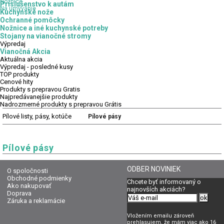
Nožnice
Príslušenstvo k autám
Na umývanie
Kuchynské nože
Ochranné pomôcky
Nožnice a iné kuchynské potreby
Stojany na vianočné stromy
Výpredaj
Vianočná Akcia
Aktuálna
akcia
Výpredaj
- posledné kusy
TOP
produkty
Cenové
hity
Produkty
s prepravou Gratis
Najpredávanejšie
produkty
Nadrozmerné
produkty s prepravou Grátis
Pílové listy, pásy, kotúče
Pílové pásy
Pílové pásy
ODBER NOVINIEK
O spoločnosti
Obchodné podmienky
Chcete byť informovaný o
Ako nakupovať
najnovších akciách?
Doprava
Záruka a reklamácie
Vložením emailu zároveň
prehlasujem, že mám viac ako 16