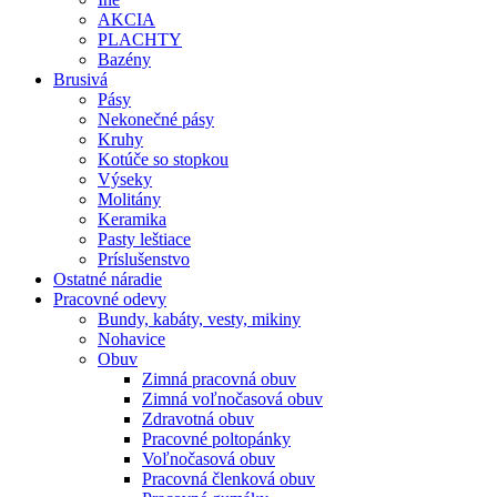
AKCIA
PLACHTY
Bazény
Brusivá
Pásy
Nekonečné pásy
Kruhy
Kotúče so stopkou
Výseky
Molitány
Keramika
Pasty leštiace
Príslušenstvo
Ostatné
náradie
Pracovné
odevy
Bundy, kabáty, vesty, mikiny
Nohavice
Obuv
Zimná pracovná obuv
Zimná voľnočasová obuv
Zdravotná obuv
Pracovné poltopánky
Voľnočasová obuv
Pracovná členková obuv