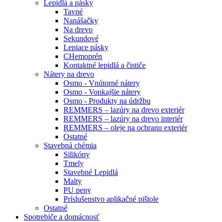
Lepidlá a pásky
Tavné
Nanášačky
Na drevo
Sekundové
Lepiace pásky
CHemoprén
Kontaktné lepidlá a čističe
Nátery na drevo
Osmo - Vnútorné nátery
Osmo - Vonkajšie nátery
Osmo - Produkty na údržbu
REMMERS – lazúry na drevo exteriér
REMMERS – lazúry na drevo interiér
REMMERS – oleje na ochranu exteriér
Ostatné
Stavebná chémia
Silikóny
Tmely
Stavebné Lepidlá
Malty
PU peny
Príslušenstvo aplikačné pištole
Ostatné
Spotrebiče
a domácnosť