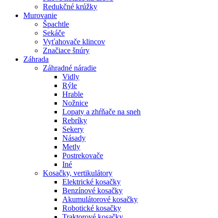
Redukčné krúžky
Murovanie
Špachtle
Sekáče
Vyťahovače klincov
Značiace šnúry
Záhrada
Záhradné náradie
Vidly
Rýle
Hrable
Nožnice
Lopaty a zhŕňače na sneh
Rebríky
Sekery
Násady
Metly
Postrekovače
Iné
Kosačky, vertikulátory
Elektrické kosačky
Benzínové kosačky
Akumulátorové kosačky
Robotické kosačky
Traktorové kosačky