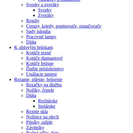
Svorky a zveráky
Svorky
Zveráky
Regály
Ceruzy, kriedy, popisovače, označovače
Sady náradia
Pracovné lampy
Dláta
K
uhlovým brúskam
Kotúče rezné
Kotúče diamantové
Kotúče brúsne
Ďalšie príslušenstvo
Unášacie taniere
Rezanie,
pílenie, brúsenie
Rezačky na dlažbu
Nožíky, čepele
Dláta
Rezbárske
Stolárske
Reznie skla
Nožnice na plech
Pilníky, rašple
Závitníky
Ručné pílky, listy