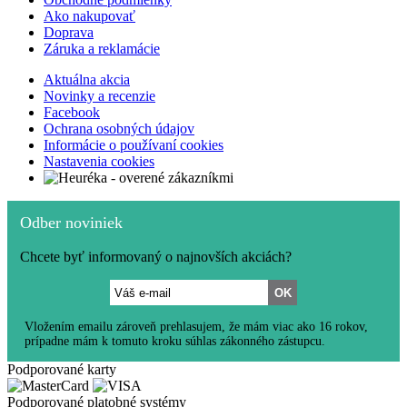
Ako nakupovať
Doprava
Záruka a reklamácie
Aktuálna akcia
Novinky a recenzie
Facebook
Ochrana osobných údajov
Informácie o používaní cookies
Nastavenia cookies
Odber noviniek
Chcete byť informovaný o najnovších akciách?
Vložením emailu zároveň prehlasujem, že mám viac ako 16 rokov,
prípadne mám k tomuto kroku súhlas zákonného zástupcu.
Podporované karty
Podporované platobné systémy