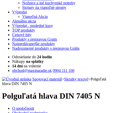
Nožnice a iné kuchynské potreby
Stojany na vianočné stromy
Výpredaj
Vianočná Akcia
Aktuálna
akcia
Výpredaj
- posledné kusy
TOP
produkty
Cenové
hity
Produkty
s prepravou Gratis
Najpredávanejšie
produkty
Nadrozmerné
produkty s prepravou Grátis
Odosielanie do
24 hodín
Nákupy
na splátky
14 dní
na vrátenie
obchod@maxinaradie.sk
0904 111 100
Spojovací materiál
>
Skrutky texové
>
Polguľatá
hlava DIN 7405 N
Polguľatá hlava DIN 7405 N
O spoločnosti
Obchodné podmienky