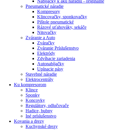
Nabíjačky k aku náradiu - originálne
Pneumatické náradie
Kompresory
Klincovačky, sponkovačky
Pištole pneumatické
Rázové uťahováky, sekáče
Nitovačky
Zváranie a Auto
Zváračky
Zváranie Príslušenstvo
Elektródy
Zdvíhacie zariadenia
Autonabíjačky
Upínacie pásy
Stavebné náradie
Elektrocentrály
Ku
kompresorom
Klince
Sponky
Koncovky
Regulátory, odlučovače
Hadice, bubny
Iné príslušenstvo
Kovania
a drezy
Kuchynské drezy