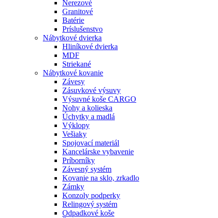
Nerezové
Granitové
Batérie
Príslušenstvo
Nábytkové dvierka
Hliníkové dvierka
MDF
Striekané
Nábytkové kovanie
Závesy
Zásuvkové výsuvy
Výsuvné koše CARGO
Nohy a kolieska
Úchytky a madlá
Výklopy
Vešiaky
Spojovací materiál
Kancelárske vybavenie
Príborníky
Závesný systém
Kovanie na sklo, zrkadlo
Zámky
Konzoly podperky
Relingový systém
Odpadkové koše