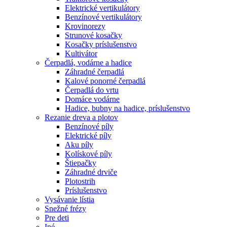
Elektrické vertikulátory
Benzínové vertikulátory
Krovinorezy
Strunové kosačky
Kosačky príslušenstvo
Kultivátor
Čerpadlá, vodárne a hadice
Záhradné čerpadlá
Kalové ponorné čerpadlá
Čerpadlá do vrtu
Domáce vodárne
Hadice, bubny na hadice, príslušenstvo
Rezanie dreva a plotov
Benzínové píly
Elektrické píly
Aku píly
Kolískové píly
Štiepačky
Záhradné drviče
Plotostrih
Príslušenstvo
Vysávanie lístia
Snežné frézy
Pre deti
Iné