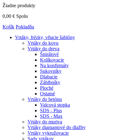
Žiadne produkty
0,00 €
Spolu
Košík
Pokladňa
Vrtáky,
frézky, vŕtacie šablóny
Vrtáky do kovu
Vrtáky do dreva
Špirálové
Kolíkovacie
Na konfirmáty
Sukovníky
Dlabacie
Záhlbníky
Ploché
Ostatné
Vrtáky do betónu
Valcová stopka
SDS - Plus
SDS - Max
Vrtáky do muriva
Vrtáky diamantové do dlažby
Vrtáky vykružovacie
Sady vrtákov