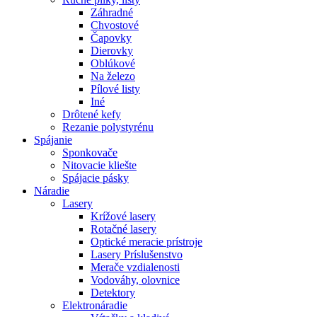
Záhradné
Chvostové
Čapovky
Dierovky
Oblúkové
Na železo
Pílové listy
Iné
Drôtené kefy
Rezanie polystyrénu
Spájanie
Sponkovače
Nitovacie kliešte
Spájacie pásky
Náradie
Lasery
Krížové lasery
Rotačné lasery
Optické meracie prístroje
Lasery Príslušenstvo
Merače vzdialenosti
Vodováhy, olovnice
Detektory
Elektronáradie