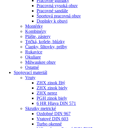
Pracovné gumáky
Pracovná vysoká obuv
Pracovné sandále
Športová pracovná obuv
Doplnky k obuvi
Montérky
Kombinézy
Plášte, zástery
Tričká, košele, blúzky
Čiapky, šiltovky, prilby
Rukavice
Okuliare
Milwaukee obuv
Ostatné
Spojovací
materiál
Vruty
ZHX zinok žltý
ZHX zinok biely
ZHX nerez
PGH zinok biely
6 HR Hlava DIN 571
Skrutky metrické
Ozdobné DIN 967
Vratové DIN 603
Turbo okenné