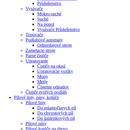
Príslušenstvo
Vysávače
Mokro-suché
Suché
Na popol
Vysávače Príslušenstvo
Tepovače
Podlahové automaty
Odpredajové stroje
Zametacie stroje
Parné čističe
Upratovanie
Čističe na okná
Upratovacie vozíky
Mopy
Metly
Čistenie odpadov
Čističe tvrdých podláh
Pílové
listy, pásy, kotúče
Pílové listy
Do priamočiarych píl
Do chvostových píl
Do lupienkových píl
Pílové pásy
Pílové kotúče na drevo