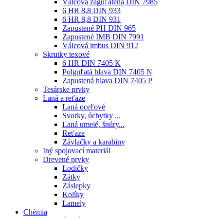
Válcová zaguľatená DIN 7985
6 HR 8,8 DIN 933
6 HR 8,8 DIN 931
Zapustené PH DIN 965
Zapustené IMB DIN 7991
Válcová imbus DIN 912
Skrutky texové
6 HR DIN 7405 K
Polguľatá hlava DIN 7405 N
Zapustená hlava DIN 7405 P
Tesárske prvky
Laná a reťaze
Laná oceľové
Svorky, úchytky ...
Laná umelé, šnúry...
Reťaze
Závlačky a karabiny
Iný spojovací materiál
Drevené prvky
Lodičky
Zátky
Záslepky
Kolíky
Lamely
Chémia