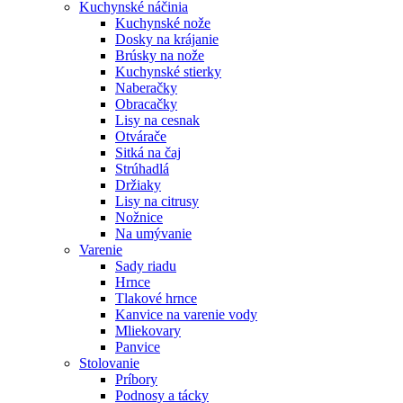
Kuchynské náčinia
Kuchynské nože
Dosky na krájanie
Brúsky na nože
Kuchynské stierky
Naberačky
Obracačky
Lisy na cesnak
Otvárače
Sitká na čaj
Strúhadlá
Držiaky
Lisy na citrusy
Nožnice
Na umývanie
Varenie
Sady riadu
Hrnce
Tlakové hrnce
Kanvice na varenie vody
Mliekovary
Panvice
Stolovanie
Príbory
Podnosy a tácky