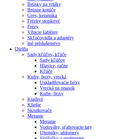
Brúsky na vrtáky
Brúsne kotúče
Gres, keramika
Frézky stopkové
Frézy
Vŕtacie šablóny
Skľučovadla a adaptéry
Iné príslušenstvo
Dielňa
Sady kľúčov, kľúče
Sady kľúčov
Hlavice, račne
Kľúče
Kufre, boxy, vrecká
Uskladňovacie boxy
Vrecká na opasok
Kufre, boxy
Kladivá
Kliešte
Skrutkovače
Meranie
Meranie
Vodováhy, sťahovacie laty
Uholníky, uhlomery
Skúšačky a multimetre