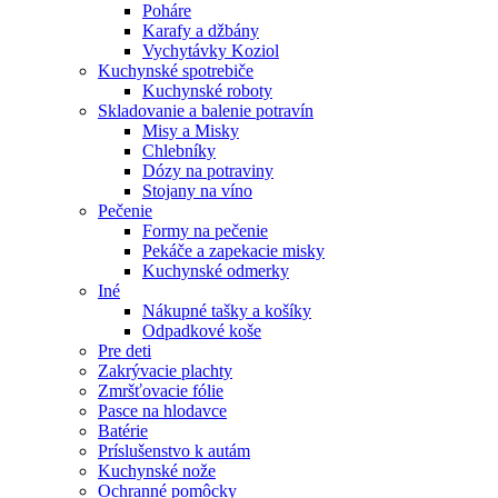
Poháre
Karafy a džbány
Vychytávky Koziol
Kuchynské spotrebiče
Kuchynské roboty
Skladovanie a balenie potravín
Misy a Misky
Chlebníky
Dózy na potraviny
Stojany na víno
Pečenie
Formy na pečenie
Pekáče a zapekacie misky
Kuchynské odmerky
Iné
Nákupné tašky a košíky
Odpadkové koše
Pre deti
Zakrývacie plachty
Zmršťovacie fólie
Pasce na hlodavce
Batérie
Príslušenstvo k autám
Kuchynské nože
Ochranné pomôcky