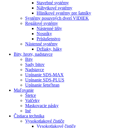
Stavebné systémy
Nábytkové systémy
Hliníkové systémy pre šatníky
Systémy posuvných dverí VIDIEK
Regálové systémy
Nástenné lišty
Nosníky
Príslušenstvo
Nástenné systémy
Držiaky, háky
Bity,
hroty, nadstavce
Bity
Sady bitov
Nadstavce
Upínanie SDS-MAX
Upínanie SDS-PLUS
Upínanie šetsťhran
Maľovanie
Štetce
Valčeky
Maskovacie pásky
Iné
Čistiaca
technika
Vysokotlakové čističe
Vysokotlakové čističe