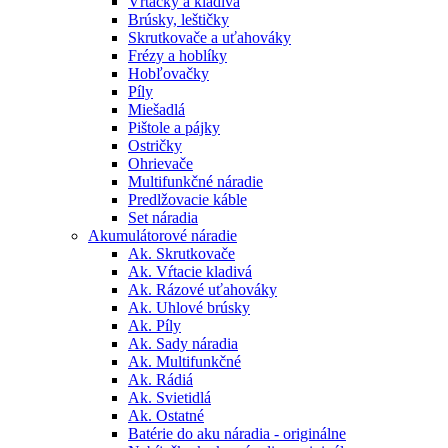
Vŕtačky a kladivá
Brúsky, leštičky
Skrutkovače a uťahováky
Frézy a hoblíky
Hobľovačky
Píly
Miešadlá
Pištole a pájky
Ostričky
Ohrievače
Multifunkčné náradie
Predlžovacie káble
Set náradia
Akumulátorové náradie
Ak. Skrutkovače
Ak. Vŕtacie kladivá
Ak. Rázové uťahováky
Ak. Uhlové brúsky
Ak. Píly
Ak. Sady náradia
Ak. Multifunkčné
Ak. Rádiá
Ak. Svietidlá
Ak. Ostatné
Batérie do aku náradia - originálne