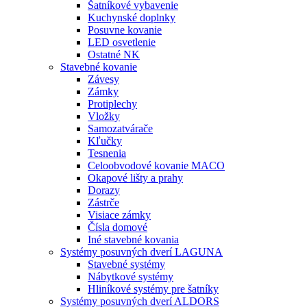
Šatníkové vybavenie
Kuchynské doplnky
Posuvne kovanie
LED osvetlenie
Ostatné NK
Stavebné kovanie
Závesy
Zámky
Protiplechy
Vložky
Samozatvárače
Kľučky
Tesnenia
Celoobvodové kovanie MACO
Okapové lišty a prahy
Dorazy
Zástrče
Visiace zámky
Čísla domové
Iné stavebné kovania
Systémy posuvných dverí LAGUNA
Stavebné systémy
Nábytkové systémy
Hliníkové systémy pre šatníky
Systémy posuvných dverí ALDORS