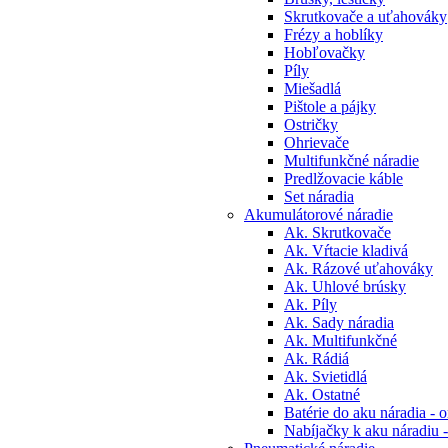
Skrutkovače a uťahováky
Frézy a hoblíky
Hobľovačky
Píly
Miešadlá
Pištole a pájky
Ostričky
Ohrievače
Multifunkčné náradie
Predlžovacie káble
Set náradia
Akumulátorové náradie
Ak. Skrutkovače
Ak. Vŕtacie kladivá
Ak. Rázové uťahováky
Ak. Uhlové brúsky
Ak. Píly
Ak. Sady náradia
Ak. Multifunkčné
Ak. Rádiá
Ak. Svietidlá
Ak. Ostatné
Batérie do aku náradia - o
Nabíjačky k aku náradiu -