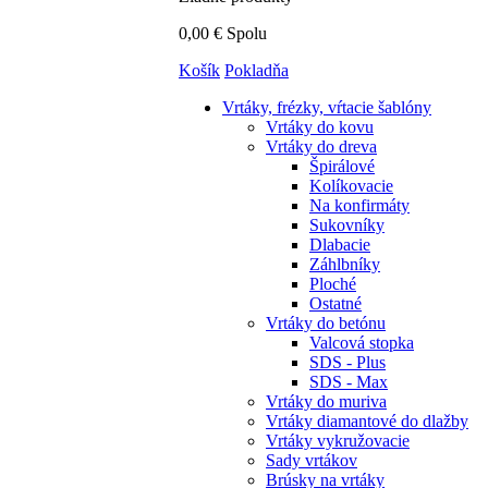
0,00 €
Spolu
Košík
Pokladňa
Vrtáky,
frézky, vŕtacie šablóny
Vrtáky do kovu
Vrtáky do dreva
Špirálové
Kolíkovacie
Na konfirmáty
Sukovníky
Dlabacie
Záhlbníky
Ploché
Ostatné
Vrtáky do betónu
Valcová stopka
SDS - Plus
SDS - Max
Vrtáky do muriva
Vrtáky diamantové do dlažby
Vrtáky vykružovacie
Sady vrtákov
Brúsky na vrtáky