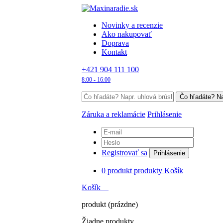
Novinky a recenzie
Ako nakupovať
Doprava
Kontakt
+421 904 111 100
8:00 - 16:00
Záruka a reklamácie
Prihlásenie
Registrovať sa
Prihlásenie
0
produkt
produkty
Košík
Košík
produkt
(prázdne)
Žiadne produkty