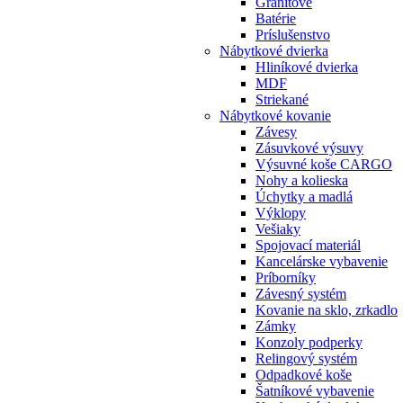
Granitové
Batérie
Príslušenstvo
Nábytkové dvierka
Hliníkové dvierka
MDF
Striekané
Nábytkové kovanie
Závesy
Zásuvkové výsuvy
Výsuvné koše CARGO
Nohy a kolieska
Úchytky a madlá
Výklopy
Vešiaky
Spojovací materiál
Kancelárske vybavenie
Príborníky
Závesný systém
Kovanie na sklo, zrkadlo
Zámky
Konzoly podperky
Relingový systém
Odpadkové koše
Šatníkové vybavenie