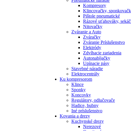
Pneumatické náradie
Kompresory
Klincovačky, sponkovač
Pištole pneumatické
Rázové uťahováky, sekáč
Nitovačky
Zváranie a Auto
Zváračky
Zváranie Príslušenstvo
Elektródy
Zdvíhacie zariadenia
Autonabíjačky
Upínacie pásy
Stavebné náradie
Elektrocentrály
Ku
kompresorom
Klince
Sponky
Koncovky
Regulátory, odlučovače
Hadice, bubny
Iné príslušenstvo
Kovania
a drezy
Kuchynské drezy
Nerezové