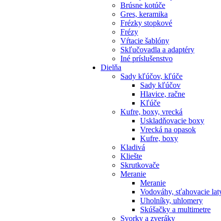
Brúsne kotúče
Gres, keramika
Frézky stopkové
Frézy
Vŕtacie šablóny
Skľučovadla a adaptéry
Iné príslušenstvo
Dielňa
Sady kľúčov, kľúče
Sady kľúčov
Hlavice, račne
Kľúče
Kufre, boxy, vrecká
Uskladňovacie boxy
Vrecká na opasok
Kufre, boxy
Kladivá
Kliešte
Skrutkovače
Meranie
Meranie
Vodováhy, sťahovacie lat
Uholníky, uhlomery
Skúšačky a multimetre
Svorky a zveráky