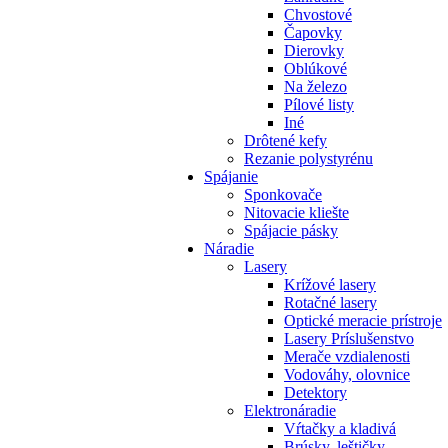
Chvostové
Čapovky
Dierovky
Oblúkové
Na železo
Pílové listy
Iné
Drôtené kefy
Rezanie polystyrénu
Spájanie
Sponkovače
Nitovacie kliešte
Spájacie pásky
Náradie
Lasery
Krížové lasery
Rotačné lasery
Optické meracie prístroje
Lasery Príslušenstvo
Merače vzdialenosti
Vodováhy, olovnice
Detektory
Elektronáradie
Vŕtačky a kladivá
Brúsky, leštičky