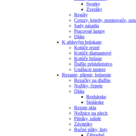
Svorky
Zveráky
Regály
Ceruzy, kriedy, popisovače, oz
Sady náradia
Pracovné lampy
Dláta
K
uhlovým brúskam
Kotúče rezné
Kotúče diamantové
Kotúče brúsne
Ďalšie príslušenstvo
Unášacie taniere
Rezanie,
pílenie, brúsenie
Rezačky na dlažbu
Nožíky, čepele
Dláta
Rezbárske
Stolárske
Reznie skla
Nožnice na plech
Pilníky, rašple
Závitníky
Ručné pílky, listy
Záhradné