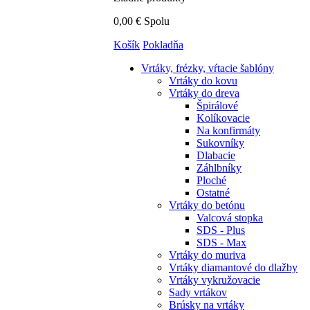
0,00 €
Spolu
Košík
Pokladňa
Vrtáky,
frézky, vŕtacie šablóny
Vrtáky do kovu
Vrtáky do dreva
Špirálové
Kolíkovacie
Na konfirmáty
Sukovníky
Dlabacie
Záhlbníky
Ploché
Ostatné
Vrtáky do betónu
Valcová stopka
SDS - Plus
SDS - Max
Vrtáky do muriva
Vrtáky diamantové do dlažby
Vrtáky vykružovacie
Sady vrtákov
Brúsky na vrtáky