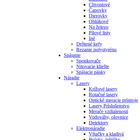
Chvostové
Čapovky
Dierovky
Oblúkové
Na železo
Pílové listy
Iné
Drôtené kefy
Rezanie polystyrénu
Spájanie
Sponkovače
Nitovacie kliešte
Spájacie pásky
Náradie
Lasery
Krížové lasery
Rotačné lasery
Optické meracie prístroje
Lasery Príslušenstvo
Merače vzdialenosti
Vodováhy, olovnice
Detektory
Elektronáradie
Vŕtačky a kladivá
Brúsky, leštičky