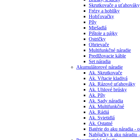
Skrutkovače a uťahováky
Frézy a hoblíky
Hobľovačky
Píly
Miešadlá
Pištole a pájky
Ostričky
Ohrievače
Multifunkčné náradie
Predlžovacie káble
Set náradia
Akumulátorové náradie
Ak. Skrutkovače
Ak. Vŕtacie kladivá
Ak. Rázové uťahováky
Ak. Uhlové brúsky
Ak. Píly
Ak. Sady náradia
Ak. Multifunkčné
Ak. Rádiá
Ak. Svietidlá
Ak. Ostatné
Batérie do aku náradia - o
Nabíjačky k aku náradiu -