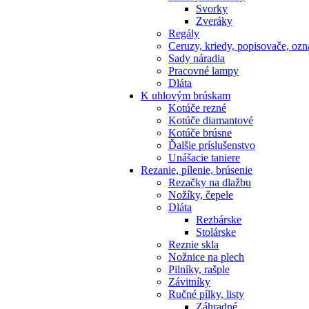
Svorky
Zveráky
Regály
Ceruzy, kriedy, popisovače, oz
Sady náradia
Pracovné lampy
Dláta
K
uhlovým brúskam
Kotúče rezné
Kotúče diamantové
Kotúče brúsne
Ďalšie príslušenstvo
Unášacie taniere
Rezanie,
pílenie, brúsenie
Rezačky na dlažbu
Nožíky, čepele
Dláta
Rezbárske
Stolárske
Reznie skla
Nožnice na plech
Pilníky, rašple
Závitníky
Ručné pílky, listy
Záhradné