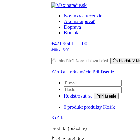
Novinky a recenzie
Ako nakupovať
Doprava
Kontakt
+421 904 111 100
8:00 - 16:00
Záruka a reklamácie
Prihlásenie
Registrovať sa
Prihlásenie
0
produkt
produkty
Košík
Košík
produkt
(prázdne)
Žiadne produkty