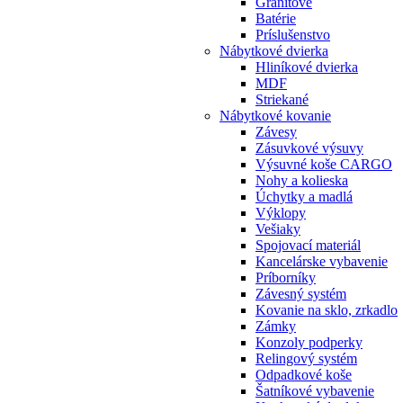
Granitové
Batérie
Príslušenstvo
Nábytkové dvierka
Hliníkové dvierka
MDF
Striekané
Nábytkové kovanie
Závesy
Zásuvkové výsuvy
Výsuvné koše CARGO
Nohy a kolieska
Úchytky a madlá
Výklopy
Vešiaky
Spojovací materiál
Kancelárske vybavenie
Príborníky
Závesný systém
Kovanie na sklo, zrkadlo
Zámky
Konzoly podperky
Relingový systém
Odpadkové koše
Šatníkové vybavenie