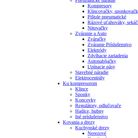
Pneumatické náradie
Kompresory
Klincovačky, sponkovač
Pištole pneumatické
Rázové uťahováky, sekáč
Nitovačky
Zváranie a Auto
Zváračky
Zváranie Príslušenstvo
Elektródy
Zdvíhacie zariadenia
Autonabíjačky
Upínacie pásy
Stavebné náradie
Elektrocentrály
Ku
kompresorom
Klince
Sponky
Koncovky
Regulátory, odlučovače
Hadice, bubny
Iné príslušenstvo
Kovania
a drezy
Kuchynské drezy
Nerezové