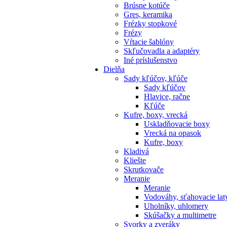
Brúsne kotúče
Gres, keramika
Frézky stopkové
Frézy
Vŕtacie šablóny
Skľučovadla a adaptéry
Iné príslušenstvo
Dielňa
Sady kľúčov, kľúče
Sady kľúčov
Hlavice, račne
Kľúče
Kufre, boxy, vrecká
Uskladňovacie boxy
Vrecká na opasok
Kufre, boxy
Kladivá
Kliešte
Skrutkovače
Meranie
Meranie
Vodováhy, sťahovacie lat
Uholníky, uhlomery
Skúšačky a multimetre
Svorky a zveráky