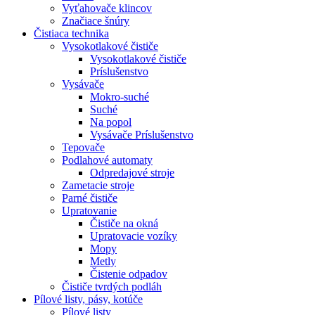
Vyťahovače klincov
Značiace šnúry
Čistiaca
technika
Vysokotlakové čističe
Vysokotlakové čističe
Príslušenstvo
Vysávače
Mokro-suché
Suché
Na popol
Vysávače Príslušenstvo
Tepovače
Podlahové automaty
Odpredajové stroje
Zametacie stroje
Parné čističe
Upratovanie
Čističe na okná
Upratovacie vozíky
Mopy
Metly
Čistenie odpadov
Čističe tvrdých podláh
Pílové
listy, pásy, kotúče
Pílové listy