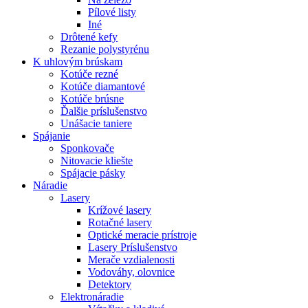
Pílové listy
Iné
Drôtené kefy
Rezanie polystyrénu
K
uhlovým brúskam
Kotúče rezné
Kotúče diamantové
Kotúče brúsne
Ďalšie príslušenstvo
Unášacie taniere
Spájanie
Sponkovače
Nitovacie kliešte
Spájacie pásky
Náradie
Lasery
Krížové lasery
Rotačné lasery
Optické meracie prístroje
Lasery Príslušenstvo
Merače vzdialenosti
Vodováhy, olovnice
Detektory
Elektronáradie