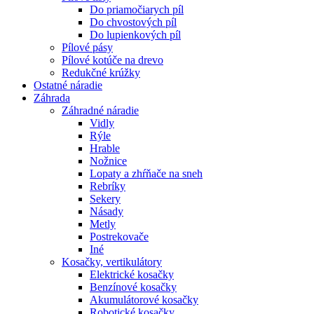
Do priamočiarych píl
Do chvostových píl
Do lupienkových píl
Pílové pásy
Pílové kotúče na drevo
Redukčné krúžky
Ostatné
náradie
Záhrada
Záhradné náradie
Vidly
Rýle
Hrable
Nožnice
Lopaty a zhŕňače na sneh
Rebríky
Sekery
Násady
Metly
Postrekovače
Iné
Kosačky, vertikulátory
Elektrické kosačky
Benzínové kosačky
Akumulátorové kosačky
Robotické kosačky