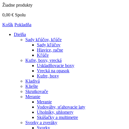
Žiadne produkty
0,00 €
Spolu
Košík
Pokladňa
Dielňa
Sady kľúčov, kľúče
Sady kľúčov
Hlavice, račne
Kľúče
Kufre, boxy, vrecká
Uskladňovacie boxy
Vrecká na opasok
Kufre, boxy
Kladivá
Kliešte
Skrutkovače
Meranie
Meranie
Vodováhy, sťahovacie laty
Uholníky, uhlomery
Skúšačky a multimetre
Svorky a zveráky
Svorky