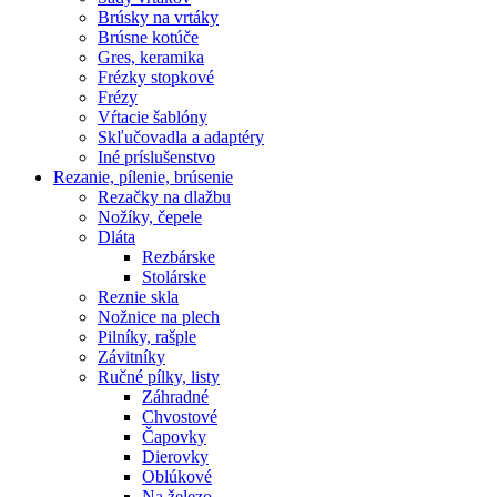
Brúsky na vrtáky
Brúsne kotúče
Gres, keramika
Frézky stopkové
Frézy
Vŕtacie šablóny
Skľučovadla a adaptéry
Iné príslušenstvo
Rezanie,
pílenie, brúsenie
Rezačky na dlažbu
Nožíky, čepele
Dláta
Rezbárske
Stolárske
Reznie skla
Nožnice na plech
Pilníky, rašple
Závitníky
Ručné pílky, listy
Záhradné
Chvostové
Čapovky
Dierovky
Oblúkové
Na železo