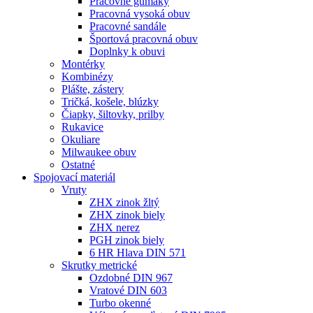
Pracovné gumáky
Pracovná vysoká obuv
Pracovné sandále
Športová pracovná obuv
Doplnky k obuvi
Montérky
Kombinézy
Plášte, zástery
Tričká, košele, blúzky
Čiapky, šiltovky, prilby
Rukavice
Okuliare
Milwaukee obuv
Ostatné
Spojovací
materiál
Vruty
ZHX zinok žltý
ZHX zinok biely
ZHX nerez
PGH zinok biely
6 HR Hlava DIN 571
Skrutky metrické
Ozdobné DIN 967
Vratové DIN 603
Turbo okenné