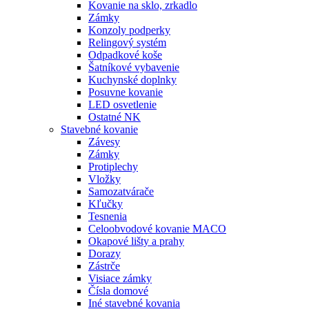
Kovanie na sklo, zrkadlo
Zámky
Konzoly podperky
Relingový systém
Odpadkové koše
Šatníkové vybavenie
Kuchynské doplnky
Posuvne kovanie
LED osvetlenie
Ostatné NK
Stavebné kovanie
Závesy
Zámky
Protiplechy
Vložky
Samozatvárače
Kľučky
Tesnenia
Celoobvodové kovanie MACO
Okapové lišty a prahy
Dorazy
Zástrče
Visiace zámky
Čísla domové
Iné stavebné kovania