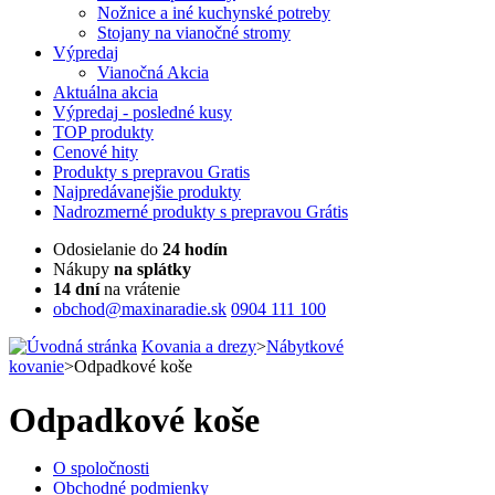
Nožnice a iné kuchynské potreby
Stojany na vianočné stromy
Výpredaj
Vianočná Akcia
Aktuálna
akcia
Výpredaj
- posledné kusy
TOP
produkty
Cenové
hity
Produkty
s prepravou Gratis
Najpredávanejšie
produkty
Nadrozmerné
produkty s prepravou Grátis
Odosielanie do
24 hodín
Nákupy
na splátky
14 dní
na vrátenie
obchod@maxinaradie.sk
0904 111 100
Kovania a drezy
>
Nábytkové
kovanie
>
Odpadkové koše
Odpadkové koše
O spoločnosti
Obchodné podmienky