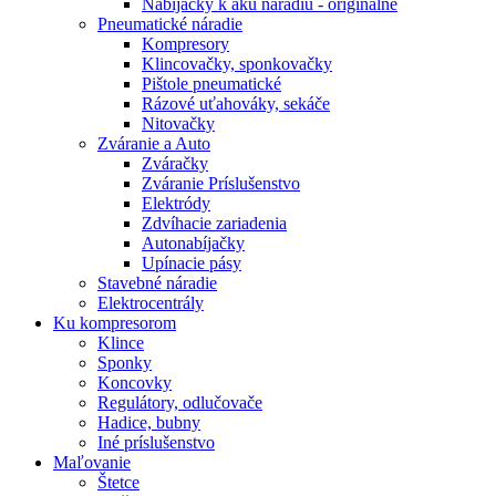
Nabíjačky k aku náradiu - originálne
Pneumatické náradie
Kompresory
Klincovačky, sponkovačky
Pištole pneumatické
Rázové uťahováky, sekáče
Nitovačky
Zváranie a Auto
Zváračky
Zváranie Príslušenstvo
Elektródy
Zdvíhacie zariadenia
Autonabíjačky
Upínacie pásy
Stavebné náradie
Elektrocentrály
Ku
kompresorom
Klince
Sponky
Koncovky
Regulátory, odlučovače
Hadice, bubny
Iné príslušenstvo
Maľovanie
Štetce