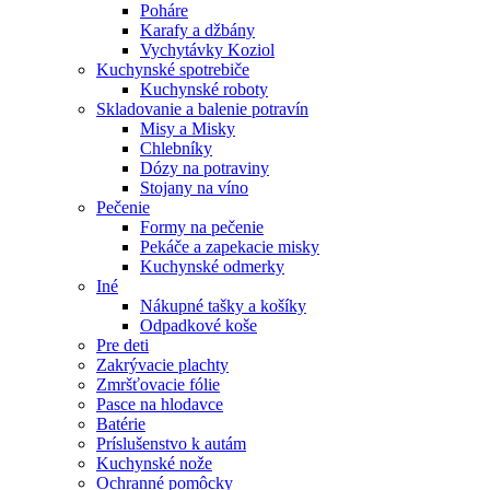
Poháre
Karafy a džbány
Vychytávky Koziol
Kuchynské spotrebiče
Kuchynské roboty
Skladovanie a balenie potravín
Misy a Misky
Chlebníky
Dózy na potraviny
Stojany na víno
Pečenie
Formy na pečenie
Pekáče a zapekacie misky
Kuchynské odmerky
Iné
Nákupné tašky a košíky
Odpadkové koše
Pre deti
Zakrývacie plachty
Zmršťovacie fólie
Pasce na hlodavce
Batérie
Príslušenstvo k autám
Kuchynské nože
Ochranné pomôcky