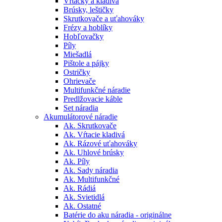
Vŕtačky a kladivá
Brúsky, leštičky
Skrutkovače a uťahováky
Frézy a hoblíky
Hobľovačky
Píly
Miešadlá
Pištole a pájky
Ostričky
Ohrievače
Multifunkčné náradie
Predlžovacie káble
Set náradia
Akumulátorové náradie
Ak. Skrutkovače
Ak. Vŕtacie kladivá
Ak. Rázové uťahováky
Ak. Uhlové brúsky
Ak. Píly
Ak. Sady náradia
Ak. Multifunkčné
Ak. Rádiá
Ak. Svietidlá
Ak. Ostatné
Batérie do aku náradia - originálne