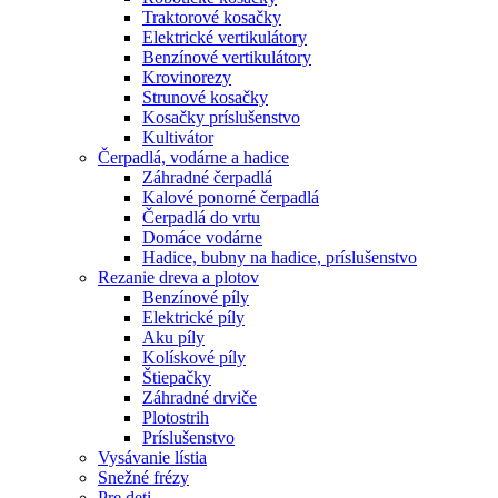
Traktorové kosačky
Elektrické vertikulátory
Benzínové vertikulátory
Krovinorezy
Strunové kosačky
Kosačky príslušenstvo
Kultivátor
Čerpadlá, vodárne a hadice
Záhradné čerpadlá
Kalové ponorné čerpadlá
Čerpadlá do vrtu
Domáce vodárne
Hadice, bubny na hadice, príslušenstvo
Rezanie dreva a plotov
Benzínové píly
Elektrické píly
Aku píly
Kolískové píly
Štiepačky
Záhradné drviče
Plotostrih
Príslušenstvo
Vysávanie lístia
Snežné frézy
Pre deti