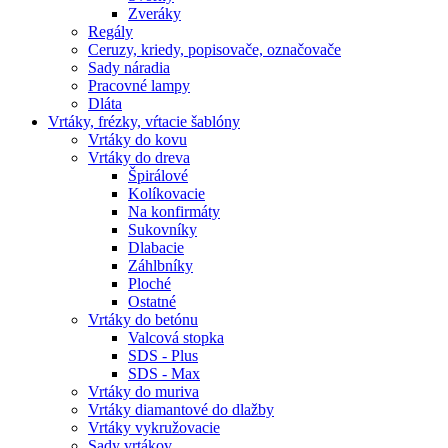
Zveráky
Regály
Ceruzy, kriedy, popisovače, označovače
Sady náradia
Pracovné lampy
Dláta
Vrtáky,
frézky, vŕtacie šablóny
Vrtáky do kovu
Vrtáky do dreva
Špirálové
Kolíkovacie
Na konfirmáty
Sukovníky
Dlabacie
Záhlbníky
Ploché
Ostatné
Vrtáky do betónu
Valcová stopka
SDS - Plus
SDS - Max
Vrtáky do muriva
Vrtáky diamantové do dlažby
Vrtáky vykružovacie
Sady vrtákov