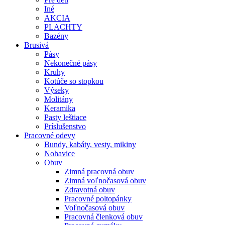
Iné
AKCIA
PLACHTY
Bazény
Brusivá
Pásy
Nekonečné pásy
Kruhy
Kotúče so stopkou
Výseky
Molitány
Keramika
Pasty leštiace
Príslušenstvo
Pracovné
odevy
Bundy, kabáty, vesty, mikiny
Nohavice
Obuv
Zimná pracovná obuv
Zimná voľnočasová obuv
Zdravotná obuv
Pracovné poltopánky
Voľnočasová obuv
Pracovná členková obuv