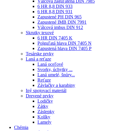
Válcová zaguľatená DIN 7985
6 HR 8,8 DIN 933
6 HR 8,8 DIN 931
Zapustené PH DIN 965
Zapustené IMB DIN 7991
Válcová imbus DIN 912
Skrutky texové
6 HR DIN 7405 K
Polguľatá hlava DIN 7405 N
Zapustená hlava DIN 7405 P
Tesárske prvky
Laná a reťaze
Laná oceľové
Svorky, úchytky ...
Laná umelé, šnúry...
Reťaze
Závlačky a karabiny
Iný spojovací materiál
Drevené prvky
Lodičky
Zátky
Záslepky
Kolíky
Lamely
Chémia