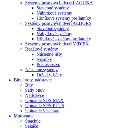
Systémy posuvných dverí LAGUNA
Stavebné systémy
Nábytkové systémy
Hliníkové systémy pre šatníky
Systémy posuvných dverí ALDORS
Stavebné systémy
Nábytkové systémy
Hliníkové systémy pre šatníky
Systémy posuvných dverí VIDIEK
Regálové systémy
Nástenné lišty
Nosníky
Príslušenstvo
Nástenné systémy
Držiaky, háky
Bity,
hroty, nadstavce
Bity
Sady bitov
Nadstavce
Upínanie SDS-MAX
Upínanie SDS-PLUS
Upínanie šetsťhran
Murovanie
Špachtle
Sekáče