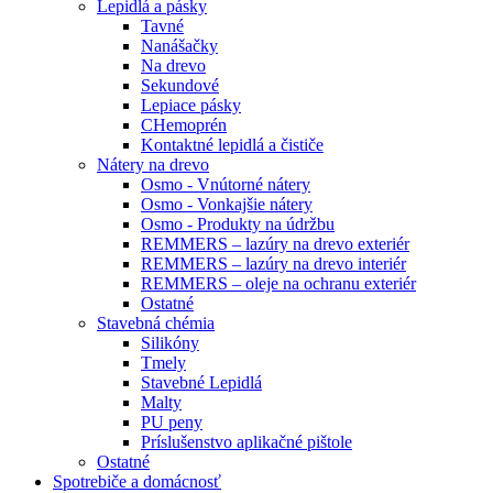
Lepidlá a pásky
Tavné
Nanášačky
Na drevo
Sekundové
Lepiace pásky
CHemoprén
Kontaktné lepidlá a čističe
Nátery na drevo
Osmo - Vnútorné nátery
Osmo - Vonkajšie nátery
Osmo - Produkty na údržbu
REMMERS – lazúry na drevo exteriér
REMMERS – lazúry na drevo interiér
REMMERS – oleje na ochranu exteriér
Ostatné
Stavebná chémia
Silikóny
Tmely
Stavebné Lepidlá
Malty
PU peny
Príslušenstvo aplikačné pištole
Ostatné
Spotrebiče
a domácnosť