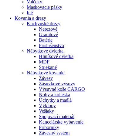
Valčeky
Maskovacie pásky
Iné
Kovania
a drezy
Kuchynské drezy
Nerezové
Granitové
Batérie
Príslušenstvo
Nábytkové dvierka
Hliníkové dvierka
MDF
Striekané
Nábytkové kovanie
Závesy
Zásuvkové výsuvy
Výsuvné koše CARGO
Nohy a kolieska
Úchytky a madlá
Výklopy
Vešiaky
Spojovací materiál
Kancelárske vybavenie
Príborníky
Závesný systém