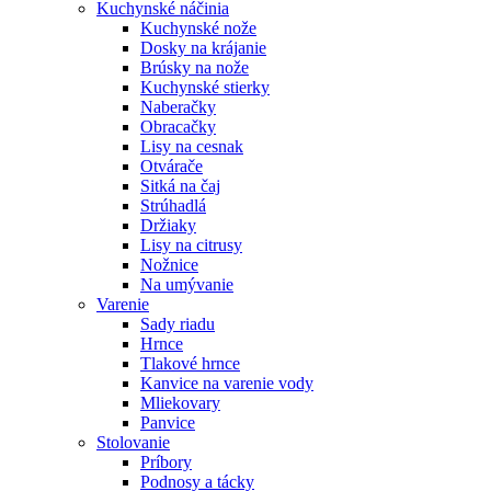
Kuchynské náčinia
Kuchynské nože
Dosky na krájanie
Brúsky na nože
Kuchynské stierky
Naberačky
Obracačky
Lisy na cesnak
Otvárače
Sitká na čaj
Strúhadlá
Držiaky
Lisy na citrusy
Nožnice
Na umývanie
Varenie
Sady riadu
Hrnce
Tlakové hrnce
Kanvice na varenie vody
Mliekovary
Panvice
Stolovanie
Príbory
Podnosy a tácky