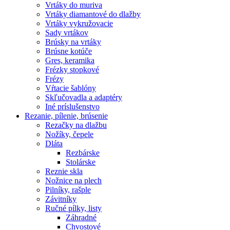
Vrtáky do muriva
Vrtáky diamantové do dlažby
Vrtáky vykružovacie
Sady vrtákov
Brúsky na vrtáky
Brúsne kotúče
Gres, keramika
Frézky stopkové
Frézy
Vŕtacie šablóny
Skľučovadla a adaptéry
Iné príslušenstvo
Rezanie,
pílenie, brúsenie
Rezačky na dlažbu
Nožíky, čepele
Dláta
Rezbárske
Stolárske
Reznie skla
Nožnice na plech
Pilníky, rašple
Závitníky
Ručné pílky, listy
Záhradné
Chvostové