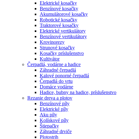
Elektrické kosačky
Benzínové kosačky
Akumulátorové kosačky
Robotické kosačky
Traktorové kosačky
Elektrické vertikulátory
Benzínové vertikulátory
Krovinorezy
Strunové kosačky
Kosačky príslušenstvo
Kultivátor
Čerpadlá, vodárne a hadice
Záhradné čerpadlá
Kalové ponorné čerpadlá
Čerpadlá do vrtu
Domáce vodárne
Hadice, bubny na hadice, príslušenstvo
Rezanie dreva a plotov
Benzínové píly
Elektrické píly
Aku píly
Kolískové píly
Štiepačky
Záhradné drviče
Plotostrih