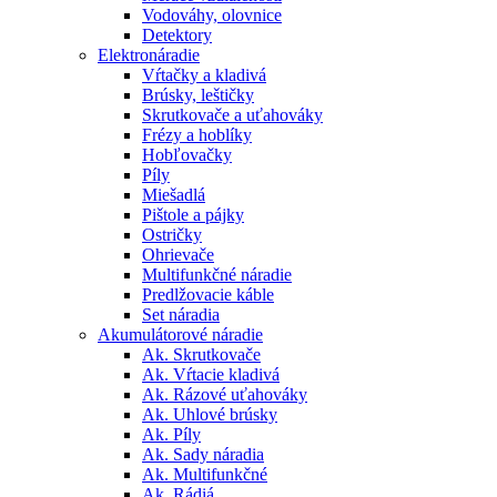
Vodováhy, olovnice
Detektory
Elektronáradie
Vŕtačky a kladivá
Brúsky, leštičky
Skrutkovače a uťahováky
Frézy a hoblíky
Hobľovačky
Píly
Miešadlá
Pištole a pájky
Ostričky
Ohrievače
Multifunkčné náradie
Predlžovacie káble
Set náradia
Akumulátorové náradie
Ak. Skrutkovače
Ak. Vŕtacie kladivá
Ak. Rázové uťahováky
Ak. Uhlové brúsky
Ak. Píly
Ak. Sady náradia
Ak. Multifunkčné
Ak. Rádiá