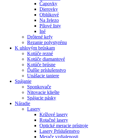
Čapovky
Dierovky
Oblúkové
Na železo
Pílové listy
Iné
Drôtené kefy
Rezanie polystyrénu
K
uhlovým brúskam
Kotúče rezné
Kotúče diamantové
Kotúče brúsne
Ďalšie príslušenstvo
Unášacie taniere
Spájanie
Sponkovače
Nitovacie kliešte
Spájacie pásky
Náradie
Lasery
Krížové lasery
Rotačné lasery
Optické meracie prístroje
Lasery Príslušenstvo
Merače vzdialenosti