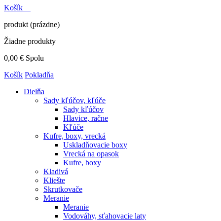
Košík
produkt
(prázdne)
Žiadne produkty
0,00 €
Spolu
Košík
Pokladňa
Dielňa
Sady kľúčov, kľúče
Sady kľúčov
Hlavice, račne
Kľúče
Kufre, boxy, vrecká
Uskladňovacie boxy
Vrecká na opasok
Kufre, boxy
Kladivá
Kliešte
Skrutkovače
Meranie
Meranie
Vodováhy, sťahovacie laty