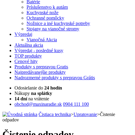
Batérie
Príslušenstvo k autám
Kuchynské nože
Ochranné pomôcky
Nožnice a iné kuchynské potreby
Stojany na vianočné stromy
Výpredaj
Vianočná Akcia
Aktuálna
akcia
Výpredaj
- posledné kusy
TOP
produkty
Cenové
hity
Produkty
s prepravou Gratis
Najpredávanejšie
produkty
Nadrozmerné
produkty s prepravou Grátis
Odosielanie do
24 hodín
Nákupy
na splátky
14 dní
na vrátenie
obchod@maxinaradie.sk
0904 111 100
Čistiaca technika
>
Upratovanie
>
Čistenie
odpadov
Čistenie odpadov