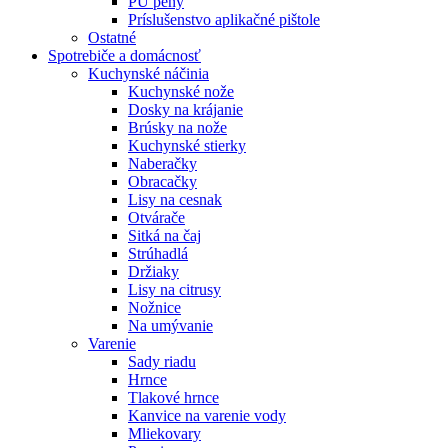
PU peny
Príslušenstvo aplikačné pištole
Ostatné
Spotrebiče
a domácnosť
Kuchynské náčinia
Kuchynské nože
Dosky na krájanie
Brúsky na nože
Kuchynské stierky
Naberačky
Obracačky
Lisy na cesnak
Otvárače
Sitká na čaj
Strúhadlá
Držiaky
Lisy na citrusy
Nožnice
Na umývanie
Varenie
Sady riadu
Hrnce
Tlakové hrnce
Kanvice na varenie vody
Mliekovary