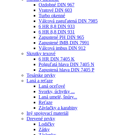
Ozdobné DIN 967
Vratové DIN 603
Turbo okenné
Válcová zaguľatená DIN 7985
6 HR 8,8 DIN 933
6 HR 8,8 DIN 931
Zapustené PH DIN 965
Zapustené IMB DIN 7991
Válcová imbus DIN 912
Skrutky texové
6 HR DIN 7405 K
Polguľatá hlava DIN 7405 N
Zapustená hlava DIN 7405 P
Tesárske prvky
Laná a reťaze
Laná oceľové
Svorky, úchytky ...
Laná umelé, šnúry...
Reťaze
Závlačky a karabiny
Iný spojovací materiál
Drevené prvky
Lodičky
Zátky
Záslepky