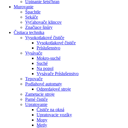
Upínanie šetsťhran
Murovanie
Špachtle
Sekáče
Vyťahovače klincov
Značiace šnúry
Čistiaca
technika
Vysokotlakové čističe
Vysokotlakové čističe
Príslušenstvo
Vysávače
Mokro-suché
Suché
Na popol
Vysávače Príslušenstvo
Tepovače
Podlahové automaty
Odpredajové stroje
Zametacie stroje
Parné čističe
Upratovanie
Čističe na okná
Upratovacie vozíky
Mopy
Metly