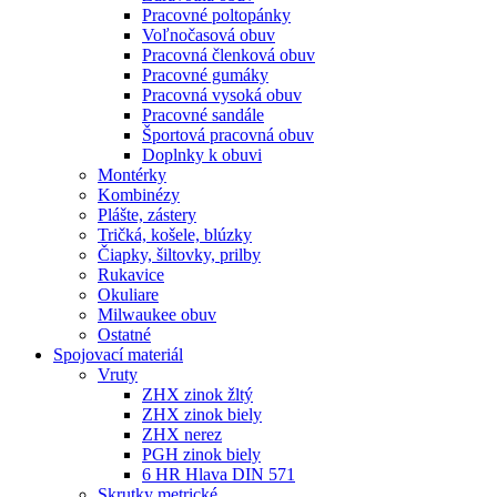
Pracovné poltopánky
Voľnočasová obuv
Pracovná členková obuv
Pracovné gumáky
Pracovná vysoká obuv
Pracovné sandále
Športová pracovná obuv
Doplnky k obuvi
Montérky
Kombinézy
Plášte, zástery
Tričká, košele, blúzky
Čiapky, šiltovky, prilby
Rukavice
Okuliare
Milwaukee obuv
Ostatné
Spojovací
materiál
Vruty
ZHX zinok žltý
ZHX zinok biely
ZHX nerez
PGH zinok biely
6 HR Hlava DIN 571
Skrutky metrické