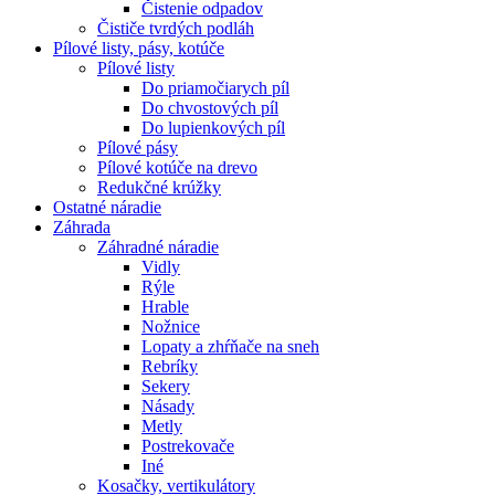
Čistenie odpadov
Čističe tvrdých podláh
Pílové
listy, pásy, kotúče
Pílové listy
Do priamočiarych píl
Do chvostových píl
Do lupienkových píl
Pílové pásy
Pílové kotúče na drevo
Redukčné krúžky
Ostatné
náradie
Záhrada
Záhradné náradie
Vidly
Rýle
Hrable
Nožnice
Lopaty a zhŕňače na sneh
Rebríky
Sekery
Násady
Metly
Postrekovače
Iné
Kosačky, vertikulátory