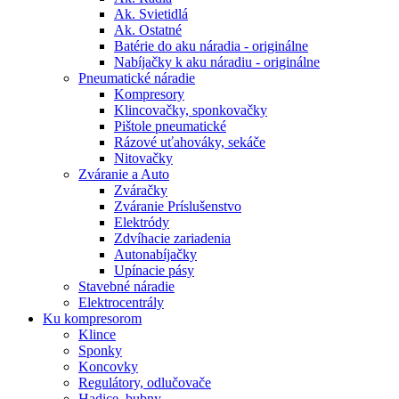
Ak. Svietidlá
Ak. Ostatné
Batérie do aku náradia - originálne
Nabíjačky k aku náradiu - originálne
Pneumatické náradie
Kompresory
Klincovačky, sponkovačky
Pištole pneumatické
Rázové uťahováky, sekáče
Nitovačky
Zváranie a Auto
Zváračky
Zváranie Príslušenstvo
Elektródy
Zdvíhacie zariadenia
Autonabíjačky
Upínacie pásy
Stavebné náradie
Elektrocentrály
Ku
kompresorom
Klince
Sponky
Koncovky
Regulátory, odlučovače
Hadice, bubny