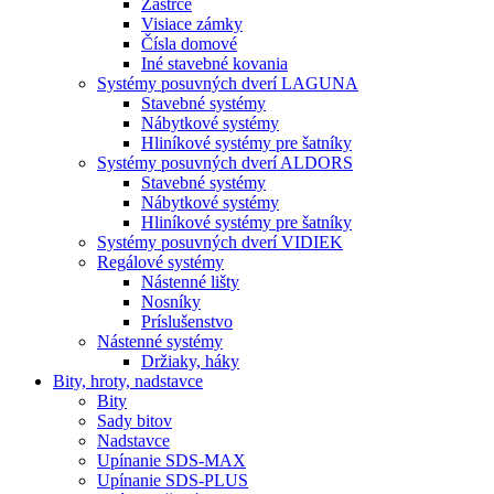
Zástrče
Visiace zámky
Čísla domové
Iné stavebné kovania
Systémy posuvných dverí LAGUNA
Stavebné systémy
Nábytkové systémy
Hliníkové systémy pre šatníky
Systémy posuvných dverí ALDORS
Stavebné systémy
Nábytkové systémy
Hliníkové systémy pre šatníky
Systémy posuvných dverí VIDIEK
Regálové systémy
Nástenné lišty
Nosníky
Príslušenstvo
Nástenné systémy
Držiaky, háky
Bity,
hroty, nadstavce
Bity
Sady bitov
Nadstavce
Upínanie SDS-MAX
Upínanie SDS-PLUS