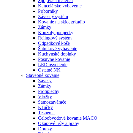
Spojovací materiál
Kancelárske vybavenie
Príborníky
Závesný systém
Kovanie na sklo, zrkadlo
Zámky
Konzoly podperky
Relingový systém
Odpadkové koše
Šatníkové vybavenie
Kuchynské doplnky
Posuvne kovanie
LED osvetlenie
Ostatné NK
Stavebné kovanie
Závesy
Zámky
Protiplechy
Vložky
Samozatvárače
Kľučky
Tesnenia
Celoobvodové kovanie MACO
Okapové lišty a prahy
Dorazy