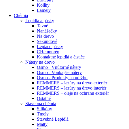
Kolíky
Lamely
Chémia
Lepidlá a pásky
Tavné
Nanášačky
Na drevo
Sekundové
Lepiace pásky
CHemoprén
Kontaktné lepidlá a čističe
Nátery na drevo
Osmo - Vnútorné nátery
Osmo - Vonkajšie nátery
Osmo - Produkty na údržbu
REMMERS – lazúry na drevo exteriér
REMMERS – lazúry na drevo interiér
REMMERS – oleje na ochranu exteriér
Ostatné
Stavebná chémia
Silikóny
Tmely
Stavebné Lepidlá
Malty