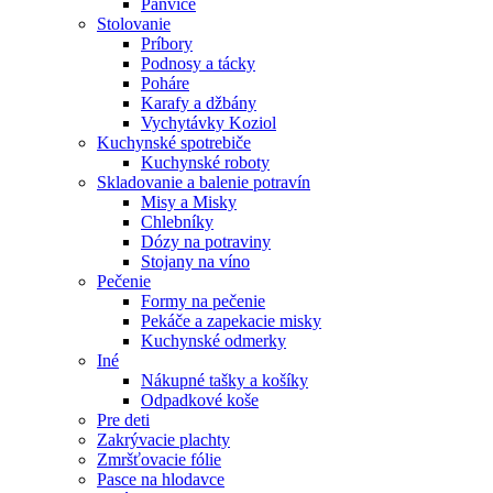
Panvice
Stolovanie
Príbory
Podnosy a tácky
Poháre
Karafy a džbány
Vychytávky Koziol
Kuchynské spotrebiče
Kuchynské roboty
Skladovanie a balenie potravín
Misy a Misky
Chlebníky
Dózy na potraviny
Stojany na víno
Pečenie
Formy na pečenie
Pekáče a zapekacie misky
Kuchynské odmerky
Iné
Nákupné tašky a košíky
Odpadkové koše
Pre deti
Zakrývacie plachty
Zmršťovacie fólie
Pasce na hlodavce