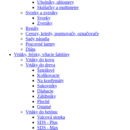
Uholníky, uhlomery
Skúšačky a multimetre
Svorky a zveráky
Svorky
Zveráky
Regály
Ceruzy, kriedy, popisovače, označovače
Sady náradia
Pracovné lampy
Dláta
Vrtáky,
frézky, vŕtacie šablóny
Vrtáky do kovu
Vrtáky do dreva
Špirálové
Kolíkovacie
Na konfirmáty
Sukovníky
Dlabacie
Záhlbníky
Ploché
Ostatné
Vrtáky do betónu
Valcová stopka
SDS - Plus
SDS - Max