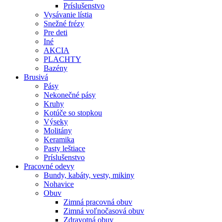
Príslušenstvo
Vysávanie lístia
Snežné frézy
Pre deti
Iné
AKCIA
PLACHTY
Bazény
Brusivá
Pásy
Nekonečné pásy
Kruhy
Kotúče so stopkou
Výseky
Molitány
Keramika
Pasty leštiace
Príslušenstvo
Pracovné
odevy
Bundy, kabáty, vesty, mikiny
Nohavice
Obuv
Zimná pracovná obuv
Zimná voľnočasová obuv
Zdravotná obuv