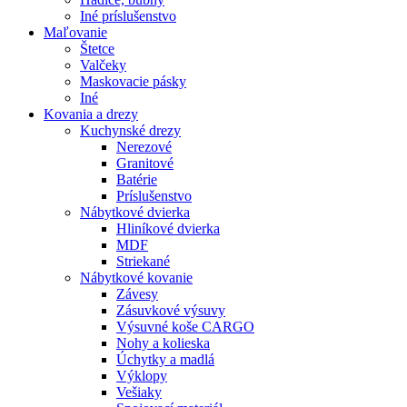
Iné príslušenstvo
Maľovanie
Štetce
Valčeky
Maskovacie pásky
Iné
Kovania
a drezy
Kuchynské drezy
Nerezové
Granitové
Batérie
Príslušenstvo
Nábytkové dvierka
Hliníkové dvierka
MDF
Striekané
Nábytkové kovanie
Závesy
Zásuvkové výsuvy
Výsuvné koše CARGO
Nohy a kolieska
Úchytky a madlá
Výklopy
Vešiaky