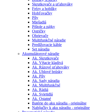
Skrutkovače a uťahováky
Frézy a hoblíky
Hobľovačky
Píly
Miešadlá
Pištole a pájky
Ostričky
Ohrievače
Multifunkčné náradie
Predlžovacie káble
Set náradia
Akumulátorové náradie
Ak. Skrutkovače
Ak. Vŕtacie kladivá
Ak. Rázové uťahováky
Ak. Uhlové brúsky
Ak. Píly
Ak. Sady náradia
Ak. Multifunkčné
Ak. Rádiá
Ak. Svietidlá
Ak. Ostatné
Batérie do aku náradia - originálne
Nabíjačky k aku náradiu - originálne