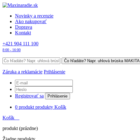
Novinky a recenzie
Ako nakupovať
Doprava
Kontakt
+421 904 111 100
8:00 - 16:00
Záruka a reklamácie
Prihlásenie
Registrovať sa
Prihlásenie
0
produkt
produkty
Košík
Košík
produkt
(prázdne)
Žiadne produkty