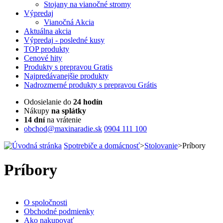
Stojany na vianočné stromy
Výpredaj
Vianočná Akcia
Aktuálna
akcia
Výpredaj
- posledné kusy
TOP
produkty
Cenové
hity
Produkty
s prepravou Gratis
Najpredávanejšie
produkty
Nadrozmerné
produkty s prepravou Grátis
Odosielanie do
24 hodín
Nákupy
na splátky
14 dní
na vrátenie
obchod@maxinaradie.sk
0904 111 100
Spotrebiče a domácnosť
>
Stolovanie
>
Príbory
Príbory
O spoločnosti
Obchodné podmienky
Ako nakupovať