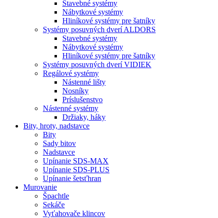
Stavebné systémy
Nábytkové systémy
Hliníkové systémy pre šatníky
Systémy posuvných dverí ALDORS
Stavebné systémy
Nábytkové systémy
Hliníkové systémy pre šatníky
Systémy posuvných dverí VIDIEK
Regálové systémy
Nástenné lišty
Nosníky
Príslušenstvo
Nástenné systémy
Držiaky, háky
Bity,
hroty, nadstavce
Bity
Sady bitov
Nadstavce
Upínanie SDS-MAX
Upínanie SDS-PLUS
Upínanie šetsťhran
Murovanie
Špachtle
Sekáče
Vyťahovače klincov