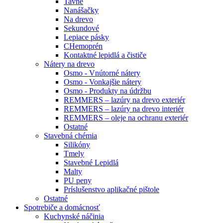
Tavné
Nanášačky
Na drevo
Sekundové
Lepiace pásky
CHemoprén
Kontaktné lepidlá a čističe
Nátery na drevo
Osmo - Vnútorné nátery
Osmo - Vonkajšie nátery
Osmo - Produkty na údržbu
REMMERS – lazúry na drevo exteriér
REMMERS – lazúry na drevo interiér
REMMERS – oleje na ochranu exteriér
Ostatné
Stavebná chémia
Silikóny
Tmely
Stavebné Lepidlá
Malty
PU peny
Príslušenstvo aplikačné pištole
Ostatné
Spotrebiče
a domácnosť
Kuchynské náčinia