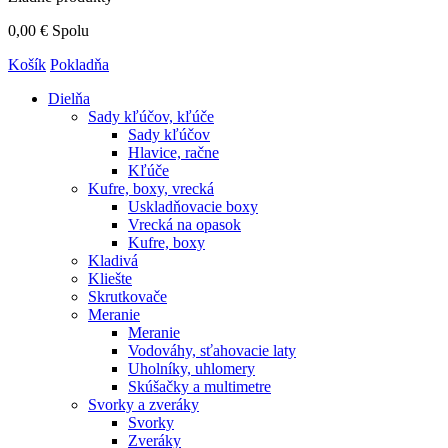
0,00 €
Spolu
Košík
Pokladňa
Dielňa
Sady kľúčov, kľúče
Sady kľúčov
Hlavice, račne
Kľúče
Kufre, boxy, vrecká
Uskladňovacie boxy
Vrecká na opasok
Kufre, boxy
Kladivá
Kliešte
Skrutkovače
Meranie
Meranie
Vodováhy, sťahovacie laty
Uholníky, uhlomery
Skúšačky a multimetre
Svorky a zveráky
Svorky
Zveráky