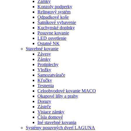
Zámky
Konzoly podperky
Relingový systém
Odpadkové koše
Šatníkové vybavenie
Kuchynské doplnky
Posuvne kovanie
LED osvetlenie
Ostatné NK
Stavebné kovanie
Závesy
Zámky
Protiplechy
Vložky
Samozatvárače
Kľučky
Tesnenia
Celoobvodové kovanie MACO
Okapové lišty a prahy
Dorazy
Zástrče
Visiace zámky
Čísla domové
Iné stavebné kovania
Systémy posuvných dverí LAGUNA