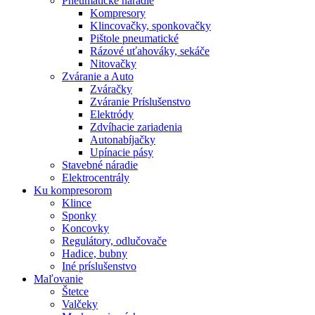
Pneumatické náradie
Kompresory
Klincovačky, sponkovačky
Pištole pneumatické
Rázové uťahováky, sekáče
Nitovačky
Zváranie a Auto
Zváračky
Zváranie Príslušenstvo
Elektródy
Zdvíhacie zariadenia
Autonabíjačky
Upínacie pásy
Stavebné náradie
Elektrocentrály
Ku
kompresorom
Klince
Sponky
Koncovky
Regulátory, odlučovače
Hadice, bubny
Iné príslušenstvo
Maľovanie
Štetce
Valčeky