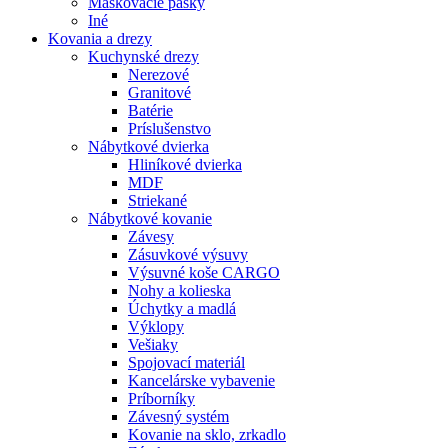
Maskovacie pásky
Iné
Kovania
a drezy
Kuchynské drezy
Nerezové
Granitové
Batérie
Príslušenstvo
Nábytkové dvierka
Hliníkové dvierka
MDF
Striekané
Nábytkové kovanie
Závesy
Zásuvkové výsuvy
Výsuvné koše CARGO
Nohy a kolieska
Úchytky a madlá
Výklopy
Vešiaky
Spojovací materiál
Kancelárske vybavenie
Príborníky
Závesný systém
Kovanie na sklo, zrkadlo