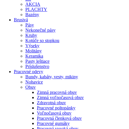
AKCIA
PLACHTY
Bazény
Brusivá
Pásy
Nekonečné pásy
Kruhy
Kotúče so stopkou
Výseky
Molitány
Keramika
Pasty leštiace
Príslušenstvo
Pracovné
odevy
Bundy, kabáty, vesty, mikiny
Nohavice
Obuv
Zimná pracovná obuv
Zimná voľnočasová obuv
Zdravotná obuv
Pracovné poltopánky
Voľnočasová obuv
Pracovná členková obuv
Pracovné gumáky
Pracovná vysoká obuv