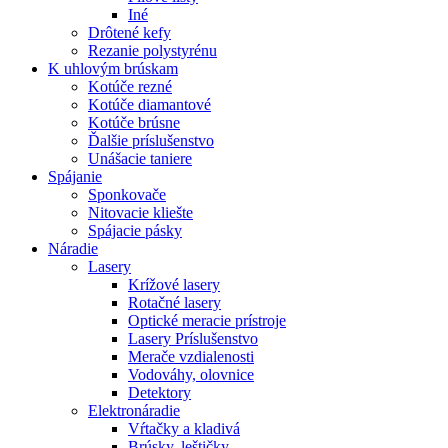
Iné
Drôtené kefy
Rezanie polystyrénu
K
uhlovým brúskam
Kotúče rezné
Kotúče diamantové
Kotúče brúsne
Ďalšie príslušenstvo
Unášacie taniere
Spájanie
Sponkovače
Nitovacie kliešte
Spájacie pásky
Náradie
Lasery
Krížové lasery
Rotačné lasery
Optické meracie prístroje
Lasery Príslušenstvo
Merače vzdialenosti
Vodováhy, olovnice
Detektory
Elektronáradie
Vŕtačky a kladivá
Brúsky, leštičky