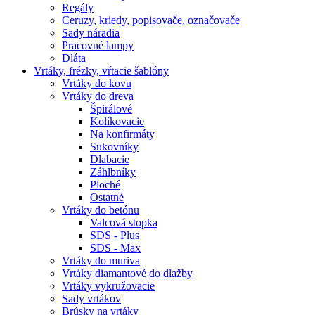
Regály
Ceruzy, kriedy, popisovače, označovače
Sady náradia
Pracovné lampy
Dláta
Vrtáky,
frézky, vŕtacie šablóny
Vrtáky do kovu
Vrtáky do dreva
Špirálové
Kolíkovacie
Na konfirmáty
Sukovníky
Dlabacie
Záhlbníky
Ploché
Ostatné
Vrtáky do betónu
Valcová stopka
SDS - Plus
SDS - Max
Vrtáky do muriva
Vrtáky diamantové do dlažby
Vrtáky vykružovacie
Sady vrtákov
Brúsky na vrtáky