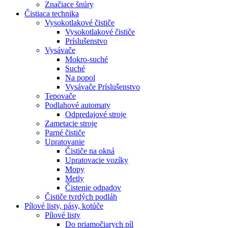
Značiace šnúry
Čistiaca
technika
Vysokotlakové čističe
Vysokotlakové čističe
Príslušenstvo
Vysávače
Mokro-suché
Suché
Na popol
Vysávače Príslušenstvo
Tepovače
Podlahové automaty
Odpredajové stroje
Zametacie stroje
Parné čističe
Upratovanie
Čističe na okná
Upratovacie vozíky
Mopy
Metly
Čistenie odpadov
Čističe tvrdých podláh
Pílové
listy, pásy, kotúče
Pílové listy
Do priamočiarych píl