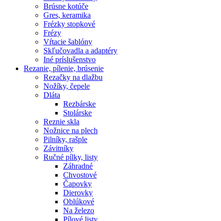
Brúsne kotúče
Gres, keramika
Frézky stopkové
Frézy
Vŕtacie šablóny
Skľučovadla a adaptéry
Iné príslušenstvo
Rezanie,
pílenie, brúsenie
Rezačky na dlažbu
Nožíky, čepele
Dláta
Rezbárske
Stolárske
Reznie skla
Nožnice na plech
Pilníky, rašple
Závitníky
Ručné pílky, listy
Záhradné
Chvostové
Čapovky
Dierovky
Oblúkové
Na železo
Pílové listy