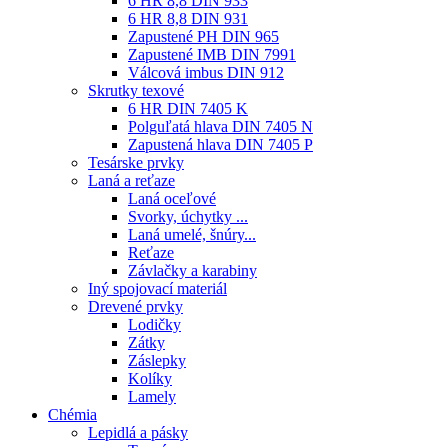
6 HR 8,8 DIN 933
6 HR 8,8 DIN 931
Zapustené PH DIN 965
Zapustené IMB DIN 7991
Válcová imbus DIN 912
Skrutky texové
6 HR DIN 7405 K
Polguľatá hlava DIN 7405 N
Zapustená hlava DIN 7405 P
Tesárske prvky
Laná a reťaze
Laná oceľové
Svorky, úchytky ...
Laná umelé, šnúry...
Reťaze
Závlačky a karabiny
Iný spojovací materiál
Drevené prvky
Lodičky
Zátky
Záslepky
Kolíky
Lamely
Chémia
Lepidlá a pásky