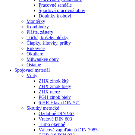
Pracovné sandále
Športová pracovná obuv
Doplnky k obuvi
Montérky
Kombinézy
Plášte, zástery
Tričká, košele, blúzky
Čiapky, šiltovky, prilby
Rukavice
Okuliare
Milwaukee obuv
Ostatné
Spojovací
materiál
Vruty
ZHX zinok žltý
ZHX zinok biely
ZHX nerez
PGH zinok biely
6 HR Hlava DIN 571
Skrutky metrické
Ozdobné DIN 967
Vratové DIN 603
Turbo okenné
Válcová zaguľatená DIN 7985