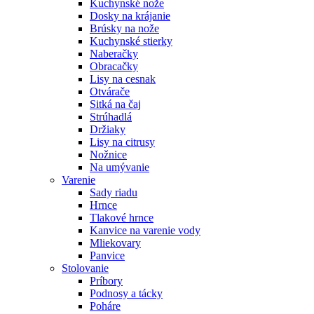
Kuchynské nože
Dosky na krájanie
Brúsky na nože
Kuchynské stierky
Naberačky
Obracačky
Lisy na cesnak
Otvárače
Sitká na čaj
Strúhadlá
Držiaky
Lisy na citrusy
Nožnice
Na umývanie
Varenie
Sady riadu
Hrnce
Tlakové hrnce
Kanvice na varenie vody
Mliekovary
Panvice
Stolovanie
Príbory
Podnosy a tácky
Poháre