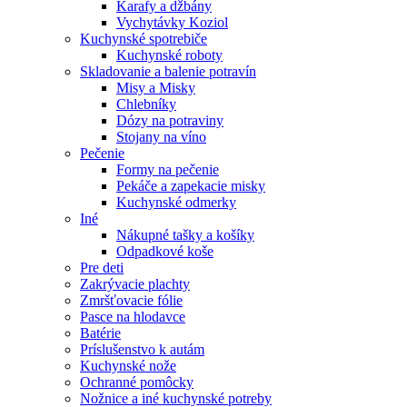
Karafy a džbány
Vychytávky Koziol
Kuchynské spotrebiče
Kuchynské roboty
Skladovanie a balenie potravín
Misy a Misky
Chlebníky
Dózy na potraviny
Stojany na víno
Pečenie
Formy na pečenie
Pekáče a zapekacie misky
Kuchynské odmerky
Iné
Nákupné tašky a košíky
Odpadkové koše
Pre deti
Zakrývacie plachty
Zmršťovacie fólie
Pasce na hlodavce
Batérie
Príslušenstvo k autám
Kuchynské nože
Ochranné pomôcky
Nožnice a iné kuchynské potreby