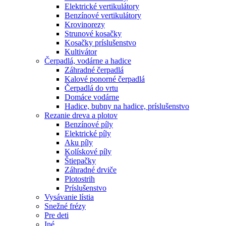
Elektrické vertikulátory
Benzínové vertikulátory
Krovinorezy
Strunové kosačky
Kosačky príslušenstvo
Kultivátor
Čerpadlá, vodárne a hadice
Záhradné čerpadlá
Kalové ponorné čerpadlá
Čerpadlá do vrtu
Domáce vodárne
Hadice, bubny na hadice, príslušenstvo
Rezanie dreva a plotov
Benzínové píly
Elektrické píly
Aku píly
Kolískové píly
Štiepačky
Záhradné drviče
Plotostrih
Príslušenstvo
Vysávanie lístia
Snežné frézy
Pre deti
Iné