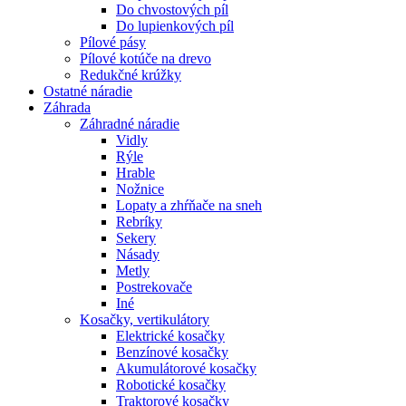
Do chvostových píl
Do lupienkových píl
Pílové pásy
Pílové kotúče na drevo
Redukčné krúžky
Ostatné
náradie
Záhrada
Záhradné náradie
Vidly
Rýle
Hrable
Nožnice
Lopaty a zhŕňače na sneh
Rebríky
Sekery
Násady
Metly
Postrekovače
Iné
Kosačky, vertikulátory
Elektrické kosačky
Benzínové kosačky
Akumulátorové kosačky
Robotické kosačky
Traktorové kosačky