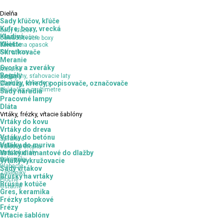
Dielňa
Sady kľúčov, kľúče
Kufre, boxy, vrecká
Sady kľúčov
Kladivá
Hlavice, račne
Uskladňovacie boxy
Kľúče
Kliešte
Vrecká na opasok
Kufre, boxy
Skrutkovače
Meranie
Svorky a zveráky
Meranie
Regály
Vodováhy, sťahovacie laty
Svorky
Uholníky, uhlomery
Ceruzy, kriedy, popisovače, označovače
Zveráky
Skúšačky a multimetre
Sady náradia
Pracovné lampy
Dláta
Vrtáky,
frézky, vŕtacie šablóny
Vrtáky do kovu
Vrtáky do dreva
Vrtáky do betónu
Špirálové
Vrtáky do muriva
Kolíkovacie
Valcová stopka
Na konfirmáty
Vrtáky diamantové do dlažby
SDS - Plus
Sukovníky
SDS - Max
Vrtáky vykružovacie
Dlabacie
Sady vrtákov
Záhlbníky
Brúsky na vrtáky
Ploché
Brúsne kotúče
Ostatné
Gres, keramika
Frézky stopkové
Frézy
Vŕtacie šablóny