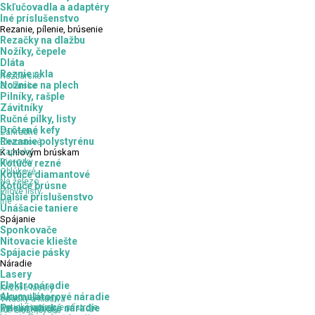
Skľučovadla a adaptéry
Iné príslušenstvo
Rezanie,
pílenie, brúsenie
Rezačky na dlažbu
Nožíky, čepele
Dláta
Reznie skla
Rezbárske
Nožnice na plech
Stolárske
Pilníky, rašple
Závitníky
Ručné pílky, listy
Drôtené kefy
Záhradné
Rezanie polystyrénu
Chvostové
Čapovky
K
uhlovým brúskam
Dierovky
Kotúče rezné
Oblúkové
Kotúče diamantové
Na železo
Kotúče brúsne
Pílové listy
Ďalšie príslušenstvo
Iné
Unášacie taniere
Spájanie
Sponkovače
Nitovacie kliešte
Spájacie pásky
Náradie
Lasery
Elektronáradie
Krížové lasery
Akumulátorové náradie
Rotačné lasery
Vŕtačky a kladivá
Optické meracie prístroje
Pneumatické náradie
Brúsky, leštičky
Ak. Skrutkovače