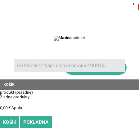
Novinky a recenzie
Ako nakupovať
Doprava
Kontakt
+421 904 111 100
8:00 - 16:00
KOŠÍK
produkt
(prázdne)
Žiadne produkty
0,00 €
Spolu
KOŠÍK
POKLADŇA