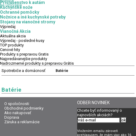
Nožnice
Príslušenstvo k autám
Na umývanie
Kuchynské nože
Ochranné pomôcky
Nožnice a iné kuchynské potreby
Stojany na vianočné stromy
Výpredaj
Vianočná Akcia
Aktuálna
akcia
Výpredaj
- posledné kusy
TOP
produkty
Cenové
hity
Produkty
s prepravou Gratis
Najpredávanejšie
produkty
Nadrozmerné
produkty s prepravou Grátis
Spotrebiče a domácnosť
Batérie
Batérie
ODBER NOVINIEK
O spoločnosti
Obchodné podmienky
Chcete byť informovaný o
Ako nakupovať
najnovších akciách?
Doprava
Záruka a reklamácie
Vložením emailu zároveň
prehlasujem, že mám viac ako 16