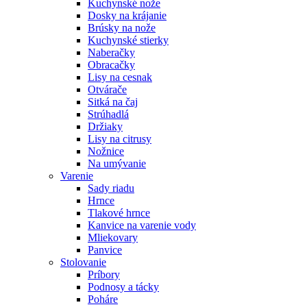
Kuchynské nože
Dosky na krájanie
Brúsky na nože
Kuchynské stierky
Naberačky
Obracačky
Lisy na cesnak
Otvárače
Sitká na čaj
Strúhadlá
Držiaky
Lisy na citrusy
Nožnice
Na umývanie
Varenie
Sady riadu
Hrnce
Tlakové hrnce
Kanvice na varenie vody
Mliekovary
Panvice
Stolovanie
Príbory
Podnosy a tácky
Poháre