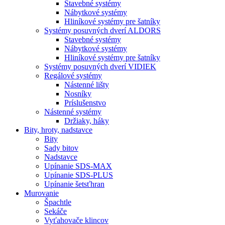
Stavebné systémy
Nábytkové systémy
Hliníkové systémy pre šatníky
Systémy posuvných dverí ALDORS
Stavebné systémy
Nábytkové systémy
Hliníkové systémy pre šatníky
Systémy posuvných dverí VIDIEK
Regálové systémy
Nástenné lišty
Nosníky
Príslušenstvo
Nástenné systémy
Držiaky, háky
Bity,
hroty, nadstavce
Bity
Sady bitov
Nadstavce
Upínanie SDS-MAX
Upínanie SDS-PLUS
Upínanie šetsťhran
Murovanie
Špachtle
Sekáče
Vyťahovače klincov