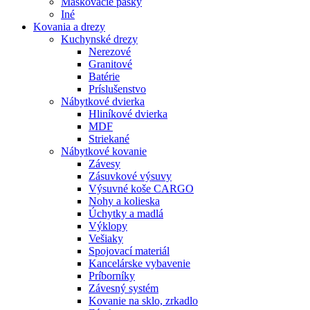
Maskovacie pásky
Iné
Kovania
a drezy
Kuchynské drezy
Nerezové
Granitové
Batérie
Príslušenstvo
Nábytkové dvierka
Hliníkové dvierka
MDF
Striekané
Nábytkové kovanie
Závesy
Zásuvkové výsuvy
Výsuvné koše CARGO
Nohy a kolieska
Úchytky a madlá
Výklopy
Vešiaky
Spojovací materiál
Kancelárske vybavenie
Príborníky
Závesný systém
Kovanie na sklo, zrkadlo