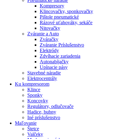
Pneumatické náradie
Kompresory
Klincovačky, sponkovačky
Pištole pneumatické
Rázové uťahováky, sekáče
Nitovačky
Zváranie a Auto
Zváračky
Zváranie Príslušenstvo
Elektródy
Zdvíhacie zariadenia
Autonabíjačky
Upínacie pásy
Stavebné náradie
Elektrocentrály
Ku
kompresorom
Klince
Sponky
Koncovky
Regulátory, odlučovače
Hadice, bubny
Iné príslušenstvo
Maľovanie
Štetce
Valčeky