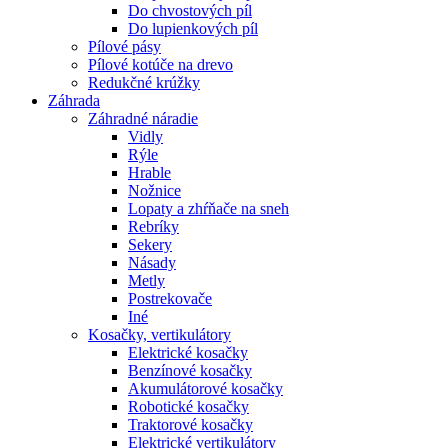
Do chvostových píl
Do lupienkových píl
Pílové pásy
Pílové kotúče na drevo
Redukčné krúžky
Záhrada
Záhradné náradie
Vidly
Rýle
Hrable
Nožnice
Lopaty a zhŕňače na sneh
Rebríky
Sekery
Násady
Metly
Postrekovače
Iné
Kosačky, vertikulátory
Elektrické kosačky
Benzínové kosačky
Akumulátorové kosačky
Robotické kosačky
Traktorové kosačky
Elektrické vertikulátory