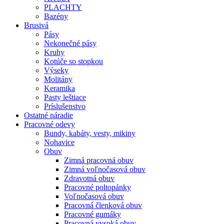
PLACHTY
Bazény
Brusivá
Pásy
Nekonečné pásy
Kruhy
Kotúče so stopkou
Výseky
Molitány
Keramika
Pasty leštiace
Príslušenstvo
Ostatné
náradie
Pracovné
odevy
Bundy, kabáty, vesty, mikiny
Nohavice
Obuv
Zimná pracovná obuv
Zimná voľnočasová obuv
Zdravotná obuv
Pracovné poltopánky
Voľnočasová obuv
Pracovná členková obuv
Pracovné gumáky
Pracovná vysoká obuv