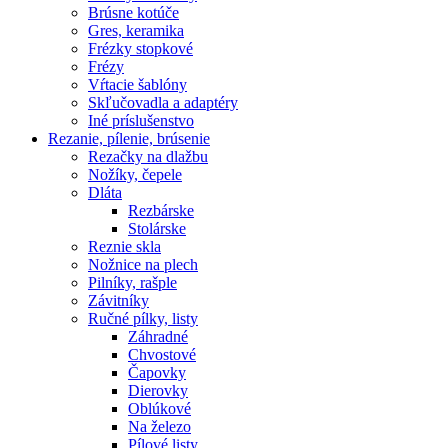
Brúsne kotúče
Gres, keramika
Frézky stopkové
Frézy
Vŕtacie šablóny
Skľučovadla a adaptéry
Iné príslušenstvo
Rezanie,
pílenie, brúsenie
Rezačky na dlažbu
Nožíky, čepele
Dláta
Rezbárske
Stolárske
Reznie skla
Nožnice na plech
Pilníky, rašple
Závitníky
Ručné pílky, listy
Záhradné
Chvostové
Čapovky
Dierovky
Oblúkové
Na železo
Pílové listy