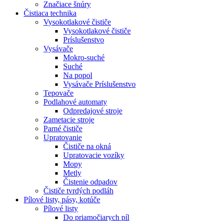
Značiace šnúry
Čistiaca
technika
Vysokotlakové čističe
Vysokotlakové čističe
Príslušenstvo
Vysávače
Mokro-suché
Suché
Na popol
Vysávače Príslušenstvo
Tepovače
Podlahové automaty
Odpredajové stroje
Zametacie stroje
Parné čističe
Upratovanie
Čističe na okná
Upratovacie vozíky
Mopy
Metly
Čistenie odpadov
Čističe tvrdých podláh
Pílové
listy, pásy, kotúče
Pílové listy
Do priamočiarych píl