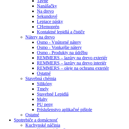
Tavné
Nanášačky
Na drevo
Sekundové
Lepiace pásky
CHemoprén
Kontaktné lepidlá a čističe
Nátery na drevo
Osmo - Vnútorné nátery
Osmo - Vonkajšie nátery
Osmo - Produkty na údržbu
REMMERS – lazúry na drevo exteriér
REMMERS – lazúry na drevo interiér
REMMERS – oleje na ochranu exteriér
Ostatné
Stavebná chémia
Silikóny
Tmely
Stavebné Lepidlá
Malty
PU peny
Príslušenstvo aplikačné pištole
Ostatné
Spotrebiče
a domácnosť
Kuchynské náčinia