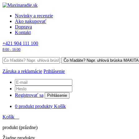
Novinky a recenzie
Ako nakupovať
Doprava
Kontakt
+421 904 111 100
8:00 - 16:00
Záruka a reklamácie
Prihlásenie
Registrovať sa
Prihlásenie
0
produkt
produkty
Košík
Košík
produkt
(prázdne)
Žiadne produkty