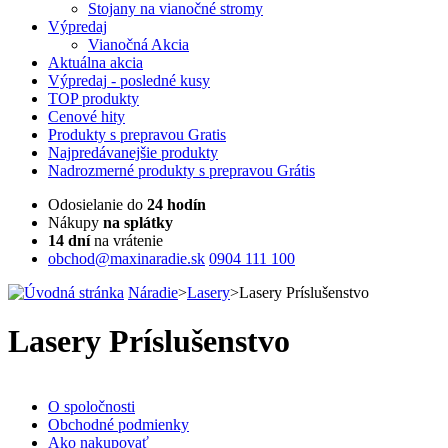
Stojany na vianočné stromy
Výpredaj
Vianočná Akcia
Aktuálna
akcia
Výpredaj
- posledné kusy
TOP
produkty
Cenové
hity
Produkty
s prepravou Gratis
Najpredávanejšie
produkty
Nadrozmerné
produkty s prepravou Grátis
Odosielanie do
24 hodín
Nákupy
na splátky
14 dní
na vrátenie
obchod@maxinaradie.sk
0904 111 100
Náradie
>
Lasery
>
Lasery Príslušenstvo
Lasery Príslušenstvo
O spoločnosti
Obchodné podmienky
Ako nakupovať