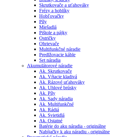
Skrutkovače a uťahováky
Frézy a hoblíky
Hobľovačky
Píly
Miešadlá
Pištole a pájky
Ostričky
Ohrievače
Multifunkčné náradie
Predlžovacie káble
Set náradia
Akumulátorové náradie
Ak. Skrutkovače
Ak. Vŕtacie kladivá
Ak. Rázové uťahováky
Ak. Uhlové brúsky
Ak. Píly
Ak. Sady náradia
Ak. Multifunkčné
Ak. Rádiá
Ak. Svietidlá
Ak. Ostatné
Batérie do aku náradia - originálne
Nabíjačky k aku náradiu - originálne