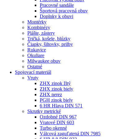
Pracovné sandále
Športová pracovná obuv
Doplnky k obuvi
Montérky
Kombinézy
Plášte, zástery
Tričká, košele, blúzky
Čiapky, šiltovky, prilby
Rukavice
Okuliare
Milwaukee obuv
Ostatné
Spojovací
materiál
Vruty
ZHX zinok žltý
ZHX zinok biely
ZHX nerez
PGH zinok biely
6 HR Hlava DIN 571
Skrutky metrické
Ozdobné DIN 967
Vratové DIN 603
Turbo okenné
Válcová zaguľatená DIN 7985