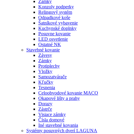
Zámky
Konzoly podperky
Relingový systém
Odpadkové koše
Šatníkové vybavenie
Kuchynské doplnky
Posuvne kovanie
LED osvetlenie
Ostatné NK
Stavebné kovanie
Závesy
Zámky
Protiplechy
Vložky
Samozatvárače
Kľučky
Tesnenia
Celoobvodové kovanie MACO
Okapové lišty a prahy
Dorazy
Zástrče
Visiace zámky
Čísla domové
Iné stavebné kovania
Systémy posuvných dverí LAGUNA