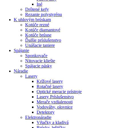
Iné
Drôtené kefy
Rezanie polystyrénu
K
uhlovým brúskam
Kotúče rezné
Kotúče diamantové
Kotúče brúsne
Ďalšie príslušenstvo
Unášacie taniere
Spájanie
Sponkovače
Nitovacie kliešte
Spájacie pásky
Náradie
Lasery
Krížové lasery
Rotačné lasery
Optické meracie prístroje
Lasery Príslušenstvo
Merače vzdialenosti
Vodováhy, olovnice
Detektory
Elektronáradie
Vŕtačky a kladivá
Brúsky, leštičky