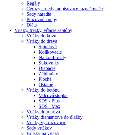
Regály
Ceruzy, kriedy, popisovače, označovače
Sady náradia
Pracovné lampy
Dláta
Vrtáky,
frézky, vŕtacie šablóny
Vrtáky do kovu
Vrtáky do dreva
Špirálové
Kolíkovacie
Na konfirmáty
Sukovníky
Dlabacie
Záhlbníky
Ploché
Ostatné
Vrtáky do betónu
Valcová stopka
SDS - Plus
SDS - Max
Vrtáky do muriva
Vrtáky diamantové do dlažby
Vrtáky vykružovacie
Sady vrtákov
Brúsky na vrtáky