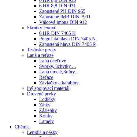
6 HR 8,8 DIN 933
6 HR 8,8 DIN 931
Zapustené PH DIN 965
Zapustené IMB DIN 7991
Válcová imbus DIN 912
Skrutky texové
6 HR DIN 7405 K
Polguľatá hlava DIN 7405 N
Zapustená hlava DIN 7405 P
Tesárske prvky
Laná a reťaze
Laná oceľové
Svorky, úchytky ...
Laná umelé, šnúry...
Reťaze
Závlačky a karabiny
Iný spojovací materiál
Drevené prvky
Lodičky
Zátky
Záslepky
Kolíky
Lamely
Chémia
Lepidlá a pásky