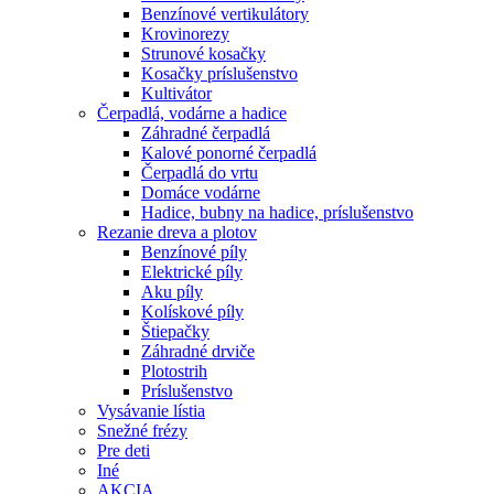
Benzínové vertikulátory
Krovinorezy
Strunové kosačky
Kosačky príslušenstvo
Kultivátor
Čerpadlá, vodárne a hadice
Záhradné čerpadlá
Kalové ponorné čerpadlá
Čerpadlá do vrtu
Domáce vodárne
Hadice, bubny na hadice, príslušenstvo
Rezanie dreva a plotov
Benzínové píly
Elektrické píly
Aku píly
Kolískové píly
Štiepačky
Záhradné drviče
Plotostrih
Príslušenstvo
Vysávanie lístia
Snežné frézy
Pre deti
Iné
AKCIA