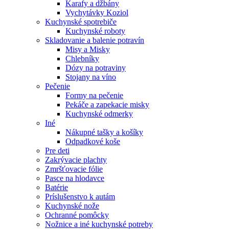
Karafy a džbány
Vychytávky Koziol
Kuchynské spotrebiče
Kuchynské roboty
Skladovanie a balenie potravín
Misy a Misky
Chlebníky
Dózy na potraviny
Stojany na víno
Pečenie
Formy na pečenie
Pekáče a zapekacie misky
Kuchynské odmerky
Iné
Nákupné tašky a košíky
Odpadkové koše
Pre deti
Zakrývacie plachty
Zmršťovacie fólie
Pasce na hlodavce
Batérie
Príslušenstvo k autám
Kuchynské nože
Ochranné pomôcky
Nožnice a iné kuchynské potreby