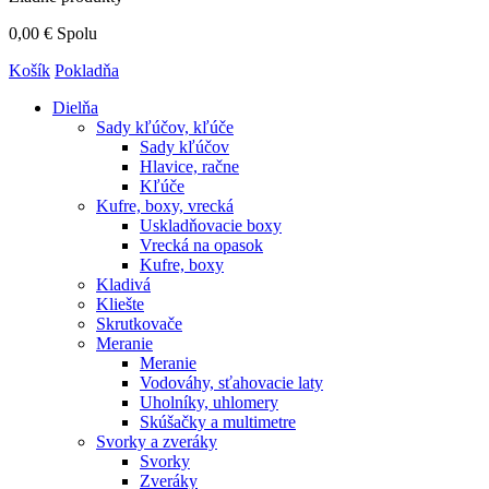
0,00 €
Spolu
Košík
Pokladňa
Dielňa
Sady kľúčov, kľúče
Sady kľúčov
Hlavice, račne
Kľúče
Kufre, boxy, vrecká
Uskladňovacie boxy
Vrecká na opasok
Kufre, boxy
Kladivá
Kliešte
Skrutkovače
Meranie
Meranie
Vodováhy, sťahovacie laty
Uholníky, uhlomery
Skúšačky a multimetre
Svorky a zveráky
Svorky
Zveráky