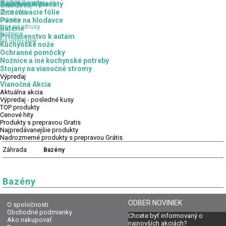
Stojany na víno
Kuchynské odmerky
Zakrývacie plachty
Odpadkové koše
Sitká na čaj
Zmršťovacie fólie
Strúhadlá
Držiaky
Pasce na hlodavce
Lisy na citrusy
Batérie
Nožnice
Príslušenstvo k autám
Na umývanie
Kuchynské nože
Ochranné pomôcky
Nožnice a iné kuchynské potreby
Stojany na vianočné stromy
Výpredaj
Vianočná Akcia
Aktuálna
akcia
Výpredaj
- posledné kusy
TOP
produkty
Cenové
hity
Produkty
s prepravou Gratis
Najpredávanejšie
produkty
Nadrozmerné
produkty s prepravou Grátis
Záhrada
Bazény
Bazény
ODBER NOVINIEK
O spoločnosti
Obchodné podmienky
Chcete byť informovaný o
Ako nakupovať
najnovších akciách?