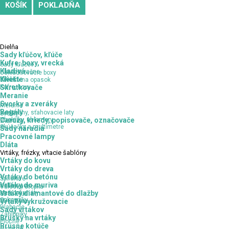
KOŠÍK
POKLADŇA
Dielňa
Sady kľúčov, kľúče
Kufre, boxy, vrecká
Sady kľúčov
Kladivá
Hlavice, račne
Uskladňovacie boxy
Kľúče
Kliešte
Vrecká na opasok
Kufre, boxy
Skrutkovače
Meranie
Svorky a zveráky
Meranie
Regály
Vodováhy, sťahovacie laty
Svorky
Uholníky, uhlomery
Ceruzy, kriedy, popisovače, označovače
Zveráky
Skúšačky a multimetre
Sady náradia
Pracovné lampy
Dláta
Vrtáky,
frézky, vŕtacie šablóny
Vrtáky do kovu
Vrtáky do dreva
Vrtáky do betónu
Špirálové
Vrtáky do muriva
Kolíkovacie
Valcová stopka
Na konfirmáty
Vrtáky diamantové do dlažby
SDS - Plus
Sukovníky
SDS - Max
Vrtáky vykružovacie
Dlabacie
Sady vrtákov
Záhlbníky
Brúsky na vrtáky
Ploché
Brúsne kotúče
Ostatné