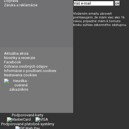
Doprava
Záruka a reklamácie
Vložením emailu zároveň
prehlasujem, že mám viac ako 16
rokov, prípadne mám k tomuto
kroku súhlas zákonného zástupcu.
Aktuálna akcia
Novinky a recenzie
Facebook
Ochrana osobných údajov
Informácie o používaní cookies
Nastavenia cookies
Podporované karty
Podporované platobné systémy