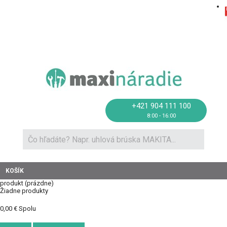
Novinky a recenzie
Ako nakupovať
Doprava
Kontakt
+421 904 111 100
8:00 - 16:00
KOŠÍK
produkt
(prázdne)
Žiadne produkty
0,00 €
Spolu