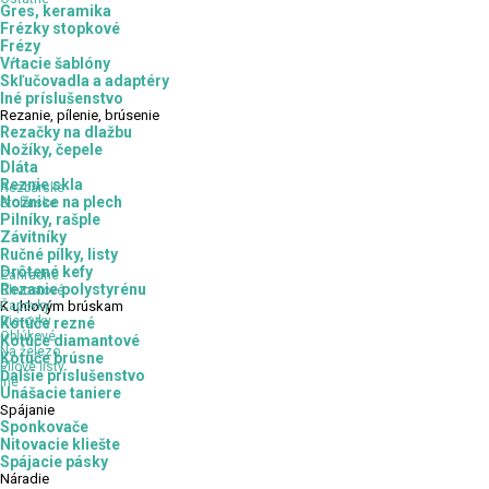
Gres, keramika
Frézky stopkové
Frézy
Vŕtacie šablóny
Skľučovadla a adaptéry
Iné príslušenstvo
Rezanie,
pílenie, brúsenie
Rezačky na dlažbu
Nožíky, čepele
Dláta
Reznie skla
Rezbárske
Nožnice na plech
Stolárske
Pilníky, rašple
Závitníky
Ručné pílky, listy
Drôtené kefy
Záhradné
Rezanie polystyrénu
Chvostové
Čapovky
K
uhlovým brúskam
Dierovky
Kotúče rezné
Oblúkové
Kotúče diamantové
Na železo
Kotúče brúsne
Pílové listy
Ďalšie príslušenstvo
Iné
Unášacie taniere
Spájanie
Sponkovače
Nitovacie kliešte
Spájacie pásky
Náradie