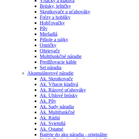
Vŕtačky a kladivá
Brúsky, leštičky
Skrutkovače a uťahováky
Frézy a hoblíky
Hobľovačky
Píly
Miešadlá
Pištole a pájky
Ostričky
Ohrievače
Multifunkčné náradie
Predlžovacie káble
Set náradia
Akumulátorové náradie
Ak. Skrutkovače
Ak. Vŕtacie kladivá
Ak. Rázové uťahováky
Ak. Uhlové brúsky
Ak. Píly
Ak. Sady náradia
Ak. Multifunkčné
Ak. Rádiá
Ak. Svietidlá
Ak. Ostatné
Batérie do aku náradia - originálne