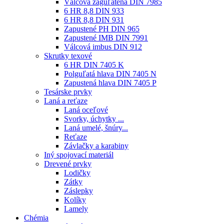
Válcová zaguľatená DIN 7985
6 HR 8,8 DIN 933
6 HR 8,8 DIN 931
Zapustené PH DIN 965
Zapustené IMB DIN 7991
Válcová imbus DIN 912
Skrutky texové
6 HR DIN 7405 K
Polguľatá hlava DIN 7405 N
Zapustená hlava DIN 7405 P
Tesárske prvky
Laná a reťaze
Laná oceľové
Svorky, úchytky ...
Laná umelé, šnúry...
Reťaze
Závlačky a karabiny
Iný spojovací materiál
Drevené prvky
Lodičky
Zátky
Záslepky
Kolíky
Lamely
Chémia