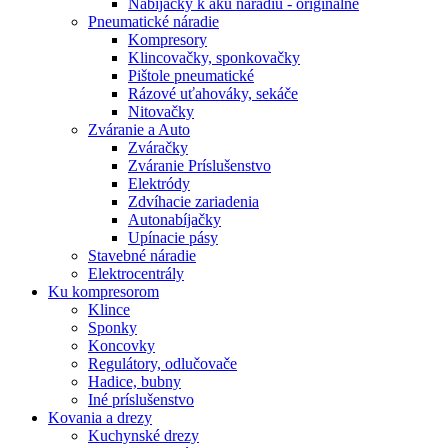
Nabíjačky k aku náradiu - originálne
Pneumatické náradie
Kompresory
Klincovačky, sponkovačky
Pištole pneumatické
Rázové uťahováky, sekáče
Nitovačky
Zváranie a Auto
Zváračky
Zváranie Príslušenstvo
Elektródy
Zdvíhacie zariadenia
Autonabíjačky
Upínacie pásy
Stavebné náradie
Elektrocentrály
Ku
kompresorom
Klince
Sponky
Koncovky
Regulátory, odlučovače
Hadice, bubny
Iné príslušenstvo
Kovania
a drezy
Kuchynské drezy