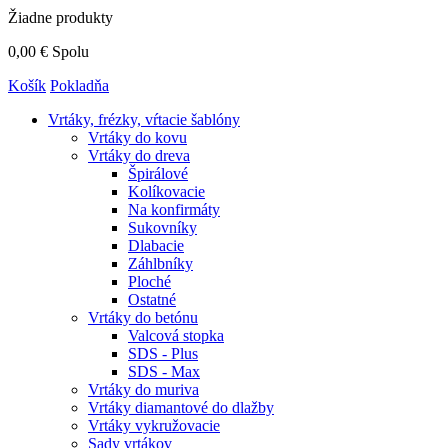
Žiadne produkty
0,00 €
Spolu
Košík
Pokladňa
Vrtáky,
frézky, vŕtacie šablóny
Vrtáky do kovu
Vrtáky do dreva
Špirálové
Kolíkovacie
Na konfirmáty
Sukovníky
Dlabacie
Záhlbníky
Ploché
Ostatné
Vrtáky do betónu
Valcová stopka
SDS - Plus
SDS - Max
Vrtáky do muriva
Vrtáky diamantové do dlažby
Vrtáky vykružovacie
Sady vrtákov