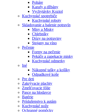
Poháre
Karafy a džbány
Vychytávky Koziol
Kuchynské spotrebiče
Kuchynské roboty
Skladovanie a balenie potravín
Misy a Misky
Chlebníky
Dózy na potraviny
Stojany na víno
Pečenie
Formy na pečenie
Pekáče a zapekacie misky
Kuchynské odmerky
Iné
Nákupné tašky a košíky
Odpadkové koše
Pre deti
Zakrývacie plachty
Zmršťovacie fólie
Pasce na hlodavce
Batérie
Príslušenstvo k autám
Kuchynské nože
Ochranné pomôcky