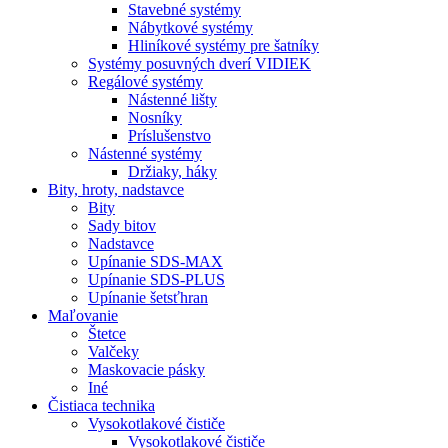
Stavebné systémy
Nábytkové systémy
Hliníkové systémy pre šatníky
Systémy posuvných dverí VIDIEK
Regálové systémy
Nástenné lišty
Nosníky
Príslušenstvo
Nástenné systémy
Držiaky, háky
Bity,
hroty, nadstavce
Bity
Sady bitov
Nadstavce
Upínanie SDS-MAX
Upínanie SDS-PLUS
Upínanie šetsťhran
Maľovanie
Štetce
Valčeky
Maskovacie pásky
Iné
Čistiaca
technika
Vysokotlakové čističe
Vysokotlakové čističe