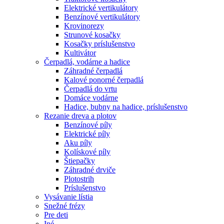
Elektrické vertikulátory
Benzínové vertikulátory
Krovinorezy
Strunové kosačky
Kosačky príslušenstvo
Kultivátor
Čerpadlá, vodárne a hadice
Záhradné čerpadlá
Kalové ponorné čerpadlá
Čerpadlá do vrtu
Domáce vodárne
Hadice, bubny na hadice, príslušenstvo
Rezanie dreva a plotov
Benzínové píly
Elektrické píly
Aku píly
Kolískové píly
Štiepačky
Záhradné drviče
Plotostrih
Príslušenstvo
Vysávanie lístia
Snežné frézy
Pre deti
Iné