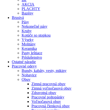
AKCIA
PLACHTY
Bazény
Brusivá
Pásy
Nekonečné pásy
Kruhy
Kotúče so stopkou
Výseky
Molitány
Keramika
Pasty leštiace
Príslušenstvo
Ostatné
náradie
Pracovné
odevy
Bundy, kabáty, vesty, mikiny
Nohavice
Obuv
Zimná pracovná obuv
Zimná voľnočasová obuv
Zdravotná obuv
Pracovné poltopánky
Voľnočasová obuv
Pracovná členková obuv