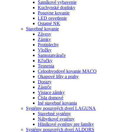
Šatníkové vybavenie
Kuchynské doplnky
Posuvne kovanie
LED osvetlenie
Ostatné NK
Stavebné kovanie
Závesy
Zámky
Protiplechy
Vložky
Samozatvárače
Kľučky
Tesnenia
Celoobvodové kovanie MACO
Okapové lišty a prahy
Dorazy
Zástrče
Visiace zámky
Čísla domové
Iné stavebné kovania
Systémy posuvných dverí LAGUNA
Stavebné systémy
Nábytkové systémy
Hliníkové systémy pre šatníky
Systémy posuvných dverí ALDORS