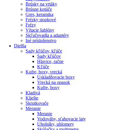
Brúsky na vrtáky
Brúsne kotúče
Gres, keramika
Frézky stopkové
Frézy
Vŕtacie šablóny
Skľučovadla a adaptéry
Iné príslušenstvo
Dielňa
Sady kľúčov, kľúče
Sady kľúčov
Hlavice, račne
Kľúče
Kufre, boxy, vrecká
Uskladňovacie boxy
Vrecká na opasok
Kufre, boxy
Kladivá
Kliešte
Skrutkovače
Meranie
Meranie
Vodováhy, sťahovacie laty
Uholníky, uhlomery
Skúšačky a multimetre