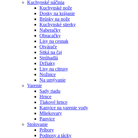
Kuchynské náčinia
Kuchynské nože
Dosky na krájanie
Brúsky na nože
Kuchynské stierky
Naberačky
Obracačky
Lisy na cesnak
Otvárače
Sitká na čaj
Strúhadlá
Držiaky
Lisy na citrusy
Nožnice
Na umývanie
Varenie
Sady riadu
Hrnce
Tlakové hrnce
Kanvice na varenie vody
Mliekovary
Panvice
Stolovanie
Príbory
Podnosy a tácky