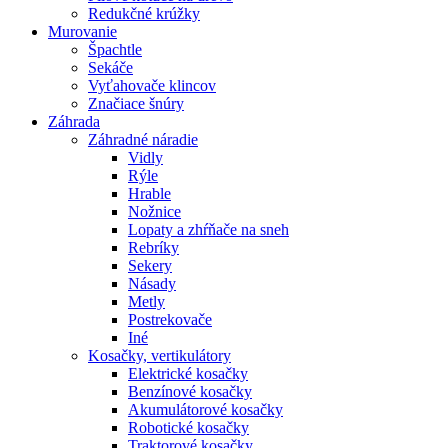
Redukčné krúžky
Murovanie
Špachtle
Sekáče
Vyťahovače klincov
Značiace šnúry
Záhrada
Záhradné náradie
Vidly
Rýle
Hrable
Nožnice
Lopaty a zhŕňače na sneh
Rebríky
Sekery
Násady
Metly
Postrekovače
Iné
Kosačky, vertikulátory
Elektrické kosačky
Benzínové kosačky
Akumulátorové kosačky
Robotické kosačky
Traktorové kosačky