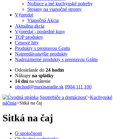
Nožnice a iné kuchynské potreby
Stojany na vianočné stromy
Výpredaj
Vianočná Akcia
Aktuálna
akcia
Výpredaj
- posledné kusy
TOP
produkty
Cenové
hity
Produkty
s prepravou Gratis
Najpredávanejšie
produkty
Nadrozmerné
produkty s prepravou Grátis
Odosielanie do
24 hodín
Nákupy
na splátky
14 dní
na vrátenie
obchod@maxinaradie.sk
0904 111 100
Spotrebiče a domácnosť
>
Kuchynské
náčinia
>
Sitká na čaj
Sitká na čaj
O spoločnosti
Obchodné podmienky