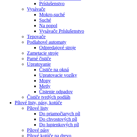
Príslušenstvo
Vysávače
Mokro-suché
Suché
Na popol
Vysávače Príslušenstvo
Tepovače
Podlahové automaty
Odpredajové stroje
Zametacie stroje
Parné čističe
Upratovanie
Čističe na okná
Upratovacie vozíky
Mopy
Metly
Čistenie odpadov
Čističe tvrdých podláh
Pílové
listy, pásy, kotúče
Pílové listy
Do priamočiarych píl
Do chvostových píl
Do lupienkových píl
Pílové pásy
Pílové kotúče na drevo