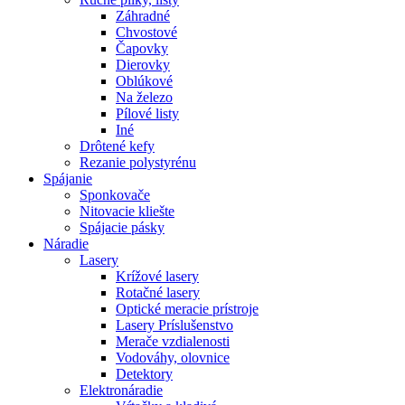
Záhradné
Chvostové
Čapovky
Dierovky
Oblúkové
Na železo
Pílové listy
Iné
Drôtené kefy
Rezanie polystyrénu
Spájanie
Sponkovače
Nitovacie kliešte
Spájacie pásky
Náradie
Lasery
Krížové lasery
Rotačné lasery
Optické meracie prístroje
Lasery Príslušenstvo
Merače vzdialenosti
Vodováhy, olovnice
Detektory
Elektronáradie