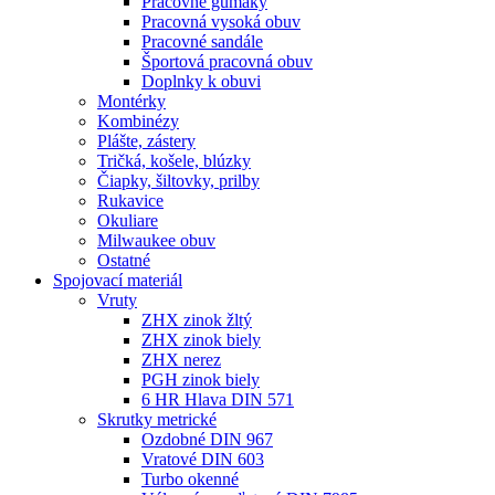
Pracovné gumáky
Pracovná vysoká obuv
Pracovné sandále
Športová pracovná obuv
Doplnky k obuvi
Montérky
Kombinézy
Plášte, zástery
Tričká, košele, blúzky
Čiapky, šiltovky, prilby
Rukavice
Okuliare
Milwaukee obuv
Ostatné
Spojovací
materiál
Vruty
ZHX zinok žltý
ZHX zinok biely
ZHX nerez
PGH zinok biely
6 HR Hlava DIN 571
Skrutky metrické
Ozdobné DIN 967
Vratové DIN 603
Turbo okenné