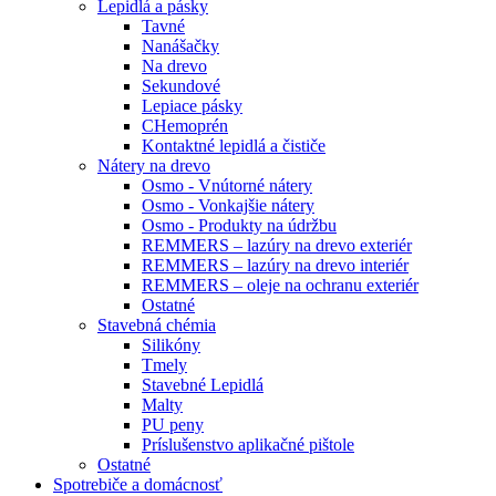
Lepidlá a pásky
Tavné
Nanášačky
Na drevo
Sekundové
Lepiace pásky
CHemoprén
Kontaktné lepidlá a čističe
Nátery na drevo
Osmo - Vnútorné nátery
Osmo - Vonkajšie nátery
Osmo - Produkty na údržbu
REMMERS – lazúry na drevo exteriér
REMMERS – lazúry na drevo interiér
REMMERS – oleje na ochranu exteriér
Ostatné
Stavebná chémia
Silikóny
Tmely
Stavebné Lepidlá
Malty
PU peny
Príslušenstvo aplikačné pištole
Ostatné
Spotrebiče
a domácnosť