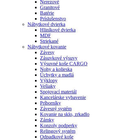
Nerezové
Granitové
Batérie
Príslušenstvo
Nábytkové dvierka
Hliníkové dvierka
MDF
Striekané
Nábytkové kovanie
Závesy
Zásuvkové výsuvy
Výsuvné koše CARGO
Nohy a kolieska
Úchytky a madlá
Výklopy
Vešiaky
Spojovací materiál
Kancelárske vybavenie
Príborníky
Závesný systém
Kovanie na sklo, zrkadlo
Zámky
Konzoly podperky
Relingový systém
Odpadkové koše