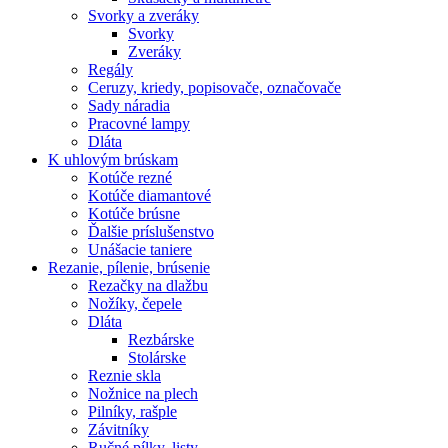
Svorky a zveráky
Svorky
Zveráky
Regály
Ceruzy, kriedy, popisovače, označovače
Sady náradia
Pracovné lampy
Dláta
K
uhlovým brúskam
Kotúče rezné
Kotúče diamantové
Kotúče brúsne
Ďalšie príslušenstvo
Unášacie taniere
Rezanie,
pílenie, brúsenie
Rezačky na dlažbu
Nožíky, čepele
Dláta
Rezbárske
Stolárske
Reznie skla
Nožnice na plech
Pilníky, rašple
Závitníky
Ručné pílky, listy