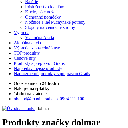
Batérie
Príslušenstvo k autám
Kuchynské nože
Ochranné pomôcky
Nožnice a iné kuchynské potreby
Stojany na vianočné stromy
Výpredaj
Vianočná Akcia
Aktuálna
akcia
Výpredaj
- posledné kusy
TOP
produkty
Cenové
hity
Produkty
s prepravou Gratis
Najpredávanejšie
produkty
Nadrozmerné
produkty s prepravou Grátis
Odosielanie do
24 hodín
Nákupy
na splátky
14 dní
na vrátenie
obchod@maxinaradie.sk
0904 111 100
dolmar
Produkty značky dolmar