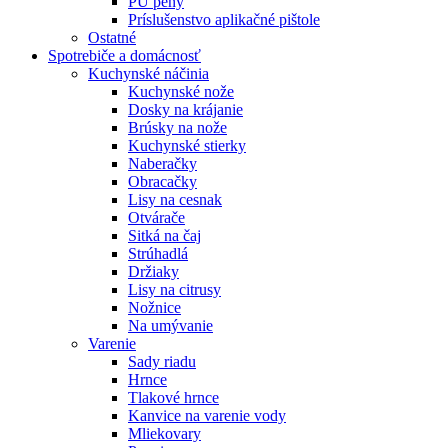
PU peny
Príslušenstvo aplikačné pištole
Ostatné
Spotrebiče
a domácnosť
Kuchynské náčinia
Kuchynské nože
Dosky na krájanie
Brúsky na nože
Kuchynské stierky
Naberačky
Obracačky
Lisy na cesnak
Otvárače
Sitká na čaj
Strúhadlá
Držiaky
Lisy na citrusy
Nožnice
Na umývanie
Varenie
Sady riadu
Hrnce
Tlakové hrnce
Kanvice na varenie vody
Mliekovary