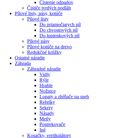
Čistenie odpadov
Čističe tvrdých podláh
Pílové
listy, pásy, kotúče
Pílové listy
Do priamočiarych píl
Do chvostových píl
Do lupienkových píl
Pílové pásy
Pílové kotúče na drevo
Redukčné krúžky
Ostatné
náradie
Záhrada
Záhradné náradie
Vidly
Rýle
Hrable
Nožnice
Lopaty a zhŕňače na sneh
Rebríky
Sekery
Násady
Metly
Postrekovače
Iné
Kosačky, vertikulátory