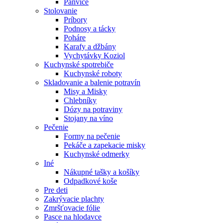
Panvice
Stolovanie
Príbory
Podnosy a tácky
Poháre
Karafy a džbány
Vychytávky Koziol
Kuchynské spotrebiče
Kuchynské roboty
Skladovanie a balenie potravín
Misy a Misky
Chlebníky
Dózy na potraviny
Stojany na víno
Pečenie
Formy na pečenie
Pekáče a zapekacie misky
Kuchynské odmerky
Iné
Nákupné tašky a košíky
Odpadkové koše
Pre deti
Zakrývacie plachty
Zmršťovacie fólie
Pasce na hlodavce