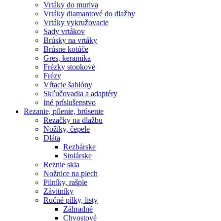
Vrtáky do muriva
Vrtáky diamantové do dlažby
Vrtáky vykružovacie
Sady vrtákov
Brúsky na vrtáky
Brúsne kotúče
Gres, keramika
Frézky stopkové
Frézy
Vŕtacie šablóny
Skľučovadla a adaptéry
Iné príslušenstvo
Rezanie,
pílenie, brúsenie
Rezačky na dlažbu
Nožíky, čepele
Dláta
Rezbárske
Stolárske
Reznie skla
Nožnice na plech
Pilníky, rašple
Závitníky
Ručné pílky, listy
Záhradné
Chvostové