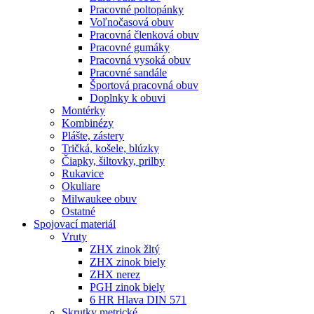
Pracovné poltopánky
Voľnočasová obuv
Pracovná členková obuv
Pracovné gumáky
Pracovná vysoká obuv
Pracovné sandále
Športová pracovná obuv
Doplnky k obuvi
Montérky
Kombinézy
Plášte, zástery
Tričká, košele, blúzky
Čiapky, šiltovky, prilby
Rukavice
Okuliare
Milwaukee obuv
Ostatné
Spojovací
materiál
Vruty
ZHX zinok žltý
ZHX zinok biely
ZHX nerez
PGH zinok biely
6 HR Hlava DIN 571
Skrutky metrické