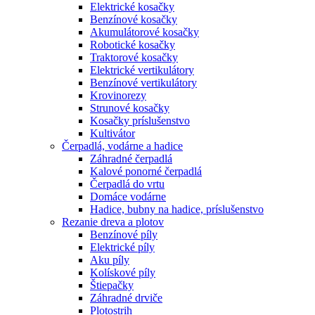
Elektrické kosačky
Benzínové kosačky
Akumulátorové kosačky
Robotické kosačky
Traktorové kosačky
Elektrické vertikulátory
Benzínové vertikulátory
Krovinorezy
Strunové kosačky
Kosačky príslušenstvo
Kultivátor
Čerpadlá, vodárne a hadice
Záhradné čerpadlá
Kalové ponorné čerpadlá
Čerpadlá do vrtu
Domáce vodárne
Hadice, bubny na hadice, príslušenstvo
Rezanie dreva a plotov
Benzínové píly
Elektrické píly
Aku píly
Kolískové píly
Štiepačky
Záhradné drviče
Plotostrih