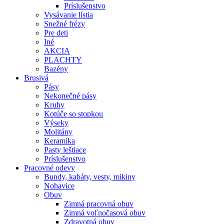
Príslušenstvo
Vysávanie lístia
Snežné frézy
Pre deti
Iné
AKCIA
PLACHTY
Bazény
Brusivá
Pásy
Nekonečné pásy
Kruhy
Kotúče so stopkou
Výseky
Molitány
Keramika
Pasty leštiace
Príslušenstvo
Pracovné
odevy
Bundy, kabáty, vesty, mikiny
Nohavice
Obuv
Zimná pracovná obuv
Zimná voľnočasová obuv
Zdravotná obuv