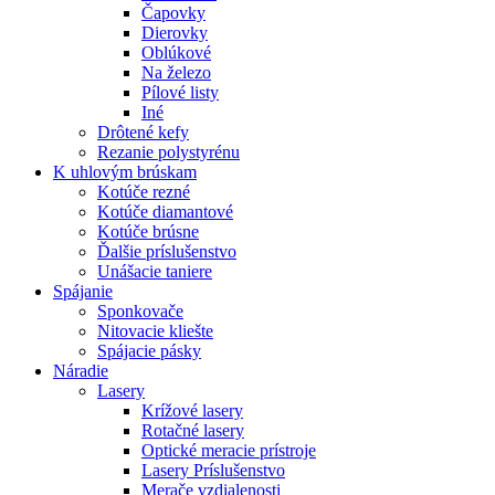
Čapovky
Dierovky
Oblúkové
Na železo
Pílové listy
Iné
Drôtené kefy
Rezanie polystyrénu
K
uhlovým brúskam
Kotúče rezné
Kotúče diamantové
Kotúče brúsne
Ďalšie príslušenstvo
Unášacie taniere
Spájanie
Sponkovače
Nitovacie kliešte
Spájacie pásky
Náradie
Lasery
Krížové lasery
Rotačné lasery
Optické meracie prístroje
Lasery Príslušenstvo
Merače vzdialenosti