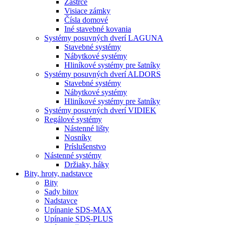
Zástrče
Visiace zámky
Čísla domové
Iné stavebné kovania
Systémy posuvných dverí LAGUNA
Stavebné systémy
Nábytkové systémy
Hliníkové systémy pre šatníky
Systémy posuvných dverí ALDORS
Stavebné systémy
Nábytkové systémy
Hliníkové systémy pre šatníky
Systémy posuvných dverí VIDIEK
Regálové systémy
Nástenné lišty
Nosníky
Príslušenstvo
Nástenné systémy
Držiaky, háky
Bity,
hroty, nadstavce
Bity
Sady bitov
Nadstavce
Upínanie SDS-MAX
Upínanie SDS-PLUS