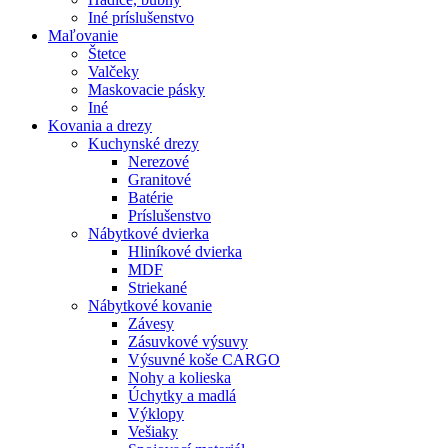
Iné príslušenstvo
Maľovanie
Štetce
Valčeky
Maskovacie pásky
Iné
Kovania
a drezy
Kuchynské drezy
Nerezové
Granitové
Batérie
Príslušenstvo
Nábytkové dvierka
Hliníkové dvierka
MDF
Striekané
Nábytkové kovanie
Závesy
Zásuvkové výsuvy
Výsuvné koše CARGO
Nohy a kolieska
Úchytky a madlá
Výklopy
Vešiaky