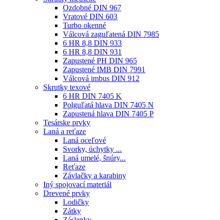
Ozdobné DIN 967
Vratové DIN 603
Turbo okenné
Válcová zaguľatená DIN 7985
6 HR 8,8 DIN 933
6 HR 8,8 DIN 931
Zapustené PH DIN 965
Zapustené IMB DIN 7991
Válcová imbus DIN 912
Skrutky texové
6 HR DIN 7405 K
Polguľatá hlava DIN 7405 N
Zapustená hlava DIN 7405 P
Tesárske prvky
Laná a reťaze
Laná oceľové
Svorky, úchytky ...
Laná umelé, šnúry...
Reťaze
Závlačky a karabiny
Iný spojovací materiál
Drevené prvky
Lodičky
Zátky
Záslepky