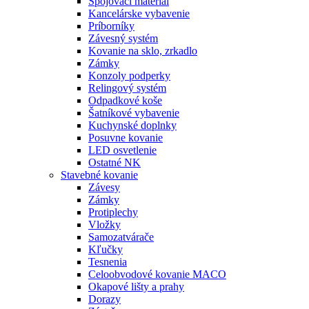
Spojovací materiál
Kancelárske vybavenie
Príborníky
Závesný systém
Kovanie na sklo, zrkadlo
Zámky
Konzoly podperky
Relingový systém
Odpadkové koše
Šatníkové vybavenie
Kuchynské doplnky
Posuvne kovanie
LED osvetlenie
Ostatné NK
Stavebné kovanie
Závesy
Zámky
Protiplechy
Vložky
Samozatvárače
Kľučky
Tesnenia
Celoobvodové kovanie MACO
Okapové lišty a prahy
Dorazy