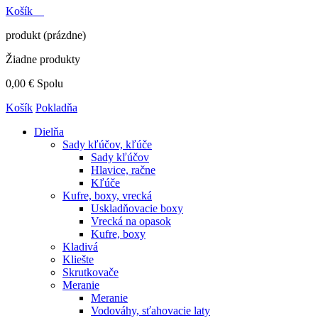
Košík
produkt
(prázdne)
Žiadne produkty
0,00 €
Spolu
Košík
Pokladňa
Dielňa
Sady kľúčov, kľúče
Sady kľúčov
Hlavice, račne
Kľúče
Kufre, boxy, vrecká
Uskladňovacie boxy
Vrecká na opasok
Kufre, boxy
Kladivá
Kliešte
Skrutkovače
Meranie
Meranie
Vodováhy, sťahovacie laty