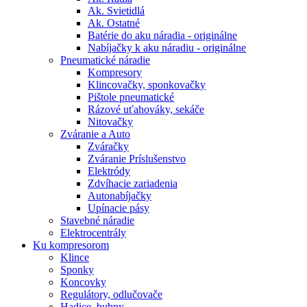
Ak. Svietidlá
Ak. Ostatné
Batérie do aku náradia - originálne
Nabíjačky k aku náradiu - originálne
Pneumatické náradie
Kompresory
Klincovačky, sponkovačky
Pištole pneumatické
Rázové uťahováky, sekáče
Nitovačky
Zváranie a Auto
Zváračky
Zváranie Príslušenstvo
Elektródy
Zdvíhacie zariadenia
Autonabíjačky
Upínacie pásy
Stavebné náradie
Elektrocentrály
Ku
kompresorom
Klince
Sponky
Koncovky
Regulátory, odlučovače
Hadice, bubny