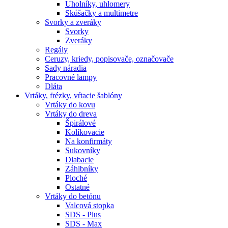
Uholníky, uhlomery
Skúšačky a multimetre
Svorky a zveráky
Svorky
Zveráky
Regály
Ceruzy, kriedy, popisovače, označovače
Sady náradia
Pracovné lampy
Dláta
Vrtáky,
frézky, vŕtacie šablóny
Vrtáky do kovu
Vrtáky do dreva
Špirálové
Kolíkovacie
Na konfirmáty
Sukovníky
Dlabacie
Záhlbníky
Ploché
Ostatné
Vrtáky do betónu
Valcová stopka
SDS - Plus
SDS - Max