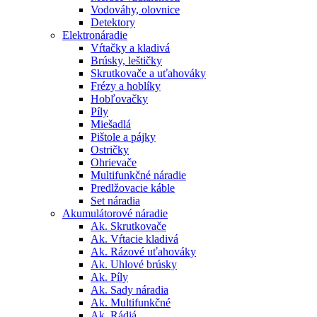
Vodováhy, olovnice
Detektory
Elektronáradie
Vŕtačky a kladivá
Brúsky, leštičky
Skrutkovače a uťahováky
Frézy a hoblíky
Hobľovačky
Píly
Miešadlá
Pištole a pájky
Ostričky
Ohrievače
Multifunkčné náradie
Predlžovacie káble
Set náradia
Akumulátorové náradie
Ak. Skrutkovače
Ak. Vŕtacie kladivá
Ak. Rázové uťahováky
Ak. Uhlové brúsky
Ak. Píly
Ak. Sady náradia
Ak. Multifunkčné
Ak. Rádiá