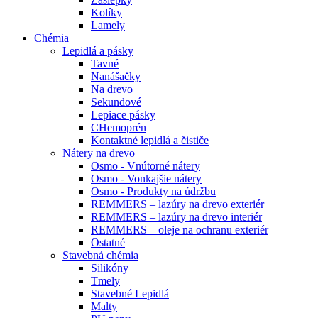
Kolíky
Lamely
Chémia
Lepidlá a pásky
Tavné
Nanášačky
Na drevo
Sekundové
Lepiace pásky
CHemoprén
Kontaktné lepidlá a čističe
Nátery na drevo
Osmo - Vnútorné nátery
Osmo - Vonkajšie nátery
Osmo - Produkty na údržbu
REMMERS – lazúry na drevo exteriér
REMMERS – lazúry na drevo interiér
REMMERS – oleje na ochranu exteriér
Ostatné
Stavebná chémia
Silikóny
Tmely
Stavebné Lepidlá
Malty