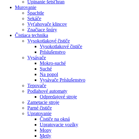
Upínanie šetsťhran
Murovanie
Špachtle
Sekáče
Vyťahovače klincov
Značiace šnúry
Čistiaca
technika
Vysokotlakové čističe
Vysokotlakové čističe
Príslušenstvo
Vysávače
Mokro-suché
Suché
Na popol
Vysávače Príslušenstvo
Tepovače
Podlahové automaty
Odpredajové stroje
Zametacie stroje
Parné čističe
Upratovanie
Čističe na okná
Upratovacie vozíky
Mopy
Metly