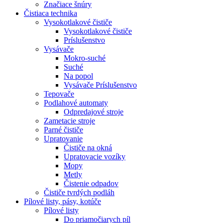
Značiace šnúry
Čistiaca
technika
Vysokotlakové čističe
Vysokotlakové čističe
Príslušenstvo
Vysávače
Mokro-suché
Suché
Na popol
Vysávače Príslušenstvo
Tepovače
Podlahové automaty
Odpredajové stroje
Zametacie stroje
Parné čističe
Upratovanie
Čističe na okná
Upratovacie vozíky
Mopy
Metly
Čistenie odpadov
Čističe tvrdých podláh
Pílové
listy, pásy, kotúče
Pílové listy
Do priamočiarych píl