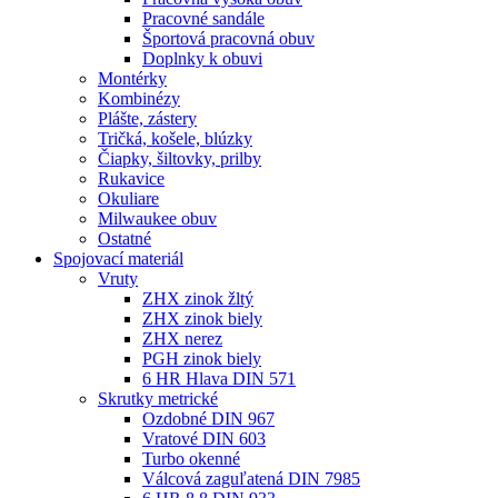
Pracovné sandále
Športová pracovná obuv
Doplnky k obuvi
Montérky
Kombinézy
Plášte, zástery
Tričká, košele, blúzky
Čiapky, šiltovky, prilby
Rukavice
Okuliare
Milwaukee obuv
Ostatné
Spojovací
materiál
Vruty
ZHX zinok žltý
ZHX zinok biely
ZHX nerez
PGH zinok biely
6 HR Hlava DIN 571
Skrutky metrické
Ozdobné DIN 967
Vratové DIN 603
Turbo okenné
Válcová zaguľatená DIN 7985