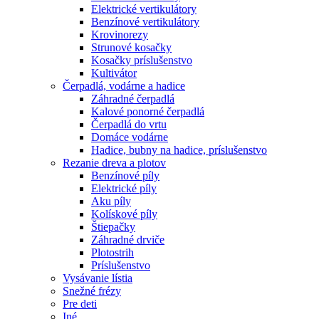
Elektrické vertikulátory
Benzínové vertikulátory
Krovinorezy
Strunové kosačky
Kosačky príslušenstvo
Kultivátor
Čerpadlá, vodárne a hadice
Záhradné čerpadlá
Kalové ponorné čerpadlá
Čerpadlá do vrtu
Domáce vodárne
Hadice, bubny na hadice, príslušenstvo
Rezanie dreva a plotov
Benzínové píly
Elektrické píly
Aku píly
Kolískové píly
Štiepačky
Záhradné drviče
Plotostrih
Príslušenstvo
Vysávanie lístia
Snežné frézy
Pre deti
Iné