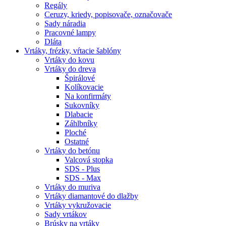
Regály
Ceruzy, kriedy, popisovače, označovače
Sady náradia
Pracovné lampy
Dláta
Vrtáky,
frézky, vŕtacie šablóny
Vrtáky do kovu
Vrtáky do dreva
Špirálové
Kolíkovacie
Na konfirmáty
Sukovníky
Dlabacie
Záhlbníky
Ploché
Ostatné
Vrtáky do betónu
Valcová stopka
SDS - Plus
SDS - Max
Vrtáky do muriva
Vrtáky diamantové do dlažby
Vrtáky vykružovacie
Sady vrtákov
Brúsky na vrtáky