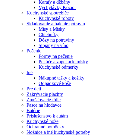
Karafy a džbány
Vychytávky Koziol
Kuchynské spotrebiče
Kuchynské roboty
Skladovanie a balenie potravín
Misy a Misky
Chlebníky
Dózy na potraviny
Stojany na víno
Pečenie
Formy na pečenie
Pekáče a zapekacie misky
Kuchynské odmerky
Iné
Nákupné tašky a košíky
Odpadkové koše
Pre deti
Zakrývacie plachty
Zmršťovacie fólie
Pasce na hlodavce
Batérie
Príslušenstvo k autám
Kuchynské nože
Ochranné pomôcky
Nožnice a iné kuchynské potreby