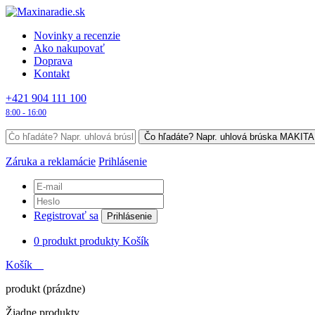
Novinky a recenzie
Ako nakupovať
Doprava
Kontakt
+421 904 111 100
8:00 - 16:00
Záruka a reklamácie
Prihlásenie
Registrovať sa
Prihlásenie
0
produkt
produkty
Košík
Košík
produkt
(prázdne)
Žiadne produkty