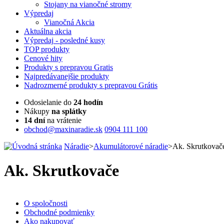
Stojany na vianočné stromy
Výpredaj
Vianočná Akcia
Aktuálna
akcia
Výpredaj
- posledné kusy
TOP
produkty
Cenové
hity
Produkty
s prepravou Gratis
Najpredávanejšie
produkty
Nadrozmerné
produkty s prepravou Grátis
Odosielanie do
24 hodín
Nákupy
na splátky
14 dní
na vrátenie
obchod@maxinaradie.sk
0904 111 100
Náradie
>
Akumulátorové náradie
>
Ak. Skrutkovač
Ak. Skrutkovače
O spoločnosti
Obchodné podmienky
Ako nakupovať