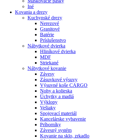
Maskovacie pásky
Iné
Kovania
a drezy
Kuchynské drezy
Nerezové
Granitové
Batérie
Príslušenstvo
Nábytkové dvierka
Hliníkové dvierka
MDF
Striekané
Nábytkové kovanie
Závesy
Zásuvkové výsuvy
Výsuvné koše CARGO
Nohy a kolieska
Úchytky a madlá
Výklopy
Vešiaky
Spojovací materiál
Kancelárske vybavenie
Príborníky
Závesný systém
Kovanie na sklo, zrkadlo