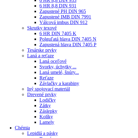
6 HR 8,8 DIN 933
6 HR 8,8 DIN 931
Zapustené PH DIN 965
Zapustené IMB DIN 7991
Válcová imbus DIN 912
Skrutky texové
6 HR DIN 7405 K
Polguľatá hlava DIN 7405 N
Zapustená hlava DIN 7405 P
Tesárske prvky
Laná a reťaze
Laná oceľové
Svorky, úchytky ...
Laná umelé, šnúry...
Reťaze
Závlačky a karabiny
Iný spojovací materiál
Drevené prvky
Lodičky
Zátky
Záslepky
Kolíky
Lamely
Chémia
Lepidlá a pásky