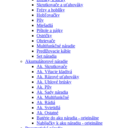
Skrutkovače a uťahováky
Frézy a hoblíky
Hobľovačky
Píly
Miešadlá
Pištole a pájky
Ostričky
Ohrievače
Multifunkčné náradie
Predlžovacie káble
Set náradia
Akumulátorové náradie
Ak. Skrutkovače
Ak. Vŕtacie kladivá
Ak. Rázové uťahováky
Ak. Uhlové brúsky
Ak. Píly
Ak. Sady náradia
Ak. Multifunkčné
Ak. Rádiá
Ak. Svietidlá
Ak. Ostatné
Batérie do aku náradia - originálne
Nabíjačky k aku náradiu - originálne