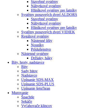
Stavebné systémy
Nábytkové systémy
Hliníkové systémy pre šatníky
Systémy posuvných dverí ALDORS
Stavebné systémy
Nábytkové systémy
Hliníkové systémy pre šatníky
Systémy posuvných dverí VIDIEK
Regálové systémy
Nástenné lišty
Nosníky
Príslušenstvo
Nástenné systémy
Držiaky, háky
Bity,
hroty, nadstavce
Bity
Sady bitov
Nadstavce
Upínanie SDS-MAX
Upínanie SDS-PLUS
Upínanie šetsťhran
Murovanie
Špachtle
Sekáče
Vyťahovače klincov