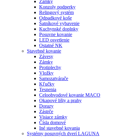
Zámky
Konzoly podperky
Relingový systém
Odpadkové koše
Šatníkové vybavenie
Kuchynské doplnky
Posuvne kovanie
LED osvetlenie
Ostatné NK
Stavebné kovanie
Závesy
Zámky
Protiplechy
Vložky
Samozatvárače
Kľučky
Tesnenia
Celoobvodové kovanie MACO
Okapové lišty a prahy
Dorazy
Zástrče
Visiace zámky
Čísla domové
Iné stavebné kovania
Systémy posuvných dverí LAGUNA