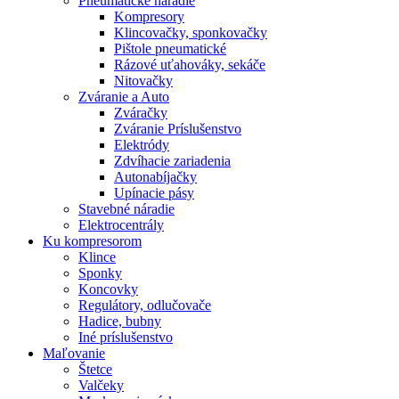
Pneumatické náradie
Kompresory
Klincovačky, sponkovačky
Pištole pneumatické
Rázové uťahováky, sekáče
Nitovačky
Zváranie a Auto
Zváračky
Zváranie Príslušenstvo
Elektródy
Zdvíhacie zariadenia
Autonabíjačky
Upínacie pásy
Stavebné náradie
Elektrocentrály
Ku
kompresorom
Klince
Sponky
Koncovky
Regulátory, odlučovače
Hadice, bubny
Iné príslušenstvo
Maľovanie
Štetce
Valčeky