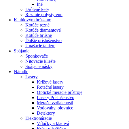
Iné
Drôtené kefy
Rezanie polystyrénu
K
uhlovým brúskam
Kotúče rezné
Kotúče diamantové
Kotúče brúsne
Ďalšie príslušenstvo
Unášacie taniere
Spájanie
Sponkovače
Nitovacie kliešte
Spájacie pásky
Náradie
Lasery
Krížové lasery
Rotačné lasery
Optické meracie prístroje
Lasery Príslušenstvo
Merače vzdialenosti
Vodováhy, olovnice
Detektory
Elektronáradie
Vŕtačky a kladivá
Brúsky, leštičky