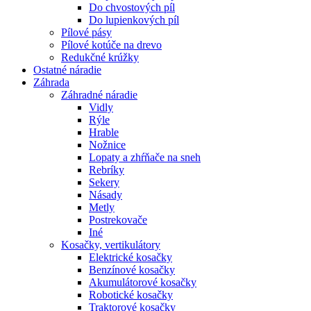
Do chvostových píl
Do lupienkových píl
Pílové pásy
Pílové kotúče na drevo
Redukčné krúžky
Ostatné
náradie
Záhrada
Záhradné náradie
Vidly
Rýle
Hrable
Nožnice
Lopaty a zhŕňače na sneh
Rebríky
Sekery
Násady
Metly
Postrekovače
Iné
Kosačky, vertikulátory
Elektrické kosačky
Benzínové kosačky
Akumulátorové kosačky
Robotické kosačky
Traktorové kosačky