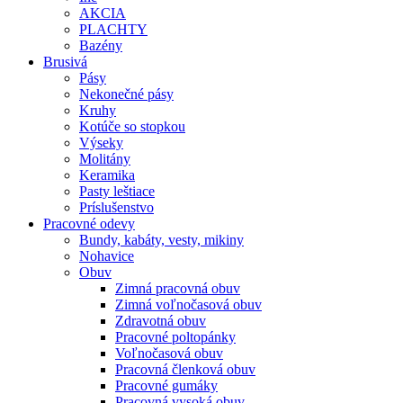
AKCIA
PLACHTY
Bazény
Brusivá
Pásy
Nekonečné pásy
Kruhy
Kotúče so stopkou
Výseky
Molitány
Keramika
Pasty leštiace
Príslušenstvo
Pracovné
odevy
Bundy, kabáty, vesty, mikiny
Nohavice
Obuv
Zimná pracovná obuv
Zimná voľnočasová obuv
Zdravotná obuv
Pracovné poltopánky
Voľnočasová obuv
Pracovná členková obuv
Pracovné gumáky
Pracovná vysoká obuv