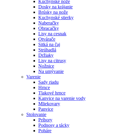
Kuchynské nože
Dosky na krájanie
Brúsky na nože
Kuchynské stierky
Naberačky
Obracačky
Lisy na cesnak
Otvárače
Sitká na čaj
Strúhadlá
Držiaky
Lisy na citrusy
Nožnice
Na umývanie
Varenie
Sady riadu
Hrnce
Tlakové hrnce
Kanvice na varenie vody
Mliekovary
Panvice
Stolovanie
Príbory
Podnosy a tácky
Poháre