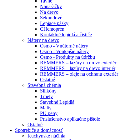
Tavné
Nanášačky
Na drevo
Sekundové
Lepiace pásky
CHemoprén
Kontaktné lepidlá a čističe
Nátery na drevo
Osmo - Vnútorné nátery
Osmo - Vonkajšie nátery
Osmo - Produkty na údržbu
REMMERS – lazúry na drevo exteriér
REMMERS – lazúry na drevo interiér
REMMERS – oleje na ochranu exteriér
Ostatné
Stavebná chémia
Silikóny
Tmely
Stavebné Lepidlá
Malty
PU peny
Príslušenstvo aplikačné pištole
Ostatné
Spotrebiče
a domácnosť
Kuchynské náčinia