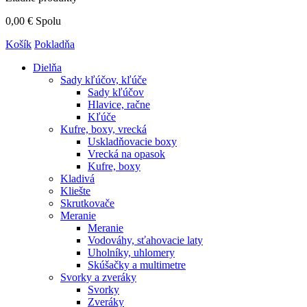
0,00 €
Spolu
Košík
Pokladňa
Dielňa
Sady kľúčov, kľúče
Sady kľúčov
Hlavice, račne
Kľúče
Kufre, boxy, vrecká
Uskladňovacie boxy
Vrecká na opasok
Kufre, boxy
Kladivá
Kliešte
Skrutkovače
Meranie
Meranie
Vodováhy, sťahovacie laty
Uholníky, uhlomery
Skúšačky a multimetre
Svorky a zveráky
Svorky
Zveráky