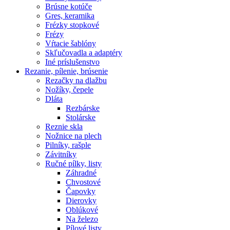
Brúsne kotúče
Gres, keramika
Frézky stopkové
Frézy
Vŕtacie šablóny
Skľučovadla a adaptéry
Iné príslušenstvo
Rezanie,
pílenie, brúsenie
Rezačky na dlažbu
Nožíky, čepele
Dláta
Rezbárske
Stolárske
Reznie skla
Nožnice na plech
Pilníky, rašple
Závitníky
Ručné pílky, listy
Záhradné
Chvostové
Čapovky
Dierovky
Oblúkové
Na železo
Pílové listy