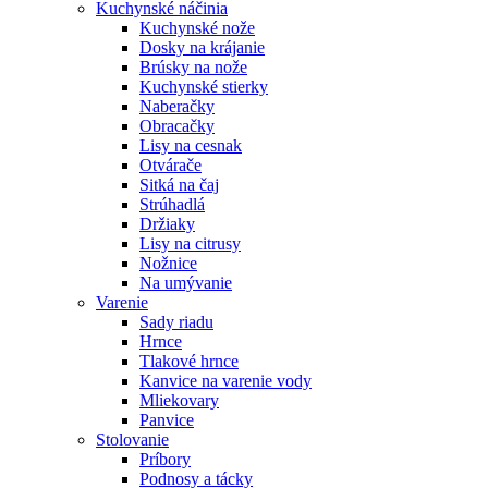
Kuchynské náčinia
Kuchynské nože
Dosky na krájanie
Brúsky na nože
Kuchynské stierky
Naberačky
Obracačky
Lisy na cesnak
Otvárače
Sitká na čaj
Strúhadlá
Držiaky
Lisy na citrusy
Nožnice
Na umývanie
Varenie
Sady riadu
Hrnce
Tlakové hrnce
Kanvice na varenie vody
Mliekovary
Panvice
Stolovanie
Príbory
Podnosy a tácky