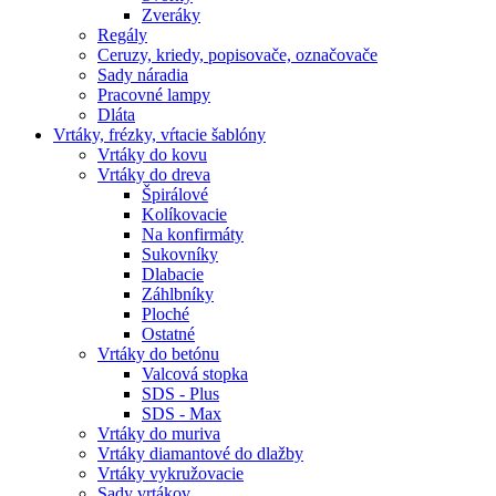
Zveráky
Regály
Ceruzy, kriedy, popisovače, označovače
Sady náradia
Pracovné lampy
Dláta
Vrtáky,
frézky, vŕtacie šablóny
Vrtáky do kovu
Vrtáky do dreva
Špirálové
Kolíkovacie
Na konfirmáty
Sukovníky
Dlabacie
Záhlbníky
Ploché
Ostatné
Vrtáky do betónu
Valcová stopka
SDS - Plus
SDS - Max
Vrtáky do muriva
Vrtáky diamantové do dlažby
Vrtáky vykružovacie
Sady vrtákov