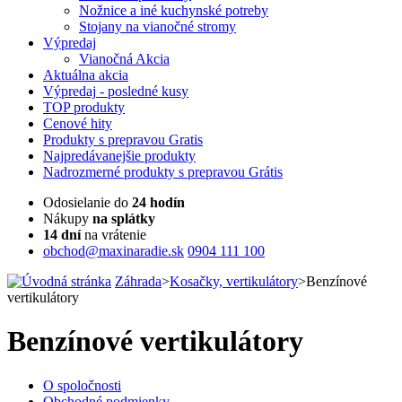
Nožnice a iné kuchynské potreby
Stojany na vianočné stromy
Výpredaj
Vianočná Akcia
Aktuálna
akcia
Výpredaj
- posledné kusy
TOP
produkty
Cenové
hity
Produkty
s prepravou Gratis
Najpredávanejšie
produkty
Nadrozmerné
produkty s prepravou Grátis
Odosielanie do
24 hodín
Nákupy
na splátky
14 dní
na vrátenie
obchod@maxinaradie.sk
0904 111 100
Záhrada
>
Kosačky, vertikulátory
>
Benzínové
vertikulátory
Benzínové vertikulátory
O spoločnosti
Obchodné podmienky