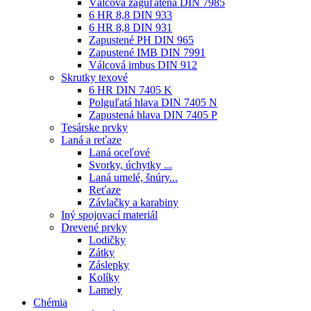
Válcová zaguľatená DIN 7985
6 HR 8,8 DIN 933
6 HR 8,8 DIN 931
Zapustené PH DIN 965
Zapustené IMB DIN 7991
Válcová imbus DIN 912
Skrutky texové
6 HR DIN 7405 K
Polguľatá hlava DIN 7405 N
Zapustená hlava DIN 7405 P
Tesárske prvky
Laná a reťaze
Laná oceľové
Svorky, úchytky ...
Laná umelé, šnúry...
Reťaze
Závlačky a karabiny
Iný spojovací materiál
Drevené prvky
Lodičky
Zátky
Záslepky
Kolíky
Lamely
Chémia