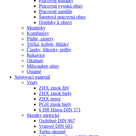
Pracovné gumáky
Pracovná vysoká obuv
Pracovné sandále
Športová pracovná obuv
Doplnky k obuvi
Montérky
Kombinézy
Plášte, zástery
Tričká, košele, blúzky
Čiapky, šiltovky, prilby
Rukavice
Okuliare
Milwaukee obuv
Ostatné
Spojovací
materiál
Vruty
ZHX zinok žltý
ZHX zinok biely
ZHX nerez
PGH zinok biely
6 HR Hlava DIN 571
Skrutky metrické
Ozdobné DIN 967
Vratové DIN 603
Turbo okenné