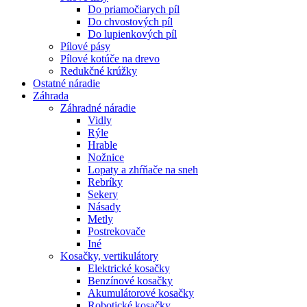
Do priamočiarych píl
Do chvostových píl
Do lupienkových píl
Pílové pásy
Pílové kotúče na drevo
Redukčné krúžky
Ostatné
náradie
Záhrada
Záhradné náradie
Vidly
Rýle
Hrable
Nožnice
Lopaty a zhŕňače na sneh
Rebríky
Sekery
Násady
Metly
Postrekovače
Iné
Kosačky, vertikulátory
Elektrické kosačky
Benzínové kosačky
Akumulátorové kosačky
Robotické kosačky