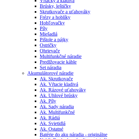
Vŕtačky a kladivá
Brúsky, leštičky
Skrutkovače a uťahováky
Frézy a hoblíky
Hobľovačky
Píly
Miešadlá
Pištole a pájky
Ostričky
Ohrievače
Multifunkčné náradie
Predlžovacie káble
Set náradia
Akumulátorové náradie
Ak. Skrutkovače
Ak. Vŕtacie kladivá
Ak. Rázové uťahováky
Ak. Uhlové brúsky
Ak. Píly
Ak. Sady náradia
Ak. Multifunkčné
Ak. Rádiá
Ak. Svietidlá
Ak. Ostatné
Batérie do aku náradia - originálne