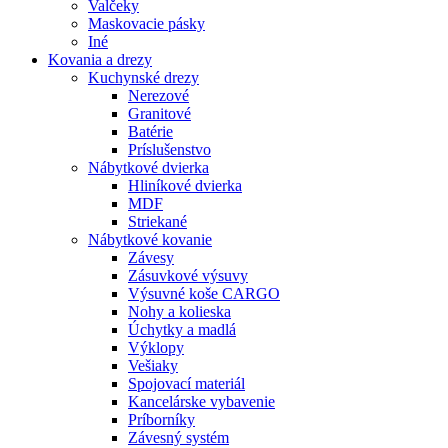
Valčeky
Maskovacie pásky
Iné
Kovania
a drezy
Kuchynské drezy
Nerezové
Granitové
Batérie
Príslušenstvo
Nábytkové dvierka
Hliníkové dvierka
MDF
Striekané
Nábytkové kovanie
Závesy
Zásuvkové výsuvy
Výsuvné koše CARGO
Nohy a kolieska
Úchytky a madlá
Výklopy
Vešiaky
Spojovací materiál
Kancelárske vybavenie
Príborníky
Závesný systém