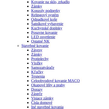
Kovanie na sklo, zrkadlo
Zámky
Konzoly podperky
Relingový systém
Odpadkové koše
Šatníkové vybavenie
Kuchynské doplnky
Posuvne kovanie
LED osvetlenie
Ostatné NK
Stavebné kovanie
Závesy
Zámky
Protiplechy
Vložky
Samozatvárače
Kľučky
Tesnenia
Celoobvodové kovanie MACO
Okapové lišty a prahy
Dorazy
Zástrče
Visiace zámky
Čísla domové
Iné stavebné kovania