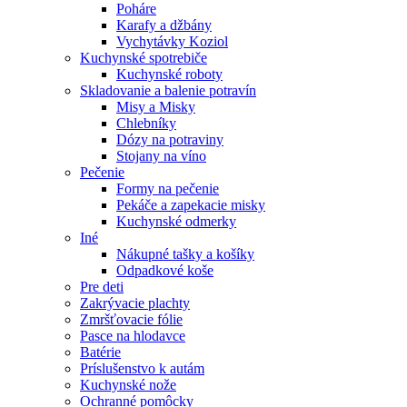
Poháre
Karafy a džbány
Vychytávky Koziol
Kuchynské spotrebiče
Kuchynské roboty
Skladovanie a balenie potravín
Misy a Misky
Chlebníky
Dózy na potraviny
Stojany na víno
Pečenie
Formy na pečenie
Pekáče a zapekacie misky
Kuchynské odmerky
Iné
Nákupné tašky a košíky
Odpadkové koše
Pre deti
Zakrývacie plachty
Zmršťovacie fólie
Pasce na hlodavce
Batérie
Príslušenstvo k autám
Kuchynské nože
Ochranné pomôcky