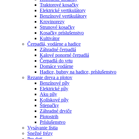
Traktorové kosačky
Elektrické vertikulátory
Benzínové vertikulátory
Krovinorezy
Strunové kosačky
Kosačky príslušenstvo
Kultivátor
Čerpadlá, vodárne a hadice
Záhradné čerpadlá
Kalové ponorné čerpadlá
Čerpadlá do vrtu
Domáce vodárne
Hadice, bubny na hadice, príslušenstvo
Rezanie dreva a plotov
Benzínové píly
Elektrické píly
Aku píly
Kolískové píly
Štiepačky
Záhradné drviče
Plotostrih
Príslušenstvo
Vysávanie lístia
Snežné frézy
Pre deti