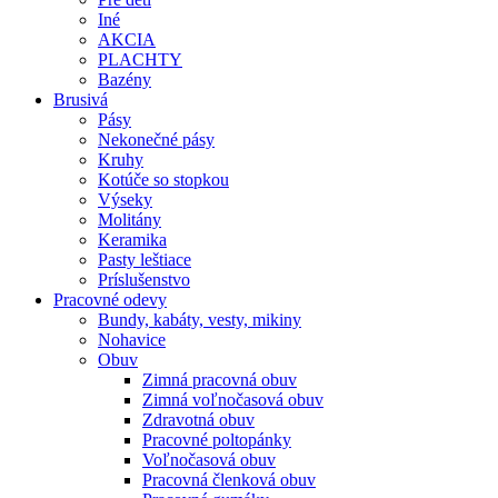
Iné
AKCIA
PLACHTY
Bazény
Brusivá
Pásy
Nekonečné pásy
Kruhy
Kotúče so stopkou
Výseky
Molitány
Keramika
Pasty leštiace
Príslušenstvo
Pracovné
odevy
Bundy, kabáty, vesty, mikiny
Nohavice
Obuv
Zimná pracovná obuv
Zimná voľnočasová obuv
Zdravotná obuv
Pracovné poltopánky
Voľnočasová obuv
Pracovná členková obuv