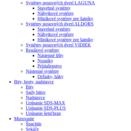
Systémy posuvných dverí LAGUNA
Stavebné systémy
Nábytkové systémy
Hliníkové systémy pre šatníky
Systémy posuvných dverí ALDORS
Stavebné systémy
Nábytkové systémy
Hliníkové systémy pre šatníky
Systémy posuvných dverí VIDIEK
Regálové systémy
Nástenné lišty
Nosníky
Príslušenstvo
Nástenné systémy
Držiaky, háky
Bity,
hroty, nadstavce
Bity
Sady bitov
Nadstavce
Upínanie SDS-MAX
Upínanie SDS-PLUS
Upínanie šetsťhran
Murovanie
Špachtle
Sekáče