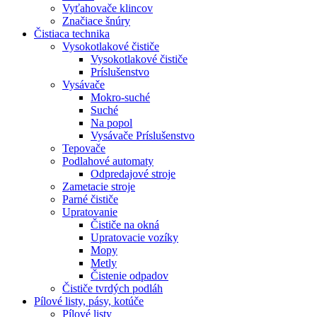
Vyťahovače klincov
Značiace šnúry
Čistiaca
technika
Vysokotlakové čističe
Vysokotlakové čističe
Príslušenstvo
Vysávače
Mokro-suché
Suché
Na popol
Vysávače Príslušenstvo
Tepovače
Podlahové automaty
Odpredajové stroje
Zametacie stroje
Parné čističe
Upratovanie
Čističe na okná
Upratovacie vozíky
Mopy
Metly
Čistenie odpadov
Čističe tvrdých podláh
Pílové
listy, pásy, kotúče
Pílové listy