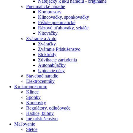
Nabíjačky k aku náradiu - originálne
Pneumatické náradie
Kompresory
Klincovačky, sponkovačky
Pištole pneumatické
Rázové uťahováky, sekáče
Nitovačky
Zváranie a Auto
Zváračky
Zváranie Príslušenstvo
Elektródy
Zdvíhacie zariadenia
Autonabíjačky
Upínacie pásy
Stavebné náradie
Elektrocentrály
Ku
kompresorom
Klince
Sponky
Koncovky
Regulátory, odlučovače
Hadice, bubny
Iné príslušenstvo
Maľovanie
Štetce