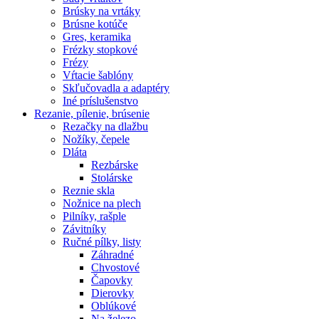
Brúsky na vrtáky
Brúsne kotúče
Gres, keramika
Frézky stopkové
Frézy
Vŕtacie šablóny
Skľučovadla a adaptéry
Iné príslušenstvo
Rezanie,
pílenie, brúsenie
Rezačky na dlažbu
Nožíky, čepele
Dláta
Rezbárske
Stolárske
Reznie skla
Nožnice na plech
Pilníky, rašple
Závitníky
Ručné pílky, listy
Záhradné
Chvostové
Čapovky
Dierovky
Oblúkové
Na železo