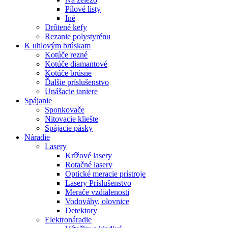
Pílové listy
Iné
Drôtené kefy
Rezanie polystyrénu
K
uhlovým brúskam
Kotúče rezné
Kotúče diamantové
Kotúče brúsne
Ďalšie príslušenstvo
Unášacie taniere
Spájanie
Sponkovače
Nitovacie kliešte
Spájacie pásky
Náradie
Lasery
Krížové lasery
Rotačné lasery
Optické meracie prístroje
Lasery Príslušenstvo
Merače vzdialenosti
Vodováhy, olovnice
Detektory
Elektronáradie