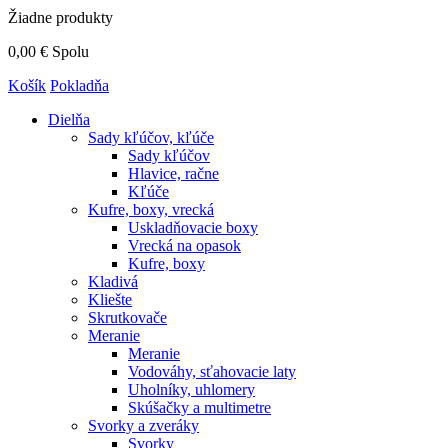
Žiadne produkty
0,00 €
Spolu
Košík
Pokladňa
Dielňa
Sady kľúčov, kľúče
Sady kľúčov
Hlavice, račne
Kľúče
Kufre, boxy, vrecká
Uskladňovacie boxy
Vrecká na opasok
Kufre, boxy
Kladivá
Kliešte
Skrutkovače
Meranie
Meranie
Vodováhy, sťahovacie laty
Uholníky, uhlomery
Skúšačky a multimetre
Svorky a zveráky
Svorky