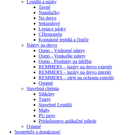
Lepidlá a pásky
Tavné
Nanášačky
Na drevo
Sekundové
Lepiace pásky
CHemoprén
Kontaktné lepidlá a čističe
Nátery na drevo
Osmo - Vnútorné nátery
Osmo - Vonkajšie nátery
Osmo - Produkty na údržbu
REMMERS – lazúry na drevo exteriér
REMMERS – lazúry na drevo interiér
REMMERS – oleje na ochranu exteriér
Ostatné
Stavebná chémia
Silikóny
Tmely
Stavebné Lepidlá
Malty
PU peny
Príslušenstvo aplikačné pištole
Ostatné
Spotrebiče
a domácnosť