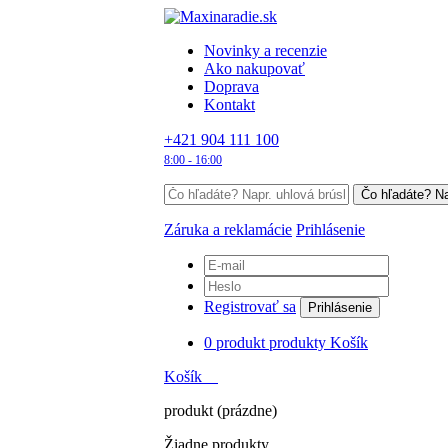
Novinky a recenzie
Ako nakupovať
Doprava
Kontakt
+421 904 111 100
8:00 - 16:00
Záruka a reklamácie
Prihlásenie
Registrovať sa
Prihlásenie
0
produkt
produkty
Košík
Košík
produkt
(prázdne)
Žiadne produkty