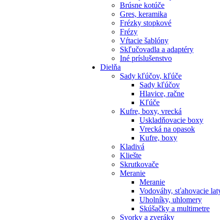
Brúsne kotúče
Gres, keramika
Frézky stopkové
Frézy
Vŕtacie šablóny
Skľučovadla a adaptéry
Iné príslušenstvo
Dielňa
Sady kľúčov, kľúče
Sady kľúčov
Hlavice, račne
Kľúče
Kufre, boxy, vrecká
Uskladňovacie boxy
Vrecká na opasok
Kufre, boxy
Kladivá
Kliešte
Skrutkovače
Meranie
Meranie
Vodováhy, sťahovacie lat
Uholníky, uhlomery
Skúšačky a multimetre
Svorky a zveráky