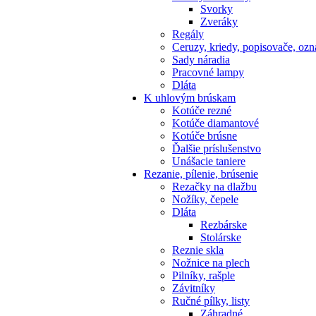
Svorky
Zveráky
Regály
Ceruzy, kriedy, popisovače, oz
Sady náradia
Pracovné lampy
Dláta
K
uhlovým brúskam
Kotúče rezné
Kotúče diamantové
Kotúče brúsne
Ďalšie príslušenstvo
Unášacie taniere
Rezanie,
pílenie, brúsenie
Rezačky na dlažbu
Nožíky, čepele
Dláta
Rezbárske
Stolárske
Reznie skla
Nožnice na plech
Pilníky, rašple
Závitníky
Ručné pílky, listy
Záhradné