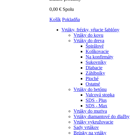
0,00 €
Spolu
Košík
Pokladňa
Vrtáky,
frézky, vŕtacie šablóny
Vrtáky do kovu
Vrtáky do dreva
Špirálové
Kolíkovacie
Na konfirmáty
Sukovníky
Dlabacie
Záhlbníky
Ploché
Ostatné
Vrtáky do betónu
Valcová stopka
SDS - Plus
SDS - Max
Vrtáky do muriva
Vrtáky diamantové do dlažby
Vrtáky vykružovacie
Sady vrtákov
Brúsky na vrtáky