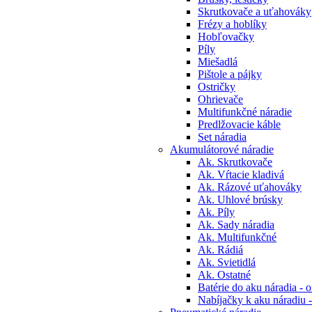
Skrutkovače a uťahováky
Frézy a hoblíky
Hobľovačky
Píly
Miešadlá
Pištole a pájky
Ostričky
Ohrievače
Multifunkčné náradie
Predlžovacie káble
Set náradia
Akumulátorové náradie
Ak. Skrutkovače
Ak. Vŕtacie kladivá
Ak. Rázové uťahováky
Ak. Uhlové brúsky
Ak. Píly
Ak. Sady náradia
Ak. Multifunkčné
Ak. Rádiá
Ak. Svietidlá
Ak. Ostatné
Batérie do aku náradia - o
Nabíjačky k aku náradiu -