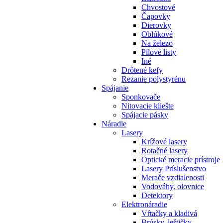
Chvostové
Čapovky
Dierovky
Oblúkové
Na železo
Pílové listy
Iné
Drôtené kefy
Rezanie polystyrénu
Spájanie
Sponkovače
Nitovacie kliešte
Spájacie pásky
Náradie
Lasery
Krížové lasery
Rotačné lasery
Optické meracie prístroje
Lasery Príslušenstvo
Merače vzdialenosti
Vodováhy, olovnice
Detektory
Elektronáradie
Vŕtačky a kladivá
Brúsky, leštičky