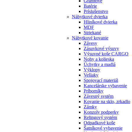
Granitové
Batérie
Príslušenstvo
Nábytkové dvierka
Hliníkové dvierka
MDF
Striekané
Nábytkové kovanie
Závesy
Zásuvkové výsuvy
Výsuvné koše CARGO
Nohy a kolieska
Úchytky a madlá
Výklopy
Vešiaky
Spojovací materiál
Kancelárske vybavenie
Príborníky
Závesný systém
Kovanie na sklo, zrkadlo
Zámky
Konzoly podperky
Relingový systém
Odpadkové koše
Šatníkové vybavenie