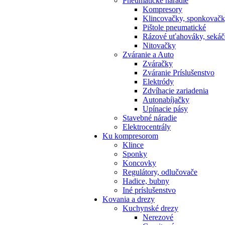
Pneumatické náradie
Kompresory
Klincovačky, sponkovač
Pištole pneumatické
Rázové uťahováky, sekáč
Nitovačky
Zváranie a Auto
Zváračky
Zváranie Príslušenstvo
Elektródy
Zdvíhacie zariadenia
Autonabíjačky
Upínacie pásy
Stavebné náradie
Elektrocentrály
Ku
kompresorom
Klince
Sponky
Koncovky
Regulátory, odlučovače
Hadice, bubny
Iné príslušenstvo
Kovania
a drezy
Kuchynské drezy
Nerezové