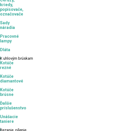
Ceruzy,
kriedy,
popisovače,
označovače
Sady
náradia
Pracovné
lampy
Dláta
K
uhlovým brúskam
Kotúče
rezné
Kotúče
diamantové
Kotúče
brúsne
Ďalšie
príslušenstvo
Unášacie
taniere
Rezanie,
pílenie,