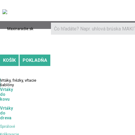
Novinky a recenzie
Ako nakupovať
Doprava
Kontakt
KOŠÍK
POKLADŇA
Vrtáky,
frézky, vŕtacie
šablóny
Vrtáky
do
kovu
Vrtáky
do
dreva
Špirálové
Kolíkovacie