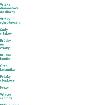
Vrtáky
diamantové
do dlažby
Vrtáky
vykružovacie
Sady
vrtákov
Brúsky
na
vrtáky
Brúsne
kotúče
Gres,
keramika
Frézky
stopkové
Frézy
Vŕtacie
šablóny