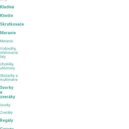
Kladivá
Kliešte
Skrutkovače
Meranie
Meranie
Vodováhy,
sťahovacie
laty
Uholníky,
uhlomery
Skúšačky a
multimetre
Svorky
a
zveráky
Svorky
Zveráky
Regály