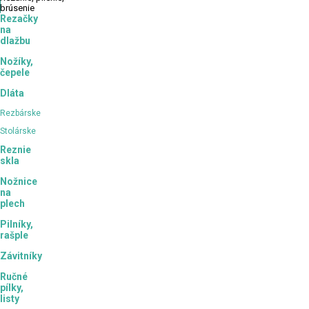
brúsenie
Rezačky
na
dlažbu
Nožíky,
čepele
Dláta
Rezbárske
Stolárske
Reznie
skla
Nožnice
na
plech
Pilníky,
rašple
Závitníky
Ručné
pílky,
listy