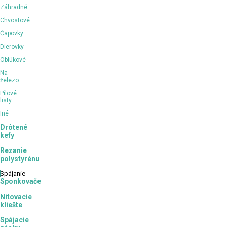
Záhradné
Chvostové
Čapovky
Dierovky
Oblúkové
Na
železo
Pílové
listy
Iné
Drôtené
kefy
Rezanie
polystyrénu
Spájanie
Sponkovače
Nitovacie
kliešte
Spájacie