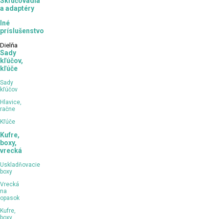
Skľučovadla
a adaptéry
Iné
príslušenstvo
Dielňa
Sady
kľúčov,
kľúče
Sady
kľúčov
Hlavice,
račne
Kľúče
Kufre,
boxy,
vrecká
Uskladňovacie
boxy
Vrecká
na
opasok
Kufre,
boxy