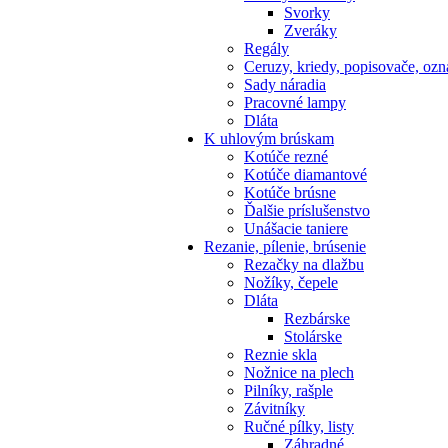
Svorky
Zveráky
Regály
Ceruzy, kriedy, popisovače, oz
Sady náradia
Pracovné lampy
Dláta
K
uhlovým brúskam
Kotúče rezné
Kotúče diamantové
Kotúče brúsne
Ďalšie príslušenstvo
Unášacie taniere
Rezanie,
pílenie, brúsenie
Rezačky na dlažbu
Nožíky, čepele
Dláta
Rezbárske
Stolárske
Reznie skla
Nožnice na plech
Pilníky, rašple
Závitníky
Ručné pílky, listy
Záhradné