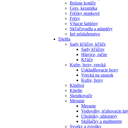
Brúsne kotúče
Gres, keramika
Frézky stopkové
Frézy
Vŕtacie šablóny
Skľučovadla a adaptéry
Iné príslušenstvo
Dielňa
Sady kľúčov, kľúče
Sady kľúčov
Hlavice, račne
Kľúče
Kufre, boxy, vrecká
Uskladňovacie boxy
Vrecká na opasok
Kufre, boxy
Kladivá
Kliešte
Skrutkovače
Meranie
Meranie
Vodováhy, sťahovacie lat
Uholníky, uhlomery
Skúšačky a multimetre
Svorky a zveráky