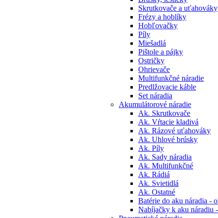
Skrutkovače a uťahováky
Frézy a hoblíky
Hobľovačky
Píly
Miešadlá
Pištole a pájky
Ostričky
Ohrievače
Multifunkčné náradie
Predlžovacie káble
Set náradia
Akumulátorové náradie
Ak. Skrutkovače
Ak. Vŕtacie kladivá
Ak. Rázové uťahováky
Ak. Uhlové brúsky
Ak. Píly
Ak. Sady náradia
Ak. Multifunkčné
Ak. Rádiá
Ak. Svietidlá
Ak. Ostatné
Batérie do aku náradia - o
Nabíjačky k aku náradiu -