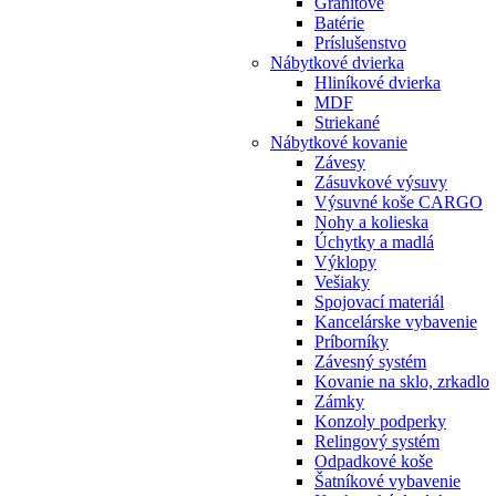
Granitové
Batérie
Príslušenstvo
Nábytkové dvierka
Hliníkové dvierka
MDF
Striekané
Nábytkové kovanie
Závesy
Zásuvkové výsuvy
Výsuvné koše CARGO
Nohy a kolieska
Úchytky a madlá
Výklopy
Vešiaky
Spojovací materiál
Kancelárske vybavenie
Príborníky
Závesný systém
Kovanie na sklo, zrkadlo
Zámky
Konzoly podperky
Relingový systém
Odpadkové koše
Šatníkové vybavenie