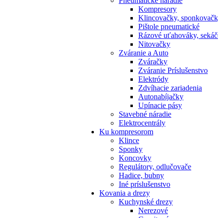
Pneumatické náradie
Kompresory
Klincovačky, sponkovač
Pištole pneumatické
Rázové uťahováky, sekáč
Nitovačky
Zváranie a Auto
Zváračky
Zváranie Príslušenstvo
Elektródy
Zdvíhacie zariadenia
Autonabíjačky
Upínacie pásy
Stavebné náradie
Elektrocentrály
Ku
kompresorom
Klince
Sponky
Koncovky
Regulátory, odlučovače
Hadice, bubny
Iné príslušenstvo
Kovania
a drezy
Kuchynské drezy
Nerezové