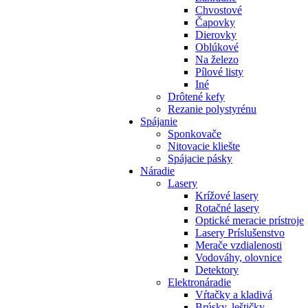
Chvostové
Čapovky
Dierovky
Oblúkové
Na železo
Pílové listy
Iné
Drôtené kefy
Rezanie polystyrénu
Spájanie
Sponkovače
Nitovacie kliešte
Spájacie pásky
Náradie
Lasery
Krížové lasery
Rotačné lasery
Optické meracie prístroje
Lasery Príslušenstvo
Merače vzdialenosti
Vodováhy, olovnice
Detektory
Elektronáradie
Vŕtačky a kladivá
Brúsky, leštičky