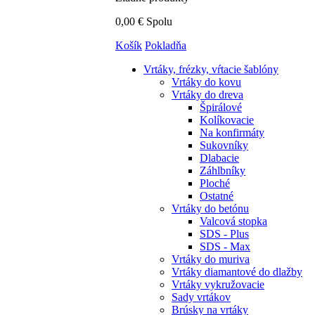
0,00 €
Spolu
Košík
Pokladňa
Vrtáky,
frézky, vŕtacie šablóny
Vrtáky do kovu
Vrtáky do dreva
Špirálové
Kolíkovacie
Na konfirmáty
Sukovníky
Dlabacie
Záhlbníky
Ploché
Ostatné
Vrtáky do betónu
Valcová stopka
SDS - Plus
SDS - Max
Vrtáky do muriva
Vrtáky diamantové do dlažby
Vrtáky vykružovacie
Sady vrtákov
Brúsky na vrtáky