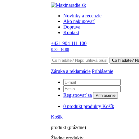
Novinky a recenzie
Ako nakupovať
Doprava
Kontakt
+421 904 111 100
8:00 - 16:00
Záruka a reklamácie
Prihlásenie
Registrovať sa
Prihlásenie
0
produkt
produkty
Košík
Košík
produkt
(prázdne)
Žiadne produkty