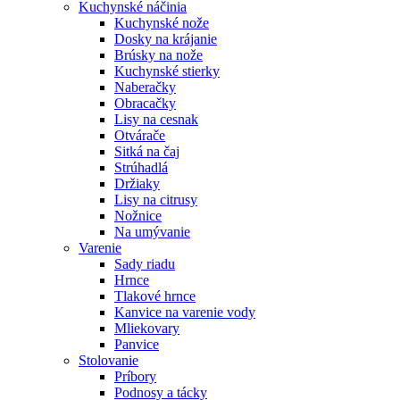
Kuchynské náčinia
Kuchynské nože
Dosky na krájanie
Brúsky na nože
Kuchynské stierky
Naberačky
Obracačky
Lisy na cesnak
Otvárače
Sitká na čaj
Strúhadlá
Držiaky
Lisy na citrusy
Nožnice
Na umývanie
Varenie
Sady riadu
Hrnce
Tlakové hrnce
Kanvice na varenie vody
Mliekovary
Panvice
Stolovanie
Príbory
Podnosy a tácky