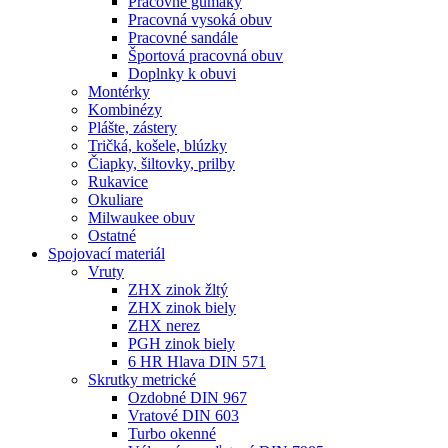
Pracovné gumáky
Pracovná vysoká obuv
Pracovné sandále
Športová pracovná obuv
Doplnky k obuvi
Montérky
Kombinézy
Plášte, zástery
Tričká, košele, blúzky
Čiapky, šiltovky, prilby
Rukavice
Okuliare
Milwaukee obuv
Ostatné
Spojovací
materiál
Vruty
ZHX zinok žltý
ZHX zinok biely
ZHX nerez
PGH zinok biely
6 HR Hlava DIN 571
Skrutky metrické
Ozdobné DIN 967
Vratové DIN 603
Turbo okenné