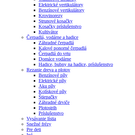
Elektrické vertikulátory
Benzínové vertikulátory
Krovinorezy
Strunové kosačky
Kosačky príslušenstvo
Kultivátor
Čerpadlá, vodárne a hadice
Záhradné čerpadlá
Kalové ponorné čerpadlá
Čerpadlá do vrtu
Domáce vodárne
Hadice, bubny na hadice, príslušenstvo
Rezanie dreva a plotov
Benzínové píly
Elektrické píly
Aku píly
Kolískové píly
Štiepačky
Záhradné drviče
Plotostrih
Príslušenstvo
Vysávanie lístia
Snežné frézy
Pre deti
Iné