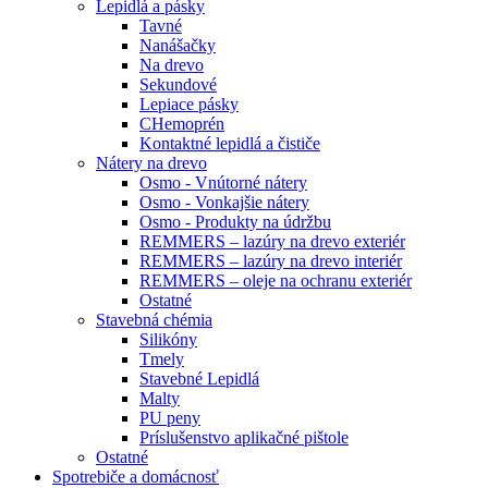
Lepidlá a pásky
Tavné
Nanášačky
Na drevo
Sekundové
Lepiace pásky
CHemoprén
Kontaktné lepidlá a čističe
Nátery na drevo
Osmo - Vnútorné nátery
Osmo - Vonkajšie nátery
Osmo - Produkty na údržbu
REMMERS – lazúry na drevo exteriér
REMMERS – lazúry na drevo interiér
REMMERS – oleje na ochranu exteriér
Ostatné
Stavebná chémia
Silikóny
Tmely
Stavebné Lepidlá
Malty
PU peny
Príslušenstvo aplikačné pištole
Ostatné
Spotrebiče
a domácnosť