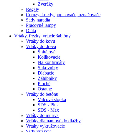
Zveráky
Regály
Ceruzy, kriedy, popisovače, označovače
Sady náradia
Pracovné lampy
Dláta
Vrtáky,
frézky, vŕtacie šablóny
Vrtáky do kovu
Vrtáky do dreva
Špirálové
Kolíkovacie
Na konfirmáty
Sukovníky
Dlabacie
Záhlbníky
Ploché
Ostatné
Vrtáky do betónu
Valcová stopka
SDS - Plus
SDS - Max
Vrtáky do muriva
Vrtáky diamantové do dlažby
Vrtáky vykružovacie
Sady vrtákov