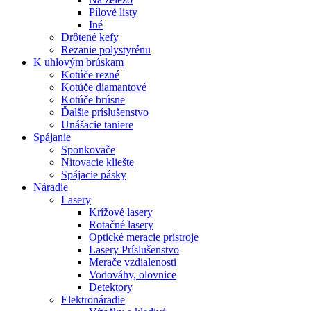
Pílové listy
Iné
Drôtené kefy
Rezanie polystyrénu
K
uhlovým brúskam
Kotúče rezné
Kotúče diamantové
Kotúče brúsne
Ďalšie príslušenstvo
Unášacie taniere
Spájanie
Sponkovače
Nitovacie kliešte
Spájacie pásky
Náradie
Lasery
Krížové lasery
Rotačné lasery
Optické meracie prístroje
Lasery Príslušenstvo
Merače vzdialenosti
Vodováhy, olovnice
Detektory
Elektronáradie