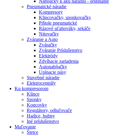
Nabíjačky k aku náradiu - originálne
Pneumatické náradie
Kompresory
Klincovačky, sponkovačky
Pištole pneumatické
Rázové uťahováky, sekáče
Nitovačky
Zváranie a Auto
Zváračky
Zváranie Príslušenstvo
Elektródy
Zdvíhacie zariadenia
Autonabíjačky
Upínacie pásy
Stavebné náradie
Elektrocentrály
Ku
kompresorom
Klince
Sponky
Koncovky
Regulátory, odlučovače
Hadice, bubny
Iné príslušenstvo
Maľovanie
Štetce