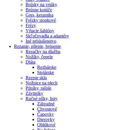
Brúsky na vrtáky
Brúsne kotúče
Gres, keramika
Frézky stopkové
Frézy
Vŕtacie šablóny
Skľučovadla a adaptéry
Iné príslušenstvo
Rezanie,
pílenie, brúsenie
Rezačky na dlažbu
Nožíky, čepele
Dláta
Rezbárske
Stolárske
Reznie skla
Nožnice na plech
Pilníky, rašple
Závitníky
Ručné pílky, listy
Záhradné
Chvostové
Čapovky
Dierovky
Oblúkové
Na železo