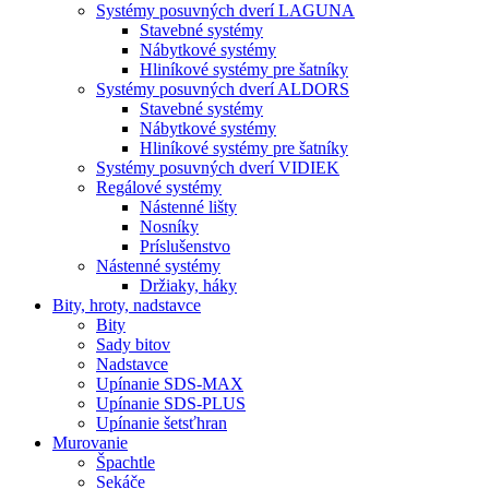
Systémy posuvných dverí LAGUNA
Stavebné systémy
Nábytkové systémy
Hliníkové systémy pre šatníky
Systémy posuvných dverí ALDORS
Stavebné systémy
Nábytkové systémy
Hliníkové systémy pre šatníky
Systémy posuvných dverí VIDIEK
Regálové systémy
Nástenné lišty
Nosníky
Príslušenstvo
Nástenné systémy
Držiaky, háky
Bity,
hroty, nadstavce
Bity
Sady bitov
Nadstavce
Upínanie SDS-MAX
Upínanie SDS-PLUS
Upínanie šetsťhran
Murovanie
Špachtle
Sekáče