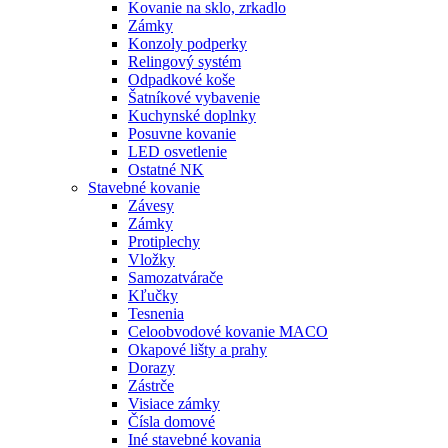
Kovanie na sklo, zrkadlo
Zámky
Konzoly podperky
Relingový systém
Odpadkové koše
Šatníkové vybavenie
Kuchynské doplnky
Posuvne kovanie
LED osvetlenie
Ostatné NK
Stavebné kovanie
Závesy
Zámky
Protiplechy
Vložky
Samozatvárače
Kľučky
Tesnenia
Celoobvodové kovanie MACO
Okapové lišty a prahy
Dorazy
Zástrče
Visiace zámky
Čísla domové
Iné stavebné kovania