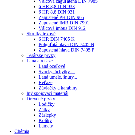
Válcová zaguľatená DIN 7985
6 HR 8,8 DIN 933
6 HR 8,8 DIN 931
Zapustené PH DIN 965
Zapustené IMB DIN 7991
Válcová imbus DIN 912
Skrutky texové
6 HR DIN 7405 K
Polguľatá hlava DIN 7405 N
Zapustená hlava DIN 7405 P
Tesárske prvky
Laná a reťaze
Laná oceľové
Svorky, úchytky ...
Laná umelé, šnúry...
Reťaze
Závlačky a karabiny
Iný spojovací materiál
Drevené prvky
Lodičky
Zátky
Záslepky
Kolíky
Lamely
Chémia