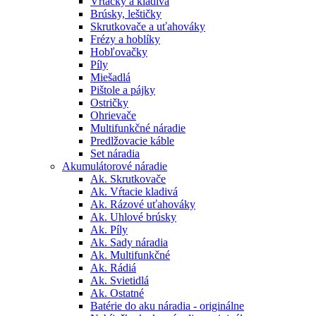
Vŕtačky a kladivá
Brúsky, leštičky
Skrutkovače a uťahováky
Frézy a hoblíky
Hobľovačky
Píly
Miešadlá
Pištole a pájky
Ostričky
Ohrievače
Multifunkčné náradie
Predlžovacie káble
Set náradia
Akumulátorové náradie
Ak. Skrutkovače
Ak. Vŕtacie kladivá
Ak. Rázové uťahováky
Ak. Uhlové brúsky
Ak. Píly
Ak. Sady náradia
Ak. Multifunkčné
Ak. Rádiá
Ak. Svietidlá
Ak. Ostatné
Batérie do aku náradia - originálne