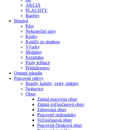
AKCIA
PLACHTY
Bazény
Brusivá
Pásy
Nekonečné pásy
Kruhy
Kotúče so stopkou
Výseky
Molitány
Keramika
Pasty leštiace
Príslušenstvo
Ostatné
náradie
Pracovné
odevy
Bundy, kabáty, vesty, mikiny
Nohavice
Obuv
Zimná pracovná obuv
Zimná voľnočasová obuv
Zdravotná obuv
Pracovné poltopánky
Voľnočasová obuv
Pracovná členková obuv