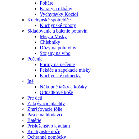
Poháre
Karafy a džbány
Vychytávky Koziol
Kuchynské spotrebiče
Kuchynské roboty
Skladovanie a balenie potravín
Misy a Misky
Chlebníky
Dózy na potraviny
Stojany na víno
Pečenie
Formy na pečenie
Pekáče a zapekacie misky
Kuchynské odmerky
Iné
Nákupné tašky a košíky
Odpadkové koše
Pre deti
Zakrývacie plachty
Zmršťovacie fólie
Pasce na hlodavce
Batérie
Príslušenstvo k autám
Kuchynské nože
Ochranné pomôcky