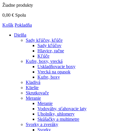
Žiadne produkty
0,00 €
Spolu
Košík
Pokladňa
Dielňa
Sady kľúčov, kľúče
Sady kľúčov
Hlavice, račne
Kľúče
Kufre, boxy, vrecká
Uskladňovacie boxy
Vrecká na opasok
Kufre, boxy
Kladivá
Kliešte
Skrutkovače
Meranie
Meranie
Vodováhy, sťahovacie laty
Uholníky, uhlomery
Skúšačky a multimetre
Svorky a zveráky
Svorky