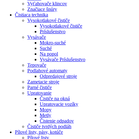
Vyťahovače klincov
Značiace šnúry
Čistiaca
technika
Vysokotlakové čističe
Vysokotlakové čističe
Príslušenstvo
Vysávače
Mokro-suché
Suché
Na popol
Vysávače Príslušenstvo
Tepovače
Podlahové automaty
Odpredajové stroje
Zametacie stroje
Parné čističe
Upratovanie
Čističe na okná
Upratovacie vozíky
Mopy
Metly
Čistenie odpadov
Čističe tvrdých podláh
Pílové
listy, pásy, kotúče
Pílové listy