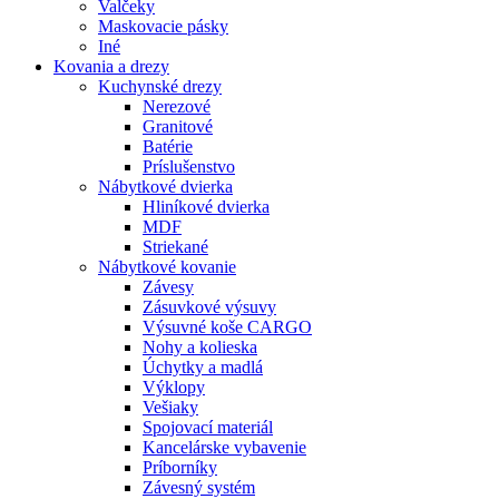
Valčeky
Maskovacie pásky
Iné
Kovania
a drezy
Kuchynské drezy
Nerezové
Granitové
Batérie
Príslušenstvo
Nábytkové dvierka
Hliníkové dvierka
MDF
Striekané
Nábytkové kovanie
Závesy
Zásuvkové výsuvy
Výsuvné koše CARGO
Nohy a kolieska
Úchytky a madlá
Výklopy
Vešiaky
Spojovací materiál
Kancelárske vybavenie
Príborníky
Závesný systém