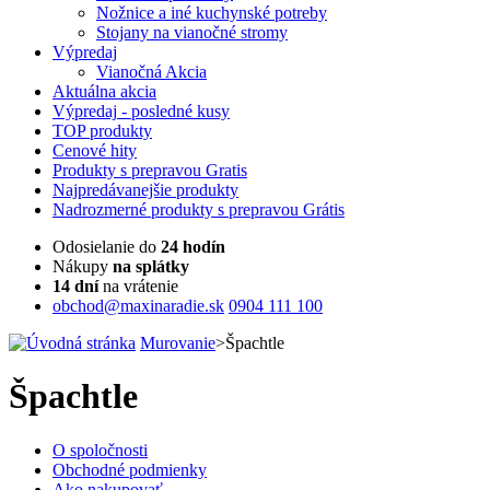
Nožnice a iné kuchynské potreby
Stojany na vianočné stromy
Výpredaj
Vianočná Akcia
Aktuálna
akcia
Výpredaj
- posledné kusy
TOP
produkty
Cenové
hity
Produkty
s prepravou Gratis
Najpredávanejšie
produkty
Nadrozmerné
produkty s prepravou Grátis
Odosielanie do
24 hodín
Nákupy
na splátky
14 dní
na vrátenie
obchod@maxinaradie.sk
0904 111 100
Murovanie
>
Špachtle
Špachtle
O spoločnosti
Obchodné podmienky
Ako nakupovať