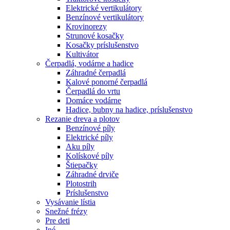
Elektrické vertikulátory
Benzínové vertikulátory
Krovinorezy
Strunové kosačky
Kosačky príslušenstvo
Kultivátor
Čerpadlá, vodárne a hadice
Záhradné čerpadlá
Kalové ponorné čerpadlá
Čerpadlá do vrtu
Domáce vodárne
Hadice, bubny na hadice, príslušenstvo
Rezanie dreva a plotov
Benzínové píly
Elektrické píly
Aku píly
Kolískové píly
Štiepačky
Záhradné drviče
Plotostrih
Príslušenstvo
Vysávanie lístia
Snežné frézy
Pre deti
Iné