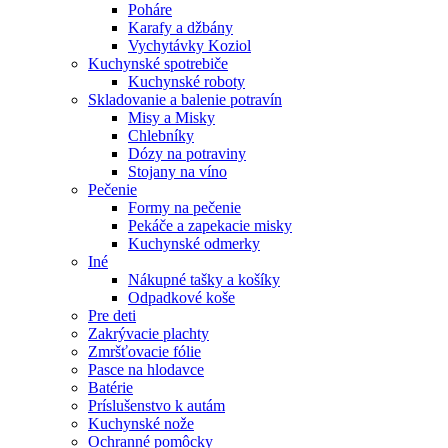
Poháre
Karafy a džbány
Vychytávky Koziol
Kuchynské spotrebiče
Kuchynské roboty
Skladovanie a balenie potravín
Misy a Misky
Chlebníky
Dózy na potraviny
Stojany na víno
Pečenie
Formy na pečenie
Pekáče a zapekacie misky
Kuchynské odmerky
Iné
Nákupné tašky a košíky
Odpadkové koše
Pre deti
Zakrývacie plachty
Zmršťovacie fólie
Pasce na hlodavce
Batérie
Príslušenstvo k autám
Kuchynské nože
Ochranné pomôcky