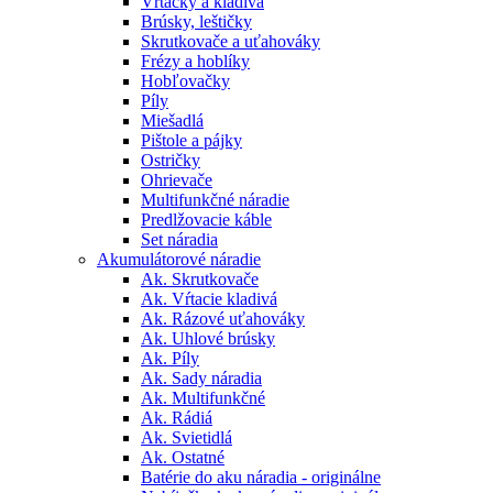
Vŕtačky a kladivá
Brúsky, leštičky
Skrutkovače a uťahováky
Frézy a hoblíky
Hobľovačky
Píly
Miešadlá
Pištole a pájky
Ostričky
Ohrievače
Multifunkčné náradie
Predlžovacie káble
Set náradia
Akumulátorové náradie
Ak. Skrutkovače
Ak. Vŕtacie kladivá
Ak. Rázové uťahováky
Ak. Uhlové brúsky
Ak. Píly
Ak. Sady náradia
Ak. Multifunkčné
Ak. Rádiá
Ak. Svietidlá
Ak. Ostatné
Batérie do aku náradia - originálne