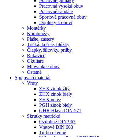
Pracovné gumáky
Pracovná vysoká obuv
Pracovné sandále
Športová pracovná obuv
Doplnky k obuvi
Montérky
Kombinézy
Plášte, zástery
Tričká, košele, blúzky
Čiapky, šiltovky, prilby
Rukavice
Okuliare
Milwaukee obuv
Ostatné
Spojovací
materiál
Vruty
ZHX zinok žltý
ZHX zinok biely
ZHX nerez
PGH zinok biely
6 HR Hlava DIN 571
Skrutky metrické
Ozdobné DIN 967
Vratové DIN 603
Turbo okenné