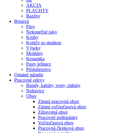
AKCIA
PLACHTY
Bazény
Brusivá
Pásy
Nekonečné pásy
Kruhy
Kotúče so stopkou
Výseky
Molitány
Keramika
Pasty leštiace
Príslušenstvo
Ostatné
náradie
Pracovné
odevy
Bundy, kabáty, vesty, mikiny
Nohavice
Obuv
Zimná pracovná obuv
Zimná voľnočasová obuv
Zdravotná obuv
Pracovné poltopánky
Voľnočasová obuv
Pracovná členková obuv