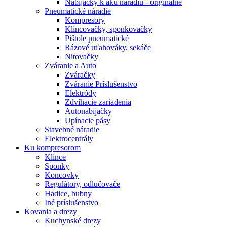
Nabíjačky k aku náradiu - originálne
Pneumatické náradie
Kompresory
Klincovačky, sponkovačky
Pištole pneumatické
Rázové uťahováky, sekáče
Nitovačky
Zváranie a Auto
Zváračky
Zváranie Príslušenstvo
Elektródy
Zdvíhacie zariadenia
Autonabíjačky
Upínacie pásy
Stavebné náradie
Elektrocentrály
Ku
kompresorom
Klince
Sponky
Koncovky
Regulátory, odlučovače
Hadice, bubny
Iné príslušenstvo
Kovania
a drezy
Kuchynské drezy