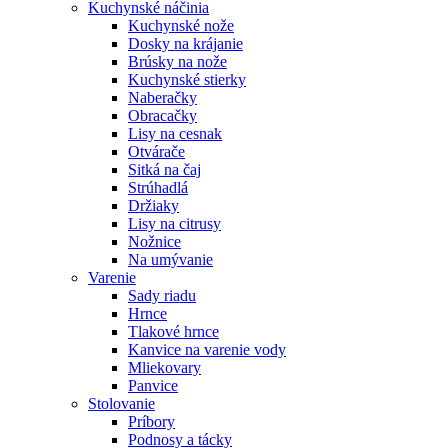
Kuchynské náčinia
Kuchynské nože
Dosky na krájanie
Brúsky na nože
Kuchynské stierky
Naberačky
Obracačky
Lisy na cesnak
Otvárače
Sitká na čaj
Strúhadlá
Držiaky
Lisy na citrusy
Nožnice
Na umývanie
Varenie
Sady riadu
Hrnce
Tlakové hrnce
Kanvice na varenie vody
Mliekovary
Panvice
Stolovanie
Príbory
Podnosy a tácky