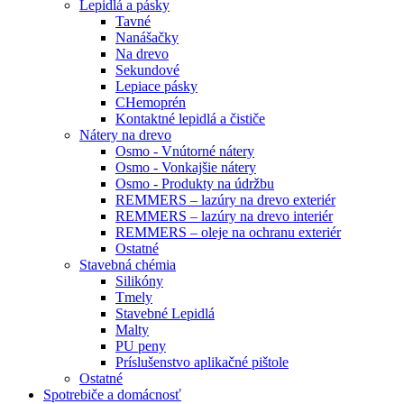
Lepidlá a pásky
Tavné
Nanášačky
Na drevo
Sekundové
Lepiace pásky
CHemoprén
Kontaktné lepidlá a čističe
Nátery na drevo
Osmo - Vnútorné nátery
Osmo - Vonkajšie nátery
Osmo - Produkty na údržbu
REMMERS – lazúry na drevo exteriér
REMMERS – lazúry na drevo interiér
REMMERS – oleje na ochranu exteriér
Ostatné
Stavebná chémia
Silikóny
Tmely
Stavebné Lepidlá
Malty
PU peny
Príslušenstvo aplikačné pištole
Ostatné
Spotrebiče
a domácnosť