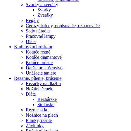
Svorky a zveráky
Svorky
Zveráky
Regály
Ceruzy, kriedy, popisovače, označovače
Sady náradia
Pracovné lampy
Dláta
K
uhlovým brúskam
Kotúče rezné
Kotúče diamantové
Kotúče brúsne
Ďalšie príslušenstvo
Unášacie taniere
Rezanie,
pílenie, brúsenie
Rezačky na dlažbu
Nožíky, čepele
Dláta
Rezbárske
Stolárske
Reznie skla
Nožnice na plech
Pilníky, rašple
Závitníky
Ručné pílky, listy