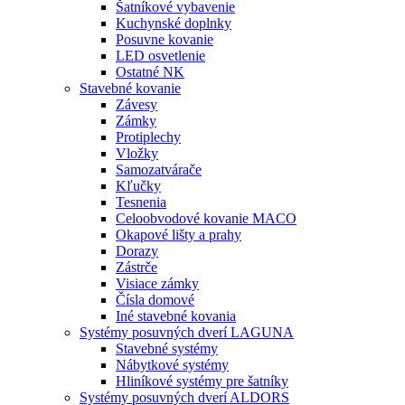
Šatníkové vybavenie
Kuchynské doplnky
Posuvne kovanie
LED osvetlenie
Ostatné NK
Stavebné kovanie
Závesy
Zámky
Protiplechy
Vložky
Samozatvárače
Kľučky
Tesnenia
Celoobvodové kovanie MACO
Okapové lišty a prahy
Dorazy
Zástrče
Visiace zámky
Čísla domové
Iné stavebné kovania
Systémy posuvných dverí LAGUNA
Stavebné systémy
Nábytkové systémy
Hliníkové systémy pre šatníky
Systémy posuvných dverí ALDORS