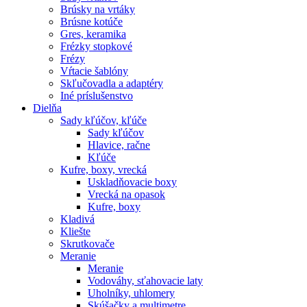
Brúsky na vrtáky
Brúsne kotúče
Gres, keramika
Frézky stopkové
Frézy
Vŕtacie šablóny
Skľučovadla a adaptéry
Iné príslušenstvo
Dielňa
Sady kľúčov, kľúče
Sady kľúčov
Hlavice, račne
Kľúče
Kufre, boxy, vrecká
Uskladňovacie boxy
Vrecká na opasok
Kufre, boxy
Kladivá
Kliešte
Skrutkovače
Meranie
Meranie
Vodováhy, sťahovacie laty
Uholníky, uhlomery
Skúšačky a multimetre