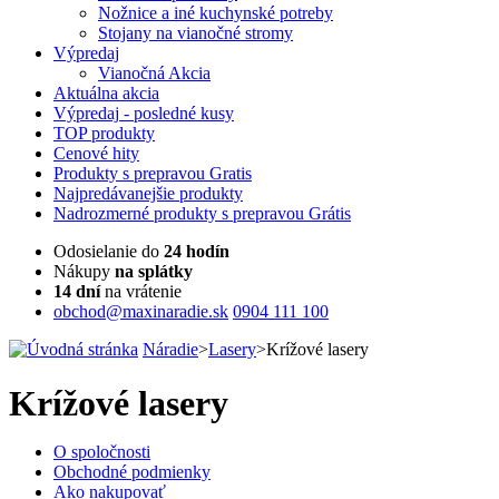
Nožnice a iné kuchynské potreby
Stojany na vianočné stromy
Výpredaj
Vianočná Akcia
Aktuálna
akcia
Výpredaj
- posledné kusy
TOP
produkty
Cenové
hity
Produkty
s prepravou Gratis
Najpredávanejšie
produkty
Nadrozmerné
produkty s prepravou Grátis
Odosielanie do
24 hodín
Nákupy
na splátky
14 dní
na vrátenie
obchod@maxinaradie.sk
0904 111 100
Náradie
>
Lasery
>
Krížové lasery
Krížové lasery
O spoločnosti
Obchodné podmienky
Ako nakupovať