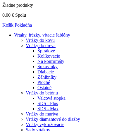
Žiadne produkty
0,00 €
Spolu
Košík
Pokladňa
Vrtáky,
frézky, vŕtacie šablóny
Vrtáky do kovu
Vrtáky do dreva
Špirálové
Kolíkovacie
Na konfirmáty
Sukovníky
Dlabacie
Záhlbníky
Ploché
Ostatné
Vrtáky do betónu
Valcová stopka
SDS - Plus
SDS - Max
Vrtáky do muriva
Vrtáky diamantové do dlažby
Vrtáky vykružovacie
Sady vrtákov