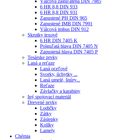
Válcová zaguľatená DIN 7985
6 HR 8,8 DIN 933
6 HR 8,8 DIN 931
Zapustené PH DIN 965
Zapustené IMB DIN 7991
Válcová imbus DIN 912
Skrutky texové
6 HR DIN 7405 K
Polguľatá hlava DIN 7405 N
Zapustená hlava DIN 7405 P
Tesárske prvky
Laná a reťaze
Laná oceľové
Svorky, úchytky ...
Laná umelé, šnúry...
Reťaze
Závlačky a karabiny
Iný spojovací materiál
Drevené prvky
Lodičky
Zátky
Záslepky
Kolíky
Lamely
Chémia