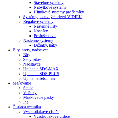
Stavebné systémy
Nábytkové systémy
Hliníkové systémy pre šatníky
Systémy posuvných dverí VIDIEK
Regálové systémy
Nástenné lišty
Nosníky
Príslušenstvo
Nástenné systémy
Držiaky, háky
Bity,
hroty, nadstavce
Bity
Sady bitov
Nadstavce
Upínanie SDS-MAX
Upínanie SDS-PLUS
Upínanie šetsťhran
Maľovanie
Štetce
Valčeky
Maskovacie pásky
Iné
Čistiaca
technika
Vysokotlakové čističe
Vysokotlakové čističe