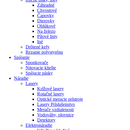
Záhradné
Chvostové
Čapovky
Dierovky
Oblúkové
Na železo
Pílové listy
Iné
Drôtené kefy
Rezanie polystyrénu
Spájanie
Sponkovače
Nitovacie kliešte
Spájacie pásky
Náradie
Lasery
Krížové lasery
Rotačné lasery
Optické meracie prístroje
Lasery Príslušenstvo
Merače vzdialenosti
Vodováhy, olovnice
Detektory
Elektronáradie