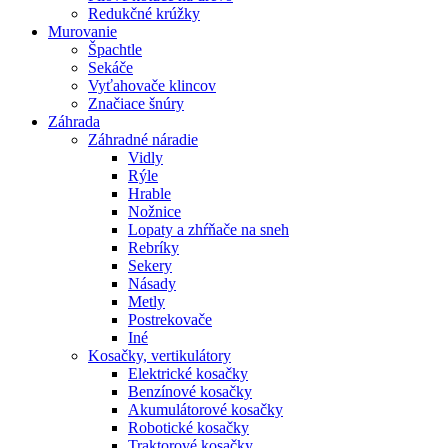
Redukčné krúžky
Murovanie
Špachtle
Sekáče
Vyťahovače klincov
Značiace šnúry
Záhrada
Záhradné náradie
Vidly
Rýle
Hrable
Nožnice
Lopaty a zhŕňače na sneh
Rebríky
Sekery
Násady
Metly
Postrekovače
Iné
Kosačky, vertikulátory
Elektrické kosačky
Benzínové kosačky
Akumulátorové kosačky
Robotické kosačky
Traktorové kosačky