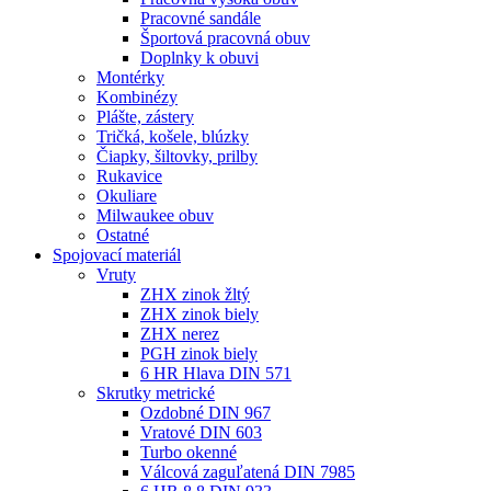
Pracovné sandále
Športová pracovná obuv
Doplnky k obuvi
Montérky
Kombinézy
Plášte, zástery
Tričká, košele, blúzky
Čiapky, šiltovky, prilby
Rukavice
Okuliare
Milwaukee obuv
Ostatné
Spojovací
materiál
Vruty
ZHX zinok žltý
ZHX zinok biely
ZHX nerez
PGH zinok biely
6 HR Hlava DIN 571
Skrutky metrické
Ozdobné DIN 967
Vratové DIN 603
Turbo okenné
Válcová zaguľatená DIN 7985