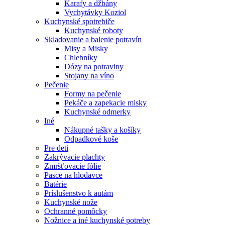
Karafy a džbány
Vychytávky Koziol
Kuchynské spotrebiče
Kuchynské roboty
Skladovanie a balenie potravín
Misy a Misky
Chlebníky
Dózy na potraviny
Stojany na víno
Pečenie
Formy na pečenie
Pekáče a zapekacie misky
Kuchynské odmerky
Iné
Nákupné tašky a košíky
Odpadkové koše
Pre deti
Zakrývacie plachty
Zmršťovacie fólie
Pasce na hlodavce
Batérie
Príslušenstvo k autám
Kuchynské nože
Ochranné pomôcky
Nožnice a iné kuchynské potreby