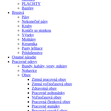
PLACHTY
Bazény
Brusivá
Pásy
Nekonečné pásy
Kruhy
Kotúče so stopkou
Výseky
Molitány
Keramika
Pasty leštiace
Príslušenstvo
Ostatné
náradie
Pracovné
odevy
Bundy, kabáty, vesty, mikiny
Nohavice
Obuv
Zimná pracovná obuv
Zimná voľnočasová obuv
Zdravotná obuv
Pracovné poltopánky
Voľnočasová obuv
Pracovná členková obuv
Pracovné gumáky
Pracovná vysoká obuv