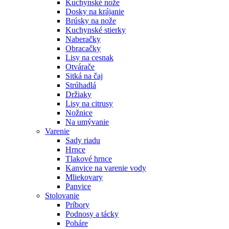
Kuchynské nože
Dosky na krájanie
Brúsky na nože
Kuchynské stierky
Naberačky
Obracačky
Lisy na cesnak
Otvárače
Sitká na čaj
Strúhadlá
Držiaky
Lisy na citrusy
Nožnice
Na umývanie
Varenie
Sady riadu
Hrnce
Tlakové hrnce
Kanvice na varenie vody
Mliekovary
Panvice
Stolovanie
Príbory
Podnosy a tácky
Poháre