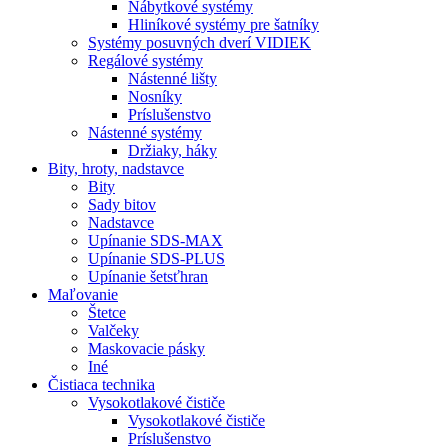
Nábytkové systémy
Hliníkové systémy pre šatníky
Systémy posuvných dverí VIDIEK
Regálové systémy
Nástenné lišty
Nosníky
Príslušenstvo
Nástenné systémy
Držiaky, háky
Bity,
hroty, nadstavce
Bity
Sady bitov
Nadstavce
Upínanie SDS-MAX
Upínanie SDS-PLUS
Upínanie šetsťhran
Maľovanie
Štetce
Valčeky
Maskovacie pásky
Iné
Čistiaca
technika
Vysokotlakové čističe
Vysokotlakové čističe
Príslušenstvo