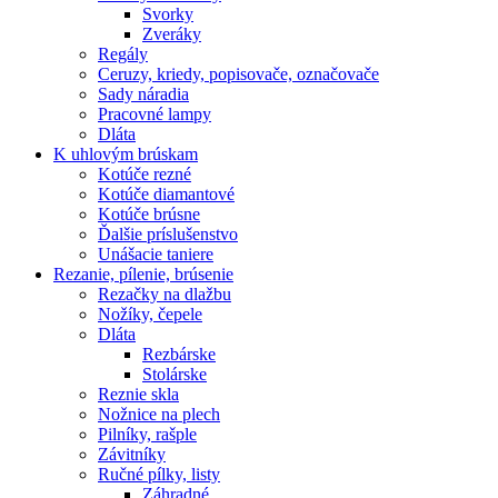
Svorky
Zveráky
Regály
Ceruzy, kriedy, popisovače, označovače
Sady náradia
Pracovné lampy
Dláta
K
uhlovým brúskam
Kotúče rezné
Kotúče diamantové
Kotúče brúsne
Ďalšie príslušenstvo
Unášacie taniere
Rezanie,
pílenie, brúsenie
Rezačky na dlažbu
Nožíky, čepele
Dláta
Rezbárske
Stolárske
Reznie skla
Nožnice na plech
Pilníky, rašple
Závitníky
Ručné pílky, listy
Záhradné