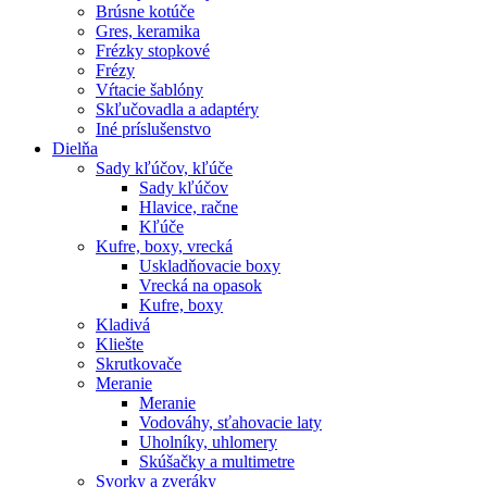
Brúsne kotúče
Gres, keramika
Frézky stopkové
Frézy
Vŕtacie šablóny
Skľučovadla a adaptéry
Iné príslušenstvo
Dielňa
Sady kľúčov, kľúče
Sady kľúčov
Hlavice, račne
Kľúče
Kufre, boxy, vrecká
Uskladňovacie boxy
Vrecká na opasok
Kufre, boxy
Kladivá
Kliešte
Skrutkovače
Meranie
Meranie
Vodováhy, sťahovacie laty
Uholníky, uhlomery
Skúšačky a multimetre
Svorky a zveráky