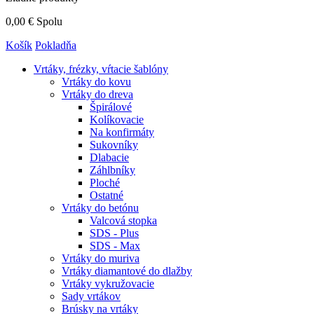
0,00 €
Spolu
Košík
Pokladňa
Vrtáky,
frézky, vŕtacie šablóny
Vrtáky do kovu
Vrtáky do dreva
Špirálové
Kolíkovacie
Na konfirmáty
Sukovníky
Dlabacie
Záhlbníky
Ploché
Ostatné
Vrtáky do betónu
Valcová stopka
SDS - Plus
SDS - Max
Vrtáky do muriva
Vrtáky diamantové do dlažby
Vrtáky vykružovacie
Sady vrtákov
Brúsky na vrtáky