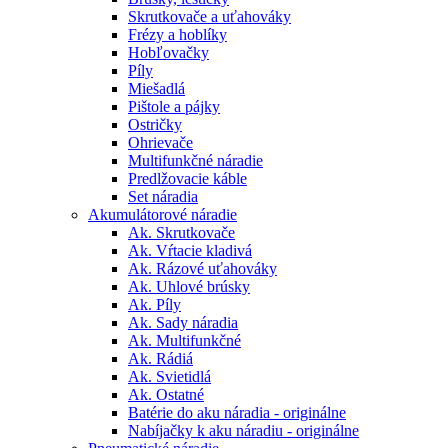
Skrutkovače a uťahováky
Frézy a hoblíky
Hobľovačky
Píly
Miešadlá
Pištole a pájky
Ostričky
Ohrievače
Multifunkčné náradie
Predlžovacie káble
Set náradia
Akumulátorové náradie
Ak. Skrutkovače
Ak. Vŕtacie kladivá
Ak. Rázové uťahováky
Ak. Uhlové brúsky
Ak. Píly
Ak. Sady náradia
Ak. Multifunkčné
Ak. Rádiá
Ak. Svietidlá
Ak. Ostatné
Batérie do aku náradia - originálne
Nabíjačky k aku náradiu - originálne