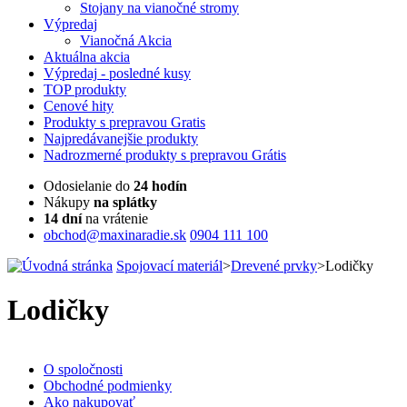
Stojany na vianočné stromy
Výpredaj
Vianočná Akcia
Aktuálna
akcia
Výpredaj
- posledné kusy
TOP
produkty
Cenové
hity
Produkty
s prepravou Gratis
Najpredávanejšie
produkty
Nadrozmerné
produkty s prepravou Grátis
Odosielanie do
24 hodín
Nákupy
na splátky
14 dní
na vrátenie
obchod@maxinaradie.sk
0904 111 100
Spojovací materiál
>
Drevené prvky
>
Lodičky
Lodičky
O spoločnosti
Obchodné podmienky
Ako nakupovať