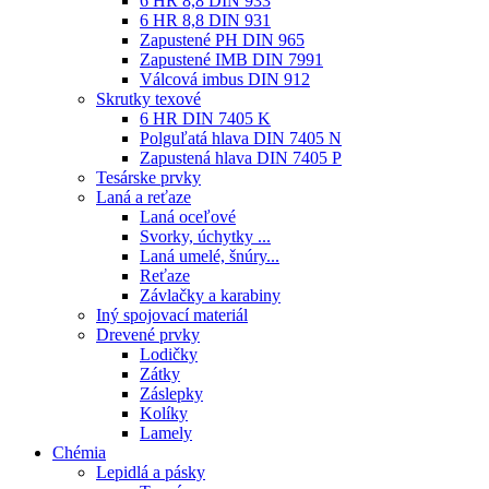
6 HR 8,8 DIN 933
6 HR 8,8 DIN 931
Zapustené PH DIN 965
Zapustené IMB DIN 7991
Válcová imbus DIN 912
Skrutky texové
6 HR DIN 7405 K
Polguľatá hlava DIN 7405 N
Zapustená hlava DIN 7405 P
Tesárske prvky
Laná a reťaze
Laná oceľové
Svorky, úchytky ...
Laná umelé, šnúry...
Reťaze
Závlačky a karabiny
Iný spojovací materiál
Drevené prvky
Lodičky
Zátky
Záslepky
Kolíky
Lamely
Chémia
Lepidlá a pásky