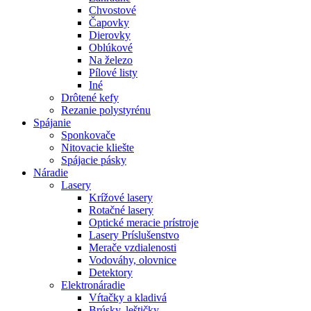
Chvostové
Čapovky
Dierovky
Oblúkové
Na železo
Pílové listy
Iné
Drôtené kefy
Rezanie polystyrénu
Spájanie
Sponkovače
Nitovacie kliešte
Spájacie pásky
Náradie
Lasery
Krížové lasery
Rotačné lasery
Optické meracie prístroje
Lasery Príslušenstvo
Merače vzdialenosti
Vodováhy, olovnice
Detektory
Elektronáradie
Vŕtačky a kladivá
Brúsky, leštičky