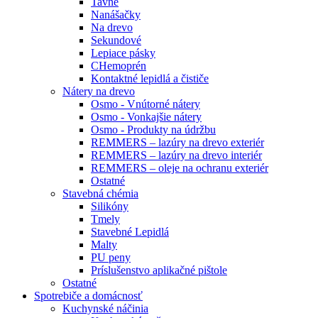
Tavné
Nanášačky
Na drevo
Sekundové
Lepiace pásky
CHemoprén
Kontaktné lepidlá a čističe
Nátery na drevo
Osmo - Vnútorné nátery
Osmo - Vonkajšie nátery
Osmo - Produkty na údržbu
REMMERS – lazúry na drevo exteriér
REMMERS – lazúry na drevo interiér
REMMERS – oleje na ochranu exteriér
Ostatné
Stavebná chémia
Silikóny
Tmely
Stavebné Lepidlá
Malty
PU peny
Príslušenstvo aplikačné pištole
Ostatné
Spotrebiče
a domácnosť
Kuchynské náčinia