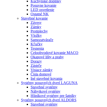
Kuchynské doplnky
Posuvne kovanie
LED osvetlenie
Ostatné NK
Stavebné kovanie
Závesy
Zámky
Protiplechy
Vložky
Samozatvárače
Kľučky
Tesnenia
Celoobvodové kovanie MACO
Okapové lišty a prahy
Dorazy
Zástrče
Visiace zámky
Čísla domové
Iné stavebné kovania
Systémy posuvných dverí LAGUNA
Stavebné systémy
Nábytkové systémy
Hliníkové systémy pre šatníky
Systémy posuvných dverí ALDORS
Stavebné systémy