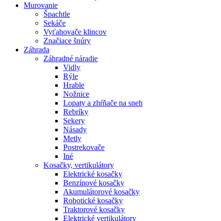
Murovanie
Špachtle
Sekáče
Vyťahovače klincov
Značiace šnúry
Záhrada
Záhradné náradie
Vidly
Rýle
Hrable
Nožnice
Lopaty a zhŕňače na sneh
Rebríky
Sekery
Násady
Metly
Postrekovače
Iné
Kosačky, vertikulátory
Elektrické kosačky
Benzínové kosačky
Akumulátorové kosačky
Robotické kosačky
Traktorové kosačky
Elektrické vertikulátory