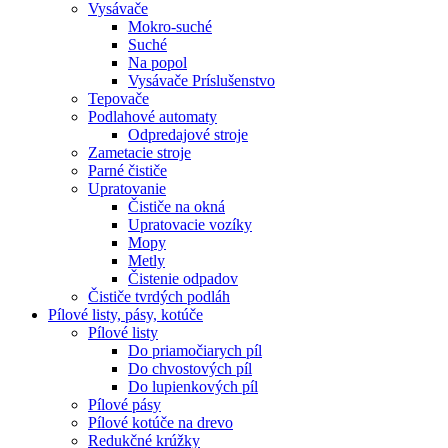
Vysávače
Mokro-suché
Suché
Na popol
Vysávače Príslušenstvo
Tepovače
Podlahové automaty
Odpredajové stroje
Zametacie stroje
Parné čističe
Upratovanie
Čističe na okná
Upratovacie vozíky
Mopy
Metly
Čistenie odpadov
Čističe tvrdých podláh
Pílové
listy, pásy, kotúče
Pílové listy
Do priamočiarych píl
Do chvostových píl
Do lupienkových píl
Pílové pásy
Pílové kotúče na drevo
Redukčné krúžky