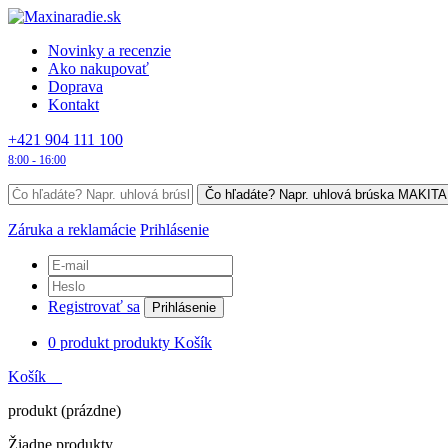
Novinky a recenzie
Ako nakupovať
Doprava
Kontakt
+421 904 111 100
8:00 - 16:00
Záruka a reklamácie
Prihlásenie
Registrovať sa
Prihlásenie
0
produkt
produkty
Košík
Košík
produkt
(prázdne)
Žiadne produkty