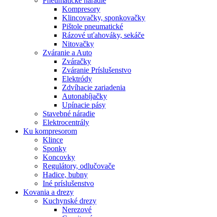
Pneumatické náradie
Kompresory
Klincovačky, sponkovačky
Pištole pneumatické
Rázové uťahováky, sekáče
Nitovačky
Zváranie a Auto
Zváračky
Zváranie Príslušenstvo
Elektródy
Zdvíhacie zariadenia
Autonabíjačky
Upínacie pásy
Stavebné náradie
Elektrocentrály
Ku
kompresorom
Klince
Sponky
Koncovky
Regulátory, odlučovače
Hadice, bubny
Iné príslušenstvo
Kovania
a drezy
Kuchynské drezy
Nerezové