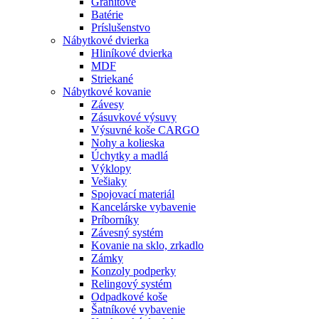
Granitové
Batérie
Príslušenstvo
Nábytkové dvierka
Hliníkové dvierka
MDF
Striekané
Nábytkové kovanie
Závesy
Zásuvkové výsuvy
Výsuvné koše CARGO
Nohy a kolieska
Úchytky a madlá
Výklopy
Vešiaky
Spojovací materiál
Kancelárske vybavenie
Príborníky
Závesný systém
Kovanie na sklo, zrkadlo
Zámky
Konzoly podperky
Relingový systém
Odpadkové koše
Šatníkové vybavenie