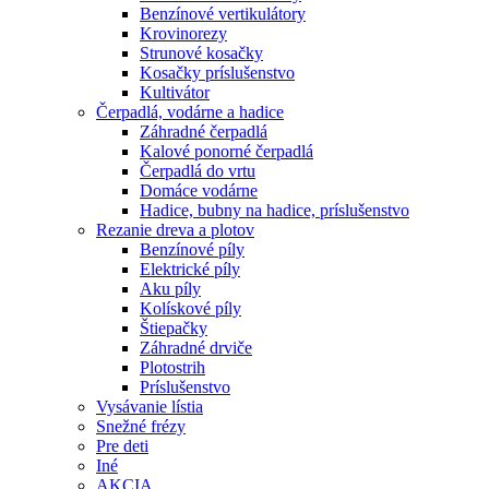
Benzínové vertikulátory
Krovinorezy
Strunové kosačky
Kosačky príslušenstvo
Kultivátor
Čerpadlá, vodárne a hadice
Záhradné čerpadlá
Kalové ponorné čerpadlá
Čerpadlá do vrtu
Domáce vodárne
Hadice, bubny na hadice, príslušenstvo
Rezanie dreva a plotov
Benzínové píly
Elektrické píly
Aku píly
Kolískové píly
Štiepačky
Záhradné drviče
Plotostrih
Príslušenstvo
Vysávanie lístia
Snežné frézy
Pre deti
Iné
AKCIA