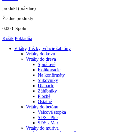
produkt
(prázdne)
Žiadne produkty
0,00 €
Spolu
Košík
Pokladňa
Vrtáky,
frézky, vŕtacie šablóny
Vrtáky do kovu
Vrtáky do dreva
Špirálové
Kolíkovacie
Na konfirmáty
Sukovníky
Dlabacie
Záhlbníky
Ploché
Ostatné
Vrtáky do betónu
Valcová stopka
SDS - Plus
SDS - Max
Vrtáky do muriva