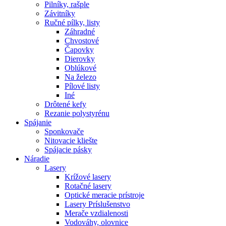
Pilníky, rašple
Závitníky
Ručné pílky, listy
Záhradné
Chvostové
Čapovky
Dierovky
Oblúkové
Na železo
Pílové listy
Iné
Drôtené kefy
Rezanie polystyrénu
Spájanie
Sponkovače
Nitovacie kliešte
Spájacie pásky
Náradie
Lasery
Krížové lasery
Rotačné lasery
Optické meracie prístroje
Lasery Príslušenstvo
Merače vzdialenosti
Vodováhy, olovnice