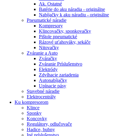
Ak. Ostatné
Batérie do aku náradia - originálne
Nabíjačky k aku náradiu - originálne
Pneumatické náradie
Kompresory
Klincovačky, sponkovačky
Pištole pneumatické
Rázové uťahováky, sekáče
Nitovačky
Zváranie a Auto
Zváračky
Zváranie Príslušenstvo
Elektródy
Zdvíhacie zariadenia
Autonabíjačky
Upínacie pásy
Stavebné náradie
Elektrocentrály
Ku
kompresorom
Klince
Sponky
Koncovky
Regulátory, odlučovače
Hadice, bubny
Iné príslušenstvo