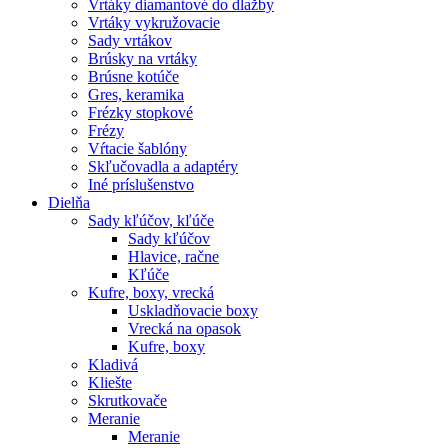
Vrtáky diamantové do dlažby
Vrtáky vykružovacie
Sady vrtákov
Brúsky na vrtáky
Brúsne kotúče
Gres, keramika
Frézky stopkové
Frézy
Vŕtacie šablóny
Skľučovadla a adaptéry
Iné príslušenstvo
Dielňa
Sady kľúčov, kľúče
Sady kľúčov
Hlavice, račne
Kľúče
Kufre, boxy, vrecká
Uskladňovacie boxy
Vrecká na opasok
Kufre, boxy
Kladivá
Kliešte
Skrutkovače
Meranie
Meranie