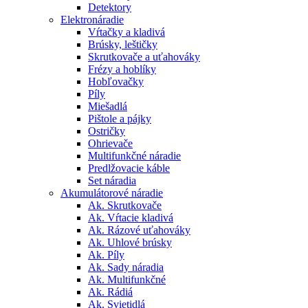
Detektory
Elektronáradie
Vŕtačky a kladivá
Brúsky, leštičky
Skrutkovače a uťahováky
Frézy a hoblíky
Hobľovačky
Píly
Miešadlá
Pištole a pájky
Ostričky
Ohrievače
Multifunkčné náradie
Predlžovacie káble
Set náradia
Akumulátorové náradie
Ak. Skrutkovače
Ak. Vŕtacie kladivá
Ak. Rázové uťahováky
Ak. Uhlové brúsky
Ak. Píly
Ak. Sady náradia
Ak. Multifunkčné
Ak. Rádiá
Ak. Svietidlá