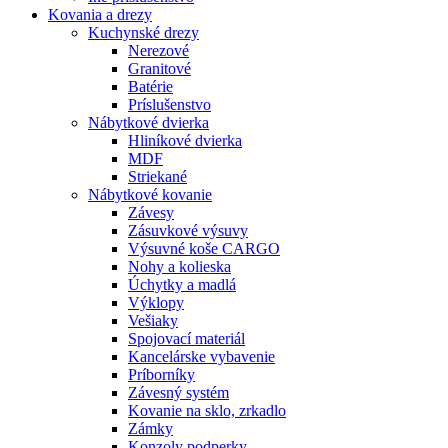
Kovania
a drezy
Kuchynské drezy
Nerezové
Granitové
Batérie
Príslušenstvo
Nábytkové dvierka
Hliníkové dvierka
MDF
Striekané
Nábytkové kovanie
Závesy
Zásuvkové výsuvy
Výsuvné koše CARGO
Nohy a kolieska
Úchytky a madlá
Výklopy
Vešiaky
Spojovací materiál
Kancelárske vybavenie
Príborníky
Závesný systém
Kovanie na sklo, zrkadlo
Zámky
Konzoly podperky