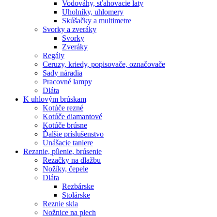
Vodováhy, sťahovacie laty
Uholníky, uhlomery
Skúšačky a multimetre
Svorky a zveráky
Svorky
Zveráky
Regály
Ceruzy, kriedy, popisovače, označovače
Sady náradia
Pracovné lampy
Dláta
K
uhlovým brúskam
Kotúče rezné
Kotúče diamantové
Kotúče brúsne
Ďalšie príslušenstvo
Unášacie taniere
Rezanie,
pílenie, brúsenie
Rezačky na dlažbu
Nožíky, čepele
Dláta
Rezbárske
Stolárske
Reznie skla
Nožnice na plech