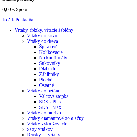
0,00 €
Spolu
Košík
Pokladňa
Vrtáky,
frézky, vŕtacie šablóny
Vrtáky do kovu
Vrtáky do dreva
Špirálové
Kolíkovacie
Na konfirmáty
Sukovníky
Dlabacie
Záhlbníky
Ploché
Ostatné
Vrtáky do betónu
Valcová stopka
SDS - Plus
SDS - Max
Vrtáky do muriva
Vrtáky diamantové do dlažby
Vrtáky vykružovacie
Sady vrtákov
Brúsky na vrtáky