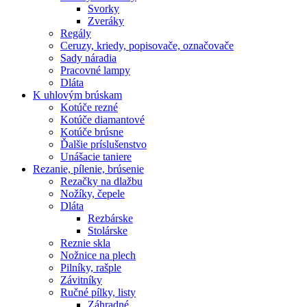
Svorky
Zveráky
Regály
Ceruzy, kriedy, popisovače, označovače
Sady náradia
Pracovné lampy
Dláta
K
uhlovým brúskam
Kotúče rezné
Kotúče diamantové
Kotúče brúsne
Ďalšie príslušenstvo
Unášacie taniere
Rezanie,
pílenie, brúsenie
Rezačky na dlažbu
Nožíky, čepele
Dláta
Rezbárske
Stolárske
Reznie skla
Nožnice na plech
Pilníky, rašple
Závitníky
Ručné pílky, listy
Záhradné