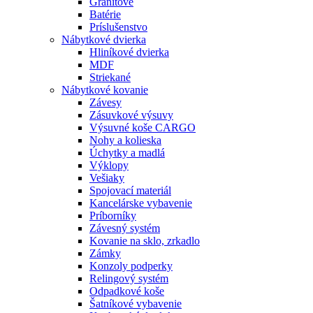
Granitové
Batérie
Príslušenstvo
Nábytkové dvierka
Hliníkové dvierka
MDF
Striekané
Nábytkové kovanie
Závesy
Zásuvkové výsuvy
Výsuvné koše CARGO
Nohy a kolieska
Úchytky a madlá
Výklopy
Vešiaky
Spojovací materiál
Kancelárske vybavenie
Príborníky
Závesný systém
Kovanie na sklo, zrkadlo
Zámky
Konzoly podperky
Relingový systém
Odpadkové koše
Šatníkové vybavenie