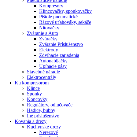
Pneumatické náradie
Kompresory
Klincovačky, sponkovačky
Pištole pneumatické
Rázové uťahováky, sekáče
Nitovačky
Zváranie a Auto
Zváračky
Zváranie Príslušenstvo
Elektródy
Zdvíhacie zariadenia
Autonabíjačky
Upínacie pásy
Stavebné náradie
Elektrocentrály
Ku
kompresorom
Klince
Sponky
Koncovky
Regulátory, odlučovače
Hadice, bubny
Iné príslušenstvo
Kovania
a drezy
Kuchynské drezy
Nerezové