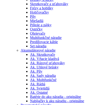
Skrutkovače a uťahováky
Frézy a hoblíky
Hobľovačky
Píly
Miešadlá
Pištole a pájky
Ostričky
Ohrievače
Multifunkčné náradie
Predlžovacie káble
Set náradia
Akumulátorové náradie
Ak. Skrutkovače
Ak. Vŕtacie kladivá
Ak. Rázové uťahováky
Ak. Uhlové brúsky
Ak. Píly
Ak. Sady náradia
Ak. Multifunkčné
Ak. Rádiá
Ak. Svietidlá
Ak. Ostatné
Batérie do aku náradia - originálne
Nabíjačky k aku náradiu - originálne