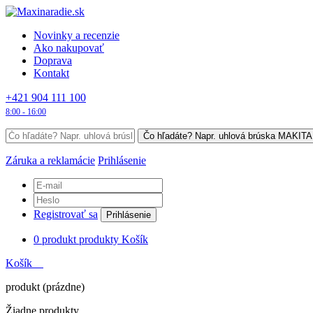
Novinky a recenzie
Ako nakupovať
Doprava
Kontakt
+421 904 111 100
8:00 - 16:00
Záruka a reklamácie
Prihlásenie
Registrovať sa
Prihlásenie
0
produkt
produkty
Košík
Košík
produkt
(prázdne)
Žiadne produkty