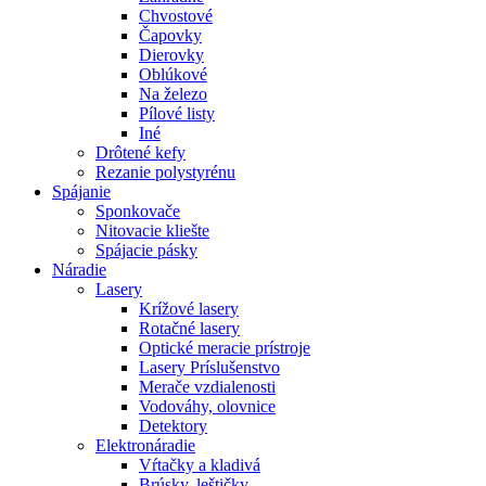
Chvostové
Čapovky
Dierovky
Oblúkové
Na železo
Pílové listy
Iné
Drôtené kefy
Rezanie polystyrénu
Spájanie
Sponkovače
Nitovacie kliešte
Spájacie pásky
Náradie
Lasery
Krížové lasery
Rotačné lasery
Optické meracie prístroje
Lasery Príslušenstvo
Merače vzdialenosti
Vodováhy, olovnice
Detektory
Elektronáradie
Vŕtačky a kladivá
Brúsky, leštičky