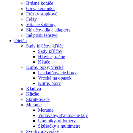
Brúsne kotúče
Gres, keramika
Frézky stopkové
Frézy
Vŕtacie šablóny
Skľučovadla a adaptéry
Iné príslušenstvo
Dielňa
Sady kľúčov, kľúče
Sady kľúčov
Hlavice, račne
Kľúče
Kufre, boxy, vrecká
Uskladňovacie boxy
Vrecká na opasok
Kufre, boxy
Kladivá
Kliešte
Skrutkovače
Meranie
Meranie
Vodováhy, sťahovacie laty
Uholníky, uhlomery
Skúšačky a multimetre
Svorky a zveráky