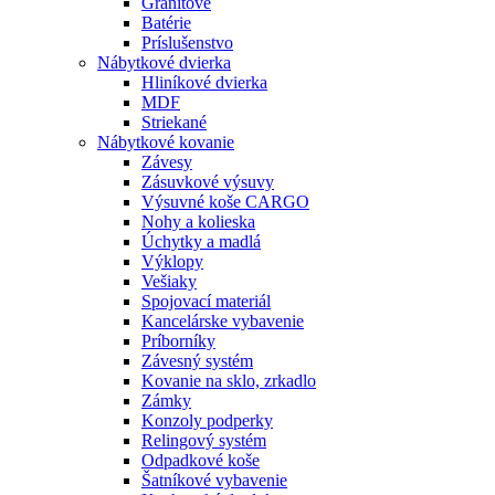
Granitové
Batérie
Príslušenstvo
Nábytkové dvierka
Hliníkové dvierka
MDF
Striekané
Nábytkové kovanie
Závesy
Zásuvkové výsuvy
Výsuvné koše CARGO
Nohy a kolieska
Úchytky a madlá
Výklopy
Vešiaky
Spojovací materiál
Kancelárske vybavenie
Príborníky
Závesný systém
Kovanie na sklo, zrkadlo
Zámky
Konzoly podperky
Relingový systém
Odpadkové koše
Šatníkové vybavenie