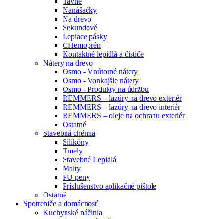
Tavné
Nanášačky
Na drevo
Sekundové
Lepiace pásky
CHemoprén
Kontaktné lepidlá a čističe
Nátery na drevo
Osmo - Vnútorné nátery
Osmo - Vonkajšie nátery
Osmo - Produkty na údržbu
REMMERS – lazúry na drevo exteriér
REMMERS – lazúry na drevo interiér
REMMERS – oleje na ochranu exteriér
Ostatné
Stavebná chémia
Silikóny
Tmely
Stavebné Lepidlá
Malty
PU peny
Príslušenstvo aplikačné pištole
Ostatné
Spotrebiče
a domácnosť
Kuchynské náčinia