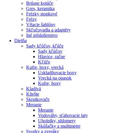
Brúsne kotúče
Gres, keramika
Frézky stopkové
Frézy
Vŕtacie šablóny
Skľučovadla a adaptéry
Iné príslušenstvo
Dielňa
Sady kľúčov, kľúče
Sady kľúčov
Hlavice, račne
Kľúče
Kufre, boxy, vrecká
Uskladňovacie boxy
Vrecká na opasok
Kufre, boxy
Kladivá
Kliešte
Skrutkovače
Meranie
Meranie
Vodováhy, sťahovacie laty
Uholníky, uhlomery
Skúšačky a multimetre
Svorky a zveráky