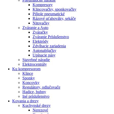
Pneumatické náradie
Kompresory
Klincovačky, sponkovačky
Pištole pneumatické
Rázové uťahováky, sekáče
Nitovačky
Zváranie a Auto
Zváračky
Zváranie Príslušenstvo
Elektródy
Zdvíhacie zariadenia
Autonabíjačky
Upínacie pásy
Stavebné náradie
Elektrocentrály
Ku
kompresorom
Klince
Sponky
Koncovky
Regulátory, odlučovače
Hadice, bubny
Iné príslušenstvo
Kovania
a drezy
Kuchynské drezy
Nerezové