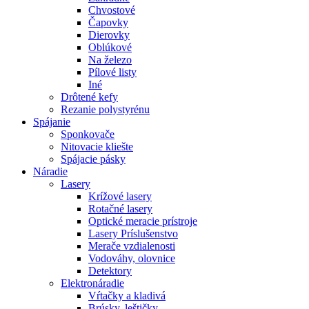
Chvostové
Čapovky
Dierovky
Oblúkové
Na železo
Pílové listy
Iné
Drôtené kefy
Rezanie polystyrénu
Spájanie
Sponkovače
Nitovacie kliešte
Spájacie pásky
Náradie
Lasery
Krížové lasery
Rotačné lasery
Optické meracie prístroje
Lasery Príslušenstvo
Merače vzdialenosti
Vodováhy, olovnice
Detektory
Elektronáradie
Vŕtačky a kladivá
Brúsky, leštičky