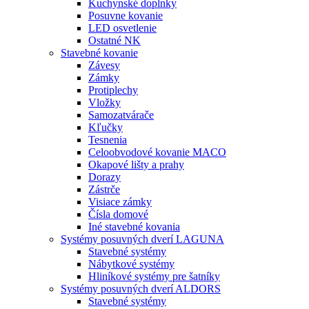
Kuchynské doplnky
Posuvne kovanie
LED osvetlenie
Ostatné NK
Stavebné kovanie
Závesy
Zámky
Protiplechy
Vložky
Samozatvárače
Kľučky
Tesnenia
Celoobvodové kovanie MACO
Okapové lišty a prahy
Dorazy
Zástrče
Visiace zámky
Čísla domové
Iné stavebné kovania
Systémy posuvných dverí LAGUNA
Stavebné systémy
Nábytkové systémy
Hliníkové systémy pre šatníky
Systémy posuvných dverí ALDORS
Stavebné systémy