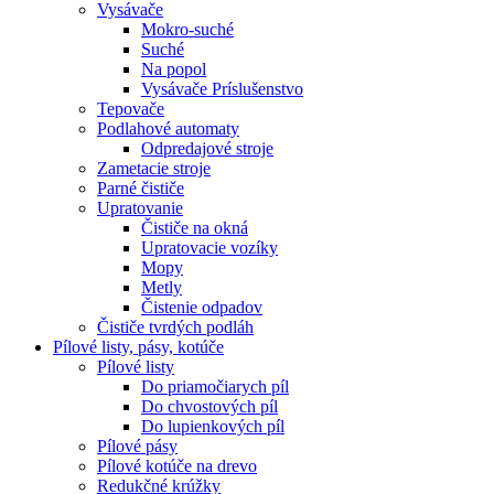
Vysávače
Mokro-suché
Suché
Na popol
Vysávače Príslušenstvo
Tepovače
Podlahové automaty
Odpredajové stroje
Zametacie stroje
Parné čističe
Upratovanie
Čističe na okná
Upratovacie vozíky
Mopy
Metly
Čistenie odpadov
Čističe tvrdých podláh
Pílové
listy, pásy, kotúče
Pílové listy
Do priamočiarych píl
Do chvostových píl
Do lupienkových píl
Pílové pásy
Pílové kotúče na drevo
Redukčné krúžky