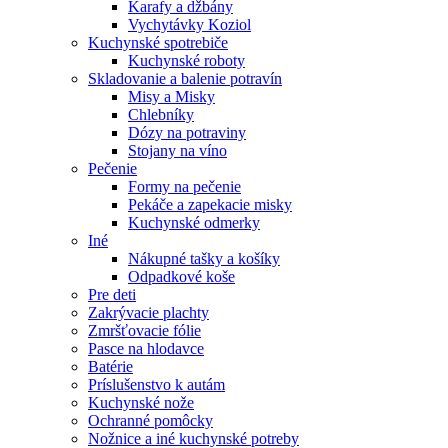
Karafy a džbány
Vychytávky Koziol
Kuchynské spotrebiče
Kuchynské roboty
Skladovanie a balenie potravín
Misy a Misky
Chlebníky
Dózy na potraviny
Stojany na víno
Pečenie
Formy na pečenie
Pekáče a zapekacie misky
Kuchynské odmerky
Iné
Nákupné tašky a košíky
Odpadkové koše
Pre deti
Zakrývacie plachty
Zmršťovacie fólie
Pasce na hlodavce
Batérie
Príslušenstvo k autám
Kuchynské nože
Ochranné pomôcky
Nožnice a iné kuchynské potreby