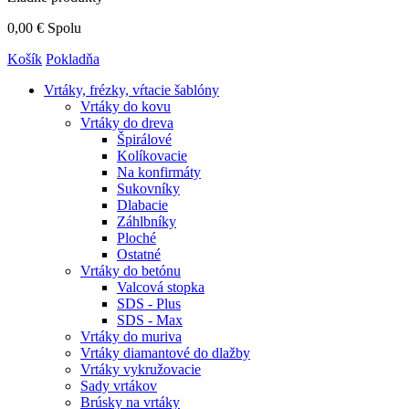
0,00 €
Spolu
Košík
Pokladňa
Vrtáky,
frézky, vŕtacie šablóny
Vrtáky do kovu
Vrtáky do dreva
Špirálové
Kolíkovacie
Na konfirmáty
Sukovníky
Dlabacie
Záhlbníky
Ploché
Ostatné
Vrtáky do betónu
Valcová stopka
SDS - Plus
SDS - Max
Vrtáky do muriva
Vrtáky diamantové do dlažby
Vrtáky vykružovacie
Sady vrtákov
Brúsky na vrtáky