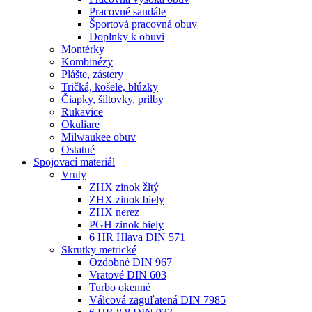
Pracovné sandále
Športová pracovná obuv
Doplnky k obuvi
Montérky
Kombinézy
Plášte, zástery
Tričká, košele, blúzky
Čiapky, šiltovky, prilby
Rukavice
Okuliare
Milwaukee obuv
Ostatné
Spojovací
materiál
Vruty
ZHX zinok žltý
ZHX zinok biely
ZHX nerez
PGH zinok biely
6 HR Hlava DIN 571
Skrutky metrické
Ozdobné DIN 967
Vratové DIN 603
Turbo okenné
Válcová zaguľatená DIN 7985