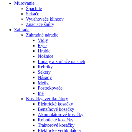
Murovanie
Špachtle
Sekáče
Vyťahovače klincov
Značiace šnúry
Záhrada
Záhradné náradie
Vidly
Rýle
Hrable
Nožnice
Lopaty a zhŕňače na sneh
Rebríky
Sekery
Násady
Metly
Postrekovače
Iné
Kosačky, vertikulátory
Elektrické kosačky
Benzínové kosačky
Akumulátorové kosačky
Robotické kosačky
Traktorové kosačky
Elektrické vertikulátory