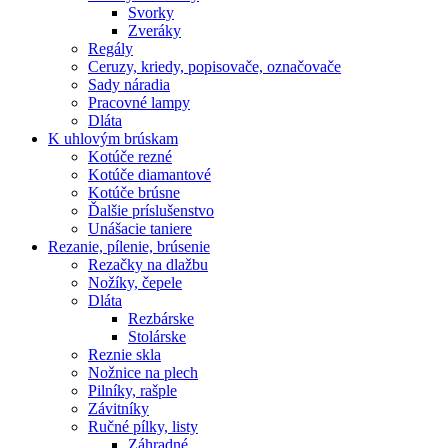
Svorky
Zveráky
Regály
Ceruzy, kriedy, popisovače, označovače
Sady náradia
Pracovné lampy
Dláta
K
uhlovým brúskam
Kotúče rezné
Kotúče diamantové
Kotúče brúsne
Ďalšie príslušenstvo
Unášacie taniere
Rezanie,
pílenie, brúsenie
Rezačky na dlažbu
Nožíky, čepele
Dláta
Rezbárske
Stolárske
Reznie skla
Nožnice na plech
Pilníky, rašple
Závitníky
Ručné pílky, listy
Záhradné