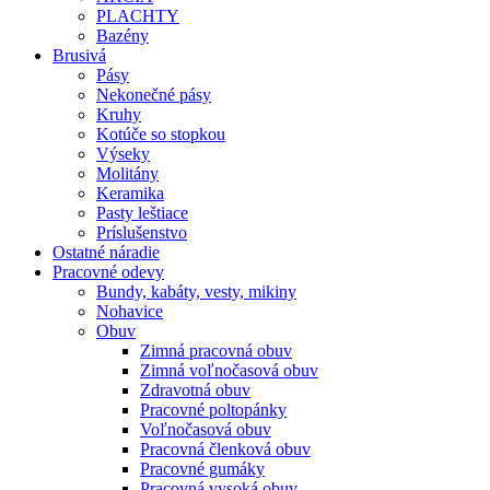
PLACHTY
Bazény
Brusivá
Pásy
Nekonečné pásy
Kruhy
Kotúče so stopkou
Výseky
Molitány
Keramika
Pasty leštiace
Príslušenstvo
Ostatné
náradie
Pracovné
odevy
Bundy, kabáty, vesty, mikiny
Nohavice
Obuv
Zimná pracovná obuv
Zimná voľnočasová obuv
Zdravotná obuv
Pracovné poltopánky
Voľnočasová obuv
Pracovná členková obuv
Pracovné gumáky
Pracovná vysoká obuv