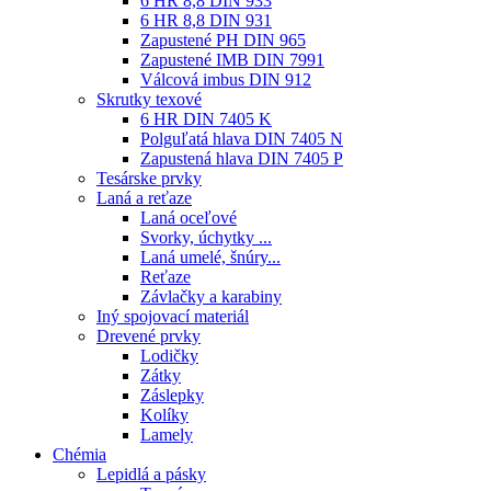
6 HR 8,8 DIN 933
6 HR 8,8 DIN 931
Zapustené PH DIN 965
Zapustené IMB DIN 7991
Válcová imbus DIN 912
Skrutky texové
6 HR DIN 7405 K
Polguľatá hlava DIN 7405 N
Zapustená hlava DIN 7405 P
Tesárske prvky
Laná a reťaze
Laná oceľové
Svorky, úchytky ...
Laná umelé, šnúry...
Reťaze
Závlačky a karabiny
Iný spojovací materiál
Drevené prvky
Lodičky
Zátky
Záslepky
Kolíky
Lamely
Chémia
Lepidlá a pásky