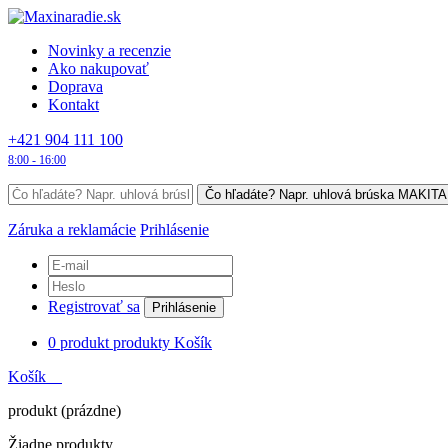
Novinky a recenzie
Ako nakupovať
Doprava
Kontakt
+421 904 111 100
8:00 - 16:00
Záruka a reklamácie
Prihlásenie
Registrovať sa
Prihlásenie
0
produkt
produkty
Košík
Košík
produkt
(prázdne)
Žiadne produkty