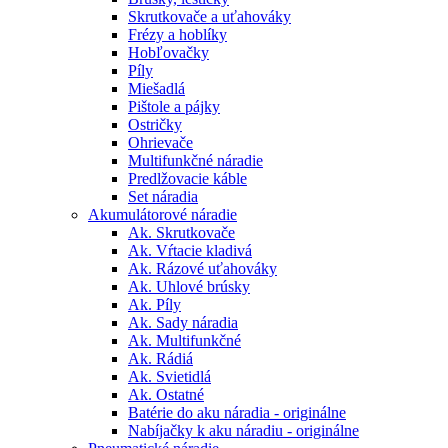
Skrutkovače a uťahováky
Frézy a hoblíky
Hobľovačky
Píly
Miešadlá
Pištole a pájky
Ostričky
Ohrievače
Multifunkčné náradie
Predlžovacie káble
Set náradia
Akumulátorové náradie
Ak. Skrutkovače
Ak. Vŕtacie kladivá
Ak. Rázové uťahováky
Ak. Uhlové brúsky
Ak. Píly
Ak. Sady náradia
Ak. Multifunkčné
Ak. Rádiá
Ak. Svietidlá
Ak. Ostatné
Batérie do aku náradia - originálne
Nabíjačky k aku náradiu - originálne