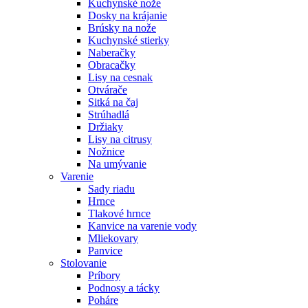
Kuchynské nože
Dosky na krájanie
Brúsky na nože
Kuchynské stierky
Naberačky
Obracačky
Lisy na cesnak
Otvárače
Sitká na čaj
Strúhadlá
Držiaky
Lisy na citrusy
Nožnice
Na umývanie
Varenie
Sady riadu
Hrnce
Tlakové hrnce
Kanvice na varenie vody
Mliekovary
Panvice
Stolovanie
Príbory
Podnosy a tácky
Poháre