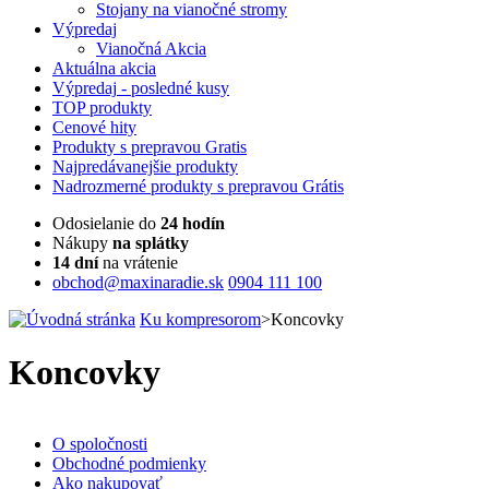
Stojany na vianočné stromy
Výpredaj
Vianočná Akcia
Aktuálna
akcia
Výpredaj
- posledné kusy
TOP
produkty
Cenové
hity
Produkty
s prepravou Gratis
Najpredávanejšie
produkty
Nadrozmerné
produkty s prepravou Grátis
Odosielanie do
24 hodín
Nákupy
na splátky
14 dní
na vrátenie
obchod@maxinaradie.sk
0904 111 100
Ku kompresorom
>
Koncovky
Koncovky
O spoločnosti
Obchodné podmienky
Ako nakupovať