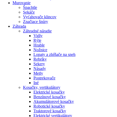
Murovanie
Špachtle
Sekáče
Vyťahovače klincov
Značiace šnúry
Záhrada
Záhradné náradie
Vidly
Rýle
Hrable
Nožnice
Lopaty a zhŕňače na sneh
Rebríky
Sekery
Násady
Metly
Postrekovače
Iné
Kosačky, vertikulátory
Elektrické kosačky
Benzínové kosačky
Akumulátorové kosačky
Robotické kosačky
Traktorové kosačky
Elektrické vertikulátory