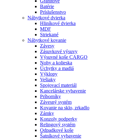
Granitové
Batérie
Príslušenstvo
Nábytkové dvierka
Hliníkové dvierka
MDF
Striekané
Nábytkové kovanie
Závesy
Zásuvkové výsuvy
Výsuvné koše CARGO
Nohy a kolieska
Úchytky a madlá
Výklopy
Vešiaky
Spojovací materiál
Kancelárske vybavenie
Príborníky
Závesný systém
Kovanie na sklo, zrkadlo
Zámky
Konzoly podperky
Relingový systém
Odpadkové koše
Šatníkové vybavenie