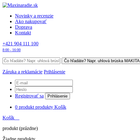
Novinky a recenzie
Ako nakupovať
Doprava
Kontakt
+421 904 111 100
8:00 - 16:00
Záruka a reklamácie
Prihlásenie
Registrovať sa
Prihlásenie
0
produkt
produkty
Košík
Košík
produkt
(prázdne)
Žiadne produkty