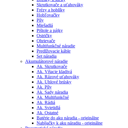
Skrutkovače a uťahováky
Frézy a hoblíky
Hobľovačky
Píly
Miešadlá
Pištole a pájky
Ostričky
Ohrievače
Multifunkčné náradie
Predlžovacie káble
Set náradia
Akumulátorové náradie
Ak. Skrutkovače
Ak. Vŕtacie kladivá
Ak. Rázové uťahováky
Ak. Uhlové brúsky
Ak. Píly
Ak. Sady náradia
Ak. Multifunkčné
Ak. Rádiá
Ak. Svietidlá
Ak. Ostatné
Batérie do aku náradia - originálne
Nabíjačky k aku náradiu - originálne