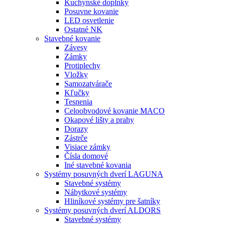
Kuchynské doplnky
Posuvne kovanie
LED osvetlenie
Ostatné NK
Stavebné kovanie
Závesy
Zámky
Protiplechy
Vložky
Samozatvárače
Kľučky
Tesnenia
Celoobvodové kovanie MACO
Okapové lišty a prahy
Dorazy
Zástrče
Visiace zámky
Čísla domové
Iné stavebné kovania
Systémy posuvných dverí LAGUNA
Stavebné systémy
Nábytkové systémy
Hliníkové systémy pre šatníky
Systémy posuvných dverí ALDORS
Stavebné systémy