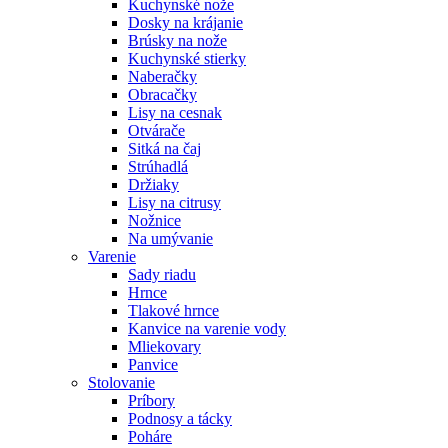
Kuchynské nože
Dosky na krájanie
Brúsky na nože
Kuchynské stierky
Naberačky
Obracačky
Lisy na cesnak
Otvárače
Sitká na čaj
Strúhadlá
Držiaky
Lisy na citrusy
Nožnice
Na umývanie
Varenie
Sady riadu
Hrnce
Tlakové hrnce
Kanvice na varenie vody
Mliekovary
Panvice
Stolovanie
Príbory
Podnosy a tácky
Poháre