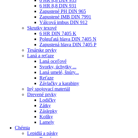
6 HR 8,8 DIN 933
6 HR 8,8 DIN 931
Zapustené PH DIN 965
Zapustené IMB DIN 7991
Válcová imbus DIN 912
Skrutky texové
6 HR DIN 7405 K
Polguľatá hlava DIN 7405 N
Zapustená hlava DIN 7405 P
Tesárske prvky
Laná a reťaze
Laná oceľové
Svorky, úchytky ...
Laná umelé, šnúry...
Reťaze
Závlačky a karabiny
Iný spojovací materiál
Drevené prvky
Lodičky
Zátky
Záslepky
Kolíky
Lamely
Chémia
Lepidlá a pásky