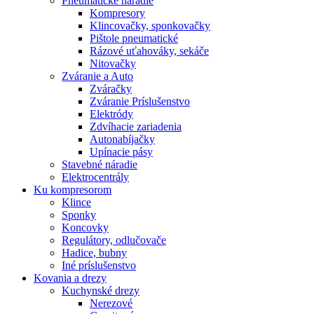
Pneumatické náradie
Kompresory
Klincovačky, sponkovačky
Pištole pneumatické
Rázové uťahováky, sekáče
Nitovačky
Zváranie a Auto
Zváračky
Zváranie Príslušenstvo
Elektródy
Zdvíhacie zariadenia
Autonabíjačky
Upínacie pásy
Stavebné náradie
Elektrocentrály
Ku
kompresorom
Klince
Sponky
Koncovky
Regulátory, odlučovače
Hadice, bubny
Iné príslušenstvo
Kovania
a drezy
Kuchynské drezy
Nerezové