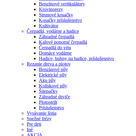
Benzínové vertikulátory
Krovinorezy
Strunové kosačky
Kosačky príslušenstvo
Kultivátor
Čerpadlá, vodárne a hadice
Záhradné čerpadlá
Kalové ponorné čerpadlá
Čerpadlá do vrtu
Domáce vodárne
Hadice, bubny na hadice, príslušenstvo
Rezanie dreva a plotov
Benzínové píly
Elektrické píly
Aku píly
Kolískové píly
Štiepačky
Záhradné drviče
Plotostrih
Príslušenstvo
Vysávanie lístia
Snežné frézy
Pre deti
Iné
AKCIA