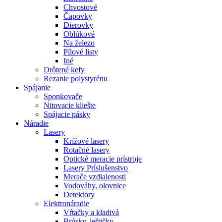
Chvostové
Čapovky
Dierovky
Oblúkové
Na železo
Pílové listy
Iné
Drôtené kefy
Rezanie polystyrénu
Spájanie
Sponkovače
Nitovacie kliešte
Spájacie pásky
Náradie
Lasery
Krížové lasery
Rotačné lasery
Optické meracie prístroje
Lasery Príslušenstvo
Merače vzdialenosti
Vodováhy, olovnice
Detektory
Elektronáradie
Vŕtačky a kladivá
Brúsky, leštičky