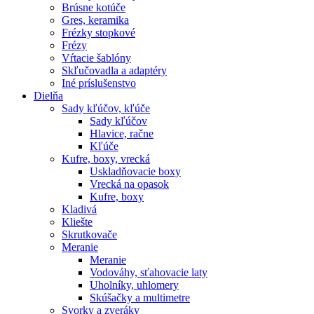
Brúsne kotúče
Gres, keramika
Frézky stopkové
Frézy
Vŕtacie šablóny
Skľučovadla a adaptéry
Iné príslušenstvo
Dielňa
Sady kľúčov, kľúče
Sady kľúčov
Hlavice, račne
Kľúče
Kufre, boxy, vrecká
Uskladňovacie boxy
Vrecká na opasok
Kufre, boxy
Kladivá
Kliešte
Skrutkovače
Meranie
Meranie
Vodováhy, sťahovacie laty
Uholníky, uhlomery
Skúšačky a multimetre
Svorky a zveráky