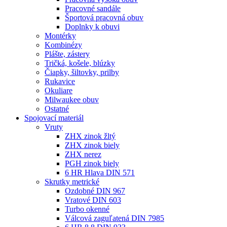
Pracovné sandále
Športová pracovná obuv
Doplnky k obuvi
Montérky
Kombinézy
Plášte, zástery
Tričká, košele, blúzky
Čiapky, šiltovky, prilby
Rukavice
Okuliare
Milwaukee obuv
Ostatné
Spojovací
materiál
Vruty
ZHX zinok žltý
ZHX zinok biely
ZHX nerez
PGH zinok biely
6 HR Hlava DIN 571
Skrutky metrické
Ozdobné DIN 967
Vratové DIN 603
Turbo okenné
Válcová zaguľatená DIN 7985