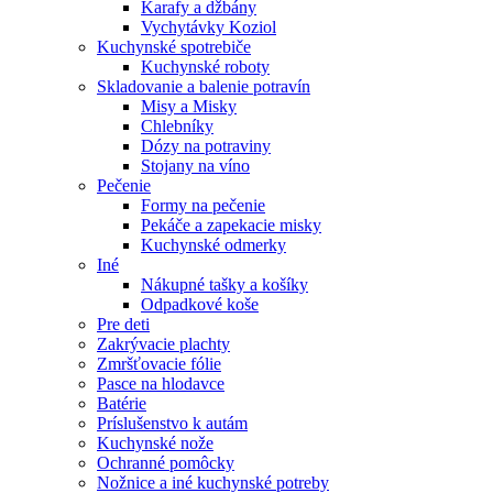
Karafy a džbány
Vychytávky Koziol
Kuchynské spotrebiče
Kuchynské roboty
Skladovanie a balenie potravín
Misy a Misky
Chlebníky
Dózy na potraviny
Stojany na víno
Pečenie
Formy na pečenie
Pekáče a zapekacie misky
Kuchynské odmerky
Iné
Nákupné tašky a košíky
Odpadkové koše
Pre deti
Zakrývacie plachty
Zmršťovacie fólie
Pasce na hlodavce
Batérie
Príslušenstvo k autám
Kuchynské nože
Ochranné pomôcky
Nožnice a iné kuchynské potreby