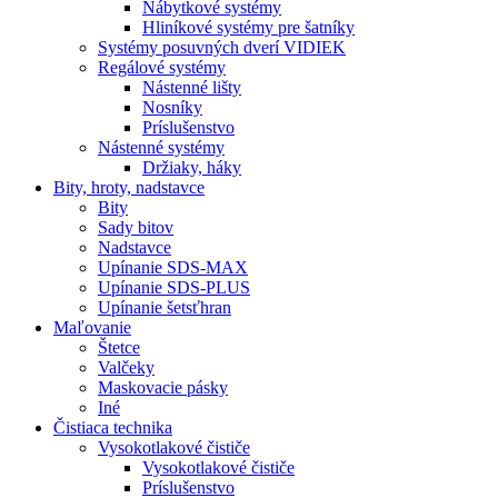
Nábytkové systémy
Hliníkové systémy pre šatníky
Systémy posuvných dverí VIDIEK
Regálové systémy
Nástenné lišty
Nosníky
Príslušenstvo
Nástenné systémy
Držiaky, háky
Bity,
hroty, nadstavce
Bity
Sady bitov
Nadstavce
Upínanie SDS-MAX
Upínanie SDS-PLUS
Upínanie šetsťhran
Maľovanie
Štetce
Valčeky
Maskovacie pásky
Iné
Čistiaca
technika
Vysokotlakové čističe
Vysokotlakové čističe
Príslušenstvo