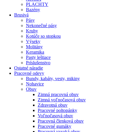
PLACHTY
Bazény
Brusivá
Pásy
Nekonečné pásy
Kruhy
Kotúče so stopkou
Výseky
Molitány
Keramika
Pasty leštiace
Príslušenstvo
Ostatné
náradie
Pracovné
odevy
Bundy, kabáty, vesty, mikiny
Nohavice
Obuv
Zimná pracovná obuv
Zimná voľnočasová obuv
Zdravotná obuv
Pracovné poltopánky
Voľnočasová obuv
Pracovná členková obuv
Pracovné gumáky
Pracovná vysoká obuv