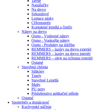
Tavné
Nanášačky
Na drevo
Sekundové
Lepiace pásky
CHemoprén
Kontaktné lepidlá a čističe
Nátery na drevo
Osmo - Vnútorné nátery
Osmo - Vonkajšie nátery
Osmo - Produkty na údržbu
REMMERS – lazúry na drevo exteriér
REMMERS – lazúry na drevo interiér
REMMERS – oleje na ochranu exteriér
Ostatné
Stavebná chémia
Silikóny
Tmely
Stavebné Lepidlá
Malty
PU peny
Príslušenstvo aplikačné pištole
Ostatné
Spotrebiče
a domácnosť
Kuchynské náčinia