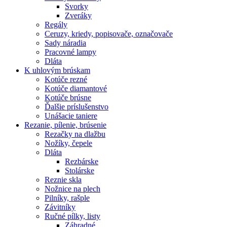
Svorky
Zveráky
Regály
Ceruzy, kriedy, popisovače, označovače
Sady náradia
Pracovné lampy
Dláta
K
uhlovým brúskam
Kotúče rezné
Kotúče diamantové
Kotúče brúsne
Ďalšie príslušenstvo
Unášacie taniere
Rezanie,
pílenie, brúsenie
Rezačky na dlažbu
Nožíky, čepele
Dláta
Rezbárske
Stolárske
Reznie skla
Nožnice na plech
Pilníky, rašple
Závitníky
Ručné pílky, listy
Záhradné