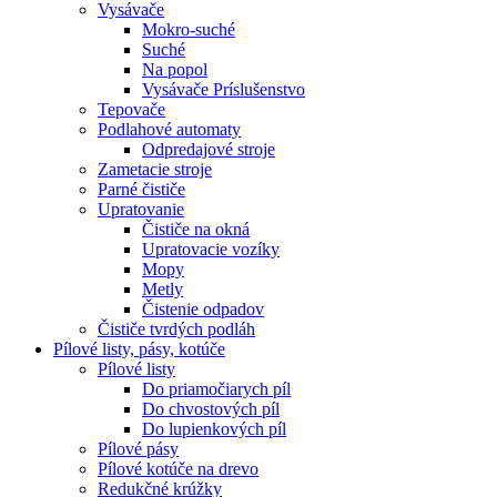
Vysávače
Mokro-suché
Suché
Na popol
Vysávače Príslušenstvo
Tepovače
Podlahové automaty
Odpredajové stroje
Zametacie stroje
Parné čističe
Upratovanie
Čističe na okná
Upratovacie vozíky
Mopy
Metly
Čistenie odpadov
Čističe tvrdých podláh
Pílové
listy, pásy, kotúče
Pílové listy
Do priamočiarych píl
Do chvostových píl
Do lupienkových píl
Pílové pásy
Pílové kotúče na drevo
Redukčné krúžky