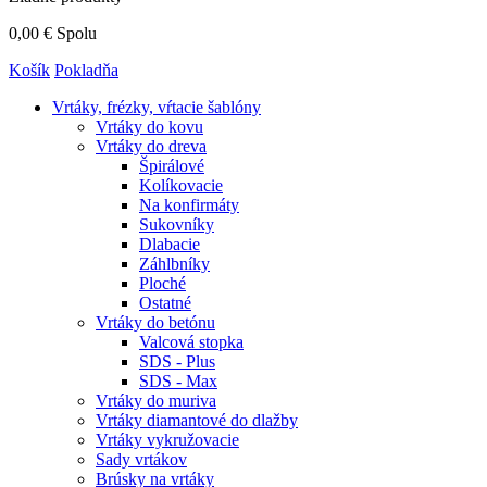
0,00 €
Spolu
Košík
Pokladňa
Vrtáky,
frézky, vŕtacie šablóny
Vrtáky do kovu
Vrtáky do dreva
Špirálové
Kolíkovacie
Na konfirmáty
Sukovníky
Dlabacie
Záhlbníky
Ploché
Ostatné
Vrtáky do betónu
Valcová stopka
SDS - Plus
SDS - Max
Vrtáky do muriva
Vrtáky diamantové do dlažby
Vrtáky vykružovacie
Sady vrtákov
Brúsky na vrtáky