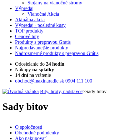
Stojany na vianočné stromy
Výpredaj
Vianočná Akcia
Aktuálna
akcia
Výpredaj
- posledné kusy
TOP
produkty
Cenové
hity
Produkty
s prepravou Gratis
Najpredávanejšie
produkty
Nadrozmerné
produkty s prepravou Grátis
Odosielanie do
24 hodín
Nákupy
na splátky
14 dní
na vrátenie
obchod@maxinaradie.sk
0904 111 100
Bity, hroty, nadstavce
>
Sady bitov
Sady bitov
O spoločnosti
Obchodné podmienky
Ako nakupovať