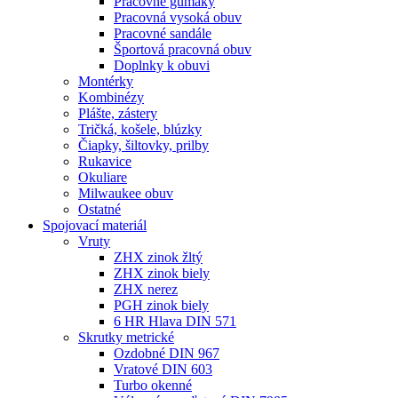
Pracovné gumáky
Pracovná vysoká obuv
Pracovné sandále
Športová pracovná obuv
Doplnky k obuvi
Montérky
Kombinézy
Plášte, zástery
Tričká, košele, blúzky
Čiapky, šiltovky, prilby
Rukavice
Okuliare
Milwaukee obuv
Ostatné
Spojovací
materiál
Vruty
ZHX zinok žltý
ZHX zinok biely
ZHX nerez
PGH zinok biely
6 HR Hlava DIN 571
Skrutky metrické
Ozdobné DIN 967
Vratové DIN 603
Turbo okenné