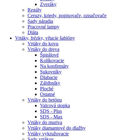
Zveráky
Regály
Ceruzy, kriedy, popisovače, označovače
Sady náradia
Pracovné lampy
Dláta
Vrtáky,
frézky, vŕtacie šablóny
Vrtáky do kovu
Vrtáky do dreva
Špirálové
Kolíkovacie
Na konfirmáty
Sukovníky
Dlabacie
Záhlbníky
Ploché
Ostatné
Vrtáky do betónu
Valcová stopka
SDS - Plus
SDS - Max
Vrtáky do muriva
Vrtáky diamantové do dlažby
Vrtáky vykružovacie
Sady vrtákov