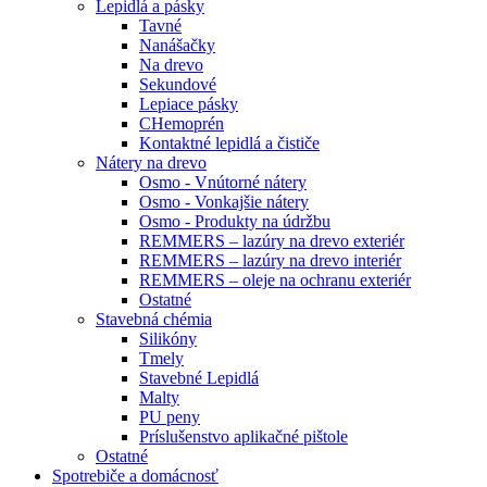
Lepidlá a pásky
Tavné
Nanášačky
Na drevo
Sekundové
Lepiace pásky
CHemoprén
Kontaktné lepidlá a čističe
Nátery na drevo
Osmo - Vnútorné nátery
Osmo - Vonkajšie nátery
Osmo - Produkty na údržbu
REMMERS – lazúry na drevo exteriér
REMMERS – lazúry na drevo interiér
REMMERS – oleje na ochranu exteriér
Ostatné
Stavebná chémia
Silikóny
Tmely
Stavebné Lepidlá
Malty
PU peny
Príslušenstvo aplikačné pištole
Ostatné
Spotrebiče
a domácnosť