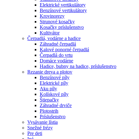
Elektrické vertikulátory
Benzínové vertikulátory
Krovinorezy
Strunové kosačky
Kosačky príslušenstvo
Kultivátor
Čerpadlá, vodárne a hadice
Záhradné čerpadlá
Kalové ponorné čerpadlá
Čerpadlá do vrtu
Domáce vodárne
Hadice, bubny na hadice, príslušenstvo
Rezanie dreva a plotov
Benzínové píly
Elektrické píly
Aku píly
Kolískové píly
Štiepačky
Záhradné drviče
Plotostrih
Príslušenstvo
Vysávanie lístia
Snežné frézy
Pre deti
Iné