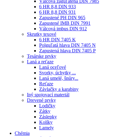
Válcová zaguľatená DIN 7985
6 HR 8,8 DIN 933
6 HR 8,8 DIN 931
Zapustené PH DIN 965
Zapustené IMB DIN 7991
Válcová imbus DIN 912
Skrutky texové
6 HR DIN 7405 K
Polguľatá hlava DIN 7405 N
Zapustená hlava DIN 7405 P
Tesárske prvky
Laná a reťaze
Laná oceľové
Svorky, úchytky ...
Laná umelé, šnúry...
Reťaze
Závlačky a karabiny
Iný spojovací materiál
Drevené prvky
Lodičky
Zátky
Záslepky
Kolíky
Lamely
Chémia