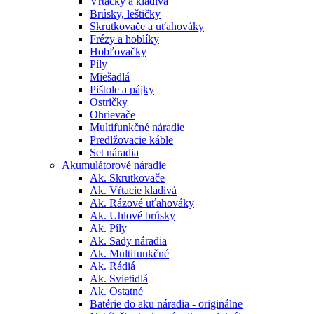
Vŕtačky a kladivá
Brúsky, leštičky
Skrutkovače a uťahováky
Frézy a hoblíky
Hobľovačky
Píly
Miešadlá
Pištole a pájky
Ostričky
Ohrievače
Multifunkčné náradie
Predlžovacie káble
Set náradia
Akumulátorové náradie
Ak. Skrutkovače
Ak. Vŕtacie kladivá
Ak. Rázové uťahováky
Ak. Uhlové brúsky
Ak. Píly
Ak. Sady náradia
Ak. Multifunkčné
Ak. Rádiá
Ak. Svietidlá
Ak. Ostatné
Batérie do aku náradia - originálne