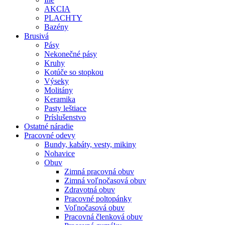
AKCIA
PLACHTY
Bazény
Brusivá
Pásy
Nekonečné pásy
Kruhy
Kotúče so stopkou
Výseky
Molitány
Keramika
Pasty leštiace
Príslušenstvo
Ostatné
náradie
Pracovné
odevy
Bundy, kabáty, vesty, mikiny
Nohavice
Obuv
Zimná pracovná obuv
Zimná voľnočasová obuv
Zdravotná obuv
Pracovné poltopánky
Voľnočasová obuv
Pracovná členková obuv