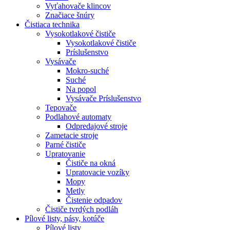
Vyťahovače klincov
Značiace šnúry
Čistiaca
technika
Vysokotlakové čističe
Vysokotlakové čističe
Príslušenstvo
Vysávače
Mokro-suché
Suché
Na popol
Vysávače Príslušenstvo
Tepovače
Podlahové automaty
Odpredajové stroje
Zametacie stroje
Parné čističe
Upratovanie
Čističe na okná
Upratovacie vozíky
Mopy
Metly
Čistenie odpadov
Čističe tvrdých podláh
Pílové
listy, pásy, kotúče
Pílové listy