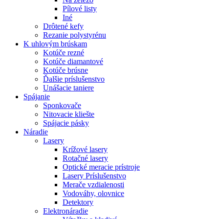
Pílové listy
Iné
Drôtené kefy
Rezanie polystyrénu
K
uhlovým brúskam
Kotúče rezné
Kotúče diamantové
Kotúče brúsne
Ďalšie príslušenstvo
Unášacie taniere
Spájanie
Sponkovače
Nitovacie kliešte
Spájacie pásky
Náradie
Lasery
Krížové lasery
Rotačné lasery
Optické meracie prístroje
Lasery Príslušenstvo
Merače vzdialenosti
Vodováhy, olovnice
Detektory
Elektronáradie