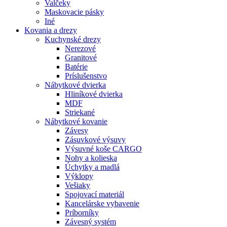
Valčeky
Maskovacie pásky
Iné
Kovania
a drezy
Kuchynské drezy
Nerezové
Granitové
Batérie
Príslušenstvo
Nábytkové dvierka
Hliníkové dvierka
MDF
Striekané
Nábytkové kovanie
Závesy
Zásuvkové výsuvy
Výsuvné koše CARGO
Nohy a kolieska
Úchytky a madlá
Výklopy
Vešiaky
Spojovací materiál
Kancelárske vybavenie
Príborníky
Závesný systém