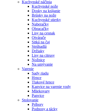
Kuchynské náčinia
Kuchynské nože
Dosky na krájanie
Brúsky na nože
Kuchynské stierky
Naberačky
Obracačky
Lisy na cesnak
Otvárače
Sitká na čaj
Strúhadlá
Držiaky
Lisy na citrusy
Nožnice
Na umývanie
Varenie
Sady riadu
Hrnce
Tlakové hrnce
Kanvice na varenie vody
Mliekovary
Panvice
Stolovanie
Príbory
Podnosy a tácky