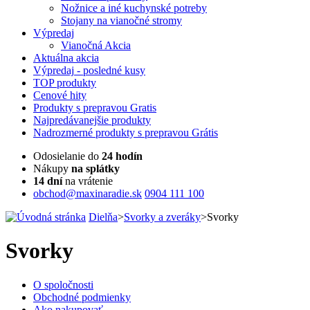
Nožnice a iné kuchynské potreby
Stojany na vianočné stromy
Výpredaj
Vianočná Akcia
Aktuálna
akcia
Výpredaj
- posledné kusy
TOP
produkty
Cenové
hity
Produkty
s prepravou Gratis
Najpredávanejšie
produkty
Nadrozmerné
produkty s prepravou Grátis
Odosielanie do
24 hodín
Nákupy
na splátky
14 dní
na vrátenie
obchod@maxinaradie.sk
0904 111 100
Dielňa
>
Svorky a zveráky
>
Svorky
Svorky
O spoločnosti
Obchodné podmienky
Ako nakupovať