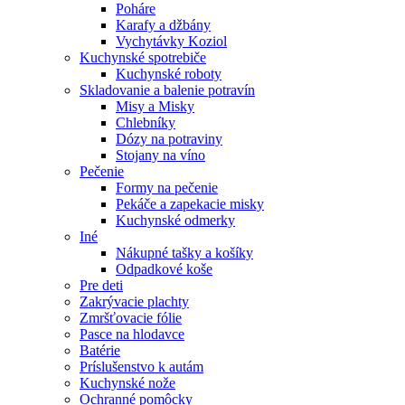
Poháre
Karafy a džbány
Vychytávky Koziol
Kuchynské spotrebiče
Kuchynské roboty
Skladovanie a balenie potravín
Misy a Misky
Chlebníky
Dózy na potraviny
Stojany na víno
Pečenie
Formy na pečenie
Pekáče a zapekacie misky
Kuchynské odmerky
Iné
Nákupné tašky a košíky
Odpadkové koše
Pre deti
Zakrývacie plachty
Zmršťovacie fólie
Pasce na hlodavce
Batérie
Príslušenstvo k autám
Kuchynské nože
Ochranné pomôcky