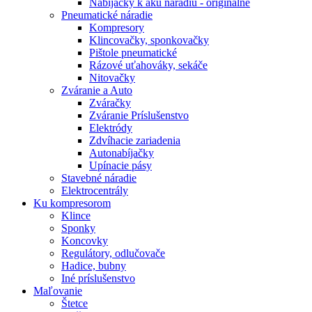
Nabíjačky k aku náradiu - originálne
Pneumatické náradie
Kompresory
Klincovačky, sponkovačky
Pištole pneumatické
Rázové uťahováky, sekáče
Nitovačky
Zváranie a Auto
Zváračky
Zváranie Príslušenstvo
Elektródy
Zdvíhacie zariadenia
Autonabíjačky
Upínacie pásy
Stavebné náradie
Elektrocentrály
Ku
kompresorom
Klince
Sponky
Koncovky
Regulátory, odlučovače
Hadice, bubny
Iné príslušenstvo
Maľovanie
Štetce