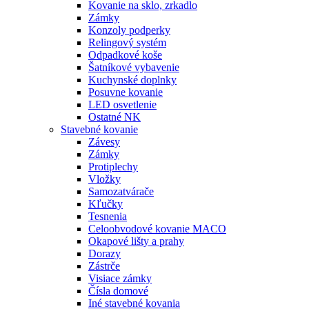
Kovanie na sklo, zrkadlo
Zámky
Konzoly podperky
Relingový systém
Odpadkové koše
Šatníkové vybavenie
Kuchynské doplnky
Posuvne kovanie
LED osvetlenie
Ostatné NK
Stavebné kovanie
Závesy
Zámky
Protiplechy
Vložky
Samozatvárače
Kľučky
Tesnenia
Celoobvodové kovanie MACO
Okapové lišty a prahy
Dorazy
Zástrče
Visiace zámky
Čísla domové
Iné stavebné kovania