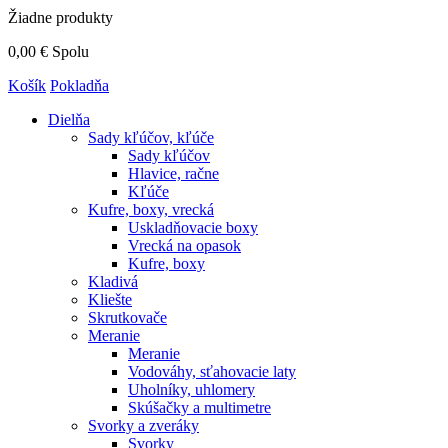
Žiadne produkty
0,00 €
Spolu
Košík
Pokladňa
Dielňa
Sady kľúčov, kľúče
Sady kľúčov
Hlavice, račne
Kľúče
Kufre, boxy, vrecká
Uskladňovacie boxy
Vrecká na opasok
Kufre, boxy
Kladivá
Kliešte
Skrutkovače
Meranie
Meranie
Vodováhy, sťahovacie laty
Uholníky, uhlomery
Skúšačky a multimetre
Svorky a zveráky
Svorky