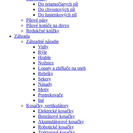
Do priamočiarych píl
Do chvostových píl
Do lupienkových píl
Pílové pásy
Pílové kotúče na drevo
Redukčné krúžky
Záhrada
Záhradné náradie
Vidly
Rýle
Hrable
Nožnice
Lopaty a zhŕňače na sneh
Rebríky
Sekery
Násady
Metly
Postrekovače
Iné
Kosačky, vertikulátory
Elektrické kosačky
Benzínové kosačky
Akumulátorové kosačky
Robotické kosačky
Traktorové kosačky