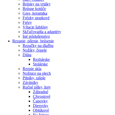
Brúsky na vrtáky
Brúsne kotúče
Gres, keramika
Frézky stopkové
Frézy
Vŕtacie šablóny
Skľučovadla a adaptéry
Iné príslušenstvo
Rezanie,
pílenie, brúsenie
Rezačky na dlažbu
Nožíky, čepele
Dláta
Rezbárske
Stolárske
Reznie skla
Nožnice na plech
Pilníky, rašple
Závitníky
Ručné pílky, listy
Záhradné
Chvostové
Čapovky
Dierovky
Oblúkové
Na železo