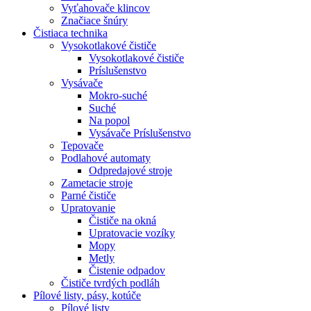
Vyťahovače klincov
Značiace šnúry
Čistiaca
technika
Vysokotlakové čističe
Vysokotlakové čističe
Príslušenstvo
Vysávače
Mokro-suché
Suché
Na popol
Vysávače Príslušenstvo
Tepovače
Podlahové automaty
Odpredajové stroje
Zametacie stroje
Parné čističe
Upratovanie
Čističe na okná
Upratovacie vozíky
Mopy
Metly
Čistenie odpadov
Čističe tvrdých podláh
Pílové
listy, pásy, kotúče
Pílové listy