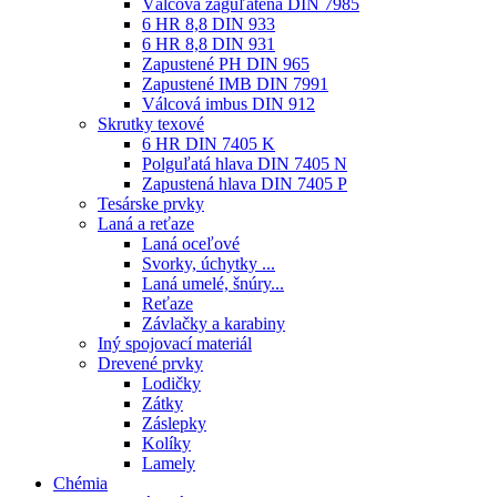
Válcová zaguľatená DIN 7985
6 HR 8,8 DIN 933
6 HR 8,8 DIN 931
Zapustené PH DIN 965
Zapustené IMB DIN 7991
Válcová imbus DIN 912
Skrutky texové
6 HR DIN 7405 K
Polguľatá hlava DIN 7405 N
Zapustená hlava DIN 7405 P
Tesárske prvky
Laná a reťaze
Laná oceľové
Svorky, úchytky ...
Laná umelé, šnúry...
Reťaze
Závlačky a karabiny
Iný spojovací materiál
Drevené prvky
Lodičky
Zátky
Záslepky
Kolíky
Lamely
Chémia