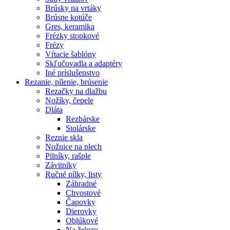
Brúsky na vrtáky
Brúsne kotúče
Gres, keramika
Frézky stopkové
Frézy
Vŕtacie šablóny
Skľučovadla a adaptéry
Iné príslušenstvo
Rezanie,
pílenie, brúsenie
Rezačky na dlažbu
Nožíky, čepele
Dláta
Rezbárske
Stolárske
Reznie skla
Nožnice na plech
Pilníky, rašple
Závitníky
Ručné pílky, listy
Záhradné
Chvostové
Čapovky
Dierovky
Oblúkové
Na železo