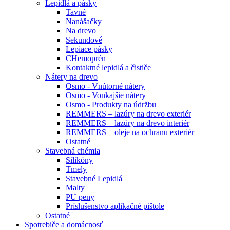
Lepidlá a pásky
Tavné
Nanášačky
Na drevo
Sekundové
Lepiace pásky
CHemoprén
Kontaktné lepidlá a čističe
Nátery na drevo
Osmo - Vnútorné nátery
Osmo - Vonkajšie nátery
Osmo - Produkty na údržbu
REMMERS – lazúry na drevo exteriér
REMMERS – lazúry na drevo interiér
REMMERS – oleje na ochranu exteriér
Ostatné
Stavebná chémia
Silikóny
Tmely
Stavebné Lepidlá
Malty
PU peny
Príslušenstvo aplikačné pištole
Ostatné
Spotrebiče
a domácnosť