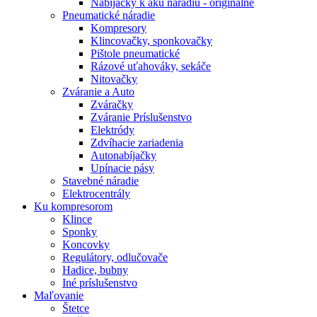
Nabíjačky k aku náradiu - originálne
Pneumatické náradie
Kompresory
Klincovačky, sponkovačky
Pištole pneumatické
Rázové uťahováky, sekáče
Nitovačky
Zváranie a Auto
Zváračky
Zváranie Príslušenstvo
Elektródy
Zdvíhacie zariadenia
Autonabíjačky
Upínacie pásy
Stavebné náradie
Elektrocentrály
Ku
kompresorom
Klince
Sponky
Koncovky
Regulátory, odlučovače
Hadice, bubny
Iné príslušenstvo
Maľovanie
Štetce