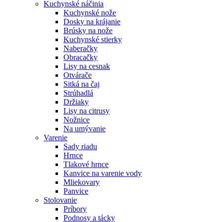
Kuchynské náčinia
Kuchynské nože
Dosky na krájanie
Brúsky na nože
Kuchynské stierky
Naberačky
Obracačky
Lisy na cesnak
Otvárače
Sitká na čaj
Strúhadlá
Držiaky
Lisy na citrusy
Nožnice
Na umývanie
Varenie
Sady riadu
Hrnce
Tlakové hrnce
Kanvice na varenie vody
Mliekovary
Panvice
Stolovanie
Príbory
Podnosy a tácky