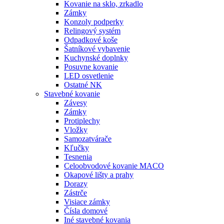
Kovanie na sklo, zrkadlo
Zámky
Konzoly podperky
Relingový systém
Odpadkové koše
Šatníkové vybavenie
Kuchynské doplnky
Posuvne kovanie
LED osvetlenie
Ostatné NK
Stavebné kovanie
Závesy
Zámky
Protiplechy
Vložky
Samozatvárače
Kľučky
Tesnenia
Celoobvodové kovanie MACO
Okapové lišty a prahy
Dorazy
Zástrče
Visiace zámky
Čísla domové
Iné stavebné kovania