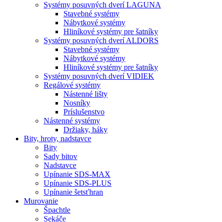
Systémy posuvných dverí LAGUNA
Stavebné systémy
Nábytkové systémy
Hliníkové systémy pre šatníky
Systémy posuvných dverí ALDORS
Stavebné systémy
Nábytkové systémy
Hliníkové systémy pre šatníky
Systémy posuvných dverí VIDIEK
Regálové systémy
Nástenné lišty
Nosníky
Príslušenstvo
Nástenné systémy
Držiaky, háky
Bity,
hroty, nadstavce
Bity
Sady bitov
Nadstavce
Upínanie SDS-MAX
Upínanie SDS-PLUS
Upínanie šetsťhran
Murovanie
Špachtle
Sekáče