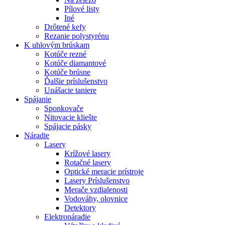
Pílové listy
Iné
Drôtené kefy
Rezanie polystyrénu
K
uhlovým brúskam
Kotúče rezné
Kotúče diamantové
Kotúče brúsne
Ďalšie príslušenstvo
Unášacie taniere
Spájanie
Sponkovače
Nitovacie kliešte
Spájacie pásky
Náradie
Lasery
Krížové lasery
Rotačné lasery
Optické meracie prístroje
Lasery Príslušenstvo
Merače vzdialenosti
Vodováhy, olovnice
Detektory
Elektronáradie