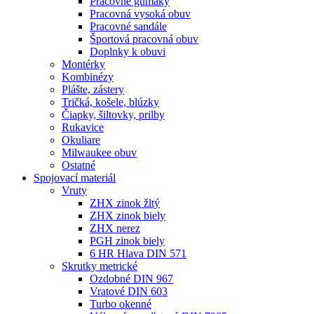
Pracovné gumáky
Pracovná vysoká obuv
Pracovné sandále
Športová pracovná obuv
Doplnky k obuvi
Montérky
Kombinézy
Plášte, zástery
Tričká, košele, blúzky
Čiapky, šiltovky, prilby
Rukavice
Okuliare
Milwaukee obuv
Ostatné
Spojovací
materiál
Vruty
ZHX zinok žltý
ZHX zinok biely
ZHX nerez
PGH zinok biely
6 HR Hlava DIN 571
Skrutky metrické
Ozdobné DIN 967
Vratové DIN 603
Turbo okenné