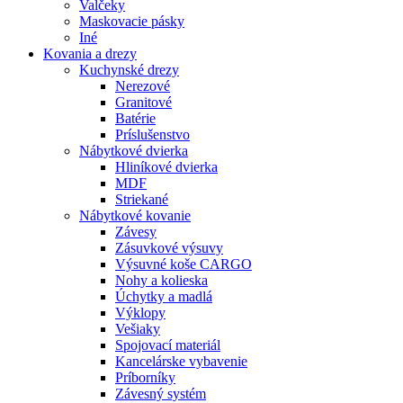
Valčeky
Maskovacie pásky
Iné
Kovania
a drezy
Kuchynské drezy
Nerezové
Granitové
Batérie
Príslušenstvo
Nábytkové dvierka
Hliníkové dvierka
MDF
Striekané
Nábytkové kovanie
Závesy
Zásuvkové výsuvy
Výsuvné koše CARGO
Nohy a kolieska
Úchytky a madlá
Výklopy
Vešiaky
Spojovací materiál
Kancelárske vybavenie
Príborníky
Závesný systém