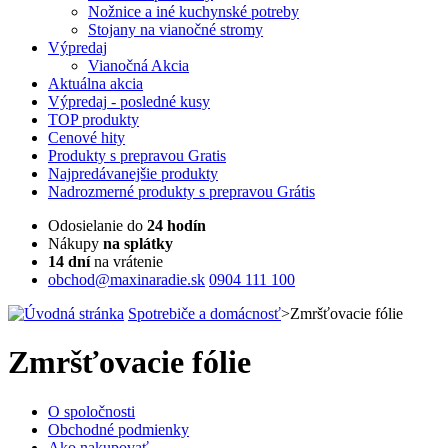
Nožnice a iné kuchynské potreby
Stojany na vianočné stromy
Výpredaj
Vianočná Akcia
Aktuálna
akcia
Výpredaj
- posledné kusy
TOP
produkty
Cenové
hity
Produkty
s prepravou Gratis
Najpredávanejšie
produkty
Nadrozmerné
produkty s prepravou Grátis
Odosielanie do
24 hodín
Nákupy
na splátky
14 dní
na vrátenie
obchod@maxinaradie.sk
0904 111 100
Spotrebiče a domácnosť
>
Zmršťovacie fólie
Zmršťovacie fólie
O spoločnosti
Obchodné podmienky
Ako nakupovať