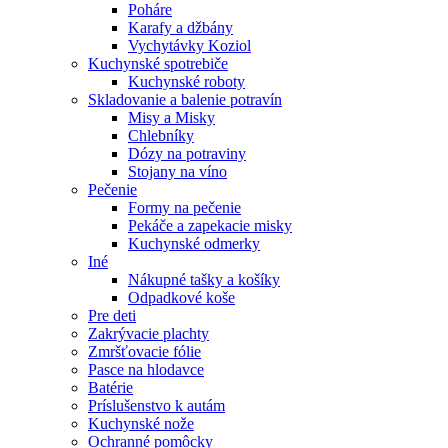
Poháre
Karafy a džbány
Vychytávky Koziol
Kuchynské spotrebiče
Kuchynské roboty
Skladovanie a balenie potravín
Misy a Misky
Chlebníky
Dózy na potraviny
Stojany na víno
Pečenie
Formy na pečenie
Pekáče a zapekacie misky
Kuchynské odmerky
Iné
Nákupné tašky a košíky
Odpadkové koše
Pre deti
Zakrývacie plachty
Zmršťovacie fólie
Pasce na hlodavce
Batérie
Príslušenstvo k autám
Kuchynské nože
Ochranné pomôcky