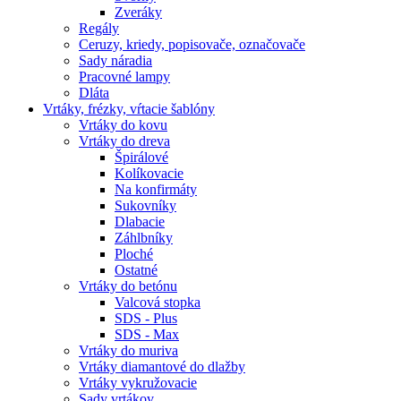
Zveráky
Regály
Ceruzy, kriedy, popisovače, označovače
Sady náradia
Pracovné lampy
Dláta
Vrtáky,
frézky, vŕtacie šablóny
Vrtáky do kovu
Vrtáky do dreva
Špirálové
Kolíkovacie
Na konfirmáty
Sukovníky
Dlabacie
Záhlbníky
Ploché
Ostatné
Vrtáky do betónu
Valcová stopka
SDS - Plus
SDS - Max
Vrtáky do muriva
Vrtáky diamantové do dlažby
Vrtáky vykružovacie
Sady vrtákov