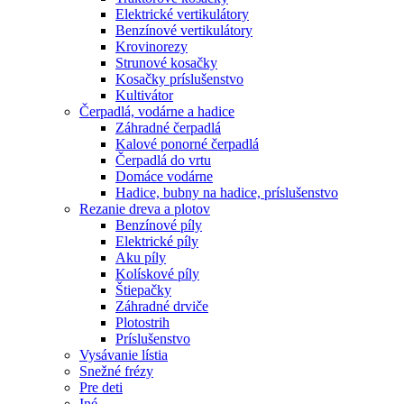
Elektrické vertikulátory
Benzínové vertikulátory
Krovinorezy
Strunové kosačky
Kosačky príslušenstvo
Kultivátor
Čerpadlá, vodárne a hadice
Záhradné čerpadlá
Kalové ponorné čerpadlá
Čerpadlá do vrtu
Domáce vodárne
Hadice, bubny na hadice, príslušenstvo
Rezanie dreva a plotov
Benzínové píly
Elektrické píly
Aku píly
Kolískové píly
Štiepačky
Záhradné drviče
Plotostrih
Príslušenstvo
Vysávanie lístia
Snežné frézy
Pre deti
Iné