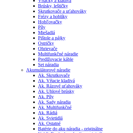
Vŕtačky a kladivá
Brúsky, leštičky
Skrutkovače a uťahováky
Frézy a hoblíky
Hobľovačky
Píly
Miešadlá
Pištole a pájky
Ostričky
Ohrievače
Multifunkčné náradie
Predlžovacie káble
Set náradia
Akumulátorové náradie
Ak. Skrutkovače
Ak. Vŕtacie kladivá
Ak. Rázové uťahováky
Ak. Uhlové brúsky
Ak. Píly
Ak. Sady náradia
Ak. Multifunkčné
Ak. Rádiá
Ak. Svietidlá
Ak. Ostatné
Batérie do aku náradia - originálne