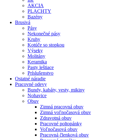
AKCIA
PLACHTY
Bazény
Brusivá
Pásy
Nekonečné pásy
Kruhy
Kotúče so stopkou
Výseky
Molitány
Keramika
Pasty leštiace
Príslušenstvo
Ostatné
náradie
Pracovné
odevy
Bundy, kabáty, vesty, mikiny
Nohavice
Obuv
Zimná pracovná obuv
Zimná voľnočasová obuv
Zdravotná obuv
Pracovné poltopánky
Voľnočasová obuv
Pracovná členková obuv