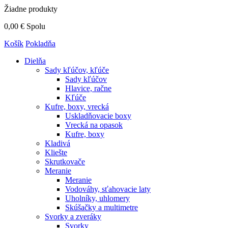
Žiadne produkty
0,00 €
Spolu
Košík
Pokladňa
Dielňa
Sady kľúčov, kľúče
Sady kľúčov
Hlavice, račne
Kľúče
Kufre, boxy, vrecká
Uskladňovacie boxy
Vrecká na opasok
Kufre, boxy
Kladivá
Kliešte
Skrutkovače
Meranie
Meranie
Vodováhy, sťahovacie laty
Uholníky, uhlomery
Skúšačky a multimetre
Svorky a zveráky
Svorky