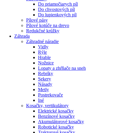
Do priamočiarych píl
Do chvostových píl
Do lupienkových píl
Pílové pásy
Pílové kotúče na drevo
Redukčné krúžky
Záhrada
Záhradné náradie
Vidly
Rýle
Hrable
Nožnice
Lopaty a zhŕňače na sneh
Rebríky
Sekery
Násady
Metly
Postrekovače
Iné
Kosačky, vertikulátory
Elektrické kosačky
Benzínové kosačky
Akumulátorové kosačky
Robotické kosačky
Traktorové kosačky