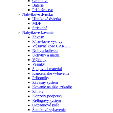
Granitové
Batérie
Príslušenstvo
Nábytkové dvierka
Hliníkové dvierka
MDF
Striekané
Nábytkové kovanie
Závesy
Zásuvkové výsuvy
Výsuvné koše CARGO
Nohy a kolieska
Úchytky a madlá
Výklopy
Vešiaky
Spojovací materiál
Kancelárske vybavenie
Príborníky
Závesný systém
Kovanie na sklo, zrkadlo
Zámky
Konzoly podperky
Relingový systém
Odpadkové koše
Šatníkové vybavenie