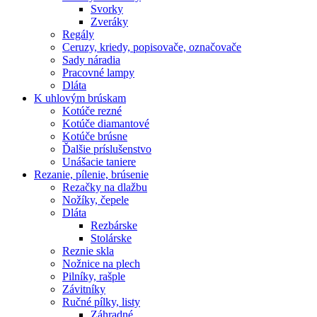
Svorky
Zveráky
Regály
Ceruzy, kriedy, popisovače, označovače
Sady náradia
Pracovné lampy
Dláta
K
uhlovým brúskam
Kotúče rezné
Kotúče diamantové
Kotúče brúsne
Ďalšie príslušenstvo
Unášacie taniere
Rezanie,
pílenie, brúsenie
Rezačky na dlažbu
Nožíky, čepele
Dláta
Rezbárske
Stolárske
Reznie skla
Nožnice na plech
Pilníky, rašple
Závitníky
Ručné pílky, listy
Záhradné