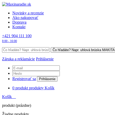
Novinky a recenzie
Ako nakupovať
Doprava
Kontakt
+421 904 111 100
8:00 - 16:00
Záruka a reklamácie
Prihlásenie
Registrovať sa
Prihlásenie
0
produkt
produkty
Košík
Košík
produkt
(prázdne)
Žiadne produkty