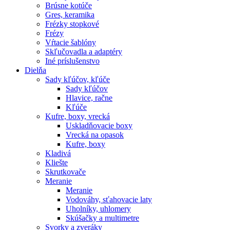
Brúsne kotúče
Gres, keramika
Frézky stopkové
Frézy
Vŕtacie šablóny
Skľučovadla a adaptéry
Iné príslušenstvo
Dielňa
Sady kľúčov, kľúče
Sady kľúčov
Hlavice, račne
Kľúče
Kufre, boxy, vrecká
Uskladňovacie boxy
Vrecká na opasok
Kufre, boxy
Kladivá
Kliešte
Skrutkovače
Meranie
Meranie
Vodováhy, sťahovacie laty
Uholníky, uhlomery
Skúšačky a multimetre
Svorky a zveráky