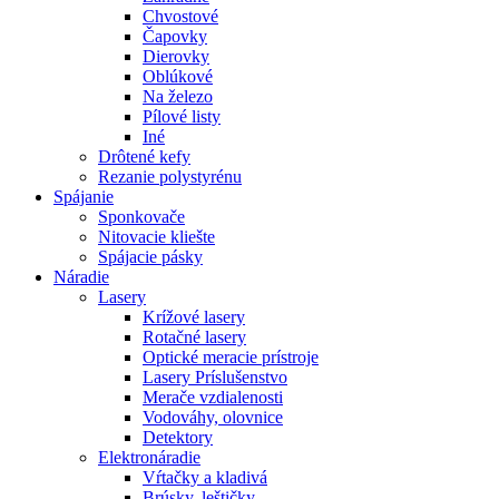
Chvostové
Čapovky
Dierovky
Oblúkové
Na železo
Pílové listy
Iné
Drôtené kefy
Rezanie polystyrénu
Spájanie
Sponkovače
Nitovacie kliešte
Spájacie pásky
Náradie
Lasery
Krížové lasery
Rotačné lasery
Optické meracie prístroje
Lasery Príslušenstvo
Merače vzdialenosti
Vodováhy, olovnice
Detektory
Elektronáradie
Vŕtačky a kladivá
Brúsky, leštičky