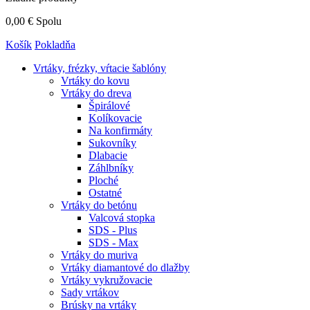
0,00 €
Spolu
Košík
Pokladňa
Vrtáky,
frézky, vŕtacie šablóny
Vrtáky do kovu
Vrtáky do dreva
Špirálové
Kolíkovacie
Na konfirmáty
Sukovníky
Dlabacie
Záhlbníky
Ploché
Ostatné
Vrtáky do betónu
Valcová stopka
SDS - Plus
SDS - Max
Vrtáky do muriva
Vrtáky diamantové do dlažby
Vrtáky vykružovacie
Sady vrtákov
Brúsky na vrtáky