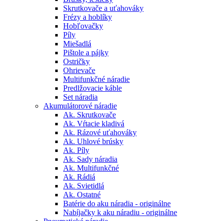
Skrutkovače a uťahováky
Frézy a hoblíky
Hobľovačky
Píly
Miešadlá
Pištole a pájky
Ostričky
Ohrievače
Multifunkčné náradie
Predlžovacie káble
Set náradia
Akumulátorové náradie
Ak. Skrutkovače
Ak. Vŕtacie kladivá
Ak. Rázové uťahováky
Ak. Uhlové brúsky
Ak. Píly
Ak. Sady náradia
Ak. Multifunkčné
Ak. Rádiá
Ak. Svietidlá
Ak. Ostatné
Batérie do aku náradia - originálne
Nabíjačky k aku náradiu - originálne