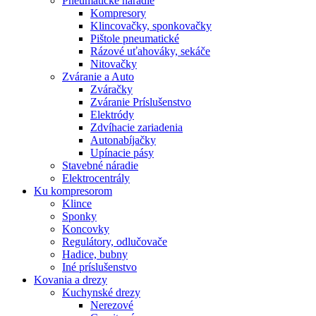
Pneumatické náradie
Kompresory
Klincovačky, sponkovačky
Pištole pneumatické
Rázové uťahováky, sekáče
Nitovačky
Zváranie a Auto
Zváračky
Zváranie Príslušenstvo
Elektródy
Zdvíhacie zariadenia
Autonabíjačky
Upínacie pásy
Stavebné náradie
Elektrocentrály
Ku
kompresorom
Klince
Sponky
Koncovky
Regulátory, odlučovače
Hadice, bubny
Iné príslušenstvo
Kovania
a drezy
Kuchynské drezy
Nerezové