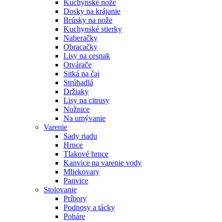
Kuchynské nože
Dosky na krájanie
Brúsky na nože
Kuchynské stierky
Naberačky
Obracačky
Lisy na cesnak
Otvárače
Sitká na čaj
Strúhadlá
Držiaky
Lisy na citrusy
Nožnice
Na umývanie
Varenie
Sady riadu
Hrnce
Tlakové hrnce
Kanvice na varenie vody
Mliekovary
Panvice
Stolovanie
Príbory
Podnosy a tácky
Poháre