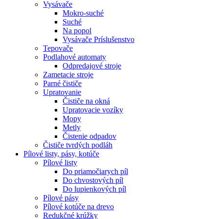
Vysávače
Mokro-suché
Suché
Na popol
Vysávače Príslušenstvo
Tepovače
Podlahové automaty
Odpredajové stroje
Zametacie stroje
Parné čističe
Upratovanie
Čističe na okná
Upratovacie vozíky
Mopy
Metly
Čistenie odpadov
Čističe tvrdých podláh
Pílové
listy, pásy, kotúče
Pílové listy
Do priamočiarych píl
Do chvostových píl
Do lupienkových píl
Pílové pásy
Pílové kotúče na drevo
Redukčné krúžky