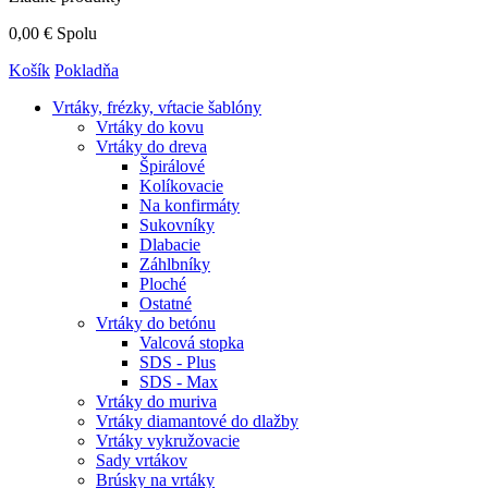
0,00 €
Spolu
Košík
Pokladňa
Vrtáky,
frézky, vŕtacie šablóny
Vrtáky do kovu
Vrtáky do dreva
Špirálové
Kolíkovacie
Na konfirmáty
Sukovníky
Dlabacie
Záhlbníky
Ploché
Ostatné
Vrtáky do betónu
Valcová stopka
SDS - Plus
SDS - Max
Vrtáky do muriva
Vrtáky diamantové do dlažby
Vrtáky vykružovacie
Sady vrtákov
Brúsky na vrtáky