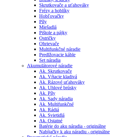
Skrutkovače a uťahováky
Frézy a hoblíky
Hobľovačky
Píly
Miešadlá
Pištole a pájky
Ostričky
Ohrievače
Multifunkčné náradie
Predlžovacie káble
Set náradia
Akumulátorové náradie
Ak. Skrutkovače
Ak. Vŕtacie kladivá
Ak. Rázové uťahováky
Ak. Uhlové brúsky
Ak. Píly
Ak. Sady náradia
Ak. Multifunkčné
Ak. Rádiá
Ak. Svietidlá
Ak. Ostatné
Batérie do aku náradia - originálne
Nabíjačky k aku náradiu - originálne