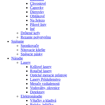
Chvostové
Čapovky
Dierovky
Oblúkové
Na železo
Pílové listy
Iné
Drôtené kefy
Rezanie polystyrénu
Spájanie
Sponkovače
Nitovacie kliešte
Spájacie pásky
Náradie
Lasery
Krížové lasery
Rotačné lasery
Optické meracie prístroje
Lasery Príslušenstvo
Merače vzdialenosti
Vodováhy, olovnice
Detektory
Elektronáradie
Vŕtačky a kladivá
Brúsky, leštičky