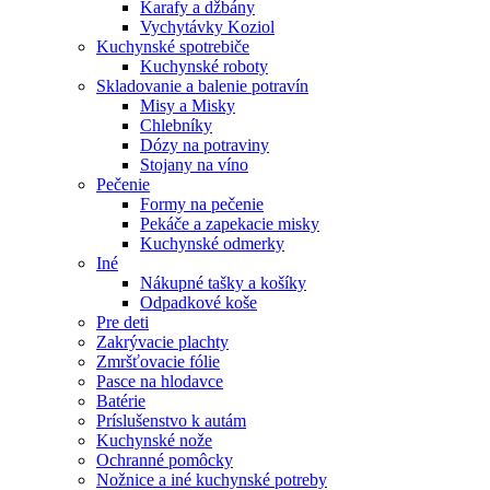
Karafy a džbány
Vychytávky Koziol
Kuchynské spotrebiče
Kuchynské roboty
Skladovanie a balenie potravín
Misy a Misky
Chlebníky
Dózy na potraviny
Stojany na víno
Pečenie
Formy na pečenie
Pekáče a zapekacie misky
Kuchynské odmerky
Iné
Nákupné tašky a košíky
Odpadkové koše
Pre deti
Zakrývacie plachty
Zmršťovacie fólie
Pasce na hlodavce
Batérie
Príslušenstvo k autám
Kuchynské nože
Ochranné pomôcky
Nožnice a iné kuchynské potreby