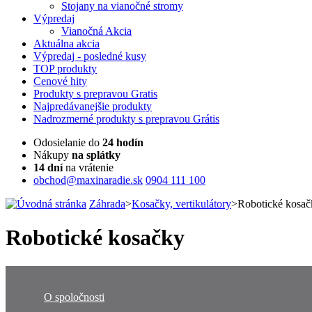
Stojany na vianočné stromy
Výpredaj
Vianočná Akcia
Aktuálna
akcia
Výpredaj
- posledné kusy
TOP
produkty
Cenové
hity
Produkty
s prepravou Gratis
Najpredávanejšie
produkty
Nadrozmerné
produkty s prepravou Grátis
Odosielanie do
24 hodín
Nákupy
na splátky
14 dní
na vrátenie
obchod@maxinaradie.sk
0904 111 100
Záhrada
>
Kosačky, vertikulátory
>
Robotické kosač
Robotické kosačky
O spoločnosti