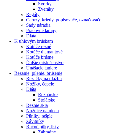
Svorky
Zveráky
Regály
Ceruzy, kriedy, popisovače, označovače
Sady náradia
Pracovné lampy
Dláta
K
uhlovým brúskam
Kotúče rezné
Kotúče diamantové
Kotúče brúsne
Ďalšie príslušenstvo
Unášacie taniere
Rezanie,
pílenie, brúsenie
Rezačky na dlažbu
Nožíky, čepele
Dláta
Rezbárske
Stolárske
Reznie skla
Nožnice na plech
Pilníky, rašple
Závitníky
Ručné pílky, listy
Záhradné