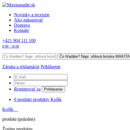
Novinky a recenzie
Ako nakupovať
Doprava
Kontakt
+421 904 111 100
8:00 - 16:00
Záruka a reklamácie
Prihlásenie
Registrovať sa
Prihlásenie
0
produkt
produkty
Košík
Košík
produkt
(prázdne)
Žiadne produkty