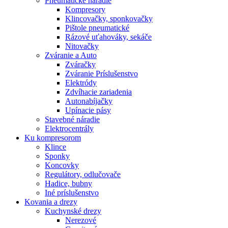
Pneumatické náradie
Kompresory
Klincovačky, sponkovačky
Pištole pneumatické
Rázové uťahováky, sekáče
Nitovačky
Zváranie a Auto
Zváračky
Zváranie Príslušenstvo
Elektródy
Zdvíhacie zariadenia
Autonabíjačky
Upínacie pásy
Stavebné náradie
Elektrocentrály
Ku
kompresorom
Klince
Sponky
Koncovky
Regulátory, odlučovače
Hadice, bubny
Iné príslušenstvo
Kovania
a drezy
Kuchynské drezy
Nerezové