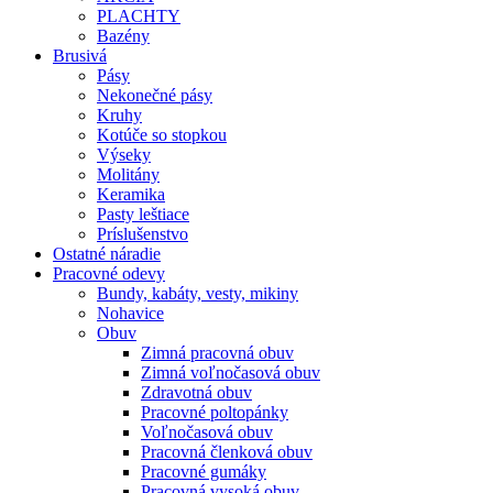
PLACHTY
Bazény
Brusivá
Pásy
Nekonečné pásy
Kruhy
Kotúče so stopkou
Výseky
Molitány
Keramika
Pasty leštiace
Príslušenstvo
Ostatné
náradie
Pracovné
odevy
Bundy, kabáty, vesty, mikiny
Nohavice
Obuv
Zimná pracovná obuv
Zimná voľnočasová obuv
Zdravotná obuv
Pracovné poltopánky
Voľnočasová obuv
Pracovná členková obuv
Pracovné gumáky
Pracovná vysoká obuv