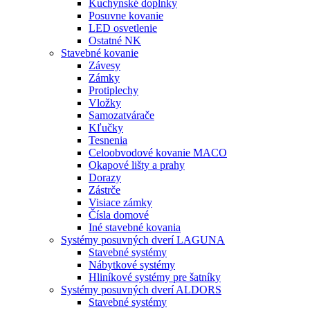
Kuchynské doplnky
Posuvne kovanie
LED osvetlenie
Ostatné NK
Stavebné kovanie
Závesy
Zámky
Protiplechy
Vložky
Samozatvárače
Kľučky
Tesnenia
Celoobvodové kovanie MACO
Okapové lišty a prahy
Dorazy
Zástrče
Visiace zámky
Čísla domové
Iné stavebné kovania
Systémy posuvných dverí LAGUNA
Stavebné systémy
Nábytkové systémy
Hliníkové systémy pre šatníky
Systémy posuvných dverí ALDORS
Stavebné systémy