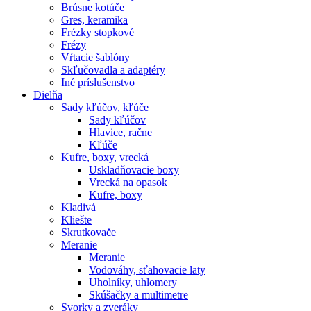
Brúsne kotúče
Gres, keramika
Frézky stopkové
Frézy
Vŕtacie šablóny
Skľučovadla a adaptéry
Iné príslušenstvo
Dielňa
Sady kľúčov, kľúče
Sady kľúčov
Hlavice, račne
Kľúče
Kufre, boxy, vrecká
Uskladňovacie boxy
Vrecká na opasok
Kufre, boxy
Kladivá
Kliešte
Skrutkovače
Meranie
Meranie
Vodováhy, sťahovacie laty
Uholníky, uhlomery
Skúšačky a multimetre
Svorky a zveráky