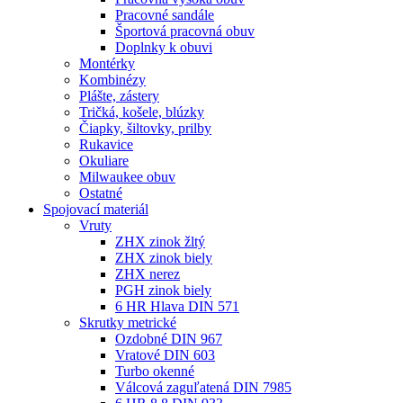
Pracovné sandále
Športová pracovná obuv
Doplnky k obuvi
Montérky
Kombinézy
Plášte, zástery
Tričká, košele, blúzky
Čiapky, šiltovky, prilby
Rukavice
Okuliare
Milwaukee obuv
Ostatné
Spojovací
materiál
Vruty
ZHX zinok žltý
ZHX zinok biely
ZHX nerez
PGH zinok biely
6 HR Hlava DIN 571
Skrutky metrické
Ozdobné DIN 967
Vratové DIN 603
Turbo okenné
Válcová zaguľatená DIN 7985