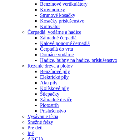
Benzínové vertikulátory
Krovinorezy
Strunové kosačky
Kosačky príslušenstvo
Kultivátor
Čerpadlá, vodárne a hadice
Záhradné čerpadlá
Kalové ponorné čerpadlá
Čerpadlá do vrtu
Domáce vodárne
Hadice, bubny na hadice, príslušenstvo
Rezanie dreva a plotov
Benzínové píly
Elektrické píly
Aku píly
Kolískové píly
Štiepačky
Záhradné drviče
Plotostrih
Príslušenstvo
Vysávanie lístia
Snežné frézy
Pre deti
Iné
AKCIA