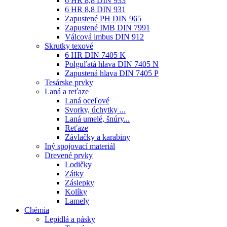
6 HR 8,8 DIN 933
6 HR 8,8 DIN 931
Zapustené PH DIN 965
Zapustené IMB DIN 7991
Válcová imbus DIN 912
Skrutky texové
6 HR DIN 7405 K
Polguľatá hlava DIN 7405 N
Zapustená hlava DIN 7405 P
Tesárske prvky
Laná a reťaze
Laná oceľové
Svorky, úchytky ...
Laná umelé, šnúry...
Reťaze
Závlačky a karabiny
Iný spojovací materiál
Drevené prvky
Lodičky
Zátky
Záslepky
Kolíky
Lamely
Chémia
Lepidlá a pásky