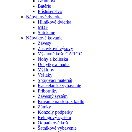
Granitové
Batérie
Príslušenstvo
Nábytkové dvierka
Hliníkové dvierka
MDF
Striekané
Nábytkové kovanie
Závesy
Zásuvkové výsuvy
Výsuvné koše CARGO
Nohy a kolieska
Úchytky a madlá
Výklopy
Vešiaky
Spojovací materiál
Kancelárske vybavenie
Príborníky
Závesný systém
Kovanie na sklo, zrkadlo
Zámky
Konzoly podperky
Relingový systém
Odpadkové koše
Šatníkové vybavenie