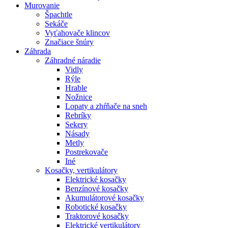
Murovanie
Špachtle
Sekáče
Vyťahovače klincov
Značiace šnúry
Záhrada
Záhradné náradie
Vidly
Rýle
Hrable
Nožnice
Lopaty a zhŕňače na sneh
Rebríky
Sekery
Násady
Metly
Postrekovače
Iné
Kosačky, vertikulátory
Elektrické kosačky
Benzínové kosačky
Akumulátorové kosačky
Robotické kosačky
Traktorové kosačky
Elektrické vertikulátory