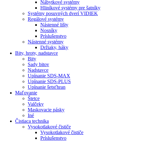
Nábytkové systémy
Hliníkové systémy pre šatníky
Systémy posuvných dverí VIDIEK
Regálové systémy
Nástenné lišty
Nosníky
Príslušenstvo
Nástenné systémy
Držiaky, háky
Bity,
hroty, nadstavce
Bity
Sady bitov
Nadstavce
Upínanie SDS-MAX
Upínanie SDS-PLUS
Upínanie šetsťhran
Maľovanie
Štetce
Valčeky
Maskovacie pásky
Iné
Čistiaca
technika
Vysokotlakové čističe
Vysokotlakové čističe
Príslušenstvo