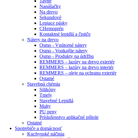
Tavné
Nanášačky
Na drevo
Sekundové
Lepiace pásky
CHemoprén
Kontaktné lepidlá a čističe
Nátery na drevo
Osmo - Vnútorné nátery
Osmo - Vonkajšie nátery
Osmo - Produkty na údržbu
REMMERS – lazúry na drevo exteriér
REMMERS – lazúry na drevo interiér
REMMERS – oleje na ochranu exteriér
Ostatné
Stavebná chémia
Silikóny
Tmely
Stavebné Lepidlá
Malty
PU peny
Príslušenstvo aplikačné pištole
Ostatné
Spotrebiče
a domácnosť
Kuchynské náčinia