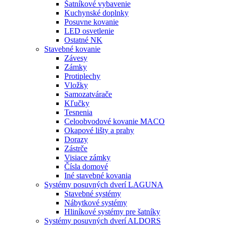
Šatníkové vybavenie
Kuchynské doplnky
Posuvne kovanie
LED osvetlenie
Ostatné NK
Stavebné kovanie
Závesy
Zámky
Protiplechy
Vložky
Samozatvárače
Kľučky
Tesnenia
Celoobvodové kovanie MACO
Okapové lišty a prahy
Dorazy
Zástrče
Visiace zámky
Čísla domové
Iné stavebné kovania
Systémy posuvných dverí LAGUNA
Stavebné systémy
Nábytkové systémy
Hliníkové systémy pre šatníky
Systémy posuvných dverí ALDORS