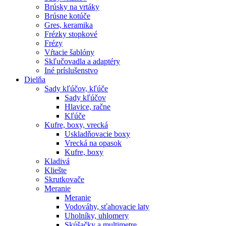
Brúsky na vrtáky
Brúsne kotúče
Gres, keramika
Frézky stopkové
Frézy
Vŕtacie šablóny
Skľučovadla a adaptéry
Iné príslušenstvo
Dielňa
Sady kľúčov, kľúče
Sady kľúčov
Hlavice, račne
Kľúče
Kufre, boxy, vrecká
Uskladňovacie boxy
Vrecká na opasok
Kufre, boxy
Kladivá
Kliešte
Skrutkovače
Meranie
Meranie
Vodováhy, sťahovacie laty
Uholníky, uhlomery
Skúšačky a multimetre