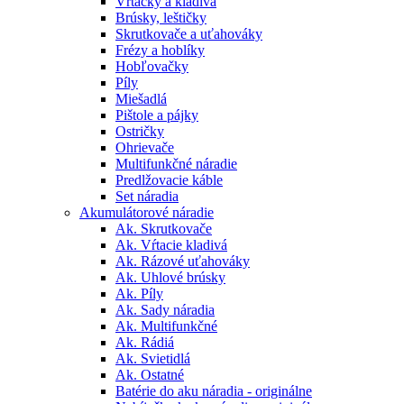
Vŕtačky a kladivá
Brúsky, leštičky
Skrutkovače a uťahováky
Frézy a hoblíky
Hobľovačky
Píly
Miešadlá
Pištole a pájky
Ostričky
Ohrievače
Multifunkčné náradie
Predlžovacie káble
Set náradia
Akumulátorové náradie
Ak. Skrutkovače
Ak. Vŕtacie kladivá
Ak. Rázové uťahováky
Ak. Uhlové brúsky
Ak. Píly
Ak. Sady náradia
Ak. Multifunkčné
Ak. Rádiá
Ak. Svietidlá
Ak. Ostatné
Batérie do aku náradia - originálne