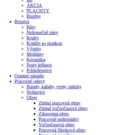
AKCIA
PLACHTY
Bazény
Brusivá
Pásy
Nekonečné pásy
Kruhy
Kotúče so stopkou
Výseky
Molitány
Keramika
Pasty leštiace
Príslušenstvo
Ostatné
náradie
Pracovné
odevy
Bundy, kabáty, vesty, mikiny
Nohavice
Obuv
Zimná pracovná obuv
Zimná voľnočasová obuv
Zdravotná obuv
Pracovné poltopánky
Voľnočasová obuv
Pracovná členková obuv