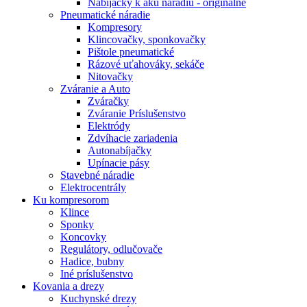
Nabíjačky k aku náradiu - originálne
Pneumatické náradie
Kompresory
Klincovačky, sponkovačky
Pištole pneumatické
Rázové uťahováky, sekáče
Nitovačky
Zváranie a Auto
Zváračky
Zváranie Príslušenstvo
Elektródy
Zdvíhacie zariadenia
Autonabíjačky
Upínacie pásy
Stavebné náradie
Elektrocentrály
Ku
kompresorom
Klince
Sponky
Koncovky
Regulátory, odlučovače
Hadice, bubny
Iné príslušenstvo
Kovania
a drezy
Kuchynské drezy