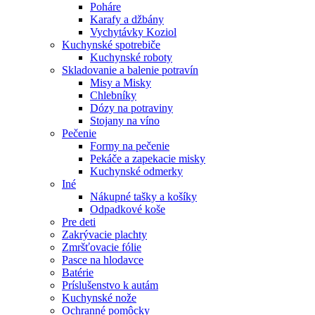
Poháre
Karafy a džbány
Vychytávky Koziol
Kuchynské spotrebiče
Kuchynské roboty
Skladovanie a balenie potravín
Misy a Misky
Chlebníky
Dózy na potraviny
Stojany na víno
Pečenie
Formy na pečenie
Pekáče a zapekacie misky
Kuchynské odmerky
Iné
Nákupné tašky a košíky
Odpadkové koše
Pre deti
Zakrývacie plachty
Zmršťovacie fólie
Pasce na hlodavce
Batérie
Príslušenstvo k autám
Kuchynské nože
Ochranné pomôcky