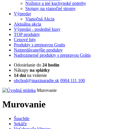
Nožnice a iné kuchynské potreby
Stojany na vianočné stromy
Výpredaj
Vianočná Akcia
Aktuálna
akcia
Výpredaj
- posledné kusy
TOP
produkty
Cenové
hity
Produkty
s prepravou Gratis
Najpredávanejšie
produkty
Nadrozmerné
produkty s prepravou Grátis
Odosielanie do
24 hodín
Nákupy
na splátky
14 dní
na vrátenie
obchod@maxinaradie.sk
0904 111 100
Murovanie
Murovanie
Špachtle
Sekáče
Vyťahovače klincov