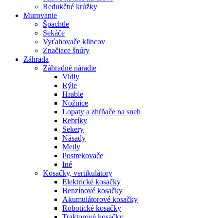
Redukčné krúžky
Murovanie
Špachtle
Sekáče
Vyťahovače klincov
Značiace šnúry
Záhrada
Záhradné náradie
Vidly
Rýle
Hrable
Nožnice
Lopaty a zhŕňače na sneh
Rebríky
Sekery
Násady
Metly
Postrekovače
Iné
Kosačky, vertikulátory
Elektrické kosačky
Benzínové kosačky
Akumulátorové kosačky
Robotické kosačky
Traktorové kosačky