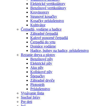
Elektrické vertikulátory
Benzínové vertikulátory
Krovinorezy
Strunové kosačky
Kosačky príslušenstvo
Kultivátor
Čerpadlá, vodárne a hadice
Záhradné čerpadlá
Kalové ponorné čerpadlá
Čerpadlá do vrtu
Domáce vodárne
Hadice, bubny na hadice, príslušenstvo
Rezanie dreva a plotov
Benzínové píly
Elektrické píly
Aku píly
Kolískové píly
Štiepačky
Záhradné drviče
Plotostrih
Príslušenstvo
Vysávanie lístia
Snežné frézy
Pre deti
Iné