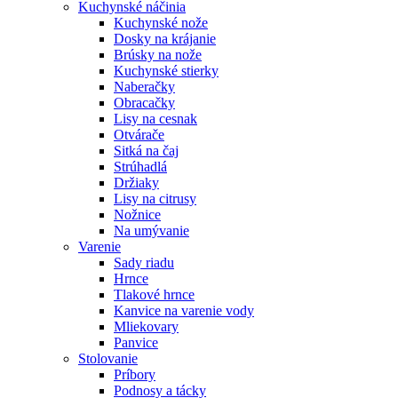
Kuchynské náčinia
Kuchynské nože
Dosky na krájanie
Brúsky na nože
Kuchynské stierky
Naberačky
Obracačky
Lisy na cesnak
Otvárače
Sitká na čaj
Strúhadlá
Držiaky
Lisy na citrusy
Nožnice
Na umývanie
Varenie
Sady riadu
Hrnce
Tlakové hrnce
Kanvice na varenie vody
Mliekovary
Panvice
Stolovanie
Príbory
Podnosy a tácky