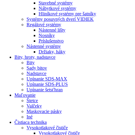
Stavebné systémy
Nábytkové systémy
Hliníkové systémy pre šatníky
Systémy posuvných dverí VIDIEK
Regálové systémy
Nástenné lišty
Nosníky
Príslušenstvo
Nástenné systémy
Držiaky, háky
Bity,
hroty, nadstavce
Bity
Sady bitov
Nadstavce
Upínanie SDS-MAX
Upínanie SDS-PLUS
Upínanie šetsťhran
Maľovanie
Štetce
Valčeky
Maskovacie pásky
Iné
Čistiaca
technika
Vysokotlakové čističe
Vysokotlakové čističe