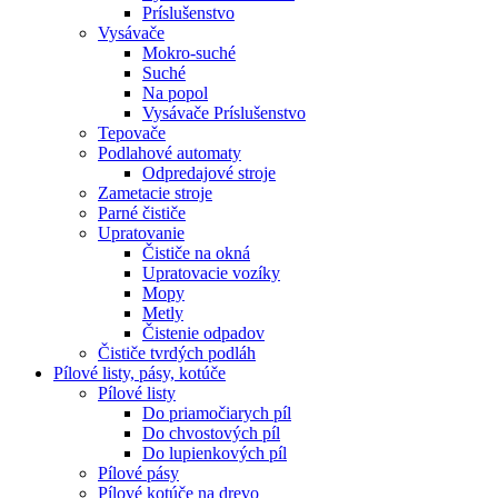
Príslušenstvo
Vysávače
Mokro-suché
Suché
Na popol
Vysávače Príslušenstvo
Tepovače
Podlahové automaty
Odpredajové stroje
Zametacie stroje
Parné čističe
Upratovanie
Čističe na okná
Upratovacie vozíky
Mopy
Metly
Čistenie odpadov
Čističe tvrdých podláh
Pílové
listy, pásy, kotúče
Pílové listy
Do priamočiarych píl
Do chvostových píl
Do lupienkových píl
Pílové pásy
Pílové kotúče na drevo