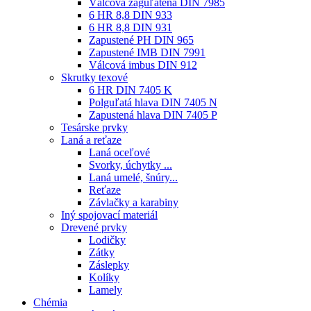
Válcová zaguľatená DIN 7985
6 HR 8,8 DIN 933
6 HR 8,8 DIN 931
Zapustené PH DIN 965
Zapustené IMB DIN 7991
Válcová imbus DIN 912
Skrutky texové
6 HR DIN 7405 K
Polguľatá hlava DIN 7405 N
Zapustená hlava DIN 7405 P
Tesárske prvky
Laná a reťaze
Laná oceľové
Svorky, úchytky ...
Laná umelé, šnúry...
Reťaze
Závlačky a karabiny
Iný spojovací materiál
Drevené prvky
Lodičky
Zátky
Záslepky
Kolíky
Lamely
Chémia