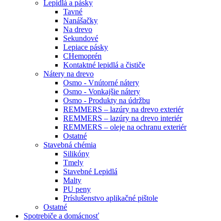
Lepidlá a pásky
Tavné
Nanášačky
Na drevo
Sekundové
Lepiace pásky
CHemoprén
Kontaktné lepidlá a čističe
Nátery na drevo
Osmo - Vnútorné nátery
Osmo - Vonkajšie nátery
Osmo - Produkty na údržbu
REMMERS – lazúry na drevo exteriér
REMMERS – lazúry na drevo interiér
REMMERS – oleje na ochranu exteriér
Ostatné
Stavebná chémia
Silikóny
Tmely
Stavebné Lepidlá
Malty
PU peny
Príslušenstvo aplikačné pištole
Ostatné
Spotrebiče
a domácnosť