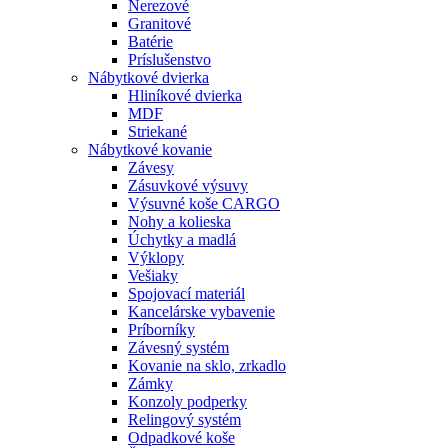
Nerezové
Granitové
Batérie
Príslušenstvo
Nábytkové dvierka
Hliníkové dvierka
MDF
Striekané
Nábytkové kovanie
Závesy
Zásuvkové výsuvy
Výsuvné koše CARGO
Nohy a kolieska
Úchytky a madlá
Výklopy
Vešiaky
Spojovací materiál
Kancelárske vybavenie
Príborníky
Závesný systém
Kovanie na sklo, zrkadlo
Zámky
Konzoly podperky
Relingový systém
Odpadkové koše