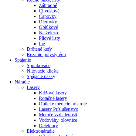
Záhradné
Chvostové
Čapovky
Dierovky
Oblúkové
Na železo
Pílové listy
Iné
Drôtené kefy
Rezanie polystyrénu
Spájanie
Sponkovače
Nitovacie kliešte
Spájacie pásky
Náradie
Lasery
Krížové lasery
Rotačné lasery
Optické meracie prístroje
Lasery Príslušenstvo
Merače vzdialenosti
Vodováhy, olovnice
Detektory
Elektronáradie