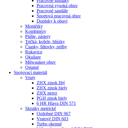
Pracovné gumáky
Pracovná vysoká obuv
Pracovné sandále
Športová pracovná obuv
Doplnky k obuvi
Montérky
Kombinézy
Plášte, zástery
Tričká, košele, blúzky
Čiapky, šiltovky, prilby
Rukavice
Okuliare
Milwaukee obuv
Ostatné
Spojovací
materiál
Vruty
ZHX zinok žltý
ZHX zinok biely
ZHX nerez
PGH zinok biely
6 HR Hlava DIN 571
Skrutky metrické
Ozdobné DIN 967
Vratové DIN 603
Turbo okenné