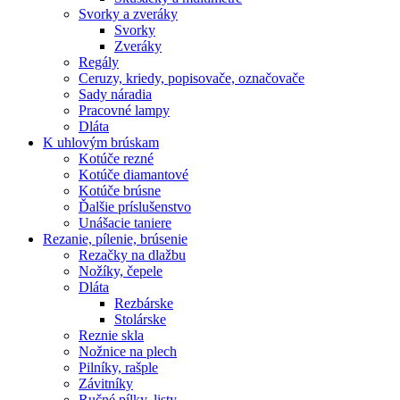
Svorky a zveráky
Svorky
Zveráky
Regály
Ceruzy, kriedy, popisovače, označovače
Sady náradia
Pracovné lampy
Dláta
K
uhlovým brúskam
Kotúče rezné
Kotúče diamantové
Kotúče brúsne
Ďalšie príslušenstvo
Unášacie taniere
Rezanie,
pílenie, brúsenie
Rezačky na dlažbu
Nožíky, čepele
Dláta
Rezbárske
Stolárske
Reznie skla
Nožnice na plech
Pilníky, rašple
Závitníky
Ručné pílky, listy