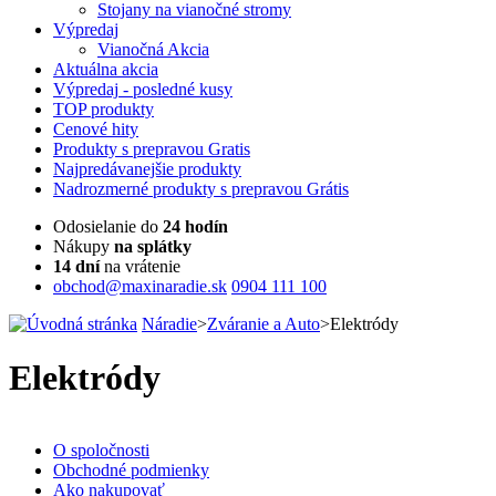
Stojany na vianočné stromy
Výpredaj
Vianočná Akcia
Aktuálna
akcia
Výpredaj
- posledné kusy
TOP
produkty
Cenové
hity
Produkty
s prepravou Gratis
Najpredávanejšie
produkty
Nadrozmerné
produkty s prepravou Grátis
Odosielanie do
24 hodín
Nákupy
na splátky
14 dní
na vrátenie
obchod@maxinaradie.sk
0904 111 100
Náradie
>
Zváranie a Auto
>
Elektródy
Elektródy
O spoločnosti
Obchodné podmienky
Ako nakupovať