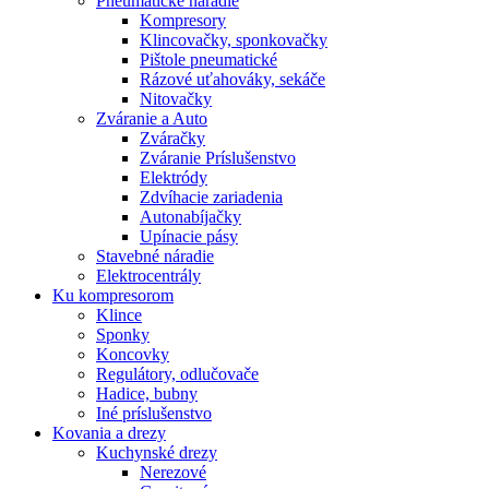
Pneumatické náradie
Kompresory
Klincovačky, sponkovačky
Pištole pneumatické
Rázové uťahováky, sekáče
Nitovačky
Zváranie a Auto
Zváračky
Zváranie Príslušenstvo
Elektródy
Zdvíhacie zariadenia
Autonabíjačky
Upínacie pásy
Stavebné náradie
Elektrocentrály
Ku
kompresorom
Klince
Sponky
Koncovky
Regulátory, odlučovače
Hadice, bubny
Iné príslušenstvo
Kovania
a drezy
Kuchynské drezy
Nerezové