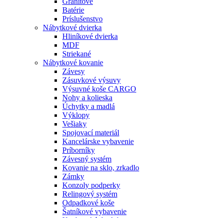
Granitové
Batérie
Príslušenstvo
Nábytkové dvierka
Hliníkové dvierka
MDF
Striekané
Nábytkové kovanie
Závesy
Zásuvkové výsuvy
Výsuvné koše CARGO
Nohy a kolieska
Úchytky a madlá
Výklopy
Vešiaky
Spojovací materiál
Kancelárske vybavenie
Príborníky
Závesný systém
Kovanie na sklo, zrkadlo
Zámky
Konzoly podperky
Relingový systém
Odpadkové koše
Šatníkové vybavenie