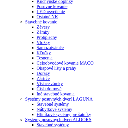
Kuchynské doplnky
Posuvne kovanie
LED osvetlenie
Ostatné NK
Stavebné kovanie
Závesy
Zámky
Protiplechy
Vložky
Samozatvárače
Kľučky
Tesnenia
Celoobvodové kovanie MACO
Okapové lišty a prahy
Dorazy
Zástrče
Visiace zámky
Čísla domové
Iné stavebné kovania
Systémy posuvných dverí LAGUNA
Stavebné systémy
Nábytkové systémy
Hliníkové systémy pre šatníky
Systémy posuvných dverí ALDORS
Stavebné systémy