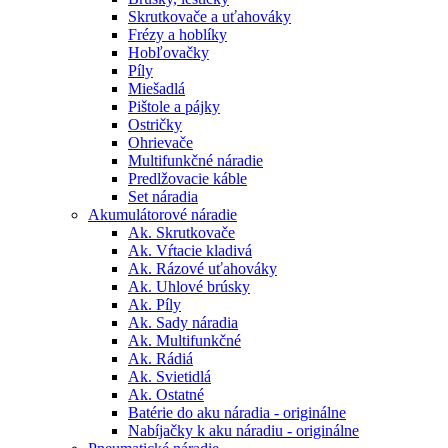
Skrutkovače a uťahováky
Frézy a hoblíky
Hobľovačky
Píly
Miešadlá
Pištole a pájky
Ostričky
Ohrievače
Multifunkčné náradie
Predlžovacie káble
Set náradia
Akumulátorové náradie
Ak. Skrutkovače
Ak. Vŕtacie kladivá
Ak. Rázové uťahováky
Ak. Uhlové brúsky
Ak. Píly
Ak. Sady náradia
Ak. Multifunkčné
Ak. Rádiá
Ak. Svietidlá
Ak. Ostatné
Batérie do aku náradia - originálne
Nabíjačky k aku náradiu - originálne