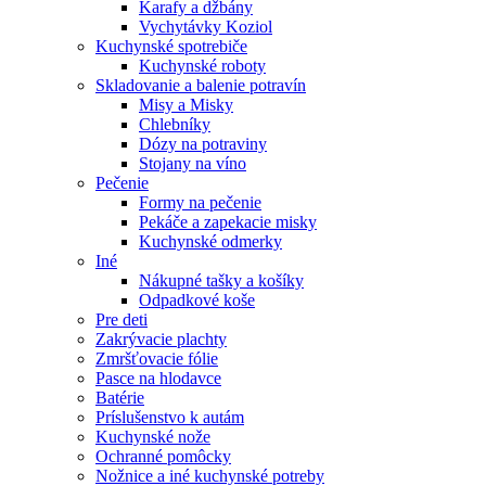
Karafy a džbány
Vychytávky Koziol
Kuchynské spotrebiče
Kuchynské roboty
Skladovanie a balenie potravín
Misy a Misky
Chlebníky
Dózy na potraviny
Stojany na víno
Pečenie
Formy na pečenie
Pekáče a zapekacie misky
Kuchynské odmerky
Iné
Nákupné tašky a košíky
Odpadkové koše
Pre deti
Zakrývacie plachty
Zmršťovacie fólie
Pasce na hlodavce
Batérie
Príslušenstvo k autám
Kuchynské nože
Ochranné pomôcky
Nožnice a iné kuchynské potreby