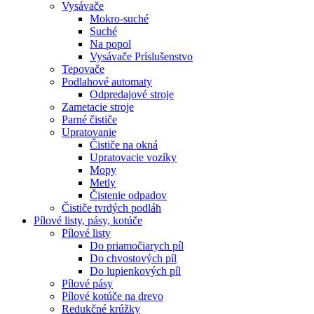
Vysávače
Mokro-suché
Suché
Na popol
Vysávače Príslušenstvo
Tepovače
Podlahové automaty
Odpredajové stroje
Zametacie stroje
Parné čističe
Upratovanie
Čističe na okná
Upratovacie vozíky
Mopy
Metly
Čistenie odpadov
Čističe tvrdých podláh
Pílové
listy, pásy, kotúče
Pílové listy
Do priamočiarych píl
Do chvostových píl
Do lupienkových píl
Pílové pásy
Pílové kotúče na drevo
Redukčné krúžky