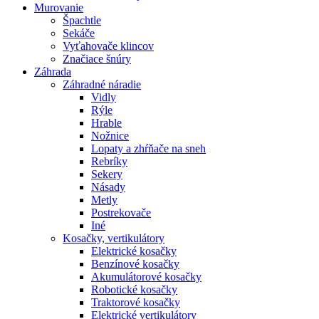
Murovanie
Špachtle
Sekáče
Vyťahovače klincov
Značiace šnúry
Záhrada
Záhradné náradie
Vidly
Rýle
Hrable
Nožnice
Lopaty a zhŕňače na sneh
Rebríky
Sekery
Násady
Metly
Postrekovače
Iné
Kosačky, vertikulátory
Elektrické kosačky
Benzínové kosačky
Akumulátorové kosačky
Robotické kosačky
Traktorové kosačky
Elektrické vertikulátory