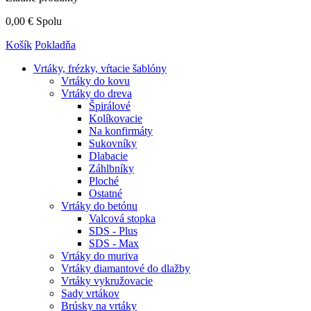
0,00 €
Spolu
Košík
Pokladňa
Vrtáky,
frézky, vŕtacie šablóny
Vrtáky do kovu
Vrtáky do dreva
Špirálové
Kolíkovacie
Na konfirmáty
Sukovníky
Dlabacie
Záhlbníky
Ploché
Ostatné
Vrtáky do betónu
Valcová stopka
SDS - Plus
SDS - Max
Vrtáky do muriva
Vrtáky diamantové do dlažby
Vrtáky vykružovacie
Sady vrtákov
Brúsky na vrtáky