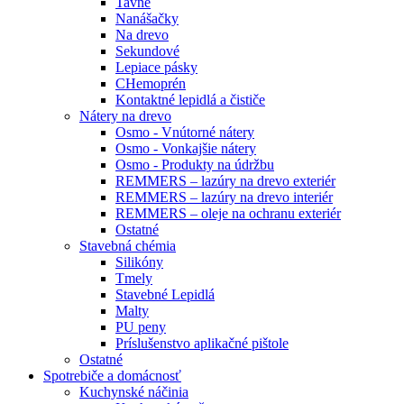
Tavné
Nanášačky
Na drevo
Sekundové
Lepiace pásky
CHemoprén
Kontaktné lepidlá a čističe
Nátery na drevo
Osmo - Vnútorné nátery
Osmo - Vonkajšie nátery
Osmo - Produkty na údržbu
REMMERS – lazúry na drevo exteriér
REMMERS – lazúry na drevo interiér
REMMERS – oleje na ochranu exteriér
Ostatné
Stavebná chémia
Silikóny
Tmely
Stavebné Lepidlá
Malty
PU peny
Príslušenstvo aplikačné pištole
Ostatné
Spotrebiče
a domácnosť
Kuchynské náčinia