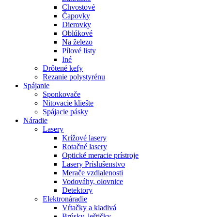
Chvostové
Čapovky
Dierovky
Oblúkové
Na železo
Pílové listy
Iné
Drôtené kefy
Rezanie polystyrénu
Spájanie
Sponkovače
Nitovacie kliešte
Spájacie pásky
Náradie
Lasery
Krížové lasery
Rotačné lasery
Optické meracie prístroje
Lasery Príslušenstvo
Merače vzdialenosti
Vodováhy, olovnice
Detektory
Elektronáradie
Vŕtačky a kladivá
Brúsky, leštičky