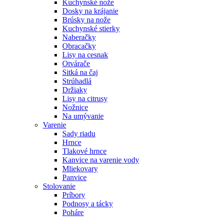
Kuchynské nože
Dosky na krájanie
Brúsky na nože
Kuchynské stierky
Naberačky
Obracačky
Lisy na cesnak
Otvárače
Sitká na čaj
Strúhadlá
Držiaky
Lisy na citrusy
Nožnice
Na umývanie
Varenie
Sady riadu
Hrnce
Tlakové hrnce
Kanvice na varenie vody
Mliekovary
Panvice
Stolovanie
Príbory
Podnosy a tácky
Poháre