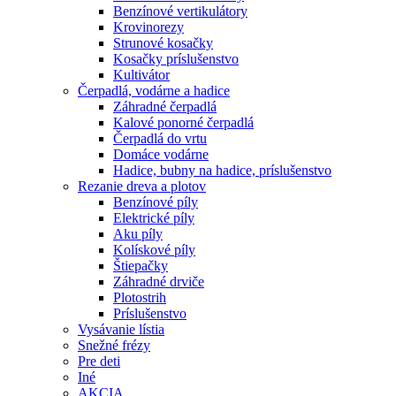
Benzínové vertikulátory
Krovinorezy
Strunové kosačky
Kosačky príslušenstvo
Kultivátor
Čerpadlá, vodárne a hadice
Záhradné čerpadlá
Kalové ponorné čerpadlá
Čerpadlá do vrtu
Domáce vodárne
Hadice, bubny na hadice, príslušenstvo
Rezanie dreva a plotov
Benzínové píly
Elektrické píly
Aku píly
Kolískové píly
Štiepačky
Záhradné drviče
Plotostrih
Príslušenstvo
Vysávanie lístia
Snežné frézy
Pre deti
Iné
AKCIA