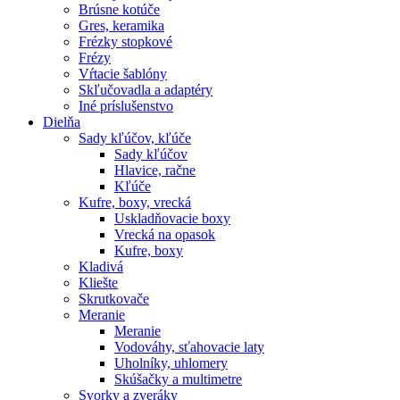
Brúsne kotúče
Gres, keramika
Frézky stopkové
Frézy
Vŕtacie šablóny
Skľučovadla a adaptéry
Iné príslušenstvo
Dielňa
Sady kľúčov, kľúče
Sady kľúčov
Hlavice, račne
Kľúče
Kufre, boxy, vrecká
Uskladňovacie boxy
Vrecká na opasok
Kufre, boxy
Kladivá
Kliešte
Skrutkovače
Meranie
Meranie
Vodováhy, sťahovacie laty
Uholníky, uhlomery
Skúšačky a multimetre
Svorky a zveráky