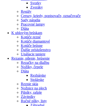
Svorky
Zveráky
Regály
Ceruzy, kriedy, popisovače, označovače
Sady náradia
Pracovné lampy
Dláta
K
uhlovým brúskam
Kotúče rezné
Kotúče diamantové
Kotúče brúsne
Ďalšie príslušenstvo
Unášacie taniere
Rezanie,
pílenie, brúsenie
Rezačky na dlažbu
Nožíky, čepele
Dláta
Rezbárske
Stolárske
Reznie skla
Nožnice na plech
Pilníky, rašple
Závitníky
Ručné pílky, listy
Záhradné