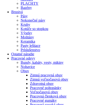
PLACHTY
Bazény
Brusivá
Pásy
Nekonečné pásy
Kruhy
Kotúče so stopkou
Výseky
Molitány
Keramika
Pasty leštiace
Príslušenstvo
Ostatné
náradie
Pracovné
odevy
Bundy, kabáty, vesty, mikiny
Nohavice
Obuv
Zimná pracovná obuv
Zimná voľnočasová obuv
Zdravotná obuv
Pracovné poltopánky
Voľnočasová obuv
Pracovná členková obuv
Pracovné gumáky
Pracovná vysoká obuv