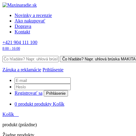
Novinky a recenzie
Ako nakupovať
Doprava
Kontakt
+421 904 111 100
8:00 - 16:00
Záruka a reklamácie
Prihlásenie
Registrovať sa
Prihlásenie
0
produkt
produkty
Košík
Košík
produkt
(prázdne)
Žiadne produkty