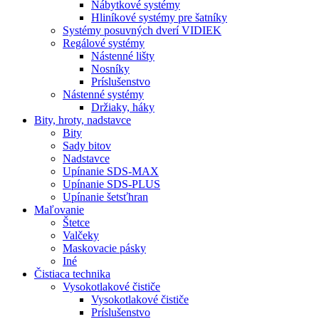
Nábytkové systémy
Hliníkové systémy pre šatníky
Systémy posuvných dverí VIDIEK
Regálové systémy
Nástenné lišty
Nosníky
Príslušenstvo
Nástenné systémy
Držiaky, háky
Bity,
hroty, nadstavce
Bity
Sady bitov
Nadstavce
Upínanie SDS-MAX
Upínanie SDS-PLUS
Upínanie šetsťhran
Maľovanie
Štetce
Valčeky
Maskovacie pásky
Iné
Čistiaca
technika
Vysokotlakové čističe
Vysokotlakové čističe
Príslušenstvo