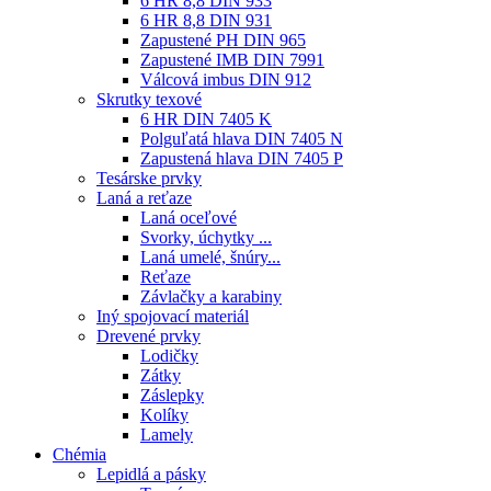
6 HR 8,8 DIN 933
6 HR 8,8 DIN 931
Zapustené PH DIN 965
Zapustené IMB DIN 7991
Válcová imbus DIN 912
Skrutky texové
6 HR DIN 7405 K
Polguľatá hlava DIN 7405 N
Zapustená hlava DIN 7405 P
Tesárske prvky
Laná a reťaze
Laná oceľové
Svorky, úchytky ...
Laná umelé, šnúry...
Reťaze
Závlačky a karabiny
Iný spojovací materiál
Drevené prvky
Lodičky
Zátky
Záslepky
Kolíky
Lamely
Chémia
Lepidlá a pásky