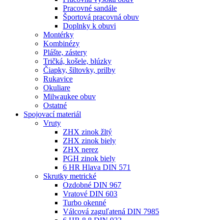
Pracovné sandále
Športová pracovná obuv
Doplnky k obuvi
Montérky
Kombinézy
Plášte, zástery
Tričká, košele, blúzky
Čiapky, šiltovky, prilby
Rukavice
Okuliare
Milwaukee obuv
Ostatné
Spojovací
materiál
Vruty
ZHX zinok žltý
ZHX zinok biely
ZHX nerez
PGH zinok biely
6 HR Hlava DIN 571
Skrutky metrické
Ozdobné DIN 967
Vratové DIN 603
Turbo okenné
Válcová zaguľatená DIN 7985