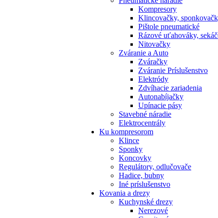
Pneumatické náradie
Kompresory
Klincovačky, sponkovač
Pištole pneumatické
Rázové uťahováky, sekáč
Nitovačky
Zváranie a Auto
Zváračky
Zváranie Príslušenstvo
Elektródy
Zdvíhacie zariadenia
Autonabíjačky
Upínacie pásy
Stavebné náradie
Elektrocentrály
Ku
kompresorom
Klince
Sponky
Koncovky
Regulátory, odlučovače
Hadice, bubny
Iné príslušenstvo
Kovania
a drezy
Kuchynské drezy
Nerezové