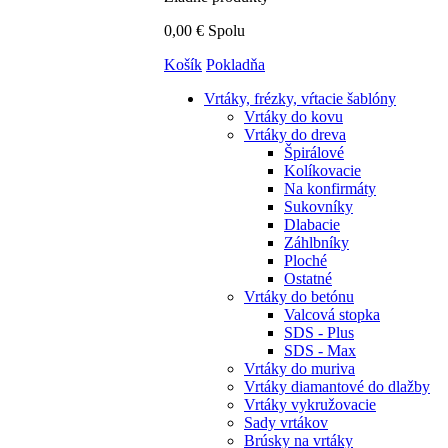
0,00 €
Spolu
Košík
Pokladňa
Vrtáky,
frézky, vŕtacie šablóny
Vrtáky do kovu
Vrtáky do dreva
Špirálové
Kolíkovacie
Na konfirmáty
Sukovníky
Dlabacie
Záhlbníky
Ploché
Ostatné
Vrtáky do betónu
Valcová stopka
SDS - Plus
SDS - Max
Vrtáky do muriva
Vrtáky diamantové do dlažby
Vrtáky vykružovacie
Sady vrtákov
Brúsky na vrtáky