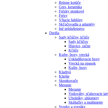
Brúsne kotúče
Gres, keramika
Frézky stopkové
Frézy
Vŕtacie šablóny
Skľučovadla a adaptéry
Iné príslušenstvo
Dielňa
Sady kľúčov, kľúče
Sady kľúčov
Hlavice, račne
Kľúče
Kufre, boxy, vrecká
Uskladňovacie boxy
Vrecká na opasok
Kufre, boxy
Kladivá
Kliešte
Skrutkovače
Meranie
Meranie
Vodováhy, sťahovacie lat
Uholníky, uhlomery
Skúšačky a multimetre
Svorky a zveráky