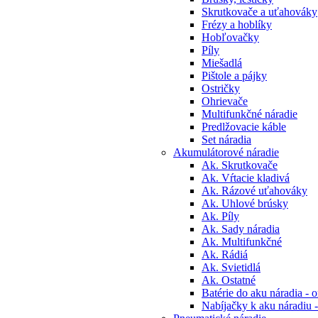
Skrutkovače a uťahováky
Frézy a hoblíky
Hobľovačky
Píly
Miešadlá
Pištole a pájky
Ostričky
Ohrievače
Multifunkčné náradie
Predlžovacie káble
Set náradia
Akumulátorové náradie
Ak. Skrutkovače
Ak. Vŕtacie kladivá
Ak. Rázové uťahováky
Ak. Uhlové brúsky
Ak. Píly
Ak. Sady náradia
Ak. Multifunkčné
Ak. Rádiá
Ak. Svietidlá
Ak. Ostatné
Batérie do aku náradia - o
Nabíjačky k aku náradiu -