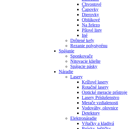
Chvostové
Čapovky
Dierovky
Oblúkové
Na železo
Pílové listy
Iné
Drôtené kefy
Rezanie polystyrénu
Spájanie
Sponkovače
Nitovacie kliešte
Spájacie pásky
Náradie
Lasery
Krížové lasery
Rotačné lasery
Optické meracie prístroje
Lasery Príslušenstvo
Merače vzdialenosti
Vodováhy, olovnice
Detektory
Elektronáradie
Vŕtačky a kladivá
Brúsky, leštičky