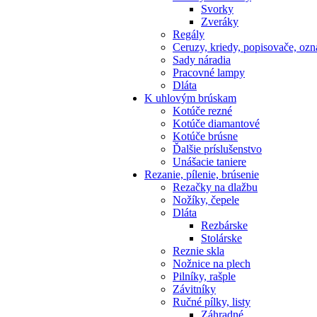
Svorky
Zveráky
Regály
Ceruzy, kriedy, popisovače, oz
Sady náradia
Pracovné lampy
Dláta
K
uhlovým brúskam
Kotúče rezné
Kotúče diamantové
Kotúče brúsne
Ďalšie príslušenstvo
Unášacie taniere
Rezanie,
pílenie, brúsenie
Rezačky na dlažbu
Nožíky, čepele
Dláta
Rezbárske
Stolárske
Reznie skla
Nožnice na plech
Pilníky, rašple
Závitníky
Ručné pílky, listy
Záhradné