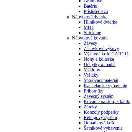
Granitové
Batérie
Príslušenstvo
Nábytkové dvierka
Hliníkové dvierka
MDF
Striekané
Nábytkové kovanie
Závesy
Zásuvkové výsuvy
Výsuvné koše CARGO
Nohy a kolieska
Úchytky a madlá
Výklopy
Vešiaky
Spojovací materiál
Kancelárske vybavenie
Príborníky
Závesný systém
Kovanie na sklo, zrkadlo
Zámky
Konzoly podperky
Relingový systém
Odpadkové koše
Šatníkové vybavenie