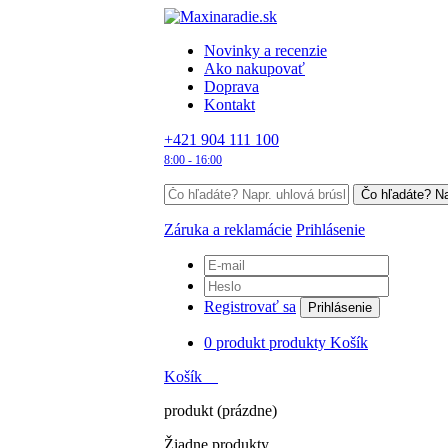
Novinky a recenzie
Ako nakupovať
Doprava
Kontakt
+421 904 111 100
8:00 - 16:00
Záruka a reklamácie
Prihlásenie
Registrovať sa
Prihlásenie
0
produkt
produkty
Košík
Košík
produkt
(prázdne)
Žiadne produkty