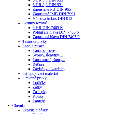
6 HR 8,8 DIN 933
6 HR 8,8 DIN 931
Zapustené PH DIN 965
Zapustené IMB DIN 7991
Válcová imbus DIN 912
Skrutky texové
6 HR DIN 7405 K
Polguľatá hlava DIN 7405 N
Zapustená hlava DIN 7405 P
Tesárske prvky
Laná a reťaze
Laná oceľové
Svorky, úchytky ...
Laná umelé, šnúry...
Reťaze
Závlačky a karabiny
Iný spojovací materiál
Drevené prvky
Lodičky
Zátky
Záslepky
Kolíky
Lamely
Chémia
Lepidlá a pásky