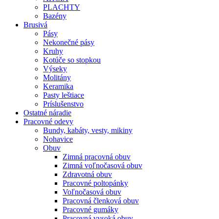
PLACHTY
Bazény
Brusivá
Pásy
Nekonečné pásy
Kruhy
Kotúče so stopkou
Výseky
Molitány
Keramika
Pasty leštiace
Príslušenstvo
Ostatné
náradie
Pracovné
odevy
Bundy, kabáty, vesty, mikiny
Nohavice
Obuv
Zimná pracovná obuv
Zimná voľnočasová obuv
Zdravotná obuv
Pracovné poltopánky
Voľnočasová obuv
Pracovná členková obuv
Pracovné gumáky
Pracovná vysoká obuv