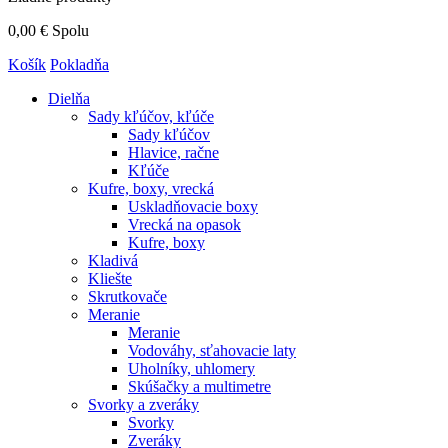
0,00 €
Spolu
Košík
Pokladňa
Dielňa
Sady kľúčov, kľúče
Sady kľúčov
Hlavice, račne
Kľúče
Kufre, boxy, vrecká
Uskladňovacie boxy
Vrecká na opasok
Kufre, boxy
Kladivá
Kliešte
Skrutkovače
Meranie
Meranie
Vodováhy, sťahovacie laty
Uholníky, uhlomery
Skúšačky a multimetre
Svorky a zveráky
Svorky
Zveráky