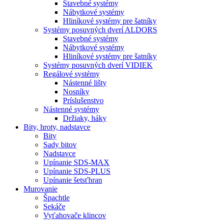
Stavebné systémy
Nábytkové systémy
Hliníkové systémy pre šatníky
Systémy posuvných dverí ALDORS
Stavebné systémy
Nábytkové systémy
Hliníkové systémy pre šatníky
Systémy posuvných dverí VIDIEK
Regálové systémy
Nástenné lišty
Nosníky
Príslušenstvo
Nástenné systémy
Držiaky, háky
Bity,
hroty, nadstavce
Bity
Sady bitov
Nadstavce
Upínanie SDS-MAX
Upínanie SDS-PLUS
Upínanie šetsťhran
Murovanie
Špachtle
Sekáče
Vyťahovače klincov