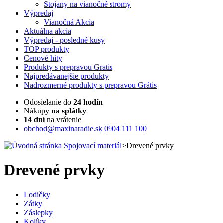
Stojany na vianočné stromy
Výpredaj
Vianočná Akcia
Aktuálna
akcia
Výpredaj
- posledné kusy
TOP
produkty
Cenové
hity
Produkty
s prepravou Gratis
Najpredávanejšie
produkty
Nadrozmerné
produkty s prepravou Grátis
Odosielanie do
24 hodín
Nákupy
na splátky
14 dní
na vrátenie
obchod@maxinaradie.sk
0904 111 100
Spojovací materiál
>
Drevené prvky
Drevené prvky
Lodičky
Zátky
Záslepky
Kolíky