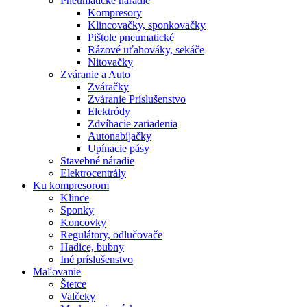
Pneumatické náradie
Kompresory
Klincovačky, sponkovačky
Pištole pneumatické
Rázové uťahováky, sekáče
Nitovačky
Zváranie a Auto
Zváračky
Zváranie Príslušenstvo
Elektródy
Zdvíhacie zariadenia
Autonabíjačky
Upínacie pásy
Stavebné náradie
Elektrocentrály
Ku
kompresorom
Klince
Sponky
Koncovky
Regulátory, odlučovače
Hadice, bubny
Iné príslušenstvo
Maľovanie
Štetce
Valčeky