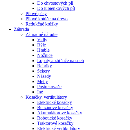
Do chvostových píl
Do lupienkových píl
Pílové pásy
Pílové kotúče na drevo
Redukčné krúžky
Záhrada
Záhradné náradie
Vidly
Rýle
Hrable
Nožnice
Lopaty a zhŕňače na sneh
Rebríky
Sekery
Násady
Metly
Postrekovače
Iné
Kosačky, vertikulátory
Elektrické kosačky
Benzínové kosačky
Akumulátorové kosačky
Robotické kosačky
Traktorové kosačky
Elektrické vertikulátory