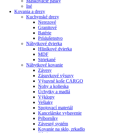
Maskovacie pásky
Iné
Kovania
a drezy
Kuchynské drezy
Nerezové
Granitové
Batérie
Príslušenstvo
Nábytkové dvierka
Hliníkové dvierka
MDF
Striekané
Nábytkové kovanie
Závesy
Zásuvkové výsuvy
Výsuvné koše CARGO
Nohy a kolieska
Úchytky a madlá
Výklopy
Vešiaky
Spojovací materiál
Kancelárske vybavenie
Príborníky
Závesný systém
Kovanie na sklo, zrkadlo