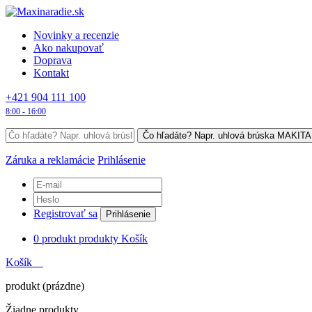
Novinky a recenzie
Ako nakupovať
Doprava
Kontakt
+421 904 111 100
8:00 - 16:00
Záruka a reklamácie
Prihlásenie
Registrovať sa
Prihlásenie
0
produkt
produkty
Košík
Košík
produkt
(prázdne)
Žiadne produkty