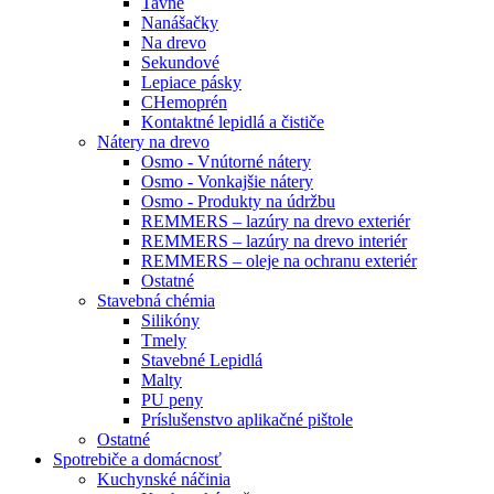
Tavné
Nanášačky
Na drevo
Sekundové
Lepiace pásky
CHemoprén
Kontaktné lepidlá a čističe
Nátery na drevo
Osmo - Vnútorné nátery
Osmo - Vonkajšie nátery
Osmo - Produkty na údržbu
REMMERS – lazúry na drevo exteriér
REMMERS – lazúry na drevo interiér
REMMERS – oleje na ochranu exteriér
Ostatné
Stavebná chémia
Silikóny
Tmely
Stavebné Lepidlá
Malty
PU peny
Príslušenstvo aplikačné pištole
Ostatné
Spotrebiče
a domácnosť
Kuchynské náčinia