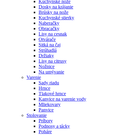
Kuchynské nože
Dosky na krájanie
Brúsky na nože
Kuchynské stierky
Naberačky
Obracačky
Lisy na cesnak
Otvárače
Sitká na čaj
Strúhadlá
Držiaky
Lisy na citrusy
Nožnice
Na umývanie
Varenie
Sady riadu
Hrnce
Tlakové hrnce
Kanvice na varenie vody
Mliekovary
Panvice
Stolovanie
Príbory
Podnosy a tácky
Poháre