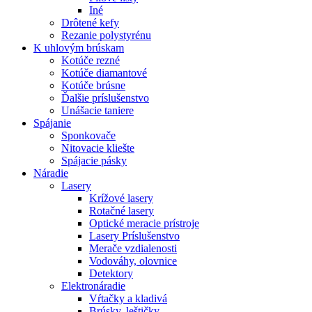
Iné
Drôtené kefy
Rezanie polystyrénu
K
uhlovým brúskam
Kotúče rezné
Kotúče diamantové
Kotúče brúsne
Ďalšie príslušenstvo
Unášacie taniere
Spájanie
Sponkovače
Nitovacie kliešte
Spájacie pásky
Náradie
Lasery
Krížové lasery
Rotačné lasery
Optické meracie prístroje
Lasery Príslušenstvo
Merače vzdialenosti
Vodováhy, olovnice
Detektory
Elektronáradie
Vŕtačky a kladivá
Brúsky, leštičky