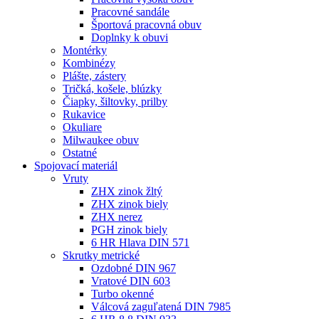
Pracovné sandále
Športová pracovná obuv
Doplnky k obuvi
Montérky
Kombinézy
Plášte, zástery
Tričká, košele, blúzky
Čiapky, šiltovky, prilby
Rukavice
Okuliare
Milwaukee obuv
Ostatné
Spojovací
materiál
Vruty
ZHX zinok žltý
ZHX zinok biely
ZHX nerez
PGH zinok biely
6 HR Hlava DIN 571
Skrutky metrické
Ozdobné DIN 967
Vratové DIN 603
Turbo okenné
Válcová zaguľatená DIN 7985