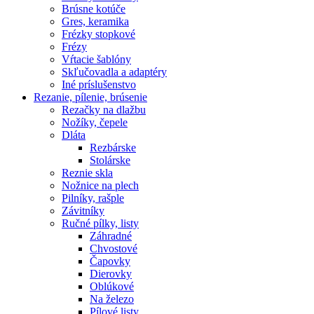
Brúsne kotúče
Gres, keramika
Frézky stopkové
Frézy
Vŕtacie šablóny
Skľučovadla a adaptéry
Iné príslušenstvo
Rezanie,
pílenie, brúsenie
Rezačky na dlažbu
Nožíky, čepele
Dláta
Rezbárske
Stolárske
Reznie skla
Nožnice na plech
Pilníky, rašple
Závitníky
Ručné pílky, listy
Záhradné
Chvostové
Čapovky
Dierovky
Oblúkové
Na železo
Pílové listy