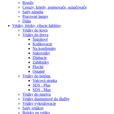
Regály
Ceruzy, kriedy, popisovače, označovače
Sady náradia
Pracovné lampy
Dláta
Vrtáky,
frézky, vŕtacie šablóny
Vrtáky do kovu
Vrtáky do dreva
Špirálové
Kolíkovacie
Na konfirmáty
Sukovníky
Dlabacie
Záhlbníky
Ploché
Ostatné
Vrtáky do betónu
Valcová stopka
SDS - Plus
SDS - Max
Vrtáky do muriva
Vrtáky diamantové do dlažby
Vrtáky vykružovacie
Sady vrtákov
Brúsky na vrtáky