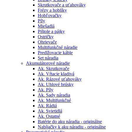
Skrutkovače a uťahováky
Frézy a hoblíky
Hobľovačky
Píly
Miešadlá
Pištole a pájky
Ostričky
Ohrievače
Multifunkčné náradie
Predlžovacie káble
Set náradia
Akumulátorové náradie
Ak. Skrutkovače
Ak. Vŕtacie kladivá
Ak. Rázové uťahováky
Ak. Uhlové brúsky
Ak. Píly
Ak. Sady náradia
Ak. Multifunkčné
Ak. Rádiá
Ak. Svietidlá
Ak. Ostatné
Batérie do aku náradia - originálne
Nabíjačky k aku náradiu - originálne