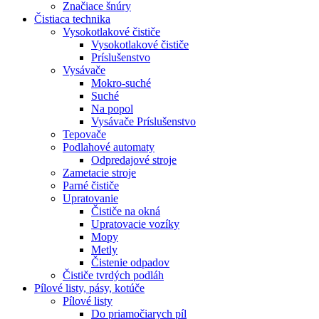
Značiace šnúry
Čistiaca
technika
Vysokotlakové čističe
Vysokotlakové čističe
Príslušenstvo
Vysávače
Mokro-suché
Suché
Na popol
Vysávače Príslušenstvo
Tepovače
Podlahové automaty
Odpredajové stroje
Zametacie stroje
Parné čističe
Upratovanie
Čističe na okná
Upratovacie vozíky
Mopy
Metly
Čistenie odpadov
Čističe tvrdých podláh
Pílové
listy, pásy, kotúče
Pílové listy
Do priamočiarych píl