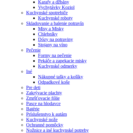
Karafy a džbány
Vychytávky Koziol
Kuchynské spotrebiče
Kuchynské roboty
Skladovanie a balenie potravín
Misy a Misky
Chlebníky
Dózy na potraviny
Stojany na víno
Pečenie
Formy na pečenie
Pekáče a zapekacie misky
Kuchynské odmerky
Iné
Nákupné tašky a košíky
Odpadkové koše
Pre deti
Zakrývacie plachty
Zmršťovacie fólie
Pasce na hlodavce
Batérie
Príslušenstvo k autám
Kuchynské nože
Ochranné pomôcky
Nožnice a iné kuchynské potreby