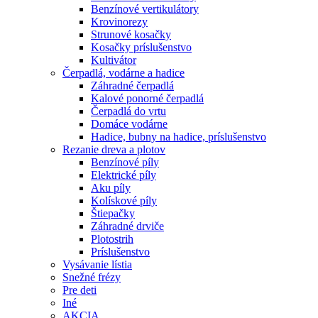
Benzínové vertikulátory
Krovinorezy
Strunové kosačky
Kosačky príslušenstvo
Kultivátor
Čerpadlá, vodárne a hadice
Záhradné čerpadlá
Kalové ponorné čerpadlá
Čerpadlá do vrtu
Domáce vodárne
Hadice, bubny na hadice, príslušenstvo
Rezanie dreva a plotov
Benzínové píly
Elektrické píly
Aku píly
Kolískové píly
Štiepačky
Záhradné drviče
Plotostrih
Príslušenstvo
Vysávanie lístia
Snežné frézy
Pre deti
Iné
AKCIA