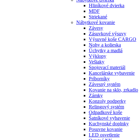
Hliníkové dvierka
MDF
Striekané
Nábytkové kovanie
Závesy
Zásuvkové výsuvy
Výsuvné koše CARGO
Nohy a kolieska
Úchytky a madlá
Výklopy
Vešiaky
Spojovací materiál
Kancelárske vybavenie
Príborníky
Závesný systém
Kovanie na sklo, zrkadlo
Zámky
Konzoly podperky
Relingový systém
Odpadkové koše
Šatníkové vybavenie
Kuchynské doplnky
Posuvne kovanie
LED osvetlenie