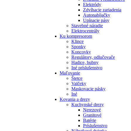
Elektródy
Zdvíhacie zariadenia
Autonabíjačky
Upínacie pásy
Stavebné náradie
Elektrocentrály
Ku
kompresorom
Klince
Sponky
Koncovky
Regulátory, odlučovače
Hadice, bubny
Iné príslušenstvo
Maľovanie
Štetce
Valčeky
Maskovacie pásky
Iné
Kovania
a drezy
Kuchynské drezy
Nerezové
Granitové
Batérie
Príslušenstvo
Nábytkové dvierka