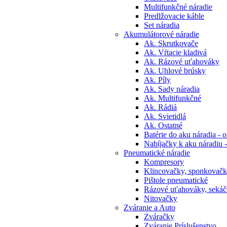
Multifunkčné náradie
Predlžovacie káble
Set náradia
Akumulátorové náradie
Ak. Skrutkovače
Ak. Vŕtacie kladivá
Ak. Rázové uťahováky
Ak. Uhlové brúsky
Ak. Píly
Ak. Sady náradia
Ak. Multifunkčné
Ak. Rádiá
Ak. Svietidlá
Ak. Ostatné
Batérie do aku náradia - o
Nabíjačky k aku náradiu -
Pneumatické náradie
Kompresory
Klincovačky, sponkovač
Pištole pneumatické
Rázové uťahováky, sekáč
Nitovačky
Zváranie a Auto
Zváračky
Zváranie Príslušenstvo