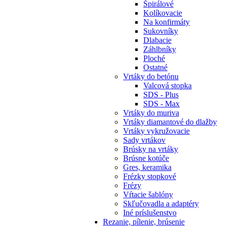
Špirálové
Kolíkovacie
Na konfirmáty
Sukovníky
Dlabacie
Záhlbníky
Ploché
Ostatné
Vrtáky do betónu
Valcová stopka
SDS - Plus
SDS - Max
Vrtáky do muriva
Vrtáky diamantové do dlažby
Vrtáky vykružovacie
Sady vrtákov
Brúsky na vrtáky
Brúsne kotúče
Gres, keramika
Frézky stopkové
Frézy
Vŕtacie šablóny
Skľučovadla a adaptéry
Iné príslušenstvo
Rezanie,
pílenie, brúsenie