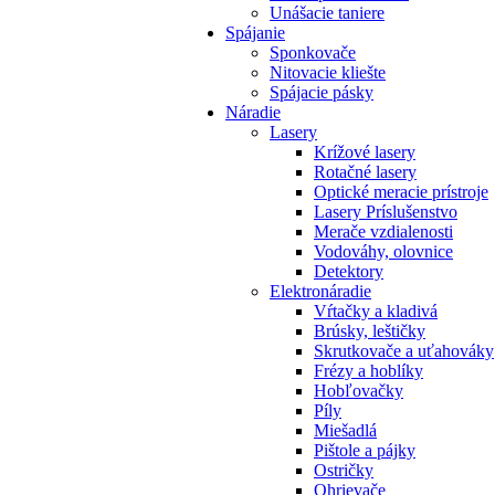
Unášacie taniere
Spájanie
Sponkovače
Nitovacie kliešte
Spájacie pásky
Náradie
Lasery
Krížové lasery
Rotačné lasery
Optické meracie prístroje
Lasery Príslušenstvo
Merače vzdialenosti
Vodováhy, olovnice
Detektory
Elektronáradie
Vŕtačky a kladivá
Brúsky, leštičky
Skrutkovače a uťahováky
Frézy a hoblíky
Hobľovačky
Píly
Miešadlá
Pištole a pájky
Ostričky
Ohrievače