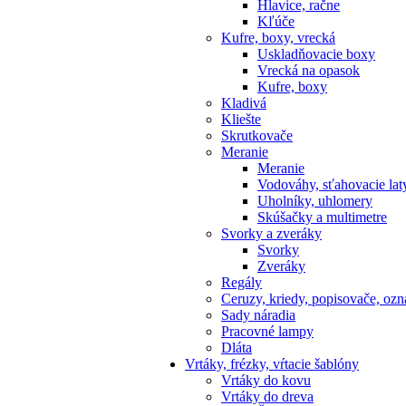
Hlavice, račne
Kľúče
Kufre, boxy, vrecká
Uskladňovacie boxy
Vrecká na opasok
Kufre, boxy
Kladivá
Kliešte
Skrutkovače
Meranie
Meranie
Vodováhy, sťahovacie lat
Uholníky, uhlomery
Skúšačky a multimetre
Svorky a zveráky
Svorky
Zveráky
Regály
Ceruzy, kriedy, popisovače, oz
Sady náradia
Pracovné lampy
Dláta
Vrtáky,
frézky, vŕtacie šablóny
Vrtáky do kovu
Vrtáky do dreva