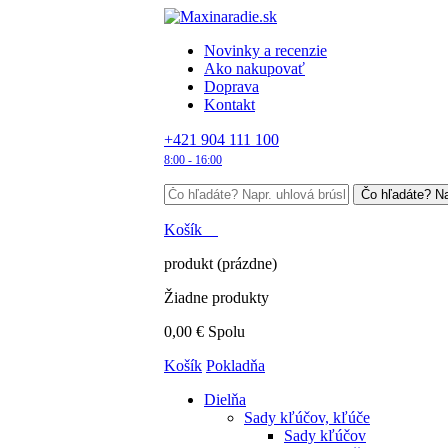
Novinky a recenzie
Ako nakupovať
Doprava
Kontakt
+421 904 111 100
8:00 - 16:00
Košík
produkt
(prázdne)
Žiadne produkty
0,00 €
Spolu
Košík
Pokladňa
Dielňa
Sady kľúčov, kľúče
Sady kľúčov