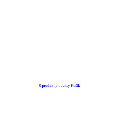
Prihlásenie
Záruka a reklamácie
0
produkt
produkty
Košík