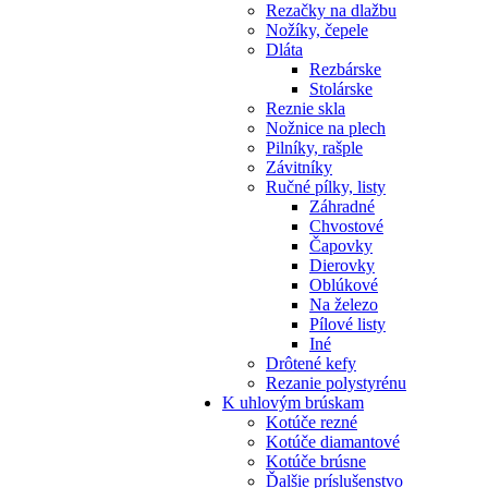
Rezačky na dlažbu
Nožíky, čepele
Dláta
Rezbárske
Stolárske
Reznie skla
Nožnice na plech
Pilníky, rašple
Závitníky
Ručné pílky, listy
Záhradné
Chvostové
Čapovky
Dierovky
Oblúkové
Na železo
Pílové listy
Iné
Drôtené kefy
Rezanie polystyrénu
K
uhlovým brúskam
Kotúče rezné
Kotúče diamantové
Kotúče brúsne
Ďalšie príslušenstvo