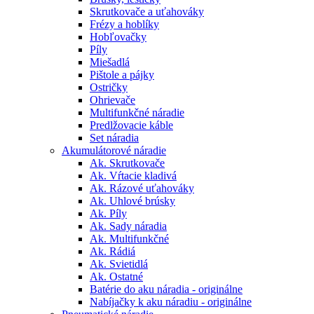
Skrutkovače a uťahováky
Frézy a hoblíky
Hobľovačky
Píly
Miešadlá
Pištole a pájky
Ostričky
Ohrievače
Multifunkčné náradie
Predlžovacie káble
Set náradia
Akumulátorové náradie
Ak. Skrutkovače
Ak. Vŕtacie kladivá
Ak. Rázové uťahováky
Ak. Uhlové brúsky
Ak. Píly
Ak. Sady náradia
Ak. Multifunkčné
Ak. Rádiá
Ak. Svietidlá
Ak. Ostatné
Batérie do aku náradia - originálne
Nabíjačky k aku náradiu - originálne