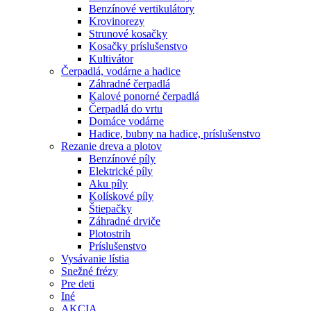
Benzínové vertikulátory
Krovinorezy
Strunové kosačky
Kosačky príslušenstvo
Kultivátor
Čerpadlá, vodárne a hadice
Záhradné čerpadlá
Kalové ponorné čerpadlá
Čerpadlá do vrtu
Domáce vodárne
Hadice, bubny na hadice, príslušenstvo
Rezanie dreva a plotov
Benzínové píly
Elektrické píly
Aku píly
Kolískové píly
Štiepačky
Záhradné drviče
Plotostrih
Príslušenstvo
Vysávanie lístia
Snežné frézy
Pre deti
Iné
AKCIA