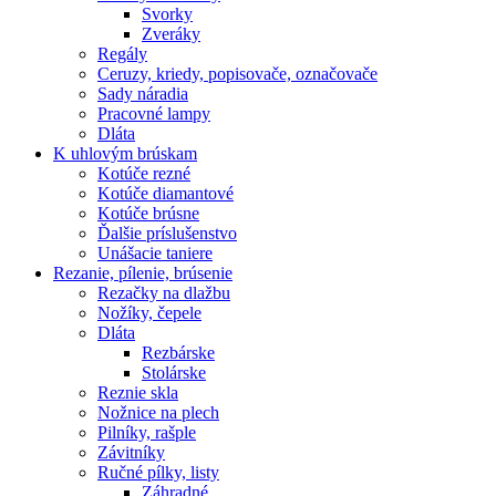
Svorky
Zveráky
Regály
Ceruzy, kriedy, popisovače, označovače
Sady náradia
Pracovné lampy
Dláta
K
uhlovým brúskam
Kotúče rezné
Kotúče diamantové
Kotúče brúsne
Ďalšie príslušenstvo
Unášacie taniere
Rezanie,
pílenie, brúsenie
Rezačky na dlažbu
Nožíky, čepele
Dláta
Rezbárske
Stolárske
Reznie skla
Nožnice na plech
Pilníky, rašple
Závitníky
Ručné pílky, listy
Záhradné