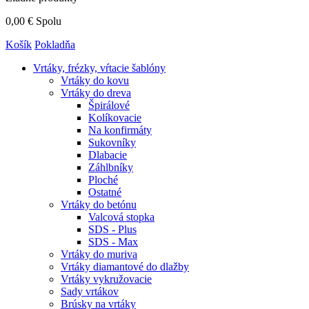
0,00 €
Spolu
Košík
Pokladňa
Vrtáky,
frézky, vŕtacie šablóny
Vrtáky do kovu
Vrtáky do dreva
Špirálové
Kolíkovacie
Na konfirmáty
Sukovníky
Dlabacie
Záhlbníky
Ploché
Ostatné
Vrtáky do betónu
Valcová stopka
SDS - Plus
SDS - Max
Vrtáky do muriva
Vrtáky diamantové do dlažby
Vrtáky vykružovacie
Sady vrtákov
Brúsky na vrtáky