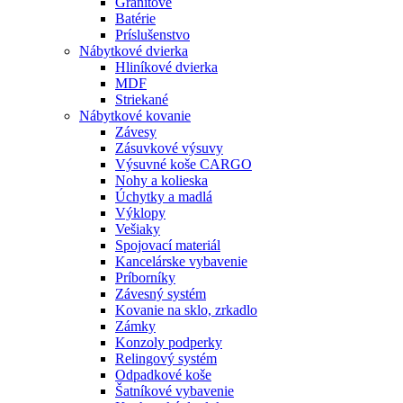
Granitové
Batérie
Príslušenstvo
Nábytkové dvierka
Hliníkové dvierka
MDF
Striekané
Nábytkové kovanie
Závesy
Zásuvkové výsuvy
Výsuvné koše CARGO
Nohy a kolieska
Úchytky a madlá
Výklopy
Vešiaky
Spojovací materiál
Kancelárske vybavenie
Príborníky
Závesný systém
Kovanie na sklo, zrkadlo
Zámky
Konzoly podperky
Relingový systém
Odpadkové koše
Šatníkové vybavenie