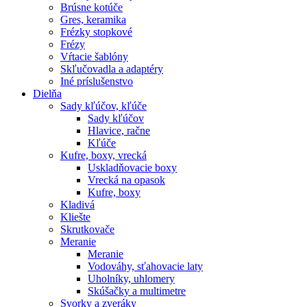
Brúsne kotúče
Gres, keramika
Frézky stopkové
Frézy
Vŕtacie šablóny
Skľučovadla a adaptéry
Iné príslušenstvo
Dielňa
Sady kľúčov, kľúče
Sady kľúčov
Hlavice, račne
Kľúče
Kufre, boxy, vrecká
Uskladňovacie boxy
Vrecká na opasok
Kufre, boxy
Kladivá
Kliešte
Skrutkovače
Meranie
Meranie
Vodováhy, sťahovacie laty
Uholníky, uhlomery
Skúšačky a multimetre
Svorky a zveráky