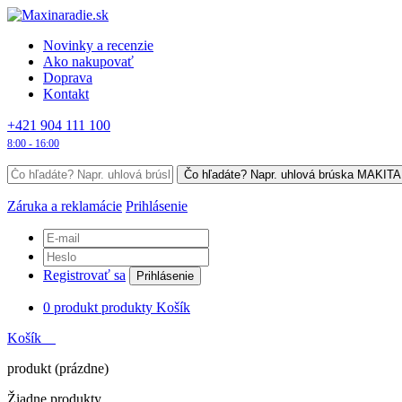
Novinky a recenzie
Ako nakupovať
Doprava
Kontakt
+421 904 111 100
8:00 - 16:00
Záruka a reklamácie
Prihlásenie
Registrovať sa
Prihlásenie
0
produkt
produkty
Košík
Košík
produkt
(prázdne)
Žiadne produkty