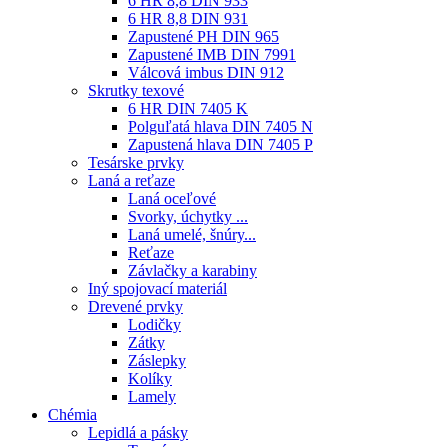
6 HR 8,8 DIN 933
6 HR 8,8 DIN 931
Zapustené PH DIN 965
Zapustené IMB DIN 7991
Válcová imbus DIN 912
Skrutky texové
6 HR DIN 7405 K
Polguľatá hlava DIN 7405 N
Zapustená hlava DIN 7405 P
Tesárske prvky
Laná a reťaze
Laná oceľové
Svorky, úchytky ...
Laná umelé, šnúry...
Reťaze
Závlačky a karabiny
Iný spojovací materiál
Drevené prvky
Lodičky
Zátky
Záslepky
Kolíky
Lamely
Chémia
Lepidlá a pásky