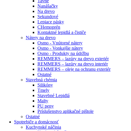
Tavné
Nanášačky
Na drevo
Sekundové
Lepiace pásky
CHemoprén
Kontaktné lepidlá a čističe
Nátery na drevo
Osmo - Vnútorné nátery
Osmo - Vonkajšie nátery
Osmo - Produkty na údržbu
REMMERS – lazúry na drevo exteriér
REMMERS – lazúry na drevo interiér
REMMERS – oleje na ochranu exteriér
Ostatné
Stavebná chémia
Silikóny
Tmely
Stavebné Lepidlá
Malty
PU peny
Príslušenstvo aplikačné pištole
Ostatné
Spotrebiče
a domácnosť
Kuchynské náčinia