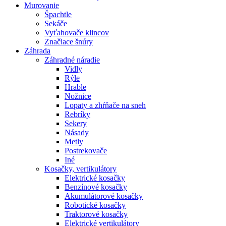
Murovanie
Špachtle
Sekáče
Vyťahovače klincov
Značiace šnúry
Záhrada
Záhradné náradie
Vidly
Rýle
Hrable
Nožnice
Lopaty a zhŕňače na sneh
Rebríky
Sekery
Násady
Metly
Postrekovače
Iné
Kosačky, vertikulátory
Elektrické kosačky
Benzínové kosačky
Akumulátorové kosačky
Robotické kosačky
Traktorové kosačky
Elektrické vertikulátory