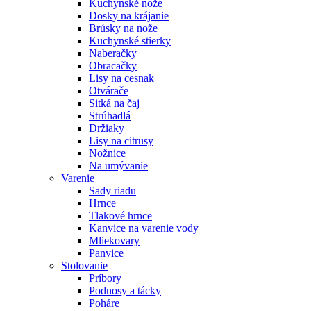
Kuchynské nože
Dosky na krájanie
Brúsky na nože
Kuchynské stierky
Naberačky
Obracačky
Lisy na cesnak
Otvárače
Sitká na čaj
Strúhadlá
Držiaky
Lisy na citrusy
Nožnice
Na umývanie
Varenie
Sady riadu
Hrnce
Tlakové hrnce
Kanvice na varenie vody
Mliekovary
Panvice
Stolovanie
Príbory
Podnosy a tácky
Poháre