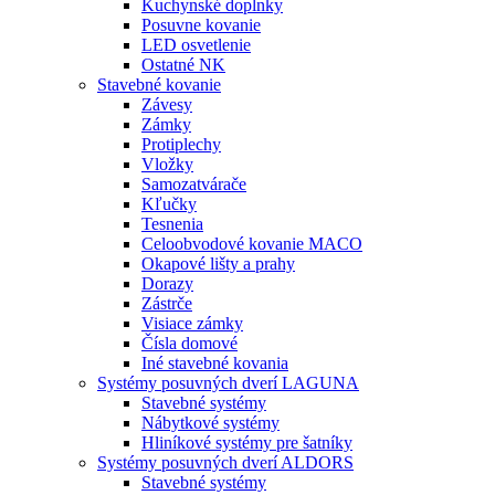
Kuchynské doplnky
Posuvne kovanie
LED osvetlenie
Ostatné NK
Stavebné kovanie
Závesy
Zámky
Protiplechy
Vložky
Samozatvárače
Kľučky
Tesnenia
Celoobvodové kovanie MACO
Okapové lišty a prahy
Dorazy
Zástrče
Visiace zámky
Čísla domové
Iné stavebné kovania
Systémy posuvných dverí LAGUNA
Stavebné systémy
Nábytkové systémy
Hliníkové systémy pre šatníky
Systémy posuvných dverí ALDORS
Stavebné systémy