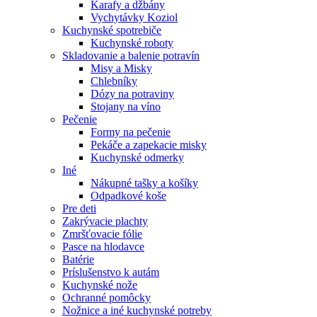
Karafy a džbány
Vychytávky Koziol
Kuchynské spotrebiče
Kuchynské roboty
Skladovanie a balenie potravín
Misy a Misky
Chlebníky
Dózy na potraviny
Stojany na víno
Pečenie
Formy na pečenie
Pekáče a zapekacie misky
Kuchynské odmerky
Iné
Nákupné tašky a košíky
Odpadkové koše
Pre deti
Zakrývacie plachty
Zmršťovacie fólie
Pasce na hlodavce
Batérie
Príslušenstvo k autám
Kuchynské nože
Ochranné pomôcky
Nožnice a iné kuchynské potreby