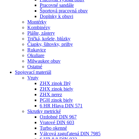
Pracovné sandále
Športová pracovná obuv
Doplnky k obuvi
Montérky
Kombinézy
Plášte, zástery
Tričká, košele, blúzky
Čiapky, šiltovky, prilby
Rukavice
Okuliare
Milwaukee obuv
Ostatné
Spojovací
materiál
Vruty
ZHX zinok žltý
ZHX zinok biely
ZHX nerez
PGH zinok biely
6 HR Hlava DIN 571
Skrutky metrické
Ozdobné DIN 967
Vratové DIN 603
Turbo okenné
Válcová zaguľatená DIN 7985