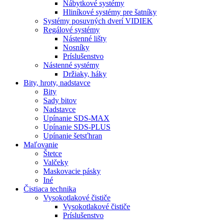
Nábytkové systémy
Hliníkové systémy pre šatníky
Systémy posuvných dverí VIDIEK
Regálové systémy
Nástenné lišty
Nosníky
Príslušenstvo
Nástenné systémy
Držiaky, háky
Bity,
hroty, nadstavce
Bity
Sady bitov
Nadstavce
Upínanie SDS-MAX
Upínanie SDS-PLUS
Upínanie šetsťhran
Maľovanie
Štetce
Valčeky
Maskovacie pásky
Iné
Čistiaca
technika
Vysokotlakové čističe
Vysokotlakové čističe
Príslušenstvo