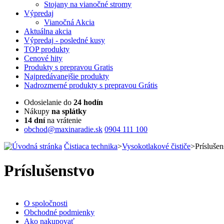
Stojany na vianočné stromy
Výpredaj
Vianočná Akcia
Aktuálna
akcia
Výpredaj
- posledné kusy
TOP
produkty
Cenové
hity
Produkty
s prepravou Gratis
Najpredávanejšie
produkty
Nadrozmerné
produkty s prepravou Grátis
Odosielanie do
24 hodín
Nákupy
na splátky
14 dní
na vrátenie
obchod@maxinaradie.sk
0904 111 100
Čistiaca technika
>
Vysokotlakové čističe
>
Príslušen
Príslušenstvo
O spoločnosti
Obchodné podmienky
Ako nakupovať