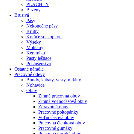
PLACHTY
Bazény
Brusivá
Pásy
Nekonečné pásy
Kruhy
Kotúče so stopkou
Výseky
Molitány
Keramika
Pasty leštiace
Príslušenstvo
Ostatné
náradie
Pracovné
odevy
Bundy, kabáty, vesty, mikiny
Nohavice
Obuv
Zimná pracovná obuv
Zimná voľnočasová obuv
Zdravotná obuv
Pracovné poltopánky
Voľnočasová obuv
Pracovná členková obuv
Pracovné gumáky
Pracovná vysoká obuv