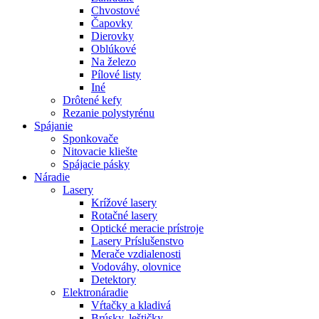
Chvostové
Čapovky
Dierovky
Oblúkové
Na železo
Pílové listy
Iné
Drôtené kefy
Rezanie polystyrénu
Spájanie
Sponkovače
Nitovacie kliešte
Spájacie pásky
Náradie
Lasery
Krížové lasery
Rotačné lasery
Optické meracie prístroje
Lasery Príslušenstvo
Merače vzdialenosti
Vodováhy, olovnice
Detektory
Elektronáradie
Vŕtačky a kladivá
Brúsky, leštičky