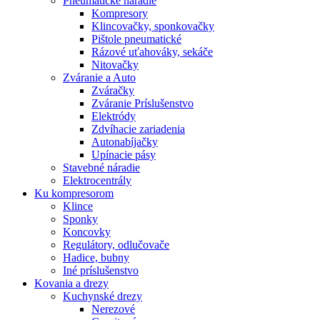
Pneumatické náradie
Kompresory
Klincovačky, sponkovačky
Pištole pneumatické
Rázové uťahováky, sekáče
Nitovačky
Zváranie a Auto
Zváračky
Zváranie Príslušenstvo
Elektródy
Zdvíhacie zariadenia
Autonabíjačky
Upínacie pásy
Stavebné náradie
Elektrocentrály
Ku
kompresorom
Klince
Sponky
Koncovky
Regulátory, odlučovače
Hadice, bubny
Iné príslušenstvo
Kovania
a drezy
Kuchynské drezy
Nerezové