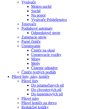
Vysávače
Mokro-suché
Suché
Na popol
Vysávače Príslušenstvo
Tepovače
Podlahové automaty
Odpredajové stroje
Zametacie stroje
Parné čističe
Upratovanie
Čističe na okná
Upratovacie vozíky
Mopy
Metly
Čistenie odpadov
Čističe tvrdých podláh
Pílové
listy, pásy, kotúče
Pílové listy
Do priamočiarych píl
Do chvostových píl
Do lupienkových píl
Pílové pásy
Pílové kotúče na drevo
Redukčné krúžky